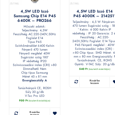
4,5W LED Izzó
4,5W LED Izzó E14
Samsung Chip E14 P45
P45 4000K – 214251
6400K – PRO266
Teljesítmény : 4,5 W Fényáram
470 lumen Sugárzási szög : 1
Műszaki adatok:
° Kelvin: 4 000 Kelvin IP
Teljesítmény: 4,5W
védettség : IP 20 Garancia: 2 
Feszültség AC:220-240V,50Hz
Feszültség : AC:220-
Foglalat E14
240V,50Hz Foglalat: E14 Típu
Típus P45
P45 Fényerő megfelel : 40W
Színhőmérséklet 6400 Kelvin
Színvisszaadási index (CRI) :
Fényerő 470 lumen
>80 Chip típus: SMD Méret: 
Fényerő megfelel 40W
mm x 80 mm Energiaosztály: 
Sugárzási szög 180°
Tanúsítványok: CE, ROHS
IP védettség IP20
Gyártó: V-TAC Súly: 20 g/db
Színvisszaadási index (CRI) >80
Dimmelhető Nem
540
Ft
(készletről érdeklődjön)
Chip típus Samsung
Méret 45 x 81 mm
Energiaosztály A
Kosárba
teszem
Tanúsítványok CE, ROSH
Súly 30 g/db
V-Tac Pro LED
950
Ft
(készletről érdeklődjön)
Kosárba
teszem