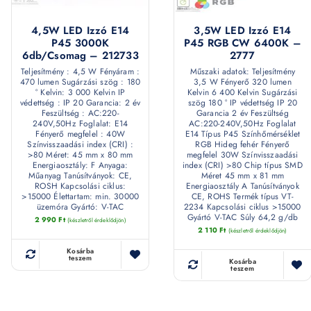
4,5W LED Izzó E14
3,5W LED Izzó E14
P45 3000K
P45 RGB CW 6400K –
6db/csomag – 212733
2777
Teljesítmény : 4,5 W Fényáram :
Műszaki adatok: Teljesítmény
470 lumen Sugárzási szög : 180
3,5 W Fényerő 320 lumen
° Kelvin: 3 000 Kelvin IP
Kelvin 6 400 Kelvin Sugárzási
védettség : IP 20 Garancia: 2 év
szög 180 ° IP védettség IP 20
Feszültség : AC:220-
Garancia 2 év Feszültség
240V,50Hz Foglalat: E14
AC:220-240V,50Hz Foglalat
Fényerő megfelel : 40W
E14 Típus P45 Színhőmérséklet
Színvisszaadási index (CRI) :
RGB Hideg fehér Fényerő
>80 Méret: 45 mm x 80 mm
megfelel 30W Színvisszaadási
Energiaosztály: F Anyaga:
index (CRI) >80 Chip típus SMD
Műanyag Tanúsítványok: CE,
Méret 45 mm x 81 mm
ROSH Kapcsolási ciklus:
Energiaosztály A Tanúsítványok
>15000 Élettartam: min. 30000
CE, ROHS Termék típus VT-
üzemóra Gyártó: V-TAC
2234 Kapcsolási ciklus >15000
Gyártó V-TAC Súly 64,2 g/db
2 990
Ft
(készletről érdeklődjön)
2 110
Ft
(készletről érdeklődjön)
Kosárba
teszem
Kosárba
teszem