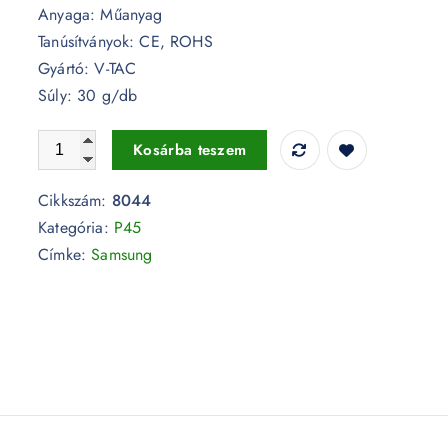
Anyaga: Műanyag
Tanúsítványok: CE, ROHS
Gyártó: V-TAC
Súly: 30 g/db
3,7W LED izzó Samsung chip E14 P45 6500K - 8044 menn
Kosárba teszem
Cikkszám:
8044
Kategória:
P45
Címke:
Samsung