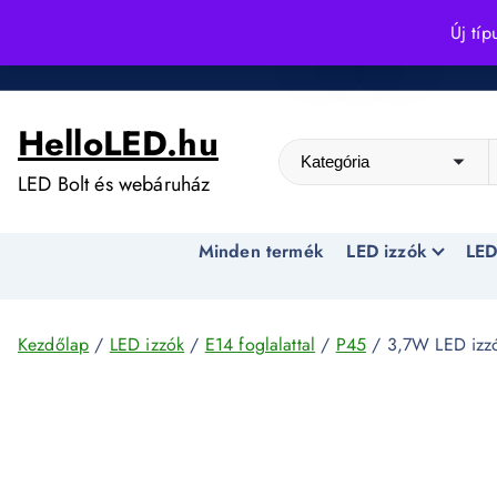
S
Új típ
k
Kedvező árak egész évben!
i
p
HelloLED.hu
t
o
LED Bolt és webáruház
c
o
Minden termék
LED izzók
LED
n
t
e
n
Kezdőlap
/
LED izzók
/
E14 foglalattal
/
P45
/ 3,7W LED izz
t