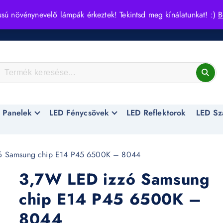
usú növénynevelő lámpák érkeztek! Tekintsd meg kínálatunkat! :)
B
 Panelek
LED Fénycsövek
LED Reflektorok
LED Sz
ó Samsung chip E14 P45 6500K – 8044
3,7W LED izzó Samsung
chip E14 P45 6500K –
8044