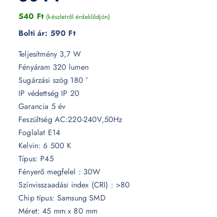
540
Ft
(készletről érdeklődjön)
Bolti ár:
590 Ft
Teljesítmény 3,7 W
Fényáram 320 lumen
Sugárzási szög 180 °
IP védettség IP 20
Garancia 5 év
Feszültség AC:220-240V,50Hz
Foglalat E14
Kelvin: 6 500 K
Típus: P45
Fényerő megfelel : 30W
Színvisszaadási index (CRI) : >80
Chip típus: Samsung SMD
Méret: 45 mm x 80 mm