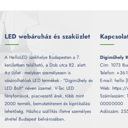
LED webáruház és szaküzlet
Kapcsola
A HelloLED székhelye Budapesten a 7.
Digiműhely K
kerületben található, a Dob utca 82. alatt.
Cím: 1073 Bu
Az üzlet - melyben személyesen is
Telefon: +36-
vásárolhatóak LED termékek - "Digiműhely és
E-mail: hello 
LED Bolt" néven üzemel. V-Tac LED
Web: https://
fényforrások, piacvezető árak, több mint
Számlaszám:
2000 termék, bemutatóterem és kipróbálási
00000000
lehetőség. Házhoz szállítás illetve személyes
Adószám: 25
átvétel Budapest belvárosában.