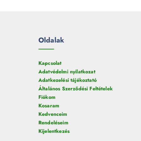
e
m
k
r
é
m
k
é
k
Oldalak
Kapcsolat
Adatvédelmi nyilatkozat
Adatkezelési tájékoztató
Általános Szerződési Feltételek
Fiókom
Kosaram
Kedvenceim
Rendeléseim
Kijelentkezés