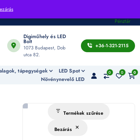
Fiók
ezárás
Kosár
Pénztár
Digiműhely és LED
Bolt
+36-1-321-2115
1073 Budapest, Dob
utca 82.
alagok, tápegységek
LED Spot
0
0
0
Növénynevelő LED
Termékek szűrése
Bezárás