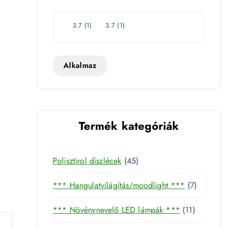
e
t
W
3.7
(
1
)
3.7
(
1
)
a
t
t
Alkalmaz
yiség
Termék kategóriák
4
Polisztirol díszlécek
45
5
7
*** Hangulatvilágítás/moodlight ***
7
t
t
e
1
*** Növénynevelő LED lámpák ***
11
e
r
1
r