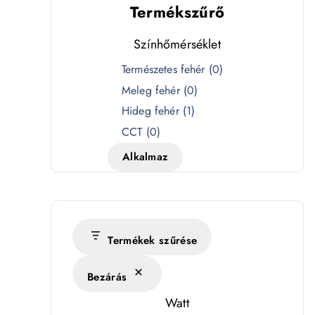
Termékszűrő
Színhőmérséklet
S
Természetes fehér
(
0
)
z
Meleg fehér
(
0
)
í
Hideg fehér
(
1
)
n
CCT
(
0
)
h
Alkalmaz
ő
m
é
r
s
Termékek szűrése
é
Bezárás
k
l
Watt