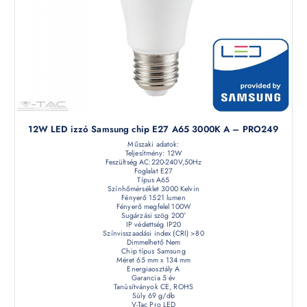
12W LED izzó Samsung chip E27 A65 3000K A – PRO249
Műszaki adatok:
Teljesítmény: 12W
Feszültség AC:220-240V,50Hz
Foglalat E27
Típus A65
Színhőmérséklet 3000 Kelvin
Fényerő 1521 lumen
Fényerő megfelel 100W
Sugárzási szög 200°
IP védettség IP20
Színvisszaadási index (CRI) >80
Dimmelhető Nem
Chip típus Samsung
Méret 65 mm x 134 mm
Energiaosztály A
Garancia 5 év
Tanúsítványok CE, ROHS
Súly 69 g/db
V-Tac Pro LED