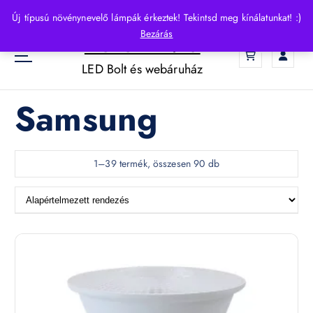
S
Új típusú növénynevelő lámpák érkeztek! Tekintsd meg kínálatunkat! :)
k
Bezárás
HelloLED.hu
i
0
p
LED Bolt és webáruház
t
o
Samsung
c
o
n
t
1–39 termék, összesen 90 db
e
n
t