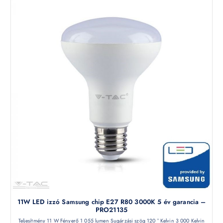
11W LED izzó Samsung chip E27 R80 3000K 5 év garancia –
PRO21135
Teljesítmény 11 W Fényerő 1 055 lumen Sugárzási szög 120 ° Kelvin 3 000 Kelvin