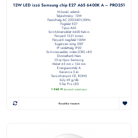
12W LED izzó Samsung chip E27 A65 6400K A – PRO251
Műszaki adatok:
Teljesítmény: 12W
Feszültség AC:220-240V,50Hz
Foglalat E27
Típus A65
Színhőmérséklet 6400 Kelvin
Fényerő 1521 lumen
Fényerő megfelel 100W
Sugárzási szög 200°
IP védettség IP20
Színvisszaadási index (CRI) >80
Dimmelhető Nem
Chip típus Samsung
Méret 65 mm x 134 mm
Energiaosztály A
Garancia 5 év
Tanúsítványok CE, ROHS
Súly 69 g/db
V-Tac Pro LED
1 940
Ft
(készletről érdeklődjön)
Kosárba teszem