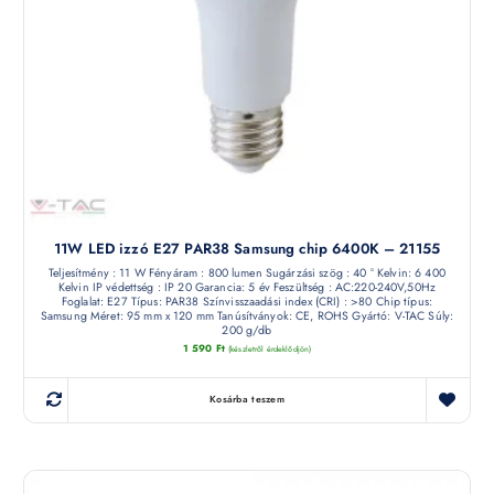
11W LED izzó E27 PAR38 Samsung chip 6400K – 21155
Teljesítmény : 11 W Fényáram : 800 lumen Sugárzási szög : 40 ° Kelvin: 6 400
Kelvin IP védettség : IP 20 Garancia: 5 év Feszültség : AC:220-240V,50Hz
Foglalat: E27 Típus: PAR38 Színvisszaadási index (CRI) : >80 Chip típus:
Samsung Méret: 95 mm x 120 mm Tanúsítványok: CE, ROHS Gyártó: V-TAC Súly:
200 g/db
1 590
Ft
(készletről érdeklődjön)
Kosárba teszem