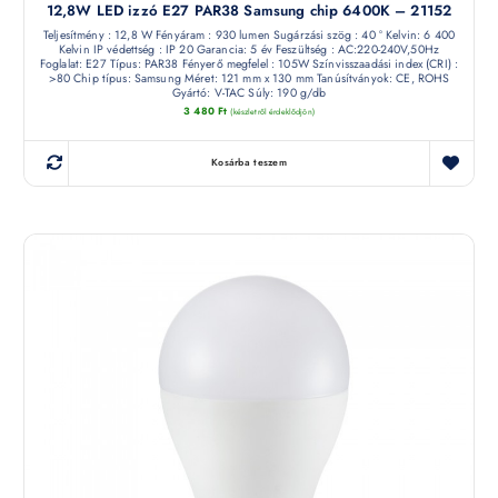
12,8W LED izzó E27 PAR38 Samsung chip 6400K – 21152
Teljesítmény : 12,8 W Fényáram : 930 lumen Sugárzási szög : 40 ° Kelvin: 6 400
Kelvin IP védettség : IP 20 Garancia: 5 év Feszültség : AC:220-240V,50Hz
Foglalat: E27 Típus: PAR38 Fényerő megfelel : 105W Színvisszaadási index (CRI) :
>80 Chip típus: Samsung Méret: 121 mm x 130 mm Tanúsítványok: CE, ROHS
Gyártó: V-TAC Súly: 190 g/db
3 480
Ft
(készletről érdeklődjön)
Kosárba teszem