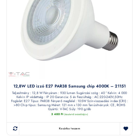
12,8W LED izzó E27 PAR38 Samsung chip 4000K – 21151
Teljesítmény : 12,8 W Fényáram : 930 lumen Sugárzási szög : 40 ° Kelvin: 4 000
Kelvin IP védettség : IP 20 Garancia: 5 év Feszültség : AC:220-240V,50Hz
Foglalat: E27 Típus: PAR38 Fényerő megfelel : 105W Színvisszaadási index (CRI) :
>80 Chip típus: Samsung Méret: 121 mm x 130 mm Tanúsítványok: CE, ROHS
Gyártó: V-TAC Súly: 190 g/db
3 480
Ft
(készletről érdeklődjön)
Kosárba teszem