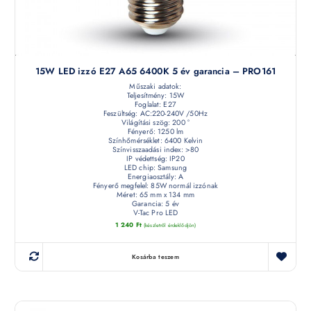
15W LED izzó E27 A65 6400K 5 év garancia – PRO161
Műszaki adatok:
Teljesítmény: 15W
Foglalat: E27
Feszültség: AC:220-240V /50Hz
Világítási szög: 200 °
Fényerő: 1250 lm
Színhőmérséklet: 6400 Kelvin
Színvisszaadási index: >80
IP védettség: IP20
LED chip: Samsung
Energiaosztály: A
Fényerő megfelel: 85W normál izzónak
Méret: 65 mm x 134 mm
Garancia: 5 év
V-Tac Pro LED
1 240
Ft
(készletről érdeklődjön)
Kosárba teszem