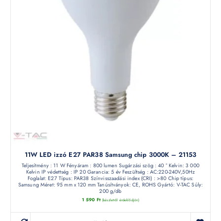
11W LED izzó E27 PAR38 Samsung chip 3000K – 21153
Teljesítmény : 11 W Fényáram : 800 lumen Sugárzási szög : 40 ° Kelvin: 3 000
Kelvin IP védettség : IP 20 Garancia: 5 év Feszültség : AC:220-240V,50Hz
Foglalat: E27 Típus: PAR38 Színvisszaadási index (CRI) : >80 Chip típus:
Samsung Méret: 95 mm x 120 mm Tanúsítványok: CE, ROHS Gyártó: V-TAC Súly:
200 g/db
1 590
Ft
(készletről érdeklődjön)