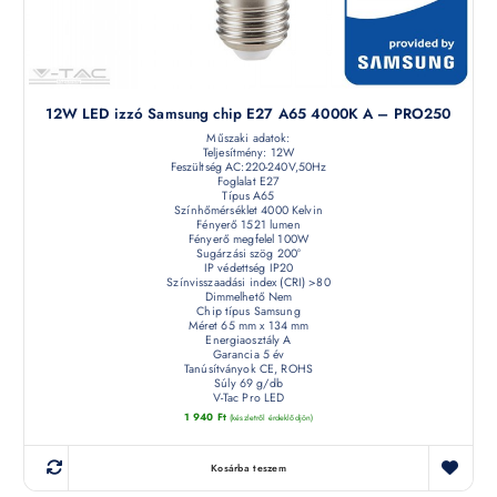
12W LED izzó Samsung chip E27 A65 4000K A – PRO250
Műszaki adatok:
Teljesítmény: 12W
Feszültség AC:220-240V,50Hz
Foglalat E27
Típus A65
Színhőmérséklet 4000 Kelvin
Fényerő 1521 lumen
Fényerő megfelel 100W
Sugárzási szög 200°
IP védettség IP20
Színvisszaadási index (CRI) >80
Dimmelhető Nem
Chip típus Samsung
Méret 65 mm x 134 mm
Energiaosztály A
Garancia 5 év
Tanúsítványok CE, ROHS
Súly 69 g/db
V-Tac Pro LED
1 940
Ft
(készletről érdeklődjön)
Kosárba teszem