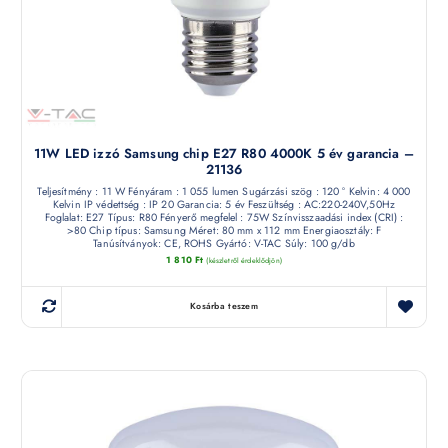
11W LED izzó Samsung chip E27 R80 4000K 5 év garancia –
21136
Teljesítmény : 11 W Fényáram : 1 055 lumen Sugárzási szög : 120 ° Kelvin: 4 000
Kelvin IP védettség : IP 20 Garancia: 5 év Feszültség : AC:220-240V,50Hz
Foglalat: E27 Típus: R80 Fényerő megfelel : 75W Színvisszaadási index (CRI) :
>80 Chip típus: Samsung Méret: 80 mm x 112 mm Energiaosztály: F
Tanúsítványok: CE, ROHS Gyártó: V-TAC Súly: 100 g/db
1 810
Ft
(készletről érdeklődjön)
Kosárba teszem