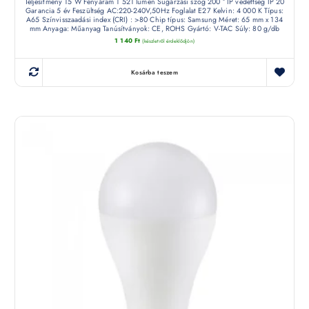
Teljesítmény 15 W Fényáram 1 521 lumen Sugárzási szög 200 ° IP védettség IP 20
Garancia 5 év Feszültség AC:220-240V,50Hz Foglalat E27 Kelvin: 4 000 K Típus:
A65 Színvisszaadási index (CRI) : >80 Chip típus: Samsung Méret: 65 mm x 134
mm Anyaga: Műanyag Tanúsítványok: CE, ROHS Gyártó: V-TAC Súly: 80 g/db
1 140
Ft
(készletről érdeklődjön)
Kosárba teszem