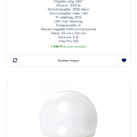
Világítási szög: 200 °
Fényerő: 1250 lm
Színhőmérséklet: 3000 Kelvin
Színvisszaadási index: >80
IP védettség: IP20
LED chip: Samsung
Energiaosztály: A
Fényerő megfelel: 85W normál izzónak
Méret: 65 mm x 134 mm
Garancia: 5 év
V-Tac Pro LED
1 240
Ft
(készletről érdeklődjön)
Kosárba teszem