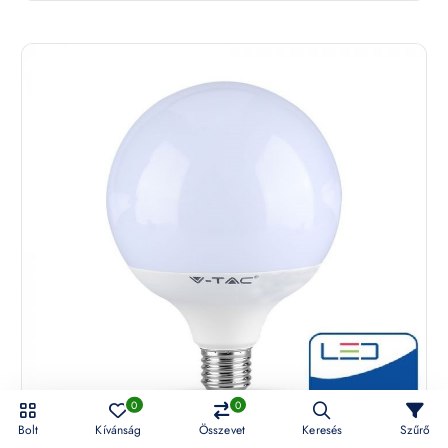
0
0
Bolt
Kívánság
Összevet
Keresés
Szűrő