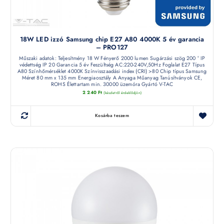
18W LED izzó Samsung chip E27 A80 4000K 5 év garancia
– PRO127
Műszaki adatok: Teljesítmény 18 W Fényerő 2000 lumen Sugárzási szög 200 ° IP
védettség IP 20 Garancia 5 év Feszültség AC:220-240V,50Hz Foglalat E27 Típus
A80 Színhőmérséklet 4000K Színvisszaadási index (CRI) >80 Chip típus Samsung
Méret 80 mm x 135 mm Energiaosztály A Anyaga Műanyag Tanúsítványok CE,
ROHS Élettartam min. 30000 üzemóra Gyártó V-TAC
2 240
Ft
(készletről érdeklődjön)
Kosárba teszem