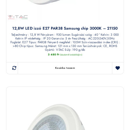
12,8W LED izzó E27 PAR38 Samsung chip 3000K – 21150
Teljesítmény : 12,8 W Fényáram : 930 lumen Sugárzási szög : 40 ° Kelvin: 3 000
Kelvin IP védettség : IP 20 Garancia: 5 év Feszültség : AC:220-240V,50Hz
Foglalat: E27 Típus: PAR38 Fényerő megfelel : 105W Színvisszaadási index (CRI) :
>80 Chip típus: Samsung Méret: 121 mm x 130 mm Tanúsítványok: CE, ROHS
Gyártó: V-TAC Súly: 190 g/db
3 480
Ft
(készletről érdeklődjön)
Kosárba teszem