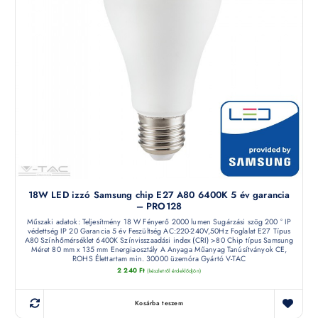
18W LED izzó Samsung chip E27 A80 6400K 5 év garancia
– PRO128
Műszaki adatok: Teljesítmény 18 W Fényerő 2000 lumen Sugárzási szög 200 ° IP
védettség IP 20 Garancia 5 év Feszültség AC:220-240V,50Hz Foglalat E27 Típus
A80 Színhőmérséklet 6400K Színvisszaadási index (CRI) >80 Chip típus Samsung
Méret 80 mm x 135 mm Energiaosztály A Anyaga Műanyag Tanúsítványok CE,
ROHS Élettartam min. 30000 üzemóra Gyártó V-TAC
2 240
Ft
(készletről érdeklődjön)
Kosárba teszem