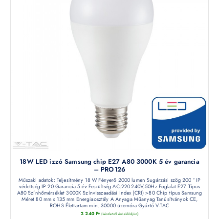
18W LED izzó Samsung chip E27 A80 3000K 5 év garancia
– PRO126
Műszaki adatok: Teljesítmény 18 W Fényerő 2000 lumen Sugárzási szög 200 ° IP
védettség IP 20 Garancia 5 év Feszültség AC:220-240V,50Hz Foglalat E27 Típus
A80 Színhőmérséklet 3000K Színvisszaadási index (CRI) >80 Chip típus Samsung
Méret 80 mm x 135 mm Energiaosztály A Anyaga Műanyag Tanúsítványok CE,
ROHS Élettartam min. 30000 üzemóra Gyártó V-TAC
2 240
Ft
(készletről érdeklődjön)