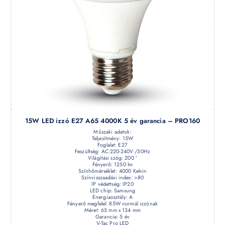
15W LED izzó E27 A65 4000K 5 év garancia – PRO160
Műszaki adatok:
Teljesítmény: 15W
Foglalat: E27
Feszültség: AC:220-240V /50Hz
Világítási szög: 200 °
Fényerő: 1250 lm
Színhőmérséklet: 4000 Kelvin
Színvisszaadási index: >80
IP védettség: IP20
LED chip: Samsung
Energiaosztály: A
Fényerő megfelel: 85W normál izzónak
Méret: 65 mm x 134 mm
Garancia: 5 év
V-Tac Pro LED