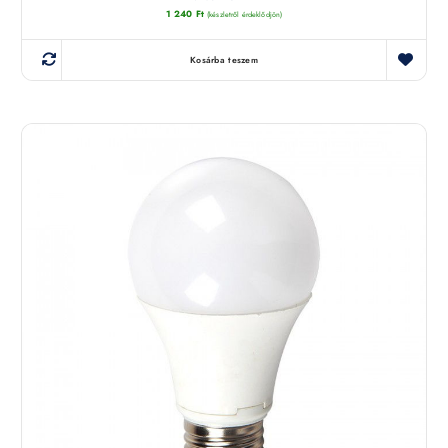
1 240
Ft
(készletről érdeklődjön)
Kosárba teszem