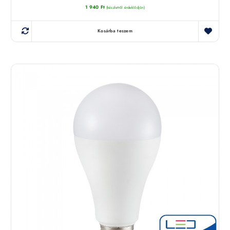
1 940
Ft
(készletről érdeklődjön)
Kosárba teszem