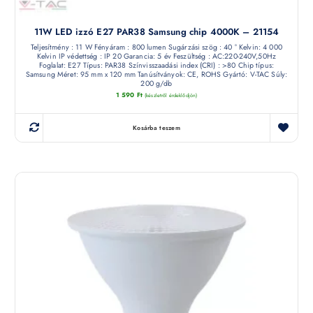
11W LED izzó E27 PAR38 Samsung chip 4000K – 21154
Teljesítmény : 11 W Fényáram : 800 lumen Sugárzási szög : 40 ° Kelvin: 4 000
Kelvin IP védettség : IP 20 Garancia: 5 év Feszültség : AC:220-240V,50Hz
Foglalat: E27 Típus: PAR38 Színvisszaadási index (CRI) : >80 Chip típus:
Samsung Méret: 95 mm x 120 mm Tanúsítványok: CE, ROHS Gyártó: V-TAC Súly:
200 g/db
1 590
Ft
(készletről érdeklődjön)
Kosárba teszem