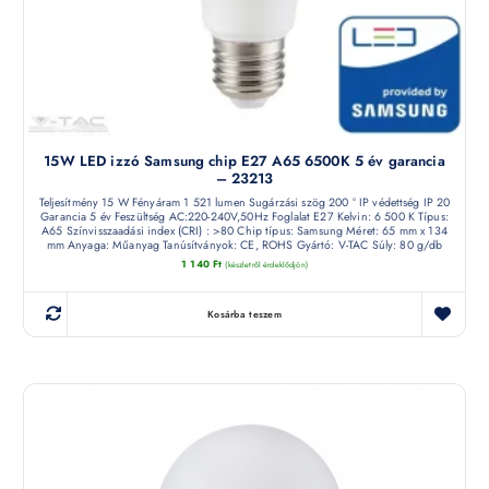
15W LED izzó Samsung chip E27 A65 6500K 5 év garancia
– 23213
Teljesítmény 15 W Fényáram 1 521 lumen Sugárzási szög 200 ° IP védettség IP 20
Garancia 5 év Feszültség AC:220-240V,50Hz Foglalat E27 Kelvin: 6 500 K Típus:
A65 Színvisszaadási index (CRI) : >80 Chip típus: Samsung Méret: 65 mm x 134
mm Anyaga: Műanyag Tanúsítványok: CE, ROHS Gyártó: V-TAC Súly: 80 g/db
1 140
Ft
(készletről érdeklődjön)
Kosárba teszem