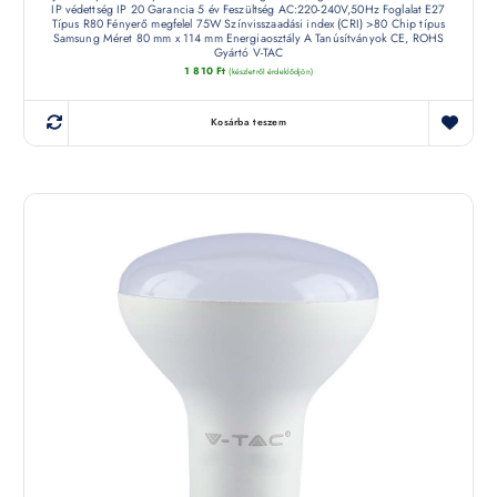
IP védettség IP 20 Garancia 5 év Feszültség AC:220-240V,50Hz Foglalat E27
Típus R80 Fényerő megfelel 75W Színvisszaadási index (CRI) >80 Chip típus
Samsung Méret 80 mm x 114 mm Energiaosztály A Tanúsítványok CE, ROHS
Gyártó V-TAC
1 810
Ft
(készletről érdeklődjön)
Kosárba teszem