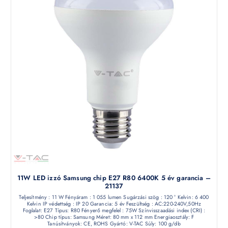
11W LED izzó Samsung chip E27 R80 6400K 5 év garancia –
21137
Teljesítmény : 11 W Fényáram : 1 055 lumen Sugárzási szög : 120 ° Kelvin: 6 400
Kelvin IP védettség : IP 20 Garancia: 5 év Feszültség : AC:220-240V,50Hz
Foglalat: E27 Típus: R80 Fényerő megfelel : 75W Színvisszaadási index (CRI) :
>80 Chip típus: Samsung Méret: 80 mm x 112 mm Energiaosztály: F
Tanúsítványok: CE, ROHS Gyártó: V-TAC Súly: 100 g/db