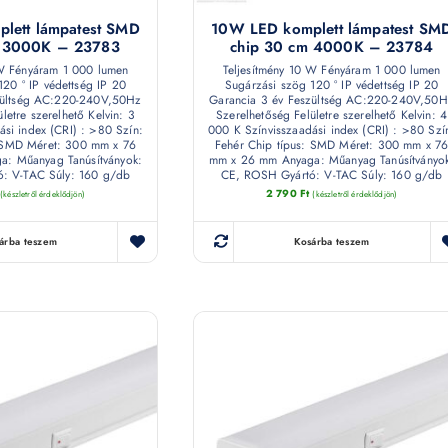
lett lámpatest SMD
10W LED komplett lámpatest SM
m 3000K – 23783
chip 30 cm 4000K – 23784
 W Fényáram 1 000 lumen
Teljesítmény 10 W Fényáram 1 000 lumen
120 ° IP védettség IP 20
Sugárzási szög 120 ° IP védettség IP 20
zültség AC:220-240V,50Hz
Garancia 3 év Feszültség AC:220-240V,50H
letre szerelhető Kelvin: 3
Szerelhetőség Felületre szerelhető Kelvin: 4
ási index (CRI) : >80 Szín:
000 K Színvisszaadási index (CRI) : >80 Szí
: SMD Méret: 300 mm x 76
Fehér Chip típus: SMD Méret: 300 mm x 7
: Műanyag Tanúsítványok:
mm x 26 mm Anyaga: Műanyag Tanúsítványo
: V-TAC Súly: 160 g/db
CE, ROSH Gyártó: V-TAC Súly: 160 g/db
2 790
Ft
(készletről érdeklődjön)
(készletről érdeklődjön)
árba teszem
Kosárba teszem