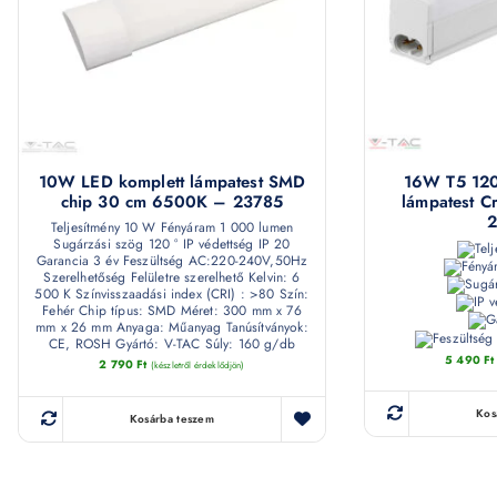
10W LED komplett lámpatest SMD
16W T5 120
chip 30 cm 6500K – 23785
lámpatest C
Teljesítmény 10 W Fényáram 1 000 lumen
Sugárzási szög 120 ° IP védettség IP 20
Garancia 3 év Feszültség AC:220-240V,50Hz
Szerelhetőség Felületre szerelhető Kelvin: 6
500 K Színvisszaadási index (CRI) : >80 Szín:
Fehér Chip típus: SMD Méret: 300 mm x 76
mm x 26 mm Anyaga: Műanyag Tanúsítványok:
CE, ROSH Gyártó: V-TAC Súly: 160 g/db
5 490
Ft
2 790
Ft
(készletről érdeklődjön)
Kos
Kosárba teszem