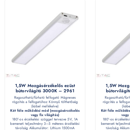
1,5W Mozgásérzékelős ezüst
1,5W Mozgá
bútorvilágító 3000K – 2961
bútorvilág
Ragasztható/fúrható felfogató Mágneses
Ragasztható/fúr
rögzítés a felfogatóhoz Könnyű tölthetőség
rögzítés a felfog
(kábel mellékelve)
(kábe
Két féle működési mód (mozgásérzékelés
Két féle működé
vagy fix világítás)
vagy 
180°-os érzékelési szöggel tervezve 5V, 1A
180°-os érzékelés
bemeneti teljesítmény 3–5 méteres érzékelési
bemeneti teljesítm
távolság Akkumulátor: Lithium 1500mA
távolság Akkum