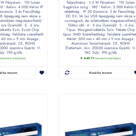
,5 W Fényáram : 110 lumen
Teljesítmény : 1,5 W Fényáram : 110 lumen
0 ° Kelvin: 4 000 Kelvin IP
Sugárzási szög : 180 ° Kelvin: 3 000 Kelvin 
Garancia: 2 év Feszültség :
védettség : IP 20 Garancia: 2 év Feszültség 
B tápegység nem része a
DC 5V, 1A (az USB tápegység nem része a
etünkben megvásárolható)
csomagnak, de üzletünkben megvásárolható
 5 óra Üzemidő: 5 - 6 óra
Töltési idő: 4 - 5 óra Üzemidő: 5 - 6 óra
ékelős Szín: Ezüst Chip
Típus: Mozgásérzékelős Szín: Fekete Chip
tőség: Felületre szerelhető
típus: SMD Szerelhetőség: Felületre szerelhe
x 40 mm x 9 mm Anyaga:
Méret: 300 mm x 40 mm x 9 mm Anyaga:
úsítványok: CE, ROHS
Alumínium Tanúsítványok: CE, ROHS
20000 üzemóra Gyártó: V-
Élettartam: min. 20000 üzemóra Gyártó: V-
úly: 190 g/db
TAC Súly: 190 g/db
9 640
Ft
(készletről érdeklődjön)
(készletről érdeklődjön)
árba teszem
Kosárba teszem