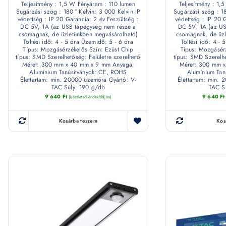
Teljesítmény : 1,5 W Fényáram : 110 lumen
Teljesítmény : 1
Sugárzási szög : 180 ° Kelvin: 3 000 Kelvin IP
Sugárzási szög : 18
védettség : IP 20 Garancia: 2 év Feszültség :
védettség : IP 20 
DC 5V, 1A (az USB tápegység nem része a
DC 5V, 1A (az US
csomagnak, de üzletünkben megvásárolható)
csomagnak, de üzl
Töltési idő: 4 - 5 óra Üzemidő: 5 - 6 óra
Töltési idő: 4 -
Típus: Mozgásérzékelős Szín: Ezüst Chip
Típus: Mozgásérz
típus: SMD Szerelhetőség: Felületre szerelhető
típus: SMD Szerelhe
Méret: 300 mm x 40 mm x 9 mm Anyaga:
Méret: 300 mm 
Alumínium Tanúsítványok: CE, ROHS
Alumínium Tan
Élettartam: min. 20000 üzemóra Gyártó: V-
Élettartam: min. 
TAC Súly: 190 g/db
TAC S
9 640
Ft
9 640
Ft
(készletről érdeklődjön)
Kosárba teszem
Kos