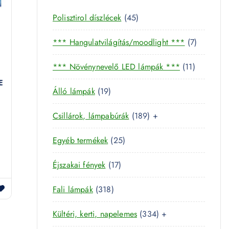
4
Polisztirol díszlécek
45
5
7
*** Hangulatvilágítás/moodlight ***
7
t
t
e
1
*** Növénynevelő LED lámpák ***
11
e
r
1
r
E
m
1
Álló lámpák
19
t
m
é
9
e
é
k
1
Csillárok, lámpabúrák
189
+
t
r
k
8
e
m
2
Egyéb termékek
25
9
r
é
5
t
m
k
1
Éjszakai fények
17
t
e
é
7
e
r
k
3
Fali lámpák
318
t
r
m
1
e
m
é
3
Kültéri, kerti, napelemes
334
+
8
r
é
k
3