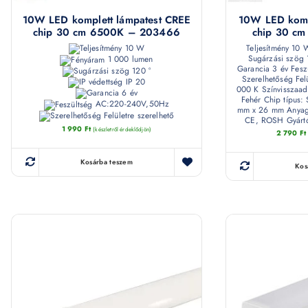
10W LED komplett lámpatest CREE
10W LED komp
chip 30 cm 6500K – 203466
chip 30 c
10 W
Teljesítmény 10
Sugárzási szög 
1 000 lumen
Garancia 3 év Fes
120 °
Szerelhetőség Felü
IP 20
000 K Színvisszaad
6 év
Fehér Chip típus
AC:220-240V,50Hz
mm x 26 mm Anyaga
Felületre szerelhető
CE, ROSH Gyártó
1 990
Ft
(készletről érdeklődjön)
2 790
Ft
Kosárba teszem
Kos