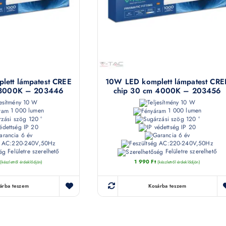
ett lámpatest CREE
10W LED komplett lámpatest CRE
 3000K – 203446
chip 30 cm 4000K – 203456
10 W
10 W
1 000 lumen
1 000 lumen
120 °
120 °
IP 20
IP 20
6 év
6 év
AC:220-240V,50Hz
AC:220-240V,50Hz
Felületre szerelhető
Felületre szerelhető
1 990
Ft
(készletről érdeklődjön)
(készletről érdeklődjön)
árba teszem
Kosárba teszem