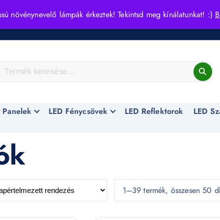
usú növénynevelő lámpák érkeztek! Tekintsd meg kínálatunkat! :)
B
 Panelek
LED Fénycsövek
LED Reflektorok
LED Sz
ók
1–39 termék, összesen 50 d