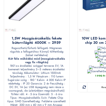
1,5W Mozgásérzékelős fekete
10W LED kompl
bútorvilágító 4000K – 2959
chip 30 cm
Ragasztható/fúrható felfogató Mágneses
rögzítés a felfogatóhoz Könnyű tölthetőség
(kábel mellékelve)
Két féle működési mód (mozgásérzékelés
vagy fix világítás)
180°-os érzékelési szöggel tervezve 5V, 1A
bemeneti teljesítmény 3–5 méteres érzékelési
távolság Akkumulátor: Lithium 1500mA
1 990
Ft
Teljesítmény : 1,5 W Fényáram : 110 lumen
Sugárzási szög : 180 ° Kelvin: 4 000 Kelvin IP
védettség : IP 20 Garancia: 2 év Feszültség :
DC 5V, 1A (az USB tápegység nem része a
Kos
csomagnak, de üzletünkben megvásárolható)
Töltési idő: 4 - 5 óra Üzemidő: 5 - 6 óra
Típus: Mozgásérzékelős Szín: Fekete Chip
típus: SMD Szerelhetőség: Felületre szerelhető
Méret: 300 mm x 40 mm x 9 mm Anyaga: