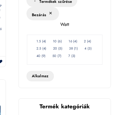
s
Termékek szűrése
IP
é
:
Bezárás
k
)
l
Watt
e
tő
t
W
1.5
(
4
)
10
(
6
)
16
(
4
)
2
(
4
)
a
2.5
(
4
)
20
(
5
)
38
(
1
)
4
(
3
)
t
40
(
9
)
50
(
7
)
7
(
3
)
t
Alkalmaz
Termék kategóriák