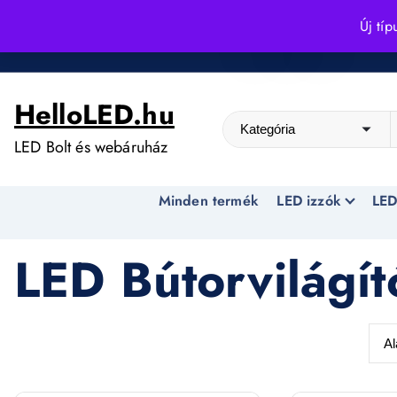
S
Új típ
k
Kedvező árak egész évben!
i
p
HelloLED.hu
t
o
LED Bolt és webáruház
c
o
Minden termék
LED izzók
LED
n
t
e
LED Bútorvilágít
n
t