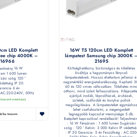
cm LED Komplett
16W T5 120cm LED Komplett
ree chip 4000K –
lámpatest Samsung chip 3000K 
216966
21695
16 W
Költséghatékony, biztonságos és tökéletes
kiváltója a hagyományos fénycső
1 600 lumen
lámpatesteknek. Hosszú élettartam jellemzi é
120 °
nagymértékű energiatakarékosság. Kapható 3
IP 20
60 és 120 cm-es változatban. Tökéletes min
6 év
otthoni, mind üzleti felhasználásra. Kifejezett
AC:220-240V, 50Hz
ajánljuk irodák, lépcsőházak, áruházak,
(készletről érdeklődjön)
üzletek, szállodák és konyhai pultok
megvilágítására. A lámpatesteket egymásho
lehet csatlakoztatni, a megengedett
legnagyobb kapcsolat mennyisége 5 db.
árba teszem
Beépített kapcsolóval rendelkezik! Teljesítmé
: 16 W Fényáram : 1 600 lumen Sugárzási
szög : 120 ° Kelvin: 3 000 Kelvin IP védetts
: IP 20 Garancia: 5 év Feszültség : AC:220