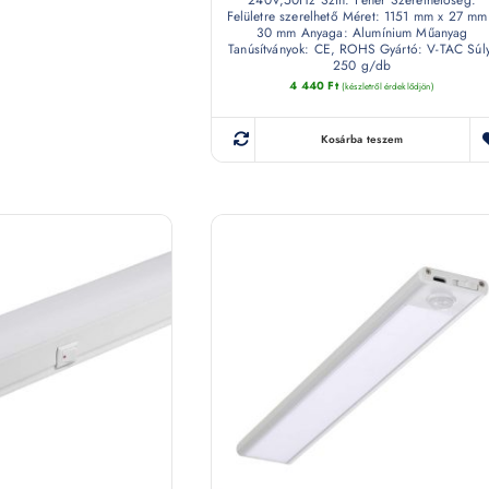
240V,50Hz Szín: Fehér Szerelhetőség:
Felületre szerelhető Méret: 1151 mm x 27 mm
30 mm Anyaga: Alumínium Műanyag
Tanúsítványok: CE, ROHS Gyártó: V-TAC Súl
250 g/db
4 440
Ft
(készletről érdeklődjön)
Kosárba teszem