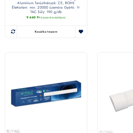
Alumínium Tanúsítványok: CE, ROHS
Élettartam: min. 20000 üzemóra Gyártó: V-
TAC Súly: 190 g/db
9 640
Ft
(készletről érdeklődjön)
Kosárba teszem