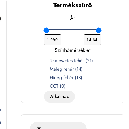
Termékszűrő
Ár
Színhőmérséklet
S
Természetes fehér
(
21
)
z
Meleg fehér
(
14
)
í
Hideg fehér
(
13
)
n
CCT
(
0
)
h
Alkalmaz
ő
m
s
é
r
i