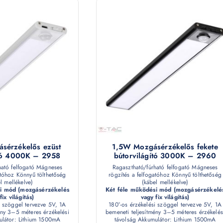
sérzékelős ezüst
1,5W Mozgásérzékelős fekete
ító 4000K – 2958
bútorvilágító 3000K – 2960
ható felfogató Mágneses
Ragasztható/fúrható felfogató Mágneses
atóhoz Könnyű tölthetőség
rögzítés a felfogatóhoz Könnyű tölthetőség
l mellékelve)
(kábel mellékelve)
si mód (mozgásérzékelés
Két féle működési mód (mozgásérzékelé
fix világítás)
vagy fix világítás)
i szöggel tervezve 5V, 1A
180°-os érzékelési szöggel tervezve 5V, 1A
ény 3–5 méteres érzékelési
bemeneti teljesítmény 3–5 méteres érzékelés
ulátor: Lithium 1500mA
távolság Akkumulátor: Lithium 1500mA