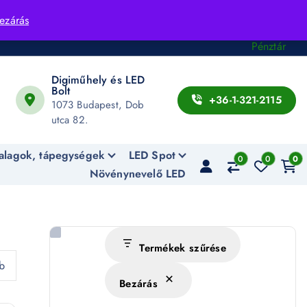
Fiók
ezárás
Kosár
Pénztár
Digiműhely és LED
Bolt
+36-1-321-2115
1073 Budapest, Dob
utca 82.
alagok, tápegységek
LED Spot
0
0
0
Növénynevelő LED
Termékek szűrése
b
Bezárás