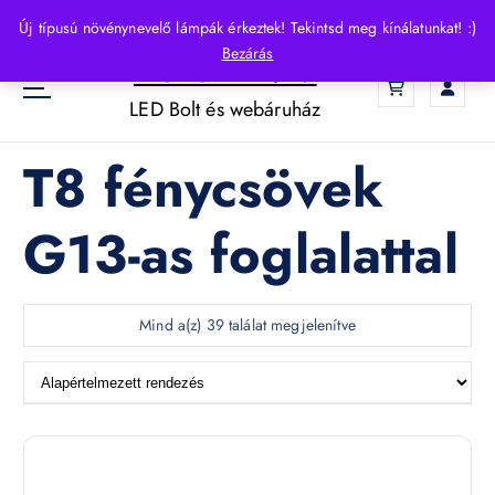
S
Új típusú növénynevelő lámpák érkeztek! Tekintsd meg kínálatunkat! :)
k
Bezárás
HelloLED.hu
i
0
p
LED Bolt és webáruház
t
o
T8 fénycsövek
c
o
n
G13-as foglalattal
t
e
n
t
Mind a(z) 39 találat megjelenítve