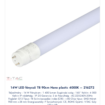
14W LED fénycső T8 90cm Nano plastic 4000K – 216272
Teljesítmény : 14 W Fényáram : 1 400 lumen Sugárzási szög : 160 ° Kelvin: 4 000
Kelvin IP védettség : IP 20 Garancia: 3 év Feszültség : AC:220-240V,50Hz
Foglalat: G13 Típus: T8 Színvisszaadási index (CRI) : >80 Chip típus: SMD Méret:
900 mm x 28 mm Energiaosztály: F Tanúsítványok: CE, ROHS Gyártó: V-TAC Súly:
130 g/db