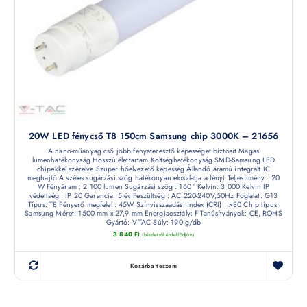
20W LED fénycső T8 150cm Samsung chip 3000K – 21656
A nano-műanyag cső jobb fényáteresztő képességet biztosít Magas
lumenhatékonyság Hosszú élettartam Költséghatékonyság SMD-Samsung LED
chipekkel szerelve Szuper hőelvezető képesség Állandó áramú integrált IC
meghajtó A széles sugárzási szög hatékonyan eloszlatja a fényt Teljesítmény : 20
W Fényáram : 2 100 lumen Sugárzási szög : 160 ° Kelvin: 3 000 Kelvin IP
védettség : IP 20 Garancia: 5 év Feszültség : AC:220-240V,50Hz Foglalat: G13
Típus: T8 Fényerő megfelel : 45W Színvisszaadási index (CRI) : >80 Chip típus:
Samsung Méret: 1500 mm x 27,9 mm Energiaosztály: F Tanúsítványok: CE, ROHS
Gyártó: V-TAC Súly: 190 g/db
3 840
Ft
(készletről érdeklődjön)
Kosárba teszem