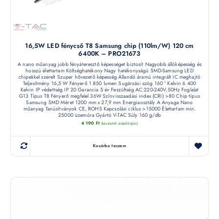
16,5W LED fénycső T8 Samsung chip (110lm/W) 120 cm
6400K – PRO21673
A nano műanyag jobb fényáteresztő képességet biztosít Nagyobb állóképesség és
hosszú élettartam Költséghatékony Nagy hatékonyságú SMD-Samsung LED
chipekkel szerelt Szuper hővezető képesség Állandó áramú integrált IC meghajtó
Teljesítmény 16,5 W Fényerő 1 850 lumen Sugárzási szög 160 ° Kelvin 6 400
Kelvin IP védettség IP 20 Garancia 5 év Feszültség AC:220-240V,50Hz Foglalat
G13 Típus T8 Fényerő megfelel 36W Színvisszaadási index (CRI) >80 Chip típus
Samsung SMD Méret 1200 mm x 27,9 mm Energiaosztály A Anyaga Nano
műanyag Tanúsítványok CE, ROHS Kapcsolási ciklus >15000 Élettartam min.
25000 üzemóra Gyártó V-TAC Súly 160 g/db
4 190
Ft
(készletről érdeklődjön)
Kosárba teszem