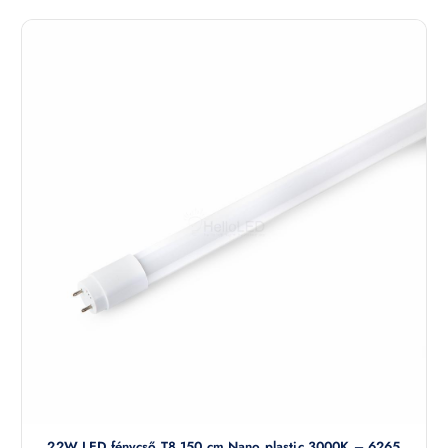
22W LED fénycső T8 150 cm Nano plastic 3000K – 6265