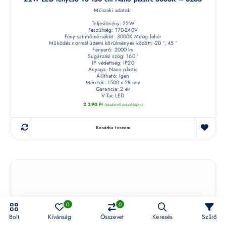
Műszaki adatok:
Teljesítmény: 22W
Feszültség: 170-240V
Fény színhőmérséklet: 3000K Meleg fehér
Működés normál üzemi körülmények között: -20 °; 45 °
Fényerő: 2000 lm
Sugárzási szög: 160 °
IP védettség: IP20
Anyaga: Nano plastic
Állítható: Igen
Méretek: 1500 x 28 mm
Garancia: 2 év
V-Tac LED
2 390
Ft
(készletről érdeklődjön)
Kosárba teszem
0
0
Bolt
Kívánság
Összevet
Keresés
Szűrő