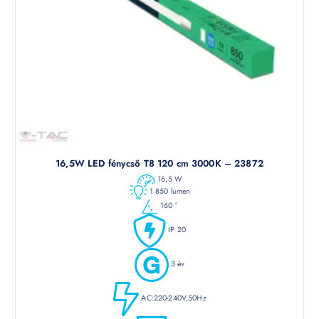
16,5W LED fénycső T8 120 cm 3000K – 23872
16,5 W
1 850 lumen
160 °
IP 20
3 év
AC:220-240V,50Hz