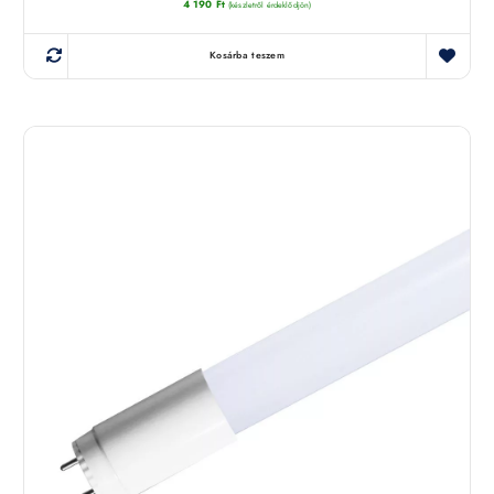
4 190
Ft
(készletről érdeklődjön)
Kosárba teszem