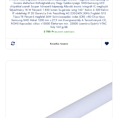
hosszú élettartam Költséghatékony Nagy hatékonyságú SMD-Samsung LED
chipekkel szerelt Szuper hővezető képesség Állandó áramú integrált IC meghajtó
Teljesítmény 18 W Fényerő 1 850 lumen Sugárzási szög 160 ° Kelvin 6 500 Kelvin
IP védettség IP 20 Garancia 5 év Feszültség AC:220-240V,50Hz Foglalat G13
Típus T8 Fényerő megfelel 36W Színvisszaadási index (CRI) >80 Chip típus
Samsung SMD Méret 1200 mm x 27,9 mm Energiaosztály A Tanúsítványok CE,
ROHS Kapcsolási ciklus >15000 Élettartam min. 25000 üzemóra Gyártó V-TAC
Súly 160 g/db
2 750
Ft
(készletről érdeklődjön)
Kosárba teszem