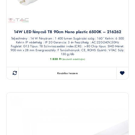
14W LED fénycső T8 90cm Nano plastic 6500K – 216262
Teljesítmény : 14 W Fényáram : 1 400 lumen Sugárzási szög : 160 ° Kelvin: 6 500
Kelvin IP védettség : IP 20 Garancia: 3 év Feszültség : AC:220-240V,50Hz
Foglalat: G13 Típus: T8 Színvisszaadási index (CRI) : >80 Chip típus: SMD Méret:
900 mm x 28 mm Energiaosztály: F Tanúsítványok: CE, ROHS Gyártó: V-TAC Súly:
130 g/db
1 830
Ft
(készletről érdeklődjön)
Kosárba teszem