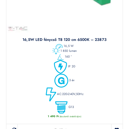
16,5W LED fénycső T8 120 cm 6500K – 23873
16,5 W
1 850 lumen
160 °
IP 20
3 év
AC:220-240V,50Hz
G13
1 490
Ft
(készletről érdeklődjön)