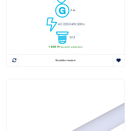
3 év
AC:220-240V,50Hz
G13
1 830
Ft
(készletről érdeklődjön)
Kosárba teszem