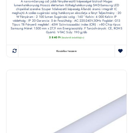
A nano-műanyag cső jobb fényáteresztő képességet biztosít Magas
lumenhatékonyság Hosszú élettartam Költséghatékonyság SMD-Samsung LED
chipekkel szerelve Szuper hőelvezető képesség Állandó áramú integrált IC
meghajtó A széles sugárzási szög hatékonyan eloszlatja a fényt Teljesítmény : 20
W Fényáram : 2 100 lumen Sugárzási szög : 160 ° Kelvin: 4 000 Kelvin IP
védettség : IP 20 Garancia: 5 év Feszültség : AC:220-240V,50Hz Foglalat: G13
Típus: T8 Fényerő megfelel : 45W Színvisszaadási index (CRI) : >80 Chip típus:
Samsung Méret: 1500 mm x 27,9 mm Energiaosztály: F Tanúsítványok: CE, ROHS
Gyártó: V-TAC Súly: 190 g/db
3 840
Ft
(készletről érdeklődjön)
Kosárba teszem