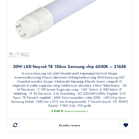
20W LED fénycső T8 150cm Samsung chip 6500K – 21658
A nano-műanyag cső jobb fényáteresztő képességet biztosít Magas
lumenhatékonyság Hosszú élettartam Költséghatékonyság SMD-Samsung LED
chipekkel szerelve Szuper hőelvezető képesség Állandó áramú integrált IC
meghajtó A széles sugárzási szög hatékonyan eloszlatja a fényt Teljesítmény : 20
W Fényáram : 2 100 lumen Sugárzási szög : 160 ° Kelvin: 6 500 Kelvin IP
védettség : IP 20 Garancia: 5 év Feszültség : AC:220-240V,50Hz Foglalat: G13
Típus: T8 Fényerő megfelel : 45W Színvisszaadási index (CRI) : >80 Chip típus:
Samsung Méret: 1500 mm x 27,9 mm Energiaosztály: F Tanúsítványok: CE, ROHS
Gyártó: V-TAC Súly: 190 g/db
3 840
Ft
(készletről érdeklődjön)
Kosárba teszem