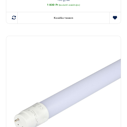
1 830
Ft
(készletről érdeklődjön)
Kosárba teszem