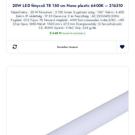
20W LED fénycső T8 150 cm Nano plastic 6400K – 216310
Teljesítmény : 20 W Fényáram : 2 100 lumen Sugárzási szög : 160 ° Kelvin: 6 400
Kelvin IP védettség : IP 20 Garancia: 2 év Feszültség : AC:220-240V,50Hz
Foglalat: G13 Típus: T8 Fényerő megfelel : 45W Színvisszaadási index (CRI) : >80
Chip típus: SMD Méret: 1500 mm x 27,9 mm Energiaosztály: G Tanúsítványok:
CE, ROHS Gyártó: V-TAC Súly: 265 g/db
2 640
Ft
(készletről érdeklődjön)
Kosárba teszem