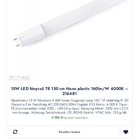
15W LED fénycső T8 150 cm Nano plastic 160lm/W 4000K –
216481
Teljesítmény 15 W Fényáram 2 400 lumen Sugárzási szög 160 ° IP védettség IP 20
Garancia 5 év Feszültség AC:220-240V,50Hz Foglalat G13 Kelvin: 4 000 K Típus:
T8 Színvisszaadási index (CRI) : >80 Chip típus: Samsung Méret: 1500 mm x 27,9
mm Anyaga: Műanyag Tanúsítványok: CE, ROHS Gyártó: V-TAC Súly: 125 g/db
3 790
Ft
(készletről érdeklődjön)
Kosárba teszem