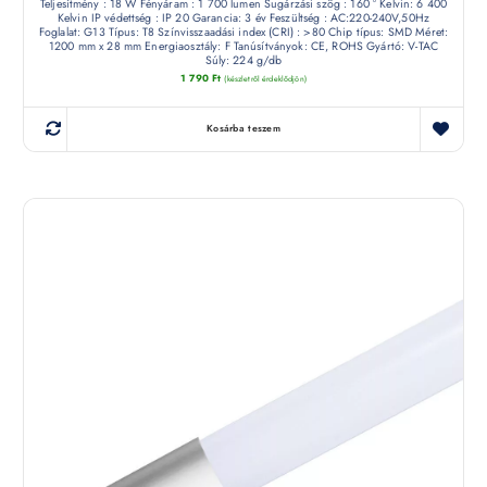
Teljesítmény : 18 W Fényáram : 1 700 lumen Sugárzási szög : 160 ° Kelvin: 6 400
Kelvin IP védettség : IP 20 Garancia: 3 év Feszültség : AC:220-240V,50Hz
Foglalat: G13 Típus: T8 Színvisszaadási index (CRI) : >80 Chip típus: SMD Méret:
1200 mm x 28 mm Energiaosztály: F Tanúsítványok: CE, ROHS Gyártó: V-TAC
Súly: 224 g/db
1 790
Ft
(készletről érdeklődjön)
Kosárba teszem