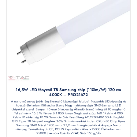
16,5W LED fénycső T8 Samsung chip (110lm/W) 120 cm
4000K – PRO21672
A nano műanyag jobb fényáteresztő képességet biztosít Nagyobb állóképesség és
hosszú élettartam Költséghatékony Nagy hatékonyságú SMD-Samsung LED
chipekkel szerelt Szuper hővezető képesség Állandó áramú integrált IC meghajtó
Teljesítmény 16,5 W Fényerő 1 850 lumen Sugárzási szög 160 ° Kelvin 4 000
Kelvin IP védettség IP 20 Garancia 5 év Feszültség AC:220-240V,50Hz Foglalat
G13 Típus T8 Fényerő megfelel 36W Színvisszaadási index (CRI) >80 Chip típus
Samsung SMD Méret 1200 mm x 27,9 mm Energiaosztály A Anyaga Nano
műanyag Tanúsítványok CE, ROHS Kapcsolási ciklus >15000 Élettartam min.
25000 üzemóra Gyártó V-TAC Súly 160 g/db