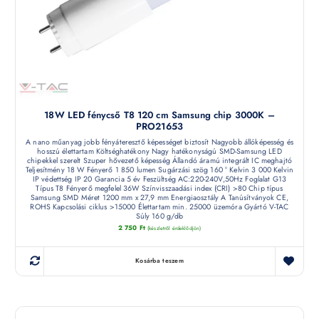
18W LED fénycső T8 120 cm Samsung chip 3000K –
PRO21653
A nano műanyag jobb fényáteresztő képességet biztosít Nagyobb állóképesség és
hosszú élettartam Költséghatékony Nagy hatékonyságú SMD-Samsung LED
chipekkel szerelt Szuper hővezető képesség Állandó áramú integrált IC meghajtó
Teljesítmény 18 W Fényerő 1 850 lumen Sugárzási szög 160 ° Kelvin 3 000 Kelvin
IP védettség IP 20 Garancia 5 év Feszültség AC:220-240V,50Hz Foglalat G13
Típus T8 Fényerő megfelel 36W Színvisszaadási index (CRI) >80 Chip típus
Samsung SMD Méret 1200 mm x 27,9 mm Energiaosztály A Tanúsítványok CE,
ROHS Kapcsolási ciklus >15000 Élettartam min. 25000 üzemóra Gyártó V-TAC
Súly 160 g/db
2 750
Ft
(készletről érdeklődjön)
Kosárba teszem