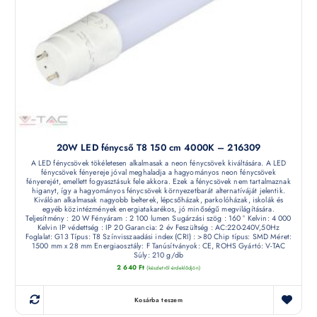
20W LED fénycső T8 150 cm 4000K – 216309
A LED fénycsövek tökéletesen alkalmasak a neon fénycsövek kiváltására. A LED
fénycsövek fényereje jóval meghaladja a hagyományos neon fénycsövek
fényerejét, emellett fogyasztásuk fele akkora. Ezek a fénycsövek nem tartalmaznak
higanyt, így a hagyományos fénycsövek környezetbarát alternatíváját jelentik.
Kiválóan alkalmasak nagyobb belterek, lépcsőházak, parkolóházak, iskolák és
egyéb közintézmények energiatakarékos, jó minőségű megvilágítására.
Teljesítmény : 20 W Fényáram : 2 100 lumen Sugárzási szög : 160 ° Kelvin: 4 000
Kelvin IP védettség : IP 20 Garancia: 2 év Feszültség : AC:220-240V,50Hz
Foglalat: G13 Típus: T8 Színvisszaadási index (CRI) : >80 Chip típus: SMD Méret:
1500 mm x 28 mm Energiaosztály: F Tanúsítványok: CE, ROHS Gyártó: V-TAC
Súly: 210 g/db
2 640
Ft
(készletről érdeklődjön)
Kosárba teszem