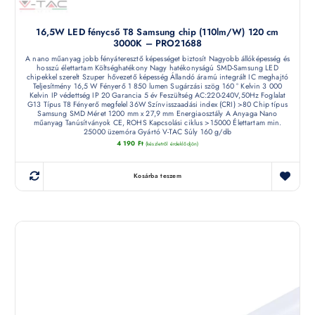
16,5W LED fénycső T8 Samsung chip (110lm/W) 120 cm
3000K – PRO21688
A nano műanyag jobb fényáteresztő képességet biztosít Nagyobb állóképesség és
hosszú élettartam Költséghatékony Nagy hatékonyságú SMD-Samsung LED
chipekkel szerelt Szuper hővezető képesség Állandó áramú integrált IC meghajtó
Teljesítmény 16,5 W Fényerő 1 850 lumen Sugárzási szög 160 ° Kelvin 3 000
Kelvin IP védettség IP 20 Garancia 5 év Feszültség AC:220-240V,50Hz Foglalat
G13 Típus T8 Fényerő megfelel 36W Színvisszaadási index (CRI) >80 Chip típus
Samsung SMD Méret 1200 mm x 27,9 mm Energiaosztály A Anyaga Nano
műanyag Tanúsítványok CE, ROHS Kapcsolási ciklus >15000 Élettartam min.
25000 üzemóra Gyártó V-TAC Súly 160 g/db
4 190
Ft
(készletről érdeklődjön)
Kosárba teszem