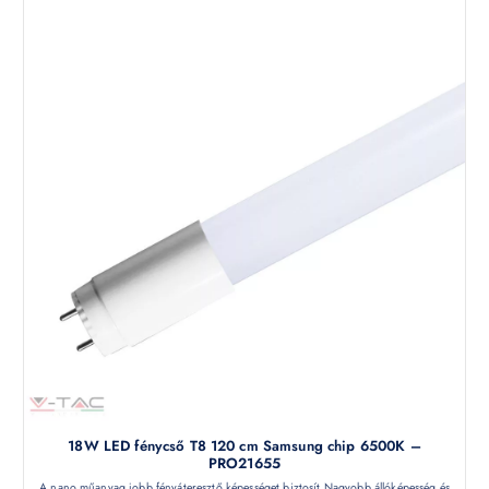
18W LED fénycső T8 120 cm Samsung chip 6500K –
PRO21655
A nano műanyag jobb fényáteresztő képességet biztosít Nagyobb állóképesség és