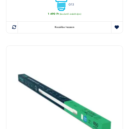
G13
1 490
Ft
(készletről érdeklődjön)
Kosárba teszem