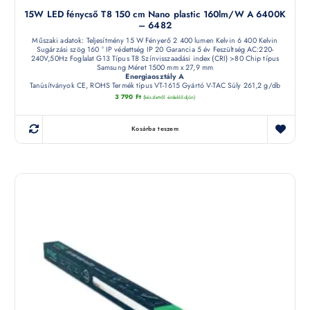
15W LED fénycső T8 150 cm Nano plastic 160lm/W A 6400K
– 6482
Műszaki adatok: Teljesítmény 15 W Fényerő 2 400 lumen Kelvin 6 400 Kelvin
Sugárzási szög 160 ° IP védettség IP 20 Garancia 5 év Feszültség AC:220-
240V,50Hz Foglalat G13 Típus T8 Színvisszaadási index (CRI) >80 Chip típus
Samsung Méret 1500 mm x 27,9 mm
Energiaosztály A
Tanúsítványok CE, ROHS Termék típus VT-1615 Gyártó V-TAC Súly 261,2 g/db
3 790
Ft
(készletről érdeklődjön)
Kosárba teszem