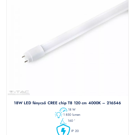
18W LED fénycső CREE chip T8 120 cm 4000K – 216546
18 W
1 850 lumen
160 °
IP 20