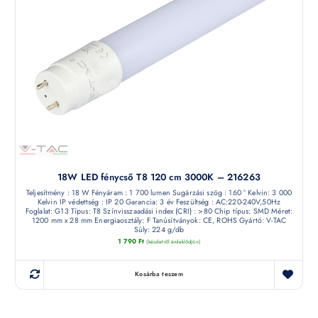
18W LED fénycső T8 120 cm 3000K – 216263
Teljesítmény : 18 W Fényáram : 1 700 lumen Sugárzási szög : 160 ° Kelvin: 3 000
Kelvin IP védettség : IP 20 Garancia: 3 év Feszültség : AC:220-240V,50Hz
Foglalat: G13 Típus: T8 Színvisszaadási index (CRI) : >80 Chip típus: SMD Méret:
1200 mm x 28 mm Energiaosztály: F Tanúsítványok: CE, ROHS Gyártó: V-TAC
Súly: 224 g/db
1 790
Ft
(készletről érdeklődjön)
Kosárba teszem