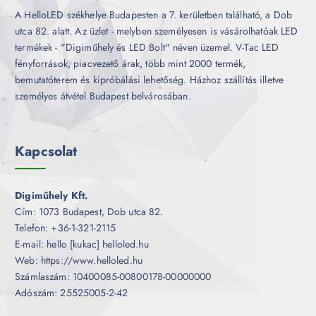
A HelloLED székhelye Budapesten a 7. kerületben található, a Dob
utca 82. alatt. Az üzlet - melyben személyesen is vásárolhatóak LED
termékek - "Digiműhely és LED Bolt" néven üzemel. V-Tac LED
fényforrások, piacvezető árak, több mint 2000 termék,
bemutatóterem és kipróbálási lehetőség. Házhoz szállítás illetve
személyes átvétel Budapest belvárosában.
Kapcsolat
Digiműhely Kft.
Cím: 1073 Budapest, Dob utca 82.
Telefon: +36-1-321-2115
E-mail: hello [kukac] helloled.hu
Web: https://www.helloled.hu
Számlaszám: 10400085-00800178-00000000
Adószám: 25525005-2-42