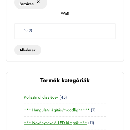
Bezárás
Watt
W
10
(
1
)
a
t
t
Alkalmaz
Termék kategóriák
4
Polisztirol díszlécek
45
5
7
*** Hangulatvilágítás/moodlight ***
7
t
t
e
1
*** Növénynevelő LED lámpák ***
11
e
r
1
r