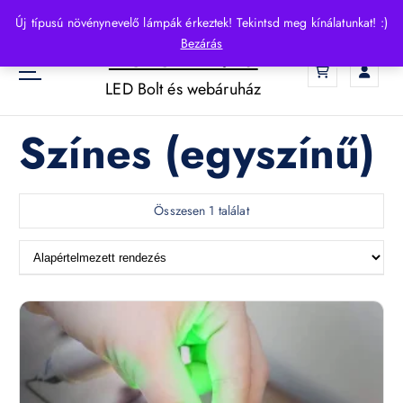
S
Új típusú növénynevelő lámpák érkeztek! Tekintsd meg kínálatunkat! :)
k
Bezárás
HelloLED.hu
i
0
p
LED Bolt és webáruház
t
o
Színes (egyszínű)
c
o
n
t
Összesen 1 találat
e
n
t