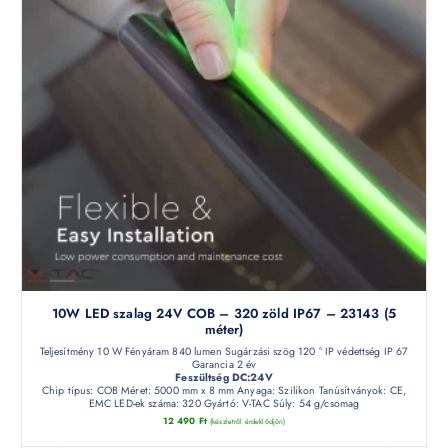
10W LED szalag 24V COB – 320 zöld IP67 – 23143 (5
méter)
Teljesítmény 10 W Fényáram 840 lumen Sugárzási szög 120 ° IP védettség IP 67
Garancia 2 év
Feszültség DC:24V
Chip típus: COB Méret: 5000 mm x 8 mm Anyaga: Szilikon Tanúsítványok: CE,
EMC LED-ek száma: 320 Gyártó: V-TAC Súly: 54 g/csomag
12 490
Ft
(készletről érdeklődjön)