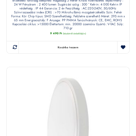
érzékelési távolság Beépítési magasság 3 méter Kiváló hőelvezetés Teljesítmény :
24 W Fényáram : 2 400 lumen Sugárzási szög : 300 ° Kelvin: 4 000 Kelvin IP
védettség : IP 44 Garancia: 2 év Feszültség : AC:220-240V, 50/60Hz
Színvisszaadási index (CRI) : >70 Mikrohullámú mozgásérzékelős Szín: Fehér
Forma: Kör Chip típus: SMD Szerelhetőség: Felületre szerelhető Méret: 295 mm x
65 mm Energiaosztály: F Anyaga: PP PMMA Tanúsítványok: CE, EMC, ROHS
Kapcsolási ciklus: >15000 Élettartam: min. 20000 üzemóra Gyártó: V-TAC Súly:
710 gr
9 490
Ft
(készletről érdeklődjön)
Kosárba teszem