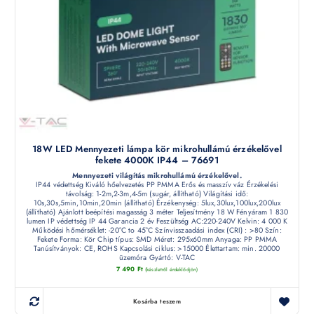
18W LED Mennyezeti lámpa kör mikrohullámú érzékelővel
fekete 4000K IP44 – 76691
Mennyezeti világítás mikrohullámú érzékelővel.
IP44 védettség Kiváló hőelvezetés PP PMMA Erős és masszív váz Érzékelési
távolság: 1-2m,2-3m,4-5m (sugár, állítható) Világítási idő:
10s,30s,5min,10min,20min (állítható) Érzékenység: 5lux,30lux,100lux,200lux
(állítható) Ajánlott beépítési magasság 3 méter Teljesítmény 18 W Fényáram 1 830
lumen IP védettség IP 44 Garancia 2 év Feszültség AC:220-240V Kelvin: 4 000 K
Működési hőmérséklet: -20°C to 45°C Színvisszaadási index (CRI) : >80 Szín:
Fekete Forma: Kör Chip típus: SMD Méret: 295x60mm Anyaga: PP PMMA
Tanúsítványok: CE, ROHS Kapcsolási ciklus: >15000 Élettartam: min. 20000
üzemóra Gyártó: V-TAC
7 490
Ft
(készletről érdeklődjön)
Kosárba teszem