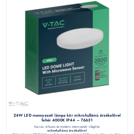
24W LED mennyezeti lámpa kör mikrohullámú érzékelővel
fehér 4000K IP44 – 76631
Karcsú, stílusos és modern mennyezeti világítás
mikrohullámú érzékelővel