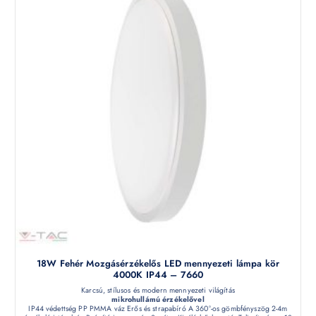
18W Fehér Mozgásérzékelős LED mennyezeti lámpa kör
4000K IP44 – 7660
Karcsú, stílusos és modern mennyezeti világítás
mikrohullámú érzékelővel
IP44 védettség PP PMMA váz Erős és strapabíró A 360°-os gömbfényszög 2-4m