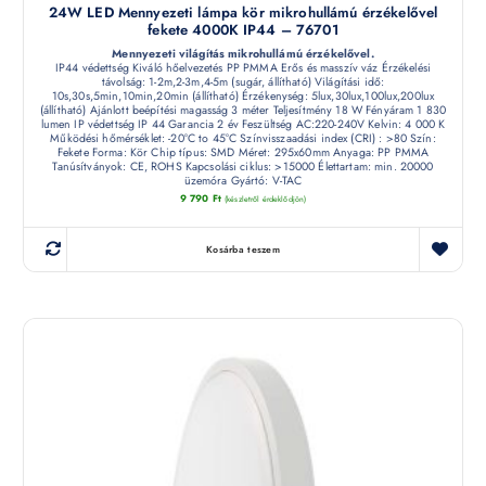
24W LED Mennyezeti lámpa kör mikrohullámú érzékelővel
fekete 4000K IP44 – 76701
Mennyezeti világítás mikrohullámú érzékelővel.
IP44 védettség Kiváló hőelvezetés PP PMMA Erős és masszív váz Érzékelési
távolság: 1-2m,2-3m,4-5m (sugár, állítható) Világítási idő:
10s,30s,5min,10min,20min (állítható) Érzékenység: 5lux,30lux,100lux,200lux
(állítható) Ajánlott beépítési magasság 3 méter Teljesítmény 18 W Fényáram 1 830
lumen IP védettség IP 44 Garancia 2 év Feszültség AC:220-240V Kelvin: 4 000 K
Működési hőmérséklet: -20°C to 45°C Színvisszaadási index (CRI) : >80 Szín:
Fekete Forma: Kör Chip típus: SMD Méret: 295x60mm Anyaga: PP PMMA
Tanúsítványok: CE, ROHS Kapcsolási ciklus: >15000 Élettartam: min. 20000
üzemóra Gyártó: V-TAC
9 790
Ft
(készletről érdeklődjön)
Kosárba teszem