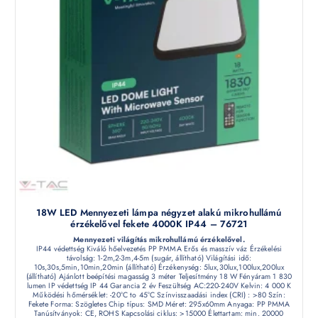
18W LED Mennyezeti lámpa négyzet alakú mikrohullámú
érzékelővel fekete 4000K IP44 – 76721
Mennyezeti világítás mikrohullámú érzékelővel.
IP44 védettség Kiváló hőelvezetés PP PMMA Erős és masszív váz Érzékelési
távolság: 1-2m,2-3m,4-5m (sugár, állítható) Világítási idő:
10s,30s,5min,10min,20min (állítható) Érzékenység: 5lux,30lux,100lux,200lux
(állítható) Ajánlott beépítési magasság 3 méter Teljesítmény 18 W Fényáram 1 830
lumen IP védettség IP 44 Garancia 2 év Feszültség AC:220-240V Kelvin: 4 000 K
Működési hőmérséklet: -20°C to 45°C Színvisszaadási index (CRI) : >80 Szín:
Fekete Forma: Szögletes Chip típus: SMD Méret: 295x60mm Anyaga: PP PMMA
Tanúsítványok: CE, ROHS Kapcsolási ciklus: >15000 Élettartam: min. 20000