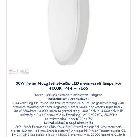
30W Fehér Mozgásérzékelős LED mennyezeti lámpa kör
4000K IP44 – 7665
Karcsú, stílusos és modern mennyezeti világítás
mikrohullámú érzékelővel
IP44 védettség PP PMMA váz Erős és strapabíró A 360°-os gömbfényszög 2-4m
érzékelési távolság Beépítési magasság 3 méter Kiváló hőelvezetés Teljesítmény :
30 W Fényáram : 3 000 lumen Sugárzási szög : 300 ° Kelvin: 4 000 Kelvin IP
védettség : IP 44 Garancia: 2 év Feszültség : AC:220-240V, 50/60Hz
Színvisszaadási index (CRI) : >70
Mikrohullámú mozgásérzékelős
Szín: Fehér Forma: Kör Chip típus: SMD Szerelhetőség: Felületre szerelhető
Méret: 420 mm x 65 mm Energiaosztály: F Anyaga: PP PMMA Tanúsítványok: CE,
EMC, ROHS Kapcsolási ciklus: >15000 Élettartam: min. 20000 üzemóra Gyártó: