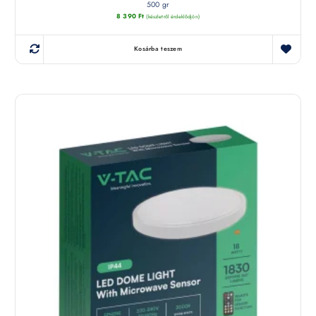
500 gr
8 390
Ft
(készletről érdeklődjön)
Kosárba teszem