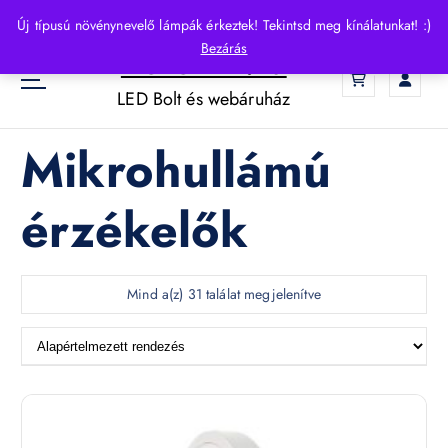
S
Új típusú növénynevelő lámpák érkeztek! Tekintsd meg kínálatunkat! :)
k
Bezárás
HelloLED.hu
i
0
p
LED Bolt és webáruház
t
o
Mikrohullámú
c
o
n
érzékelők
t
e
n
t
Mind a(z) 31 találat megjelenítve