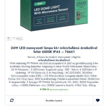
24W LED mennyezeti lámpa kör mikrohullámú érzékelővel
fehér 6500K IP44 – 76641
Karcsú, stílusos és modern mennyezeti világítás
mikrohullámú érzékelővel
IP44 védettség PP PMMA váz Erős és strapabíró A 360°-os gömbfényszög 2-4m
érzékelési távolság Beépítési magasság 3 méter Kiváló hőelvezetés Teljesítmény :
24 W Fényáram : 2 500 lumen Sugárzási szög : 300 ° Kelvin: 6 500 Kelvin IP
védettség : IP 44 Garancia: 2 év Feszültség : AC:220-240V, 50/60Hz
Színvisszaadási index (CRI) : >70 Mikrohullámú mozgásérzékelős Szín: Fehér
Forma: Kör Chip típus: SMD Szerelhetőség: Felületre szerelhető Méret: 350x61mm
Energiaosztály: F Anyaga: PP PMMA Tanúsítványok: CE, EMC, ROHS Kapcsolási
ciklus: >15000 Élettartam: min. 20000 üzemóra Gyártó: V-TAC Súly: 650 gr
9 790
Ft
(készletről érdeklődjön)
Kosárba teszem