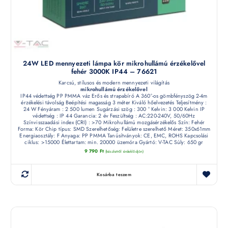
24W LED mennyezeti lámpa kör mikrohullámú érzékelővel
fehér 3000K IP44 – 76621
Karcsú, stílusos és modern mennyezeti világítás
mikrohullámú érzékelővel
IP44 védettség PP PMMA váz Erős és strapabíró A 360°-os gömbfényszög 2-4m
érzékelési távolság Beépítési magasság 3 méter Kiváló hőelvezetés Teljesítmény :
24 W Fényáram : 2 500 lumen Sugárzási szög : 300 ° Kelvin: 3 000 Kelvin IP
védettség : IP 44 Garancia: 2 év Feszültség : AC:220-240V, 50/60Hz
Színvisszaadási index (CRI) : >70 Mikrohullámú mozgásérzékelős Szín: Fehér
Forma: Kör Chip típus: SMD Szerelhetőség: Felületre szerelhető Méret: 350x61mm
Energiaosztály: F Anyaga: PP PMMA Tanúsítványok: CE, EMC, ROHS Kapcsolási
ciklus: >15000 Élettartam: min. 20000 üzemóra Gyártó: V-TAC Súly: 650 gr
9 790
Ft
(készletről érdeklődjön)
Kosárba teszem