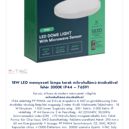
18W LED mennyezeti lámpa kerek mikrohullámú érzékelővel
fehér 3000K IP44 – 76591
Karcsú, stílusos és modern mennyezeti világítás
mikrohullámú érzékelővel
IP44 védettség PP PMMA váz Erős és strapabíró A 360°-os gömbfényszög 2-4m
érzékelési távolság Beépítési magasság 3 méter Kiváló hőelvezetés Teljesítmény : 18
W Fényáram : 1 830 lumen Sugárzási szög : 300 ° Kelvin: 3 000 Kelvin IP
védettség : IP 44 Garancia: 2 év Feszültség : AC:220-240V, 50/60Hz
Színvisszaadási index (CRI) : >70 Mikrohullámú mozgásérzékelős Szín: Fehér
Forma: Kör Chip típus: SMD Szerelhetőség: Felületre szerelhető Méret: 295 mm x
60 mm Energiaosztály: F Anyaga: PP PMMA Tanúsítványok: CE, EMC, ROHS
Kapcsolási ciklus: >15000 Élettartam: min. 20000 üzemóra Gyártó: V-TAC Súly: