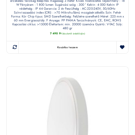
érzékelési távolság Beépítési magasság 3 méter Kiváló hőelvezetés Teljesítmény : 18
W Fényáram : 1 800 lumen Sugárzási szög : 300 ° Kelvin: 4 000 Kelvin IP
védettség : IP 44 Garancia: 2 év Feszültség : AC:220-240V, 50/60Hz
Színvisszaadási index (CRI) : >70 Mikrohullámú mozgásérzékelős Szín: Fehér
Forma: Kör Chip típus: SMD Szerelhetőség: Felületre szerelhető Méret: 225 mm x
60 mm Energiaosztály: F Anyaga: PP PMMA Tanúsítványok: CE, EMC, ROHS
Kapcsolási ciklus: >15000 Élettartam: min. 20000 üzemóra Gyártó: V-TAC Súly:
480 gr
7 490
Ft
(készletről érdeklődjön)
Kosárba teszem