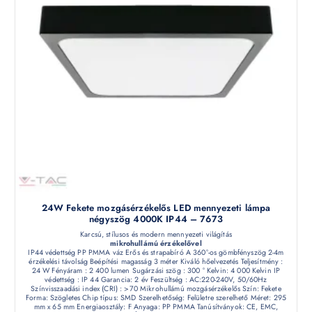
24W Fekete mozgásérzékelős LED mennyezeti lámpa
négyszög 4000K IP44 – 7673
Karcsú, stílusos és modern mennyezeti világítás
mikrohullámú érzékelővel
IP44 védettség PP PMMA váz Erős és strapabíró A 360°-os gömbfényszög 2-4m
érzékelési távolság Beépítési magasság 3 méter Kiváló hőelvezetés Teljesítmény :
24 W Fényáram : 2 400 lumen Sugárzási szög : 300 ° Kelvin: 4 000 Kelvin IP
védettség : IP 44 Garancia: 2 év Feszültség : AC:220-240V, 50/60Hz
Színvisszaadási index (CRI) : >70 Mikrohullámú mozgásérzékelős Szín: Fekete
Forma: Szögletes Chip típus: SMD Szerelhetőség: Felületre szerelhető Méret: 295
mm x 65 mm Energiaosztály: F Anyaga: PP PMMA Tanúsítványok: CE, EMC,