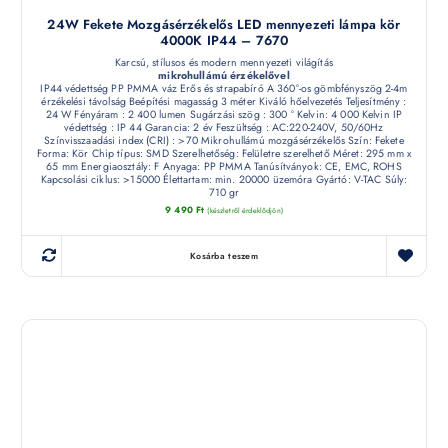
24W Fekete Mozgásérzékelős LED mennyezeti lámpa kör
4000K IP44 – 7670
Karcsú, stílusos és modern mennyezeti világítás
mikrohullámú érzékelővel
IP44 védettség PP PMMA váz Erős és strapabíró A 360°-os gömbfényszög 2-4m
érzékelési távolság Beépítési magasság 3 méter Kiváló hőelvezetés Teljesítmény :
24 W Fényáram : 2 400 lumen Sugárzási szög : 300 ° Kelvin: 4 000 Kelvin IP
védettség : IP 44 Garancia: 2 év Feszültség : AC:220-240V, 50/60Hz
Színvisszaadási index (CRI) : >70 Mikrohullámú mozgásérzékelős Szín: Fekete
Forma: Kör Chip típus: SMD Szerelhetőség: Felületre szerelhető Méret: 295 mm x
65 mm Energiaosztály: F Anyaga: PP PMMA Tanúsítványok: CE, EMC, ROHS
Kapcsolási ciklus: >15000 Élettartam: min. 20000 üzemóra Gyártó: V-TAC Súly:
710 gr
9 490
Ft
(készletről érdeklődjön)
Kosárba teszem