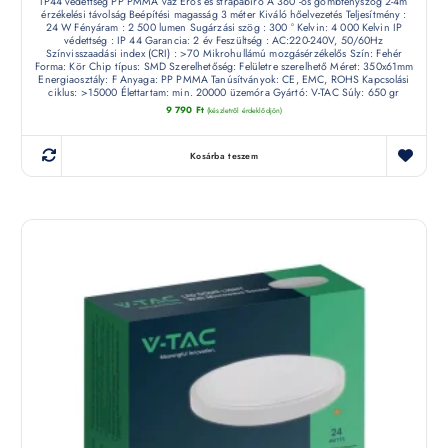
IP44 védettség PP PMMA váz Erős és strapabíró A 360°-os gömbfényszög 2-4m
érzékelési távolság Beépítési magasság 3 méter Kiváló hőelvezetés Teljesítmény :
24 W Fényáram : 2 500 lumen Sugárzási szög : 300 ° Kelvin: 4 000 Kelvin IP
védettség : IP 44 Garancia: 2 év Feszültség : AC:220-240V, 50/60Hz
Színvisszaadási index (CRI) : >70 Mikrohullámú mozgásérzékelős Szín: Fehér
Forma: Kör Chip típus: SMD Szerelhetőség: Felületre szerelhető Méret: 350x61mm
Energiaosztály: F Anyaga: PP PMMA Tanúsítványok: CE, EMC, ROHS Kapcsolási
ciklus: >15000 Élettartam: min. 20000 üzemóra Gyártó: V-TAC Súly: 650 gr
9 790
Ft
(készletről érdeklődjön)
Kosárba teszem