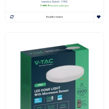
üzemóra Gyártó: V-TAC
7 490
Ft
(készletről érdeklődjön)
Kosárba teszem