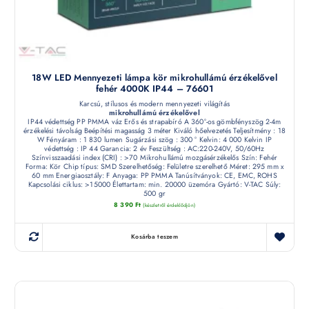
18W LED Mennyezeti lámpa kör mikrohullámú érzékelővel
fehér 4000K IP44 – 76601
Karcsú, stílusos és modern mennyezeti világítás
mikrohullámú érzékelővel
IP44 védettség PP PMMA váz Erős és strapabíró A 360°-os gömbfényszög 2-4m
érzékelési távolság Beépítési magasság 3 méter Kiváló hőelvezetés Teljesítmény : 18
W Fényáram : 1 830 lumen Sugárzási szög : 300 ° Kelvin: 4 000 Kelvin IP
védettség : IP 44 Garancia: 2 év Feszültség : AC:220-240V, 50/60Hz
Színvisszaadási index (CRI) : >70 Mikrohullámú mozgásérzékelős Szín: Fehér
Forma: Kör Chip típus: SMD Szerelhetőség: Felületre szerelhető Méret: 295 mm x
60 mm Energiaosztály: F Anyaga: PP PMMA Tanúsítványok: CE, EMC, ROHS
Kapcsolási ciklus: >15000 Élettartam: min. 20000 üzemóra Gyártó: V-TAC Súly:
500 gr
8 390
Ft
(készletről érdeklődjön)
Kosárba teszem