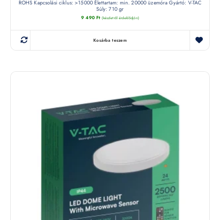
ROHS Kapcsolási ciklus: >15000 Élettartam: min. 20000 üzemóra Gyártó: V-TAC
Súly: 710 gr
9 490
Ft
(készletről érdeklődjön)
Kosárba teszem