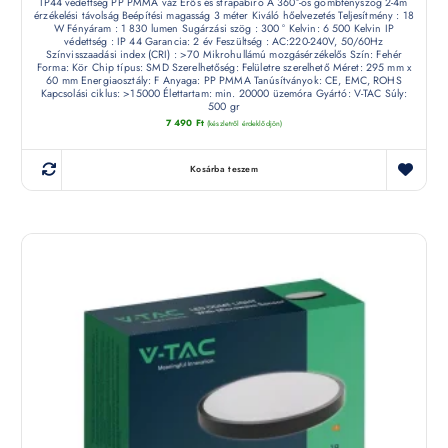
IP44 védettség PP PMMA váz Erős és strapabíró A 360°-os gömbfényszög 2-4m
érzékelési távolság Beépítési magasság 3 méter Kiváló hőelvezetés Teljesítmény : 18
W Fényáram : 1 830 lumen Sugárzási szög : 300 ° Kelvin: 6 500 Kelvin IP
védettség : IP 44 Garancia: 2 év Feszültség : AC:220-240V, 50/60Hz
Színvisszaadási index (CRI) : >70 Mikrohullámú mozgásérzékelős Szín: Fehér
Forma: Kör Chip típus: SMD Szerelhetőség: Felületre szerelhető Méret: 295 mm x
60 mm Energiaosztály: F Anyaga: PP PMMA Tanúsítványok: CE, EMC, ROHS
Kapcsolási ciklus: >15000 Élettartam: min. 20000 üzemóra Gyártó: V-TAC Súly:
500 gr
7 490
Ft
(készletről érdeklődjön)
Kosárba teszem