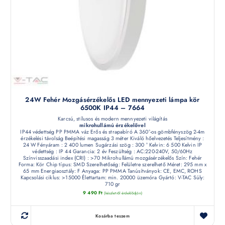
24W Fehér Mozgásérzékelős LED mennyezeti lámpa kör
6500K IP44 – 7664
Karcsú, stílusos és modern mennyezeti világítás
mikrohullámú érzékelővel
IP44 védettség PP PMMA váz Erős és strapabíró A 360°-os gömbfényszög 2-4m
érzékelési távolság Beépítési magasság 3 méter Kiváló hőelvezetés Teljesítmény :
24 W Fényáram : 2 400 lumen Sugárzási szög : 300 ° Kelvin: 6 500 Kelvin IP
védettség : IP 44 Garancia: 2 év Feszültség : AC:220-240V, 50/60Hz
Színvisszaadási index (CRI) : >70 Mikrohullámú mozgásérzékelős Szín: Fehér
Forma: Kör Chip típus: SMD Szerelhetőség: Felületre szerelhető Méret: 295 mm x
65 mm Energiaosztály: F Anyaga: PP PMMA Tanúsítványok: CE, EMC, ROHS
Kapcsolási ciklus: >15000 Élettartam: min. 20000 üzemóra Gyártó: V-TAC Súly:
710 gr
9 490
Ft
(készletről érdeklődjön)
Kosárba teszem