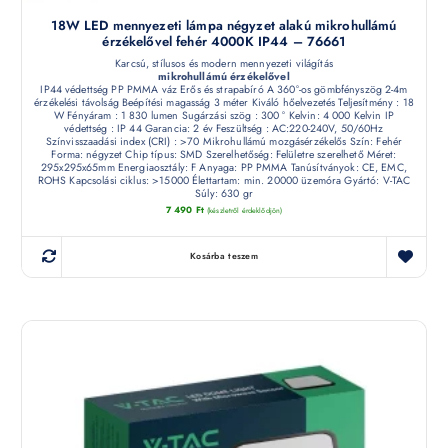
18W LED mennyezeti lámpa négyzet alakú mikrohullámú
érzékelővel fehér 4000K IP44 – 76661
Karcsú, stílusos és modern mennyezeti világítás
mikrohullámú érzékelővel
IP44 védettség PP PMMA váz Erős és strapabíró A 360°-os gömbfényszög 2-4m
érzékelési távolság Beépítési magasság 3 méter Kiváló hőelvezetés Teljesítmény : 18
W Fényáram : 1 830 lumen Sugárzási szög : 300 ° Kelvin: 4 000 Kelvin IP
védettség : IP 44 Garancia: 2 év Feszültség : AC:220-240V, 50/60Hz
Színvisszaadási index (CRI) : >70 Mikrohullámú mozgásérzékelős Szín: Fehér
Forma: négyzet Chip típus: SMD Szerelhetőség: Felületre szerelhető Méret:
295x295x65mm Energiaosztály: F Anyaga: PP PMMA Tanúsítványok: CE, EMC,
ROHS Kapcsolási ciklus: >15000 Élettartam: min. 20000 üzemóra Gyártó: V-TAC
Súly: 630 gr
7 490
Ft
(készletről érdeklődjön)
Kosárba teszem