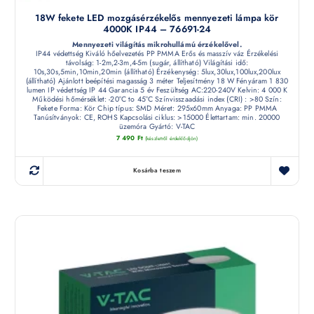
18W fekete LED mozgásérzékelős mennyezeti lámpa kör
4000K IP44 – 76691-24
Mennyezeti világítás mikrohullámú érzékelővel.
IP44 védettség Kiváló hőelvezetés PP PMMA Erős és masszív váz Érzékelési
távolság: 1-2m,2-3m,4-5m (sugár, állítható) Világítási idő:
10s,30s,5min,10min,20min (állítható) Érzékenység: 5lux,30lux,100lux,200lux
(állítható) Ajánlott beépítési magasság 3 méter Teljesítmény 18 W Fényáram 1 830
lumen IP védettség IP 44 Garancia 5 év Feszültség AC:220-240V Kelvin: 4 000 K
Működési hőmérséklet: -20°C to 45°C Színvisszaadási index (CRI) : >80 Szín:
Fekete Forma: Kör Chip típus: SMD Méret: 295x60mm Anyaga: PP PMMA
Tanúsítványok: CE, ROHS Kapcsolási ciklus: >15000 Élettartam: min. 20000
üzemóra Gyártó: V-TAC
7 490
Ft
(készletről érdeklődjön)
Kosárba teszem