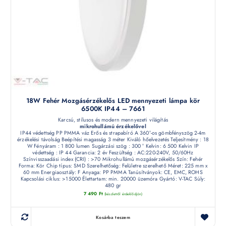
18W Fehér Mozgásérzékelős LED mennyezeti lámpa kör
6500K IP44 – 7661
Karcsú, stílusos és modern mennyezeti világítás
mikrohullámú érzékelővel
IP44 védettség PP PMMA váz Erős és strapabíró A 360°-os gömbfényszög 2-4m
érzékelési távolság Beépítési magasság 3 méter Kiváló hőelvezetés Teljesítmény : 18
W Fényáram : 1 800 lumen Sugárzási szög : 300 ° Kelvin: 6 500 Kelvin IP
védettség : IP 44 Garancia: 2 év Feszültség : AC:220-240V, 50/60Hz
Színvisszaadási index (CRI) : >70 Mikrohullámú mozgásérzékelős Szín: Fehér
Forma: Kör Chip típus: SMD Szerelhetőség: Felületre szerelhető Méret: 225 mm x
60 mm Energiaosztály: F Anyaga: PP PMMA Tanúsítványok: CE, EMC, ROHS
Kapcsolási ciklus: >15000 Élettartam: min. 20000 üzemóra Gyártó: V-TAC Súly:
480 gr
7 490
Ft
(készletről érdeklődjön)
Kosárba teszem