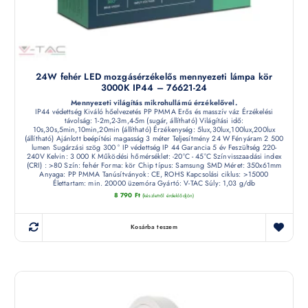
24W fehér LED mozgásérzékelős mennyezeti lámpa kör
3000K IP44 – 76621-24
Mennyezeti világítás mikrohullámú érzékelővel.
IP44 védettség Kiváló hőelvezetés PP PMMA Erős és masszív váz Érzékelési
távolság: 1-2m,2-3m,4-5m (sugár, állítható) Világítási idő:
10s,30s,5min,10min,20min (állítható) Érzékenység: 5lux,30lux,100lux,200lux
(állítható) Ajánlott beépítési magasság 3 méter Teljesítmény 24 W Fényáram 2 500
lumen Sugárzási szög 300 ° IP védettség IP 44 Garancia 5 év Feszültség 220-
240V Kelvin: 3 000 K Működési hőmérséklet: -20°C - 45°C Színvisszaadási index
(CRI) : >80 Szín: fehér Forma: kör Chip típus: Samsung SMD Méret: 350x61mm
Anyaga: PP PMMA Tanúsítványok: CE, ROHS Kapcsolási ciklus: >15000
Élettartam: min. 20000 üzemóra Gyártó: V-TAC Súly: 1,03 g/db
8 790
Ft
(készletről érdeklődjön)
Kosárba teszem