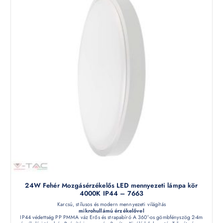
24W Fehér Mozgásérzékelős LED mennyezeti lámpa kör
4000K IP44 – 7663
Karcsú, stílusos és modern mennyezeti világítás
mikrohullámú érzékelővel
IP44 védettség PP PMMA váz Erős és strapabíró A 360°-os gömbfényszög 2-4m