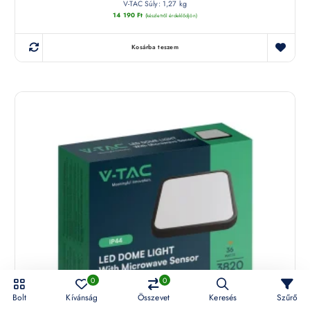
V-TAC Súly: 1,27 kg
14 190
Ft
(készletről érdeklődjön)
Kosárba teszem
0
0
Bolt
Kívánság
Összevet
Keresés
Szűrő