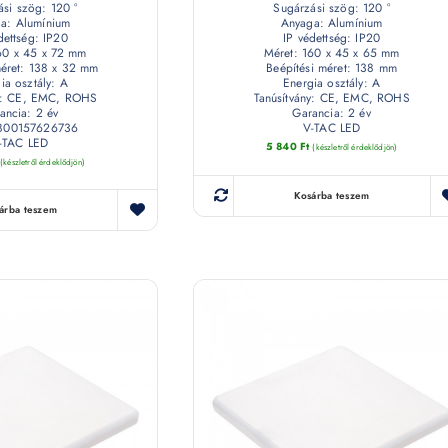
si szög: 120 °
Sugárzási szög: 120 °
a: Alumínium
Anyaga: Alumínium
dettség: IP20
IP védettség: IP20
60 x 45 x 72 mm
Méret: 160 x 45 x 65 mm
méret: 138 x 32 mm
Beépítési méret: 138 mm
ia osztály: A
Energia osztály: A
ny: CE, EMC, ROHS
Tanúsítvány: CE, EMC, ROHS
ancia: 2 év
Garancia: 2 év
800157626736
V-TAC LED
-TAC LED
5 840
Ft
(készletről érdeklődjön)
(készletről érdeklődjön)
Kosárba teszem
árba teszem