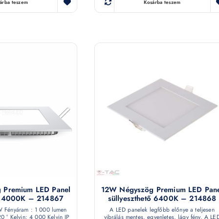
árba teszem
Kosárba teszem
 Premium LED Panel
12W Négyszög Premium LED Pan
tő 4000K – 214867
süllyeszthető 6400K – 214868
 W Fényáram : 1 000 lumen
A LED panelek legfőbb előnye a teljesen
0 ° Kelvin: 4 000 Kelvin IP
vibrálás mentes, egyenletes, lágy fény. A LE