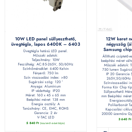
12W keret né
10W LED panel süllyeszthető,
négyszög (ál
üvegtégla, lapos 6400K – 6403
Samsung chi
Üvegtégla hatású LED panel.
Műszaki adatok:
Állítható csíptető
Teljesítmény: 10W
beépítési méret vál
Feszültség: AC:85-265V, 50/60Hz
Műszaki adatok: T
Színhőmérséklet: 6400 Kelvin
750 lumen Sugárzás
Fényerő: 750 lm
IP 20 Garancia 
Szín visszaadási index: >80
265V,50/60Hz 
Sugárzási szög: 120 °
Színvisszaadási i
Anyaga: Alumínium
Forma Kör Chip tí
IP védettség: IP20
Süllyeszthető Mé
Méret: 160 x 45 x 65 mm
mm Beépítési méret
Beépítési méret: 138 mm
Energiaosztál
Energia osztály: A
Polikarbonát T
Tanúsítvány: CE, EMC, ROHS
Kapcsolási ciklu
Garancia: 2 év
20000 üzemóra Gy
V-TAC LED
3 640
Ft
5 840
Ft
(készletről érdeklődjön)