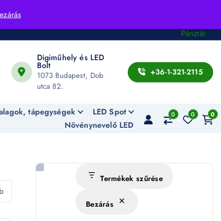
Fiók
ezárás
Kosár
Pénztár
Digiműhely és LED
Bolt
+36-1-321-2115
1073 Budapest, Dob
utca 82.
alagok, tápegységek
LED Spot
0
0
0
Növénynevelő LED
Termékek szűrése
b
Bezárás