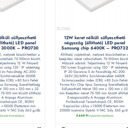
lküli süllyeszthető
12W keret nélküli süllyeszthető
lítható) LED panel
négyszög (állítható) LED panel
p 3000K – PRO730
Samsung chip 6400K – PRO732
vel, melynek köszönhetően a
Állítható csíptetővel, melynek köszönhetően 
toztatható 75-100mm között.
beépítési méret változtatható 75-100mm közöt
eljesítmény 12 W Fényerő
Műszaki adatok: Teljesítmény 12 W Fényerő
i szög 120 ° IP védettség
750 lumen Sugárzási szög 120 ° IP védettsé
5 év Feszültség AC:200-
IP 20 Garancia 5 év Feszültség AC:200-
Színhőmérséklet 3000K
265V,50/60Hz Színhőmérséklet 6400K
ndex (CRI) >80 Szín Fehér
Színvisszaadási index (CRI) >80 Szín Fehér
pus Samsung Szerelhetőség
Forma Kör Chip típus Samsung Szerelhetősé
ret 120 mm x 120 mm x 32
Süllyeszthető Méret 120 mm x 120 mm x 32
 75-100 mm között állítható
mm Beépítési méret 75-100 mm között állítha
y A Anyaga Alumínium
Energiaosztály A Anyaga Alumínium
anúsítványok CE, ROSH
Polikarbonát Tanúsítványok CE, ROSH
s >15000 Élettartam min.
Kapcsolási ciklus >15000 Élettartam min.
ártó V-TAC Súly 365 g/db
20000 üzemóra Gyártó V-TAC Súly 365 g/d
3 640
Ft
(készletről érdeklődjön)
(készletről érdeklődjön)