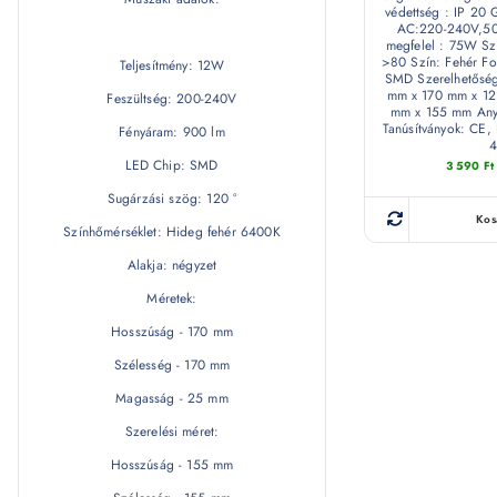
védettség : IP 20 
AC:220-240V,50
megfelel : 75W Szí
>80 Szín: Fehér Fo
Teljesítmény: 12W
SMD Szerelhetőség:
mm x 170 mm x 12 
Feszültség: 200-240V
mm x 155 mm Any
Tanúsítványok: CE,
Fényáram: 900 lm
4
LED Chip: SMD
3 590
Ft
Sugárzási szög: 120 °
Kos
Színhőmérséklet: Hideg fehér 6400K
Alakja: négyzet
Méretek:
Hosszúság - 170 mm
Szélesség - 170 mm
Magasság - 25 mm
Szerelési méret:
Hosszúság - 155 mm