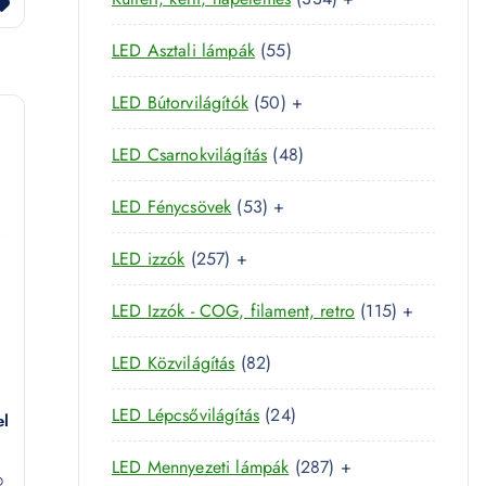
8
r
é
k
3
t
m
k
5
LED Asztali lámpák
55
4
e
é
5
t
r
k
5
LED Bútorvilágítók
50
+
t
e
m
0
e
r
é
4
LED Csarnokvilágítás
48
t
r
m
k
8
e
m
é
5
LED Fénycsövek
53
+
t
r
é
k
3
e
m
k
2
LED izzók
257
+
t
r
é
5
e
m
k
1
LED Izzók - COG, filament, retro
115
+
7
r
é
1
t
m
k
8
LED Közvilágítás
82
5
e
é
2
t
r
k
2
LED Lépcsővilágítás
24
t
el
e
m
4
e
r
é
2
LED Mennyezeti lámpák
287
+
t
r
D
m