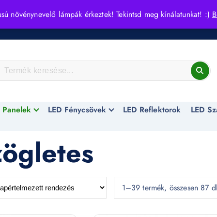
usú növénynevelő lámpák érkeztek! Tekintsd meg kínálatunkat! :)
B
 Panelek
LED Fénycsövek
LED Reflektorok
LED Sz
zögletes
1–39 termék, összesen 87 d