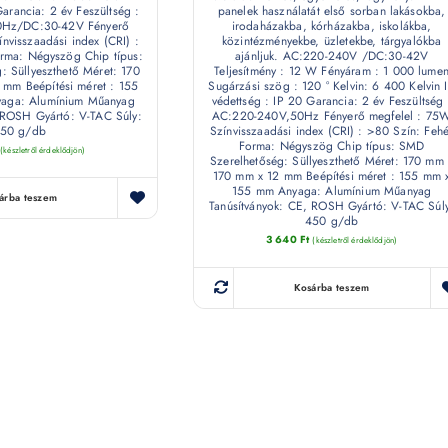
Garancia: 2 év Feszültség :
panelek használatát első sorban lakásokba,
Hz/DC:30-42V Fényerő
irodaházakba, kórházakba, iskolákba,
nvisszaadási index (CRI) :
közintézményekbe, üzletekbe, tárgyalókba
rma: Négyszög Chip típus:
ajánljuk. AC:220-240V /DC:30-42V
 Süllyeszthető Méret: 170
Teljesítmény : 12 W Fényáram : 1 000 lume
mm Beépítési méret : 155
Sugárzási szög : 120 ° Kelvin: 6 400 Kelvin 
aga: Alumínium Műanyag
védettség : IP 20 Garancia: 2 év Feszültség 
 ROSH Gyártó: V-TAC Súly:
AC:220-240V,50Hz Fényerő megfelel : 75
50 g/db
Színvisszaadási index (CRI) : >80 Szín: Fehé
Forma: Négyszög Chip típus: SMD
(készletről érdeklődjön)
Szerelhetőség: Süllyeszthető Méret: 170 mm 
170 mm x 12 mm Beépítési méret : 155 mm 
155 mm Anyaga: Alumínium Műanyag
árba teszem
Tanúsítványok: CE, ROSH Gyártó: V-TAC Súl
450 g/db
3 640
Ft
(készletről érdeklődjön)
Kosárba teszem