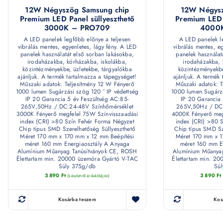
12W Négyszög Samsung chip
12W Négysz
Premium LED Panel süllyeszthető
Premium LED 
3000K – PRO709
4000
A LED panelek legfőbb előnye a teljesen
A LED panelek l
vibrálás mentes, egyenletes, lágy fény. A LED
vibrálás mentes, e
panelek használatát első sorban lakásokba,
panelek használat
irodaházakba, kórházakba, iskolákba,
irodaházakba, 
közintézményekbe, üzletekbe, tárgyalókba
közintézményekbe
ajánljuk. A termék tartalmazza a tápegységet!
ajánljuk. A termék
Műszaki adatok: Teljesítmény 12 W Fényerő
Műszaki adatok: T
1000 lumen Sugárzási szög 120 ° IP védettség
1000 lumen Sugárzá
IP 20 Garancia 5 év Feszültség AC:85-
IP 20 Garancia 
265V,50Hz / DC:24-48V Színhőmérséklet
265V,50Hz / DC:
3000K Fényerő megfelel 75W Színvisszaadási
4000K Fényerő meg
index (CRI) >80 Szín Fehér Forma Négyzet
index (CRI) >80 
Chip típus SMD Szerelhetőség Süllyeszthető
Chip típus SMD Sz
Méret 170 mm x 170 mm x 12 mm Beépítési
Méret 170 mm x 1
méret 160 mm Energiaosztály A Anyaga
méret 160 mm E
Alumínium Műanyag Tanúsítványok CE, ROSH
Alumínium Műanya
Élettartam min. 20000 üzemóra Gyártó V-TAC
Élettartam min. 2
Súly 375g/db
Sú
3 890
Ft
3 890
Ft
(készletről érdeklődjön)
Kosárba teszem
Kos