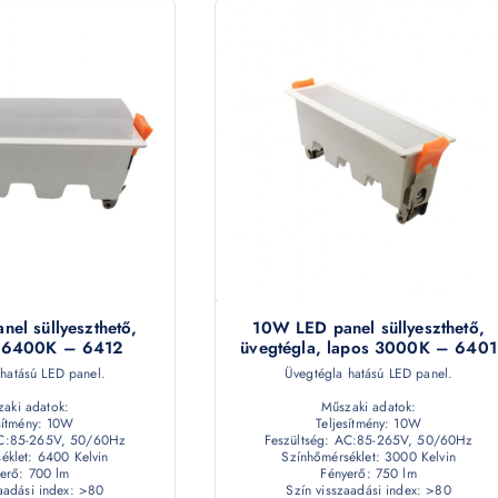
el süllyeszthető,
10W LED panel süllyeszthető,
a 6400K – 6412
üvegtégla, lapos 3000K – 6401
hatású LED panel.
Üvegtégla hatású LED panel.
aki adatok:
Műszaki adatok:
sítmény: 10W
Teljesítmény: 10W
AC:85-265V, 50/60Hz
Feszültség: AC:85-265V, 50/60Hz
éklet: 6400 Kelvin
Színhőmérséklet: 3000 Kelvin
erő: 700 lm
Fényerő: 750 lm
zaadási index: >80
Szín visszaadási index: >80