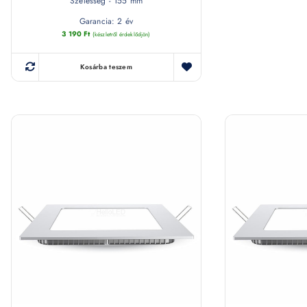
Szélesség - 155 mm
Garancia: 2 év
3 190
Ft
(készletről érdeklődjön)
Kosárba teszem