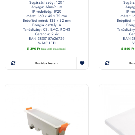
Sugárzási szög: 120 °
Sugárzá
Anyaga: Alumínium
Anyag
IP védettség: IP20
IP vé
Méret: 160 x 45 x 72 mm
Méret: 1
Beépítési méret: 138 x 32 mm
Beépítési 
Energia osztály: A
Energ
Tanúsítvány: CE, EMC, ROHS
Tanúsítvá
Garancia: 2 év
Gar
EAN:3800157626729
EAN:3
V-TAC LED
V
5 390
Ft
5 840
Ft
(készletről érdeklődjön)
Kosárba teszem
Kos