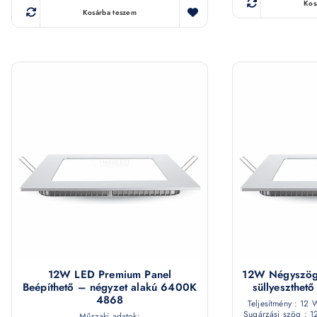
Kos
Kosárba teszem
12W LED Premium Panel
12W Négyszög
Beépíthető – négyzet alakú 6400K
süllyeszthe
4868
Teljesítmény : 12
Sugárzási szög : 12
Műszaki adatok: