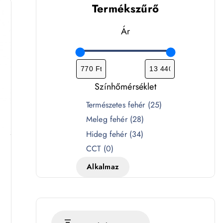
Termékszűrő
Ár
Színhőmérséklet
S
Természetes fehér
(
25
)
z
Meleg fehér
(
28
)
í
Hideg fehér
(
34
)
n
CCT
(
0
)
h
Alkalmaz
ő
m
é
r