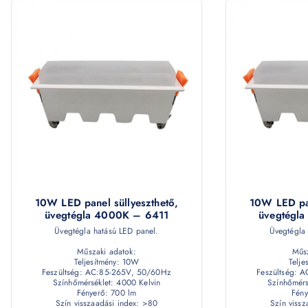
10W LED panel süllyeszthető,
10W LED pan
üvegtégla 4000K – 6411
üvegtégl
Üvegtégla hatású LED panel.
Üvegtégla 
Műszaki adatok:
Műsz
Teljesítmény: 10W
Telje
Feszültség: AC:85-265V, 50/60Hz
Feszültség: 
Színhőmérséklet: 4000 Kelvin
Színhőmérs
Fényerő: 700 lm
Fény
Szín visszaadási index: >80
Szín viss