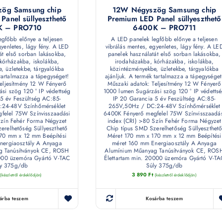
ög Samsung chip
12W Négyszög Samsung chip
Panel süllyeszthető
Premium LED Panel süllyeszthető
K – PRO710
6400K – PRO711
egfőbb előnye a teljesen
A LED panelek legfőbb előnye a teljesen
gyenletes, lágy fény. A LED
vibrálás mentes, egyenletes, lágy fény. A LE
át első sorban lakásokba,
panelek használatát első sorban lakásokba,
kórházakba, iskolákba,
irodaházakba, kórházakba, iskolákba,
, üzletekbe, tárgyalókba
közintézményekbe, üzletekbe, tárgyalókba
 tartalmazza a tápegységet!
ajánljuk. A termék tartalmazza a tápegységet
eljesítmény 12 W Fényerő
Műszaki adatok: Teljesítmény 12 W Fényerő
si szög 120 ° IP védettség
1000 lumen Sugárzási szög 120 ° IP védetts
5 év Feszültség AC:85-
IP 20 Garancia 5 év Feszültség AC:85-
24-48V Színhőmérséklet
265V,50Hz / DC:24-48V Színhőmérséklet
felel 75W Színvisszaadási
6400K Fényerő megfelel 75W Színvisszaadá
Szín Fehér Forma Négyzet
index (CRI) >80 Szín Fehér Forma Négyzet
erelhetőség Süllyeszthető
Chip típus SMD Szerelhetőség Süllyeszthet
70 mm x 12 mm Beépítési
Méret 170 mm x 170 mm x 12 mm Beépítési
nergiaosztály A Anyaga
méret 160 mm Energiaosztály A Anyaga
g Tanúsítványok CE, ROSH
Alumínium Műanyag Tanúsítványok CE, ROS
0000 üzemóra Gyártó V-TAC
Élettartam min. 20000 üzemóra Gyártó V-TA
ly 375g/db
Súly 375g/db
3 890
Ft
(készletről érdeklődjön)
(készletről érdeklődjön)
árba teszem
Kosárba teszem