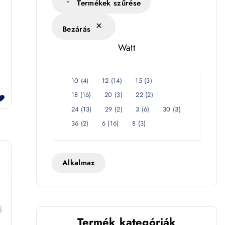
s
Termékek szűrése
é
Bezárás
k
l
Watt
e
t
W
10
(
4
)
12
(
14
)
15
(
3
)
a
18
(
16
)
20
(
3
)
22
(
2
)
t
24
(
13
)
29
(
2
)
3
(
6
)
30
(
3
)
t
36
(
2
)
6
(
16
)
8
(
3
)
Alkalmaz
Termék kategóriák