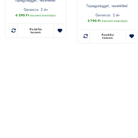
Tápegységgel, vezetékkel.
Tápegységgel, vezetékkel.
Garancia: 2 év
Garancia: 2 év
6 290
Ft
(készletről érdeklődjön)
3 790
Ft
(készletről érdeklődjön)
Kosárba
teszem
Kosárba
teszem