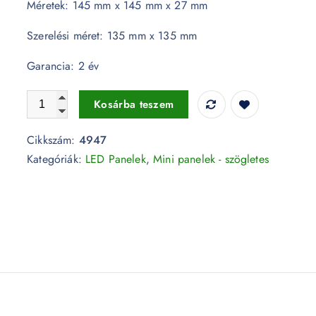
Méretek: 145 mm x 145 mm x 27 mm
Szerelési méret: 135 mm x 135 mm
Garancia: 2 év
15W LED Beépíthető slim panel- négyzet alakú 4000K - 49
Kosárba teszem
Cikkszám:
4947
Kategóriák:
LED Panelek
,
Mini panelek - szögletes