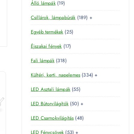
m
1
Álló lámpák
19
t
m
é
9
e
é
k
1
Csillárok, lámpabúrák
189
+
t
r
k
8
e
m
2
Egyéb termékek
25
9
r
é
5
t
m
k
1
Éjszakai fények
17
t
e
é
7
e
r
k
3
Fali lámpák
318
t
r
m
1
e
m
é
3
Kültéri, kerti, napelemes
334
+
8
r
é
k
3
t
m
k
5
LED Asztali lámpák
55
4
e
é
5
t
r
k
5
LED Bútorvilágítók
50
+
t
e
m
0
e
r
é
4
LED Csarnokvilágítás
48
t
r
m
k
8
e
m
é
5
LED Fénycsövek
53
+
t