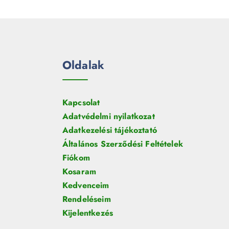
e
m
k
r
é
m
k
é
k
Oldalak
Kapcsolat
Adatvédelmi nyilatkozat
Adatkezelési tájékoztató
Általános Szerződési Feltételek
Fiókom
Kosaram
Kedvenceim
Rendeléseim
Kijelentkezés