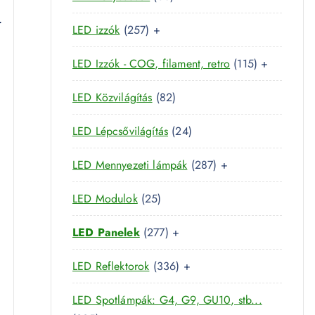
r
é
k
3
e
m
r
k
2
LED izzók
257
+
t
r
é
5
e
m
k
1
LED Izzók - COG, filament, retro
115
+
7
r
é
1
t
m
k
8
LED Közvilágítás
82
5
e
é
2
t
r
k
2
LED Lépcsővilágítás
24
t
e
m
4
e
r
é
2
LED Mennyezeti lámpák
287
+
t
r
m
k
8
e
m
é
2
LED Modulok
25
7
r
é
k
5
t
m
k
2
LED Panelek
277
+
t
e
é
7
e
r
k
3
LED Reflektorok
336
+
7
r
m
3
t
m
é
LED Spotlámpák: G4, G9, GU10, stb...
6
e
é