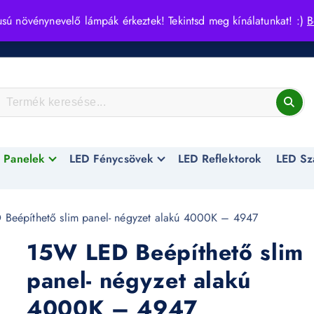
usú növénynevelő lámpák érkeztek! Tekintsd meg kínálatunkat! :)
B
 Panelek
LED Fénycsövek
LED Reflektorok
LED Sz
Beépíthető slim panel- négyzet alakú 4000K – 4947
15W LED Beépíthető slim
panel- négyzet alakú
4000K – 4947