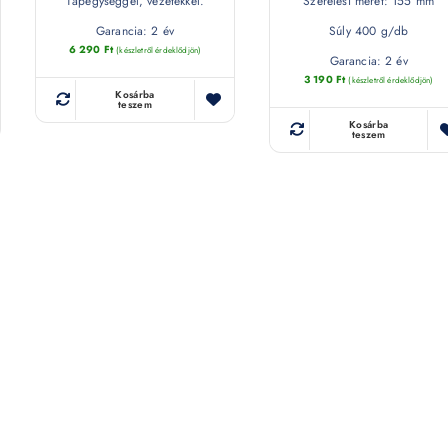
Tápegységgel, vezetékkel.
Szerelési méret: 155 mm
Garancia: 2 év
Súly 400 g/db
6 290
Ft
(készletről érdeklődjön)
Garancia: 2 év
3 190
Ft
(készletről érdeklődjön)
Kosárba
teszem
Kosárba
teszem