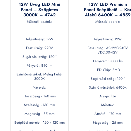
12W Üveg LED Mini
12W LED Premium
Panel – Szögletes
Panel Beépíthető – Kö
3000K – 4742
Alakú 6400K – 4859
Műszaki adatok:
Műszaki adatok:
Teljesítmény: 12W
Teljesítmény: 12W
Feszültség: 220V
Feszültség: AC:220-240V
/DC:30-42V
Sugárzási szög: 120 °
Fényáram: 1000 lm
Fényerő: 840 lm
LED Chip: SMD
Színhőmérséklet: Meleg Fehér
3000K
Sugárzási szög: 120 °
Méretek:
Színhőmérséklet: 6400K
Hosszúság - 160 mm
Alakja: kör
Szélesség - 160 mm
Méretek:
Magasság - 35 mm
Átmérő - 170 mm
Beépítési méretei: 120 x 120 mm
Magasság - 25 mm