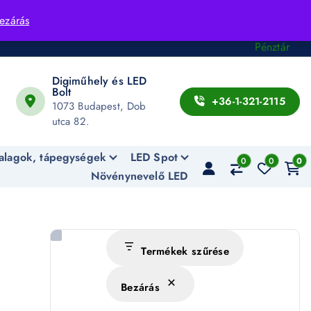
Fiók
ezárás
Kosár
Pénztár
Digiműhely és LED
Bolt
+36-1-321-2115
1073 Budapest, Dob
utca 82.
alagok, tápegységek
LED Spot
0
0
0
Növénynevelő LED
Termékek szűrése
Bezárás