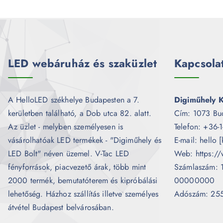
LED webáruház és szaküzlet
Kapcsola
A HelloLED székhelye Budapesten a 7.
Digiműhely K
kerületben található, a Dob utca 82. alatt.
Cím: 1073 Bu
Az üzlet - melyben személyesen is
Telefon: +36-
vásárolhatóak LED termékek - "Digiműhely és
E-mail: hello 
LED Bolt" néven üzemel. V-Tac LED
Web: https://
fényforrások, piacvezető árak, több mint
Számlaszám:
2000 termék, bemutatóterem és kipróbálási
00000000
lehetőség. Házhoz szállítás illetve személyes
Adószám: 25
átvétel Budapest belvárosában.