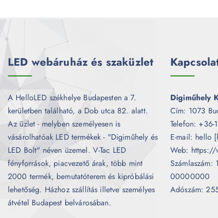
LED webáruház és szaküzlet
Kapcsola
A HelloLED székhelye Budapesten a 7.
Digiműhely K
kerületben található, a Dob utca 82. alatt.
Cím: 1073 Bu
Az üzlet - melyben személyesen is
Telefon: +36-
vásárolhatóak LED termékek - "Digiműhely és
E-mail: hello 
LED Bolt" néven üzemel. V-Tac LED
Web: https://
fényforrások, piacvezető árak, több mint
Számlaszám:
2000 termék, bemutatóterem és kipróbálási
00000000
lehetőség. Házhoz szállítás illetve személyes
Adószám: 25
átvétel Budapest belvárosában.