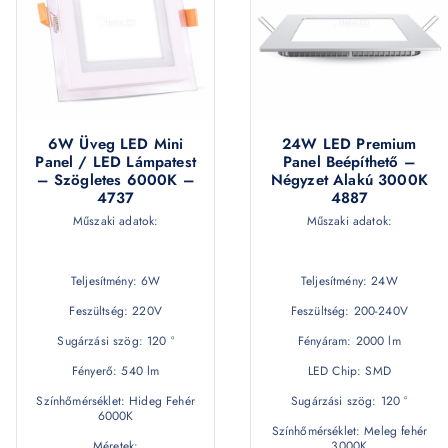
6W Üveg LED Mini
24W LED Premium
Panel / LED Lámpatest
Panel Beépíthető –
– Szögletes 6000K –
Négyzet Alakú 3000K
4737
4887
Műszaki adatok:
Műszaki adatok:
Teljesítmény: 6W
Teljesítmény: 24W
Feszültség: 220V
Feszültség: 200-240V
Sugárzási szög: 120 °
Fényáram: 2000 lm
Fényerő: 540 lm
LED Chip: SMD
Színhőmérséklet: Hideg Fehér
Sugárzási szög: 120 °
6000K
Színhőmérséklet: Meleg fehér
Méretek:
3000K