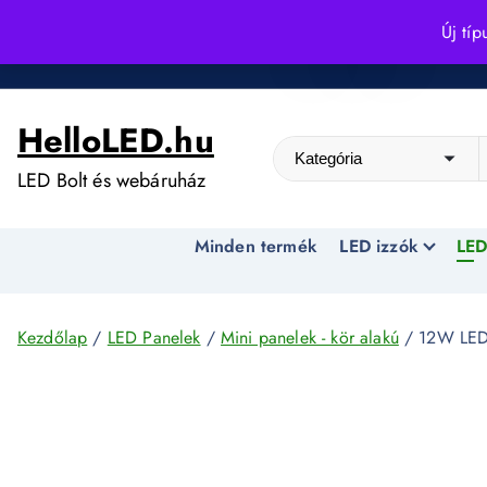
S
Új típ
k
Kedvező árak egész évben!
i
p
HelloLED.hu
t
o
LED Bolt és webáruház
c
o
Minden termék
LED izzók
LED
n
t
e
n
Kezdőlap
/
LED Panelek
/
Mini panelek - kör alakú
/ 12W LED 
t