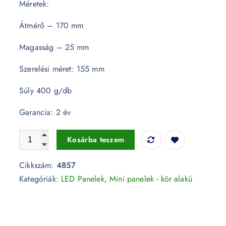
Méretek:
Átmérő – 170 mm
Magasság – 25 mm
Szerelési méret: 155 mm
Súly 400 g/db
Garancia: 2 év
12W LED Premium Panel Beépíthető - kör alakú 3000K - 4
Kosárba teszem
Cikkszám:
4857
Kategóriák:
LED Panelek
,
Mini panelek - kör alakú