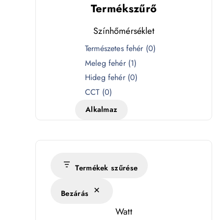
Termékszűrő
Színhőmérséklet
S
Természetes fehér
(
0
)
z
Meleg fehér
(
1
)
í
Hideg fehér
(
0
)
n
CCT
(
0
)
h
Alkalmaz
ő
m
é
r
s
Termékek szűrése
é
Bezárás
k
l
Watt