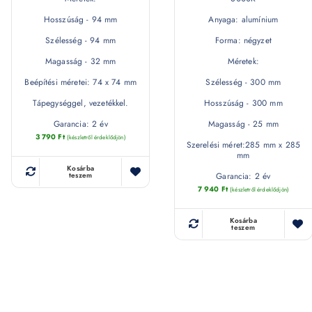
Hosszúság - 94 mm
Anyaga: alumínium
Szélesség - 94 mm
Forma: négyzet
Magasság - 32 mm
Méretek:
Beépítési méretei: 74 x 74 mm
Szélesség - 300 mm
Tápegységgel, vezetékkel.
Hosszúság - 300 mm
Garancia: 2 év
Magasság - 25 mm
3 790
Ft
(készletről érdeklődjön)
Szerelési méret:285 mm x 285
mm
Kosárba
Garancia: 2 év
teszem
7 940
Ft
(készletről érdeklődjön)
Kosárba
teszem