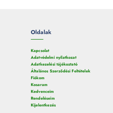
e
m
k
r
é
m
k
é
k
Oldalak
Kapcsolat
Adatvédelmi nyilatkozat
Adatkezelési tájékoztató
Általános Szerződési Feltételek
Fiókom
Kosaram
Kedvenceim
Rendeléseim
Kijelentkezés