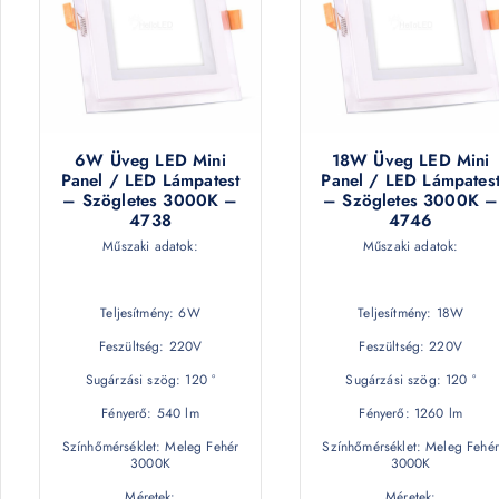
6W Üveg LED Mini
18W Üveg LED Mini
Panel / LED Lámpatest
Panel / LED Lámpates
– Szögletes 3000K –
– Szögletes 3000K –
4738
4746
Műszaki adatok:
Műszaki adatok:
Teljesítmény: 6W
Teljesítmény: 18W
Feszültség: 220V
Feszültség: 220V
Sugárzási szög: 120 °
Sugárzási szög: 120 °
Fényerő: 540 lm
Fényerő: 1260 lm
Színhőmérséklet: Meleg Fehér
Színhőmérséklet: Meleg Fehér
3000K
3000K
Méretek:
Méretek: