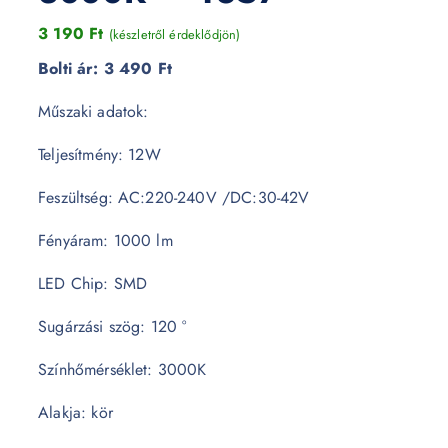
3 190
Ft
(készletről érdeklődjön)
Bolti ár:
3 490 Ft
Műszaki adatok:
Teljesítmény: 12W
Feszültség: AC:220-240V /DC:30-42V
Fényáram: 1000 lm
LED Chip: SMD
Sugárzási szög: 120 °
Színhőmérséklet: 3000K
Alakja: kör