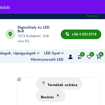
Fiók
ezárás
Kosár
Pénztár
Digiműhely és LED
Bolt
+36-1-321-2115
1073 Budapest, Dob
utca 82.
alagok, tápegységek
LED Spot
0
0
0
Növénynevelő LED
Termékek szűrése
Bezárás