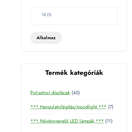
e
t
W
12
(
1
)
a
t
t
Alkalmaz
Termék kategóriák
857 mennyiség
4
Polisztirol díszlécek
45
5
7
*** Hangulatvilágítás/moodlight ***
7
t
t
e
1
*** Növénynevelő LED lámpák ***
11
e
r
1
r