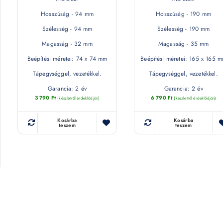
Hosszúság - 94 mm
Hosszúság - 190 mm
Szélesség - 94 mm
Szélesség - 190 mm
Magasság - 32 mm
Magasság - 35 mm
Beépítési méretei: 74 x 74 mm
Beépítési méretei: 165 x 165 
Tápegységgel, vezetékkel.
Tápegységgel, vezetékkel.
Garancia: 2 év
Garancia: 2 év
3 790
Ft
6 790
Ft
(készletről érdeklődjön)
(készletről érdeklődjön)
Kosárba
Kosárba
teszem
teszem