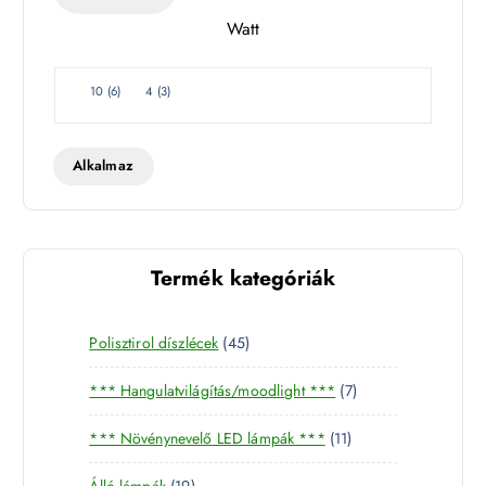
l
Watt
e
t
W
10
(
6
)
4
(
3
)
a
t
t
Alkalmaz
Termék kategóriák
4
Polisztirol díszlécek
45
5
7
*** Hangulatvilágítás/moodlight ***
7
t
t
e
1
*** Növénynevelő LED lámpák ***
11
e
r
1
r
m
1
Álló lámpák
19