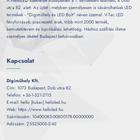
A HelloLED székhelye Budapesten a 7. kerületben található, a Dob
utca 82. alatt. Az üzlet - melyben személyesen is vásárolhatóak LED
termékek - "Digiműhely és LED Bolt" néven üzemel. V-Tac LED
fényforrások, piacvezető árak, több mint 2000 termék,
bemutatóterem és kipróbálási lehetőség. Házhoz szállítás illetve
személyes átvétel Budapest belvárosában.
Kapcsolat
Digiműhely Kft.
Cím: 1073 Budapest, Dob utca 82.
Telefon: +36-1-321-2115
E-mail: hello [kukac] helloled.hu
Web: https://www.helloled.hu
Számlaszám: 10400085-00800178-00000000
Adószám: 25525005-2-42