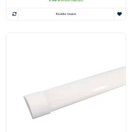
2 790
Ft
(készletről érdeklődjön)
Kosárba teszem