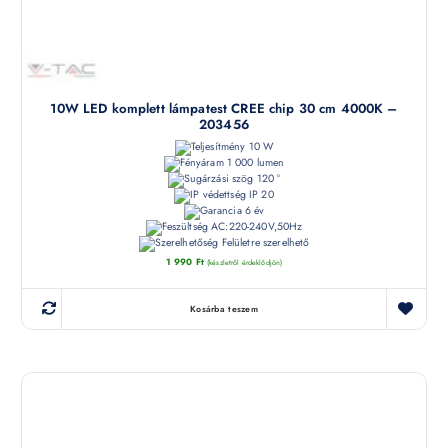
10W LED komplett lámpatest CREE chip 30 cm 4000K –
203456
10 W
1 000 lumen
120 °
IP 20
6 év
AC:220-240V,50Hz
Felületre szerelhető
1 990
Ft
(készletről érdeklődjön)
Kosárba teszem