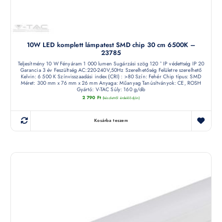
10W LED komplett lámpatest SMD chip 30 cm 6500K –
23785
Teljesítmény 10 W Fényáram 1 000 lumen Sugárzási szög 120 ° IP védettség IP 20
Garancia 3 év Feszültség AC:220-240V,50Hz Szerelhetőség Felületre szerelhető
Kelvin: 6 500 K Színvisszaadási index (CRI) : >80 Szín: Fehér Chip típus: SMD
Méret: 300 mm x 76 mm x 26 mm Anyaga: Műanyag Tanúsítványok: CE, ROSH
Gyártó: V-TAC Súly: 160 g/db
2 790
Ft
(készletről érdeklődjön)
Kosárba teszem