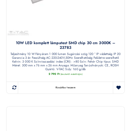
10W LED komplett lámpatest SMD chip 30 cm 3000K –
23783
Teljesítmény 10 W Fényáram 1 000 lumen Sugárzási szög 120 ° IP védettség IP 20
Garancia 3 év Feszültség AC:220-240V,50Hz Szerelhetőség Felületre szerelhető
Kelvin: 3 000 K Színvisszaadási index (CRI) : >80 Szín: Fehér Chip típus: SMD
Méret: 300 mm x 76 mm x 26 mm Anyaga: Műanyag Tanúsítványok: CE, ROSH
Gyártó: V-TAC Súly: 160 g/db
2 790
Ft
(készletről érdeklődjön)
Kosárba teszem