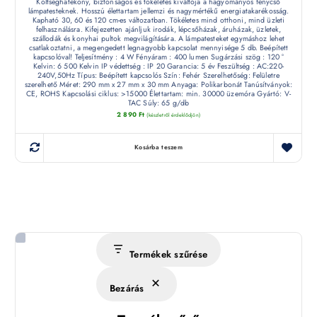
Költséghatékony, biztonságos és tökéletes kiváltója a hagyományos fénycső
lámpatesteknek. Hosszú élettartam jellemzi és nagymértékű energiatakarékosság.
Kapható 30, 60 és 120 cm-es változatban. Tökéletes mind otthoni, mind üzleti
felhasználásra. Kifejezetten ajánljuk irodák, lépcsőházak, áruházak, üzletek,
szállodák és konyhai pultok megvilágítására. A lámpatesteket egymáshoz lehet
csatlakoztatni, a megengedett legnagyobb kapcsolat mennyisége 5 db. Beépített
kapcsolóval! Teljesítmény : 4 W Fényáram : 400 lumen Sugárzási szög : 120 °
Kelvin: 6 500 Kelvin IP védettség : IP 20 Garancia: 5 év Feszültség : AC:220-
240V,50Hz Típus: Beépített kapcsolós Szín: Fehér Szerelhetőség: Felületre
szerelhető Méret: 290 mm x 27 mm x 30 mm Anyaga: Polikarbonát Tanúsítványok:
CE, ROHS Kapcsolási ciklus: >15000 Élettartam: min. 30000 üzemóra Gyártó: V-
TAC Súly: 65 g/db
2 890
Ft
(készletről érdeklődjön)
Kosárba teszem
Termékek szűrése
Bezárás