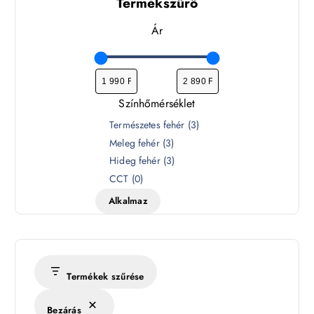
Termékszűrő
Ár
Színhőmérséklet
S
Természetes fehér
(
3
)
z
Meleg fehér
(
3
)
í
Hideg fehér
(
3
)
n
CCT
(
0
)
h
Alkalmaz
ő
m
é
r
s
Termékek szűrése
é
k
Bezárás