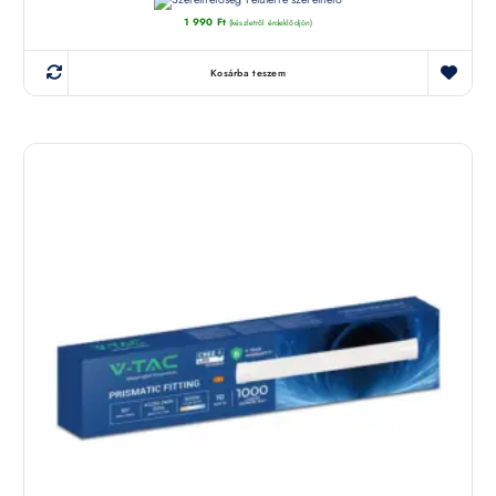
1 990
Ft
(készletről érdeklődjön)
Kosárba teszem