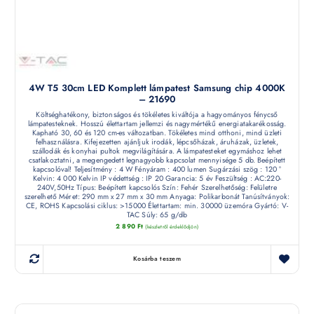
4W T5 30cm LED Komplett lámpatest Samsung chip 4000K
– 21690
Költséghatékony, biztonságos és tökéletes kiváltója a hagyományos fénycső
lámpatesteknek. Hosszú élettartam jellemzi és nagymértékű energiatakarékosság.
Kapható 30, 60 és 120 cm-es változatban. Tökéletes mind otthoni, mind üzleti
felhasználásra. Kifejezetten ajánljuk irodák, lépcsőházak, áruházak, üzletek,
szállodák és konyhai pultok megvilágítására. A lámpatesteket egymáshoz lehet
csatlakoztatni, a megengedett legnagyobb kapcsolat mennyisége 5 db. Beépített
kapcsolóval! Teljesítmény : 4 W Fényáram : 400 lumen Sugárzási szög : 120 °
Kelvin: 4 000 Kelvin IP védettség : IP 20 Garancia: 5 év Feszültség : AC:220-
240V,50Hz Típus: Beépített kapcsolós Szín: Fehér Szerelhetőség: Felületre
szerelhető Méret: 290 mm x 27 mm x 30 mm Anyaga: Polikarbonát Tanúsítványok:
CE, ROHS Kapcsolási ciklus: >15000 Élettartam: min. 30000 üzemóra Gyártó: V-
TAC Súly: 65 g/db
2 890
Ft
(készletről érdeklődjön)
Kosárba teszem