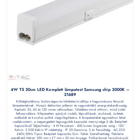
4W T5 30cm LED Komplett lámpatest Samsung chip 3000K –
21689
Költséghatékony, biztonságos és tökéletes kiváltója a hagyományos fénycső
lámpatesteknek. Hosszú élettartam jellemzi és nagymértékű energiatakarékosság.
Kapható 30, 60 és 120 cm-es változatban. Tökéletes mind otthoni, mind üzleti
felhasználásra. Kifejezetten ajánljuk irodák, lépcsőházak, áruházak, üzletek,
szállodák és konyhai pultok megvilágítására. A lámpatesteket egymáshoz lehet
csatlakoztatni, a megengedett legnagyobb kapcsolat mennyisége 5 db. Beépített
kapcsolóval! Teljesítmény : 4 W Fényáram : 400 lumen Sugárzási szög : 120 °
Kelvin: 3 000 Kelvin IP védettség : IP 20 Garancia: 5 év Feszültség : AC:220-
240V,50Hz Típus: Beépített kapcsolós Szín: Fehér Szerelhetőség: Felületre
szerelhető Méret: 290 mm x 27 mm x 30 mm Anyaga: Polikarbonát Tanúsítványok: