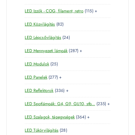
5
e
m
k
1
LED Izzók - COG, filament, retro
115
+
7
r
é
1
t
m
k
8
LED Közvilágítás
82
5
e
é
2
t
r
k
2
LED Lépcsővilágítás
24
t
e
m
4
e
r
é
2
LED Mennyezeti lámpák
287
+
t
r
m
k
8
e
m
é
2
LED Modulok
25
7
r
é
k
5
t
m
k
2
LED Panelek
277
+
t
e
é
7
e
r
k
3
LED Reflektorok
336
+
7
r
m
3
t
m
é
2
LED Spotlámpák: G4, G9, GU10, stb...
235
+
6
e
é
k
3
t
r
k
3
LED Szalagok, tápegységek
364
+
5
e
m
6
t
r
é
2
LED Tükörvilágítás
28
4
e
m
k