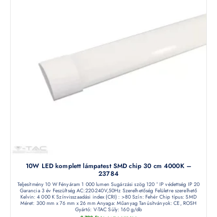
10W LED komplett lámpatest SMD chip 30 cm 4000K –
23784
Teljesítmény 10 W Fényáram 1 000 lumen Sugárzási szög 120 ° IP védettség IP 20
Garancia 3 év Feszültség AC:220-240V,50Hz Szerelhetőség Felületre szerelhető
Kelvin: 4 000 K Színvisszaadási index (CRI) : >80 Szín: Fehér Chip típus: SMD
Méret: 300 mm x 76 mm x 26 mm Anyaga: Műanyag Tanúsítványok: CE, ROSH
Gyártó: V-TAC Súly: 160 g/db