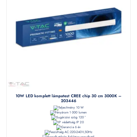
10W LED komplett lámpatest CREE chip 30 cm 3000K –
203446
10 W
1 000 lumen
120 °
IP 20
6 év
AC:220-240V,50Hz
Felületre szerelhető