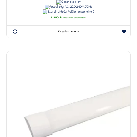
6 év
AC:220-240V,50Hz
Felületre szerelhető
1 990
Ft
(készletről érdeklődjön)
Kosárba teszem