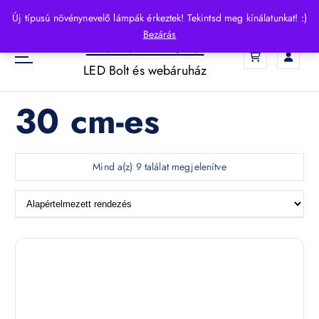
S
Új típusú növénynevelő lámpák érkeztek! Tekintsd meg kínálatunkat! :)
k
Bezárás
HelloLED.hu
i
0
p
LED Bolt és webáruház
t
o
30 cm-es
c
o
n
t
Mind a(z) 9 találat megjelenítve
e
n
t