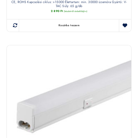
CE, ROHS Kapcsolási ciklus: >15000 Élettartam: min. 30000 üzemóra Gyártó: V-
TAC Súly: 65 g/db
2 890
Ft
(készletről érdeklődjön)
Kosárba teszem