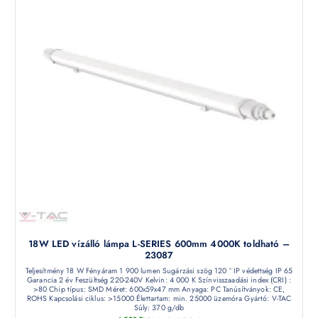
18W LED vízálló lámpa L-SERIES 600mm 4000K toldható –
23087
Teljesítmény 18 W Fényáram 1 900 lumen Sugárzási szög 120 ° IP védettség IP 65
Garancia 2 év Feszültség 220-240V Kelvin: 4 000 K Színvisszaadási index (CRI) :
>80 Chip típus: SMD Méret: 600x59x47 mm Anyaga: PC Tanúsítványok: CE,
ROHS Kapcsolási ciklus: >15000 Élettartam: min. 25000 üzemóra Gyártó: V-TAC
Súly: 370 g/db