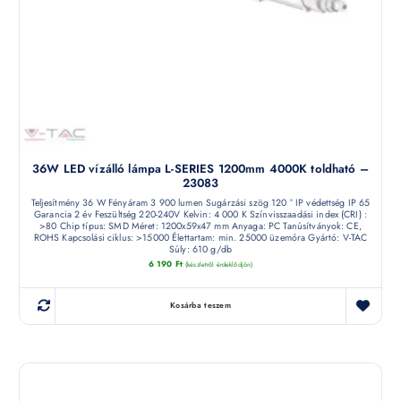
36W LED vízálló lámpa L-SERIES 1200mm 4000K toldható –
23083
Teljesítmény 36 W Fényáram 3 900 lumen Sugárzási szög 120 ° IP védettség IP 65
Garancia 2 év Feszültség 220-240V Kelvin: 4 000 K Színvisszaadási index (CRI) :
>80 Chip típus: SMD Méret: 1200x59x47 mm Anyaga: PC Tanúsítványok: CE,
ROHS Kapcsolási ciklus: >15000 Élettartam: min. 25000 üzemóra Gyártó: V-TAC
Súly: 610 g/db
6 190
Ft
(készletről érdeklődjön)
Kosárba teszem