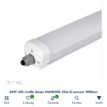
36W LED vízálló lámpa SAMSUNG Chip G-sorozat 1200mm
4000K – 2162851
0
0
Teljesítmény 36 W Fényáram 4 320 lumen Sugárzási szög 120 ° IP védettség IP 65
Bolt
Kívánság
Összevet
Keresés
Szűrő
Garancia 3 év Feszültség AC:220-240V Kelvin: 4 000 K Működési hőmérséklet: