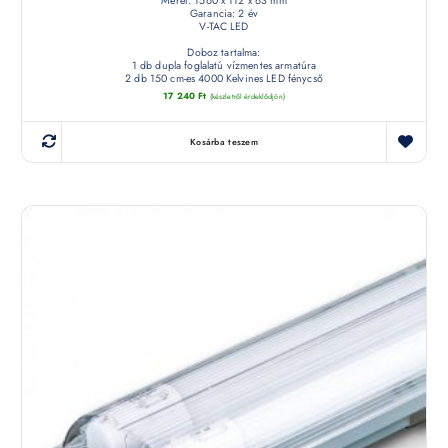
Méret: 1560 x 112 x 63 mm
Garancia: 2 év
V-TAC LED
Doboz tartalma:
1 db dupla foglalatú vízmentes armatúra
2 db 150 cm-es 4000 Kelvines LED fénycső
17 240
Ft
(készletről érdeklődjön)
Kosárba teszem