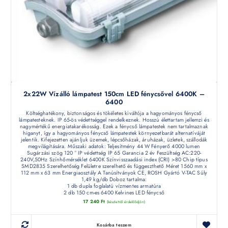
2x22W Vízálló lámpatest 150cm LED fénycsővel 6400K –
6400
Költséghatékony, biztonságos és tökéletes kiváltója a hagyományos fénycső
lámpatesteknek. IP 65-ös védettséggel rendelkeznek. Hosszú élettartam jellemzi és
nagymértékű energiatakarékosság. Ezek a fénycső lámpatestek nem tartalmaznak
higanyt, így a hagyományos fénycső lámpatestek környezetbarát alternatíváját
jelentik. Kifejezetten ajánljuk üzemek, lépcsőházak, áruházak, üzletek, szállodák
megvilágítására. Műszaki adatok: Teljesítmény 44 W Fényerő 4000 lumen
Sugárzási szög 120 ° IP védettség IP 65 Garancia 2 év Feszültség AC:220-
240V,50Hz Színhőmérséklet 6400K Színvisszaadási index (CRI) >80 Chip típus
SMD2835 Szerelhetőség Felületre szerelhető és függeszthető Méret 1560 mm x
112 mm x 63 mm Energiaosztály A Tanúsítványok CE, ROSH Gyártó V-TAC Súly
1,49 kg/db Doboz tartalma:
1 db dupla foglalatú vízmentes armatúra
2 db 150 cm-es 6400 Kelvines LED fénycső
17 240
Ft
(készletről érdeklődjön)
Kosárba teszem