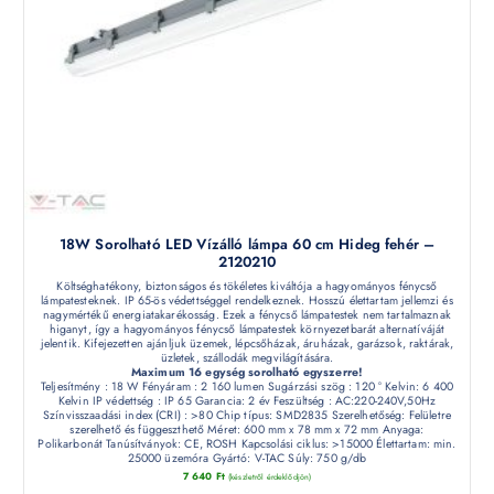
18W Sorolható LED Vízálló lámpa 60 cm Hideg fehér –
2120210
Költséghatékony, biztonságos és tökéletes kiváltója a hagyományos fénycső
lámpatesteknek. IP 65-ös védettséggel rendelkeznek. Hosszú élettartam jellemzi és
nagymértékű energiatakarékosság. Ezek a fénycső lámpatestek nem tartalmaznak
higanyt, így a hagyományos fénycső lámpatestek környezetbarát alternatíváját
jelentik. Kifejezetten ajánljuk üzemek, lépcsőházak, áruházak, garázsok, raktárak,
üzletek, szállodák megvilágítására.
Maximum 16 egység sorolható egyszerre!
Teljesítmény : 18 W Fényáram : 2 160 lumen Sugárzási szög : 120 ° Kelvin: 6 400
Kelvin IP védettség : IP 65 Garancia: 2 év Feszültség : AC:220-240V,50Hz
Színvisszaadási index (CRI) : >80 Chip típus: SMD2835 Szerelhetőség: Felületre
szerelhető és függeszthető Méret: 600 mm x 78 mm x 72 mm Anyaga:
Polikarbonát Tanúsítványok: CE, ROSH Kapcsolási ciklus: >15000 Élettartam: min.
25000 üzemóra Gyártó: V-TAC Súly: 750 g/db
7 640
Ft
(készletről érdeklődjön)