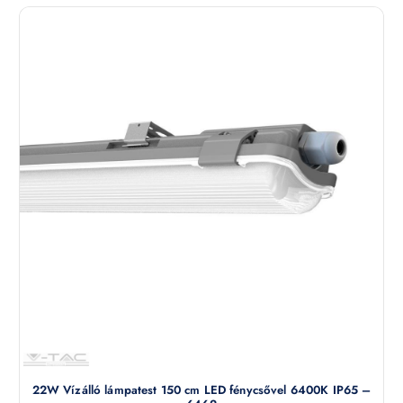
22W Vízálló lámpatest 150 cm LED fénycsővel 6400K IP65 –