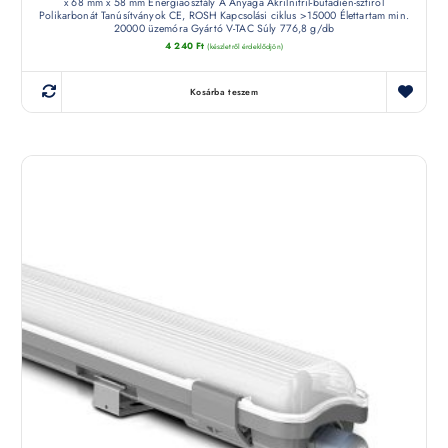
x 68 mm x 58 mm Energiaosztály A Anyaga Akrilnitril-butadién-sztirol
Polikarbonát Tanúsítványok CE, ROSH Kapcsolási ciklus >15000 Élettartam min.
20000 üzemóra Gyártó V-TAC Súly 776,8 g/db
4 240
Ft
(készletről érdeklődjön)
Kosárba teszem