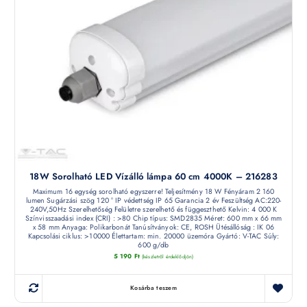
18W Sorolható LED Vízálló lámpa 60 cm 4000K – 216283
Maximum 16 egység sorolható egyszerre! Teljesítmény 18 W Fényáram 2 160
lumen Sugárzási szög 120 ° IP védettség IP 65 Garancia 2 év Feszültség AC:220-
240V,50Hz Szerelhetőség Felületre szerelhető és függeszthető Kelvin: 4 000 K
Színvisszaadási index (CRI) : >80 Chip típus: SMD2835 Méret: 600 mm x 66 mm
x 58 mm Anyaga: Polikarbonát Tanúsítványok: CE, ROSH Ütésállóság : IK 06
Kapcsolási ciklus: >10000 Élettartam: min. 20000 üzemóra Gyártó: V-TAC Súly:
600 g/db
5 190
Ft
(készletről érdeklődjön)
Kosárba teszem