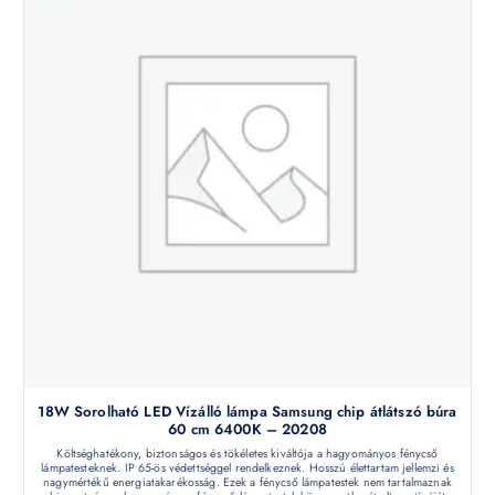
18W Sorolható LED Vízálló lámpa Samsung chip átlátszó búra
60 cm 6400K – 20208
Költséghatékony, biztonságos és tökéletes kiváltója a hagyományos fénycső
lámpatesteknek. IP 65-ös védettséggel rendelkeznek. Hosszú élettartam jellemzi és
nagymértékű energiatakarékosság. Ezek a fénycső lámpatestek nem tartalmaznak