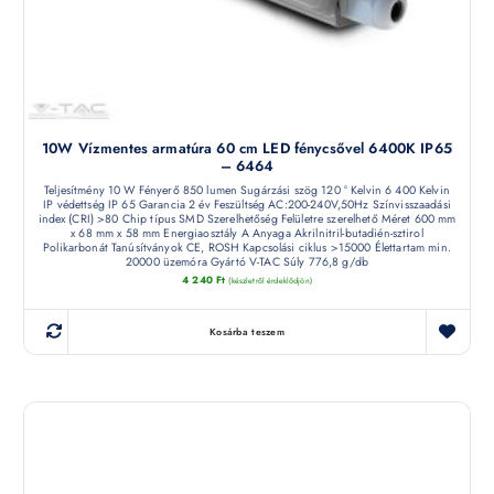
10W Vízmentes armatúra 60 cm LED fénycsővel 6400K IP65
– 6464
Teljesítmény 10 W Fényerő 850 lumen Sugárzási szög 120 ° Kelvin 6 400 Kelvin
IP védettség IP 65 Garancia 2 év Feszültség AC:200-240V,50Hz Színvisszaadási
index (CRI) >80 Chip típus SMD Szerelhetőség Felületre szerelhető Méret 600 mm
x 68 mm x 58 mm Energiaosztály A Anyaga Akrilnitril-butadién-sztirol
Polikarbonát Tanúsítványok CE, ROSH Kapcsolási ciklus >15000 Élettartam min.
20000 üzemóra Gyártó V-TAC Súly 776,8 g/db
4 240
Ft
(készletről érdeklődjön)
Kosárba teszem