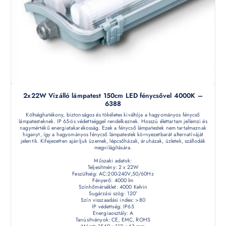
2x22W Vízálló lámpatest 150cm LED fénycsővel 4000K –
6388
Költséghatékony, biztonságos és tökéletes kiváltója a hagyományos fénycső
lámpatesteknek. IP 65-ös védettséggel rendelkeznek. Hosszú élettartam jellemzi és
nagymértékű energiatakarékosság. Ezek a fénycső lámpatestek nem tartalmaznak
higanyt, így a hagyományos fénycső lámpatestek környezetbarát alternatíváját
jelentik. Kifejezetten ajánljuk üzemek, lépcsőházak, áruházak, üzletek, szállodák
megvilágítására.
Műszaki adatok:
Teljesítmény: 2 x 22W
Feszültség: AC:200-240V,50/60Hz
Fényerő: 4000 lm
Színhőmérséklet: 4000 Kelvin
Sugárzási szög: 120°
Szín visszaadási index: >80
IP védettség: IP65
Energiaosztály: A
Tanúsítványok: CE, EMC, ROHS