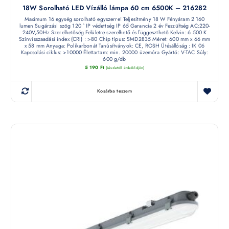
18W Sorolható LED Vízálló lámpa 60 cm 6500K – 216282
Maximum 16 egység sorolható egyszerre! Teljesítmény 18 W Fényáram 2 160
lumen Sugárzási szög 120 ° IP védettség IP 65 Garancia 2 év Feszültség AC:220-
240V,50Hz Szerelhetőség Felületre szerelhető és függeszthető Kelvin: 6 500 K
Színvisszaadási index (CRI) : >80 Chip típus: SMD2835 Méret: 600 mm x 66 mm
x 58 mm Anyaga: Polikarbonát Tanúsítványok: CE, ROSH Ütésállóság : IK 06
Kapcsolási ciklus: >10000 Élettartam: min. 20000 üzemóra Gyártó: V-TAC Súly:
600 g/db
5 190
Ft
(készletről érdeklődjön)
Kosárba teszem