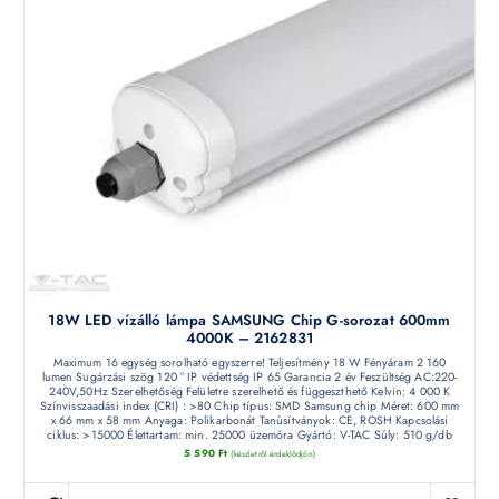
18W LED vízálló lámpa SAMSUNG Chip G-sorozat 600mm
4000K – 2162831
Maximum 16 egység sorolható egyszerre! Teljesítmény 18 W Fényáram 2 160
lumen Sugárzási szög 120 ° IP védettség IP 65 Garancia 2 év Feszültség AC:220-
240V,50Hz Szerelhetőség Felületre szerelhető és függeszthető Kelvin: 4 000 K
Színvisszaadási index (CRI) : >80 Chip típus: SMD Samsung chip Méret: 600 mm
x 66 mm x 58 mm Anyaga: Polikarbonát Tanúsítványok: CE, ROSH Kapcsolási
ciklus: >15000 Élettartam: min. 25000 üzemóra Gyártó: V-TAC Súly: 510 g/db
5 590
Ft
(készletről érdeklődjön)