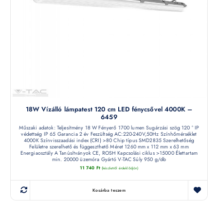
18W Vízálló lámpatest 120 cm LED fénycsővel 4000K –
6459
Műszaki adatok: Teljesítmény 18 W Fényerő 1700 lumen Sugárzási szög 120 ° IP
védettség IP 65 Garancia 2 év Feszültség AC:220-240V,50Hz Színhőmérséklet
4000K Színvisszaadási index (CRI) >80 Chip típus SMD2835 Szerelhetőség
Felületre szerelhető és függeszthető Méret 1260 mm x 112 mm x 63 mm
Energiaosztály A Tanúsítványok CE, ROSH Kapcsolási ciklus >15000 Élettartam
min. 20000 üzemóra Gyártó V-TAC Súly 950 g/db
11 740
Ft
(készletről érdeklődjön)
Kosárba teszem