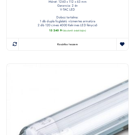
Méret: 1260 x 112 x 63 mm
Garancia: 2 év
V-TAC LED
Doboz tartalma:
1 db dupla foglalatú vízmentes armatúra
2 db 120 cm-es 4000 Kelvines LED fénycső
13 240
Ft
(készletről érdeklődjön)
Kosárba teszem