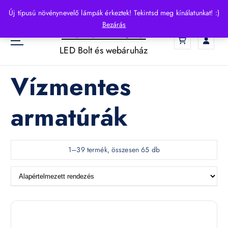
S
Új típusú növénynevelő lámpák érkeztek! Tekintsd meg kínálatunkat! :)
k
Bezárás
HelloLED.hu
i
0
p
LED Bolt és webáruház
t
o
Vízmentes
c
o
n
armatúrák
t
e
n
t
1–39 termék, összesen 65 db