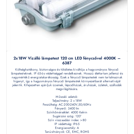
2x18W Vízálló lámpatest 120 cm LED fénycsővel 4000K –
6387
Költséghatékony, biztonságos és tökéletes kiváltója a hagyományos fénycső
lámpatesteknek. IP 65-ös védettséggel rendelkeznek. Hosszú élettartam jellemzi és
nagymértékű energiatakarékosság. Ezek a fénycső lámpatestek nem tartalmaznak
higanyt, így a hagyományos fénycső lámpatestek környezetbarát alternatíváját
jelentik. Kifejezetten ajánljuk üzemek, lépcsőházak, áruházak, üzletek, szállodák
megvilágítására.
Műszaki adatok:
Teljesítmény: 2 x 18W
Feszültség: AC:200-240V,50/60Hz
Fényerő: 3400 lm
Színhőmérséklet: 4000 Kelvin
Sugárzási szög: 120°
Szín visszaadási index: >80
IP védettség: IP65
Energiaosztály: A
Tanúsítványok: CE, EMC, ROHS