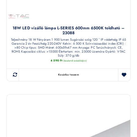
18W LED vízálló lámpa L-SERIES 600mm 6500K toldható –
23088
Teljesítmény 18 W Fényáram 1 900 lumen Sugárzási szög 120 ° IP védettség IP 65
Garancia 2 év Feszültség 220-240V Kelvin: 6 500 K Színvisszaadási index (CRI) :
>80 Chip típus: SMD Méret: 600x59x47 mm Anyaga: PC Tanúsítványok: CE,
ROHS Kapcsolási ciklus: >15000 Élettartam: min. 25000 üzemóra Gyártó: V-TAC
Súly: 370 g/db
4 590
Ft
(készletről érdeklődjön)
Kosárba teszem