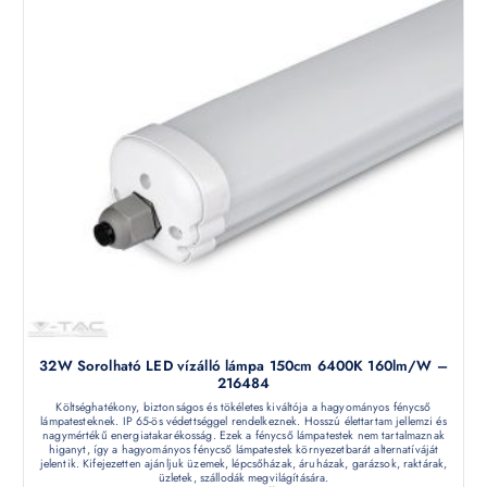
32W Sorolható LED vízálló lámpa 150cm 6400K 160lm/W –
216484
Költséghatékony, biztonságos és tökéletes kiváltója a hagyományos fénycső
lámpatesteknek. IP 65-ös védettséggel rendelkeznek. Hosszú élettartam jellemzi és
nagymértékű energiatakarékosság. Ezek a fénycső lámpatestek nem tartalmaznak
higanyt, így a hagyományos fénycső lámpatestek környezetbarát alternatíváját
jelentik. Kifejezetten ajánljuk üzemek, lépcsőházak, áruházak, garázsok, raktárak,
üzletek, szállodák megvilágítására.