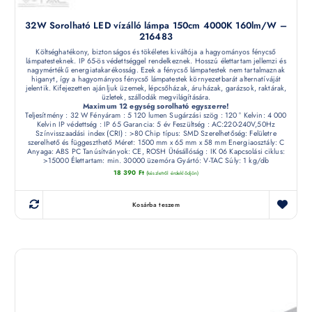
32W Sorolható LED vízálló lámpa 150cm 4000K 160lm/W –
216483
Költséghatékony, biztonságos és tökéletes kiváltója a hagyományos fénycső
lámpatesteknek. IP 65-ös védettséggel rendelkeznek. Hosszú élettartam jellemzi és
nagymértékű energiatakarékosság. Ezek a fénycső lámpatestek nem tartalmaznak
higanyt, így a hagyományos fénycső lámpatestek környezetbarát alternatíváját
jelentik. Kifejezetten ajánljuk üzemek, lépcsőházak, áruházak, garázsok, raktárak,
üzletek, szállodák megvilágítására.
Maximum 12 egység sorolható egyszerre!
Teljesítmény : 32 W Fényáram : 5 120 lumen Sugárzási szög : 120 ° Kelvin: 4 000
Kelvin IP védettség : IP 65 Garancia: 5 év Feszültség : AC:220-240V,50Hz
Színvisszaadási index (CRI) : >80 Chip típus: SMD Szerelhetőség: Felületre
szerelhető és függeszthető Méret: 1500 mm x 65 mm x 58 mm Energiaosztály: C
Anyaga: ABS PC Tanúsítványok: CE, ROSH Ütésállóság : IK 06 Kapcsolási ciklus:
>15000 Élettartam: min. 30000 üzemóra Gyártó: V-TAC Súly: 1 kg/db
18 390
Ft
(készletről érdeklődjön)
Kosárba teszem