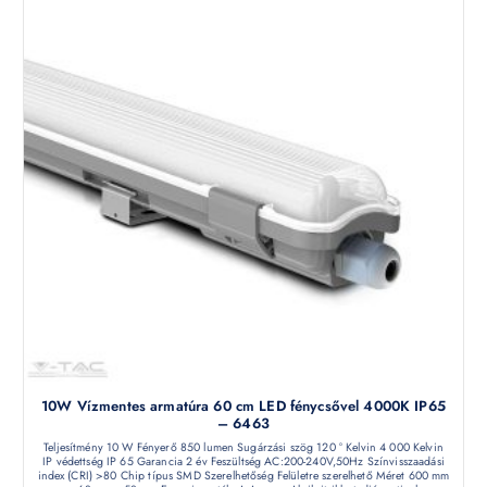
10W Vízmentes armatúra 60 cm LED fénycsővel 4000K IP65
– 6463
Teljesítmény 10 W Fényerő 850 lumen Sugárzási szög 120 ° Kelvin 4 000 Kelvin
IP védettség IP 65 Garancia 2 év Feszültség AC:200-240V,50Hz Színvisszaadási
index (CRI) >80 Chip típus SMD Szerelhetőség Felületre szerelhető Méret 600 mm