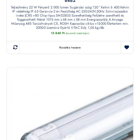
6462
Teljesítmény 22 W Fényerő 2 000 lumen Sugárzási szög 120 ° Kelvin 6 400 Kelvin
IP védettség IP 65 Garancia 2 év Feszültség AC:220-240V,50Hz Színvisszaadási
index (CRI) >80 Chip típus SMD2835 Szerelhetőség Felületre szerelhető és
függeszthető Méret 1576 mm x 68 mm x 58 mm Energiaosztály A Anyaga
Műanyag ABS Tanúsítványok CE, ROSH Kapcsolási ciklus >15000 Élettartam min.
20000 üzemóra Gyártó V-TAC Súly 1,05 kg/db
13 840
Ft
(készletről érdeklődjön)
Kosárba teszem