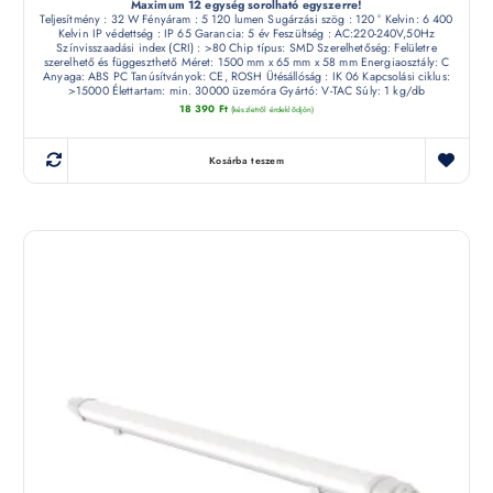
Maximum 12 egység sorolható egyszerre!
Teljesítmény : 32 W Fényáram : 5 120 lumen Sugárzási szög : 120 ° Kelvin: 6 400
Kelvin IP védettség : IP 65 Garancia: 5 év Feszültség : AC:220-240V,50Hz
Színvisszaadási index (CRI) : >80 Chip típus: SMD Szerelhetőség: Felületre
szerelhető és függeszthető Méret: 1500 mm x 65 mm x 58 mm Energiaosztály: C
Anyaga: ABS PC Tanúsítványok: CE, ROSH Ütésállóság : IK 06 Kapcsolási ciklus:
>15000 Élettartam: min. 30000 üzemóra Gyártó: V-TAC Súly: 1 kg/db
18 390
Ft
(készletről érdeklődjön)
Kosárba teszem