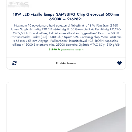
18W LED vízálló lámpa SAMSUNG Chip G-sorozat 600mm
6500K – 2162821
Maximum 16 egység sorolható egyszerre! Teljesítmény 18 W Fényáram 2 160
lumen Sugárzási szög 120 ° IP védettség IP 65 Garancia 2 év Feszültség AC:220-
240V,50Hz Szerelhetőség Felületre szerelhető és függeszthető Kelvin: 6 500 K
Színvisszaadási index (CRI) : >80 Chip típus: SMD Samsung chip Méret: 600 mm
x 66 mm x 58 mm Anyaga: Polikarbonát Tanúsítványok: CE, ROSH Kapcsolási
ciklus: >15000 Élettartam: min. 25000 üzemóra Gyártó: V-TAC Súly: 510 g/db
5 590
Ft
(készletről érdeklődjön)
Kosárba teszem