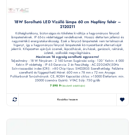
18W Sorolható LED Vízálló lámpa 60 cm Napfény fehér –
2120211
Költséghatékony, biztonságos és tökéletes kiváltója a hagyományos fénycső
lámpatesteknek. IP 65-ös védettséggel rendelkeznek. Hosszú élettartam jellemzi és
nagymértékű energiatakarékosság. Ezek a fénycső lámpatestek nem tartalmaznak
higanyt, így a hagyományos fénycső lámpatestek környezetbarát alternatíváját
jelentik. Kifejezetten ajánljuk üzemek, lépcsőházak, áruházak, garázsok, raktárak,
üzletek, szállodák megvilágítására.
Maximum 16 egység sorolható egyszerre!
Teljesítmény : 18 W Fényáram : 2 160 lumen Sugárzási szög : 120 ° Kelvin: 4 000
Kelvin IP védettség : IP 65 Garancia: 2 év Feszültség : AC:220-240V,50Hz
Színvisszaadási index (CRI) : >80 Chip típus: SMD2835 Szerelhetőség: Felületre
szerelhető és függeszthető Méret: 600 mm x 78 mm x 72 mm Anyaga:
Polikarbonát Tanúsítványok: CE, ROSH Kapcsolási ciklus: >15000 Élettartam: min.
25000 üzemóra Gyártó: V-TAC Súly: 750 g/db
7 590
Ft
(készletről érdeklődjön)
Kosárba teszem