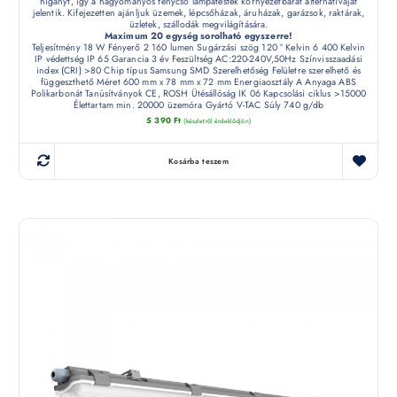
higanyt, így a hagyományos fénycső lámpatestek környezetbarát alternatíváját
jelentik. Kifejezetten ajánljuk üzemek, lépcsőházak, áruházak, garázsok, raktárak,
üzletek, szállodák megvilágítására.
Maximum 20 egység sorolható egyszerre!
Teljesítmény 18 W Fényerő 2 160 lumen Sugárzási szög 120 ° Kelvin 6 400 Kelvin
IP védettség IP 65 Garancia 3 év Feszültség AC:220-240V,50Hz Színvisszaadási
index (CRI) >80 Chip típus Samsung SMD Szerelhetőség Felületre szerelhető és
függeszthető Méret 600 mm x 78 mm x 72 mm Energiaosztály A Anyaga ABS
Polikarbonát Tanúsítványok CE, ROSH Ütésállóság IK 06 Kapcsolási ciklus >15000
Élettartam min. 20000 üzemóra Gyártó V-TAC Súly 740 g/db
5 390
Ft
(készletről érdeklődjön)
Kosárba teszem