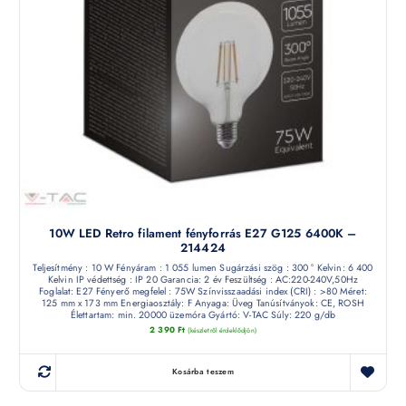
10W LED Retro filament fényforrás E27 G125 6400K –
214424
Teljesítmény : 10 W Fényáram : 1 055 lumen Sugárzási szög : 300 ° Kelvin: 6 400
Kelvin IP védettség : IP 20 Garancia: 2 év Feszültség : AC:220-240V,50Hz
Foglalat: E27 Fényerő megfelel : 75W Színvisszaadási index (CRI) : >80 Méret:
125 mm x 173 mm Energiaosztály: F Anyaga: Üveg Tanúsítványok: CE, ROSH
Élettartam: min. 20000 üzemóra Gyártó: V-TAC Súly: 220 g/db
2 390
Ft
(készletről érdeklődjön)
Kosárba teszem