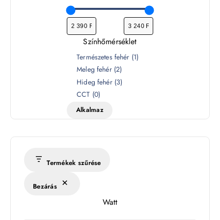
Színhőmérséklet
S
Természetes fehér
(
1
)
z
Meleg fehér
(
2
)
í
Hideg fehér
(
3
)
n
CCT
(
0
)
h
Alkalmaz
ő
m
é
r
s
Termékek szűrése
é
k
Bezárás
l
Watt
e
t