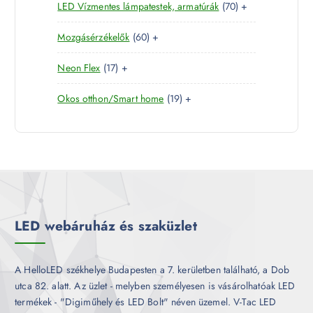
7
LED Vízmentes lámpatestek, armatúrák
70
+
t
r
m
k
0
e
m
é
6
Mozgásérzékelők
60
+
t
r
é
k
0
e
m
k
1
Neon Flex
17
+
t
r
é
7
e
m
k
1
Okos otthon/Smart home
19
+
t
r
é
9
e
m
k
t
r
é
e
m
k
r
é
m
k
é
k
LED webáruház és szaküzlet
A HelloLED székhelye Budapesten a 7. kerületben található, a Dob
utca 82. alatt. Az üzlet - melyben személyesen is vásárolhatóak LED
termékek - "Digiműhely és LED Bolt" néven üzemel. V-Tac LED