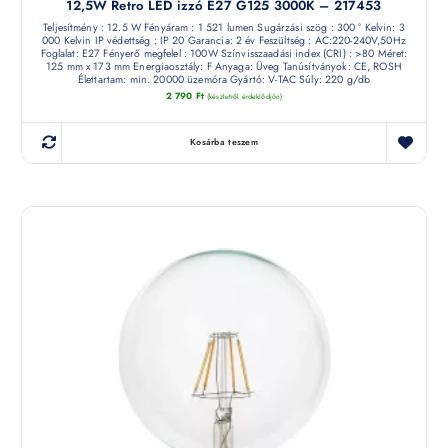
12,5W Retro LED izzó E27 G125 3000K – 217453
Teljesítmény : 12.5 W Fényáram : 1 521 lumen Sugárzási szög : 300 ° Kelvin: 3
000 Kelvin IP védettség : IP 20 Garancia: 2 év Feszültség : AC:220-240V,50Hz
Foglalat: E27 Fényerő megfelel : 100W Színvisszaadási index (CRI) : >80 Méret:
125 mm x 173 mm Energiaosztály: F Anyaga: Üveg Tanúsítványok: CE, ROSH
Élettartam: min. 20000 üzemóra Gyártó: V-TAC Súly: 220 g/db
2 790
Ft
(készletről érdeklődjön)
Kosárba teszem