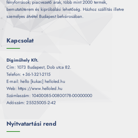
fényforrások, piacvezető árak, több mint 2000 termék,
bemutatóterem és kipróbálási lehetőség. Házhoz szállítás illetve
személyes átvétel Budapest belvárosában.
Kapcsolat
Digiműhely Kft.
Cím: 1073 Budapest, Dob utca 82.
Telefon: +36-1-321-2115
E-mail: hello [kukac] helloled.hu
Web: https://www.helloled.hu
Számlaszám: 10400085-00800178-00000000
Adószám: 25525005-2-42
Nyitvatartási rend