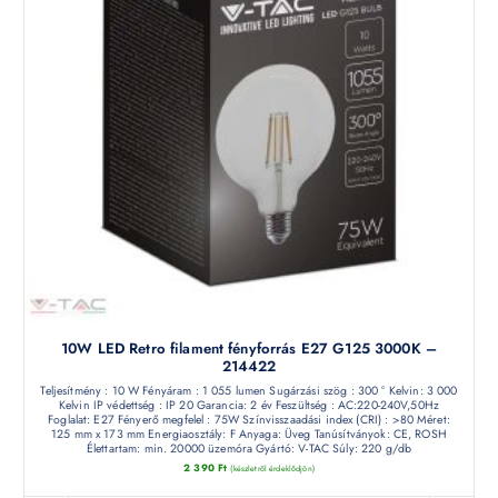
10W LED Retro filament fényforrás E27 G125 3000K –
214422
Teljesítmény : 10 W Fényáram : 1 055 lumen Sugárzási szög : 300 ° Kelvin: 3 000
Kelvin IP védettség : IP 20 Garancia: 2 év Feszültség : AC:220-240V,50Hz
Foglalat: E27 Fényerő megfelel : 75W Színvisszaadási index (CRI) : >80 Méret:
125 mm x 173 mm Energiaosztály: F Anyaga: Üveg Tanúsítványok: CE, ROSH
Élettartam: min. 20000 üzemóra Gyártó: V-TAC Súly: 220 g/db
2 390
Ft
(készletről érdeklődjön)