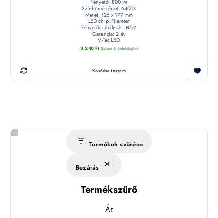
Fényerő: 800 lm
Színhőmérséklet: 6400K
Méret: 125 x 177 mm
LED chip: Filament
Fényerőszabályzás: NEM
Garancia: 2 év
V-Tac LED
3 240
Ft
(készletről érdeklődjön)
Kosárba teszem
Termékek szűrése
Bezárás
Termékszűrő
Ár