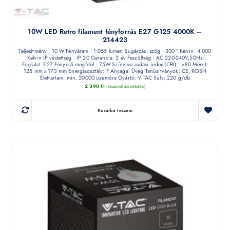
10W LED Retro filament fényforrás E27 G125 4000K –
214423
Teljesítmény : 10 W Fényáram : 1 055 lumen Sugárzási szög : 300 ° Kelvin: 4 000
Kelvin IP védettség : IP 20 Garancia: 2 év Feszültség : AC:220-240V,50Hz
Foglalat: E27 Fényerő megfelel : 75W Színvisszaadási index (CRI) : >80 Méret:
125 mm x 173 mm Energiaosztály: F Anyaga: Üveg Tanúsítványok: CE, ROSH
Élettartam: min. 20000 üzemóra Gyártó: V-TAC Súly: 220 g/db
2 390
Ft
(készletről érdeklődjön)
Kosárba teszem