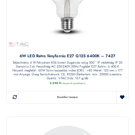
6W LED Retro fényforrás E27 G125 6400K – 7427
Teljesítmény 6 W Fényáram 806 lumen Sugárzási szög 300 ° IP védettség IP 20
Garancia 2 év Feszültség AC:220-240V,50Hz Foglalat E27 Kelvin: 6 400 K
Fényerő megfelel : 60W Színvisszaadási index (CRI) : >80 Méret: 125 mm x 177
mm Anyaga: Üveg Tanúsítványok: CE, ROSH Élettartam: min. 20000 üzemóra
Gyártó: V-TAC Súly: 167 g/db
2 590
Ft
(készletről érdeklődjön)
Kosárba teszem