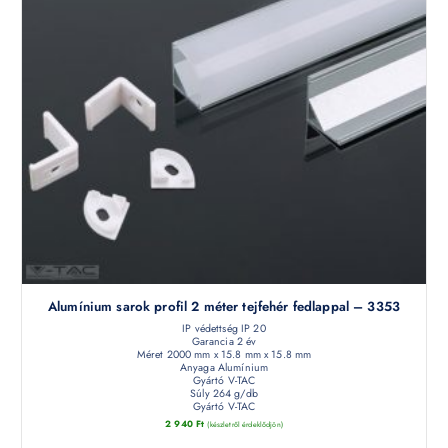
Alumínium sarok profil 2 méter tejfehér fedlappal – 3353
IP védettség IP 20
Garancia 2 év
Méret 2000 mm x 15.8 mm x 15.8 mm
Anyaga Alumínium
Gyártó V-TAC
Súly 264 g/db
Gyártó V-TAC
2 940
Ft
(készletről érdeklődjön)