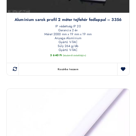
Alumínium sarok profil 2 méter tejfehér fedlappal – 3356
IP védettség IP 20
Garancia 2 év
Méret 2000 mm x 19 mm x 19 mm
Anyaga Alumínium
Gyártó V-TAC
Súly 264 g/db
Gyártó V-TAC
3 640
Ft
(készletről érdeklődjön)
Kosárba teszem