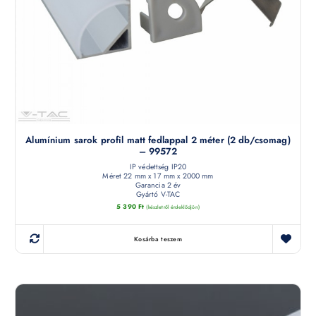
Alumínium sarok profil matt fedlappal 2 méter (2 db/csomag)
– 99572
IP védettség IP20
Méret 22 mm x 17 mm x 2000 mm
Garancia 2 év
Gyártó V-TAC
5 390
Ft
(készletről érdeklődjön)
Kosárba teszem