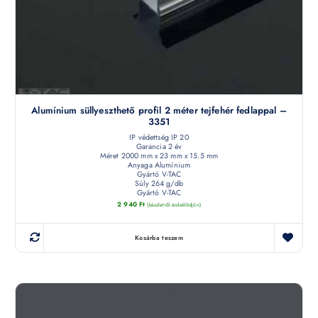
Alumínium süllyeszthető profil 2 méter tejfehér fedlappal –
3351
IP védettség IP 20
Garancia 2 év
Méret 2000 mm x 23 mm x 15.5 mm
Anyaga Alumínium
Gyártó V-TAC
Súly 264 g/db
Gyártó V-TAC
2 940
Ft
(készletről érdeklődjön)
Kosárba teszem