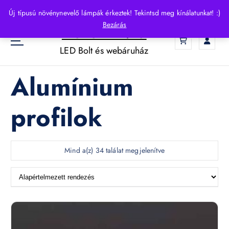
S
Új típusú növénynevelő lámpák érkeztek! Tekintsd meg kínálatunkat! :)
k
Bezárás
HelloLED.hu
i
0
p
LED Bolt és webáruház
t
o
Alumínium
c
o
n
profilok
t
e
n
t
Mind a(z) 34 találat megjelenítve