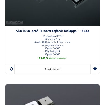
Alumínium profil 2 méter tejfehér fedlappal – 3355
IP védettség IP 20
Garancia 2 év
Méret 2000 mm x 17.4 mm x 7 mm
Anyaga Alumínium
Gyártó V-TAC
Súly 264 g/db
Gyártó V-TAC
2 940
Ft
(készletről érdeklődjön)
Kosárba teszem