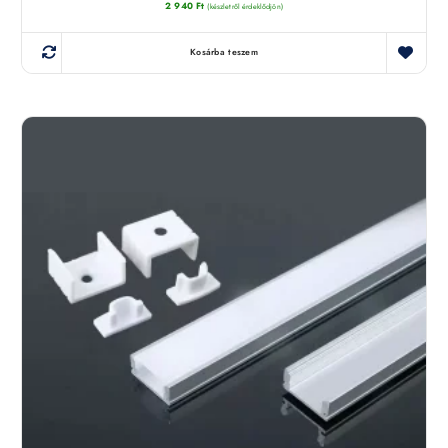
2 940
Ft
(készletről érdeklődjön)
Kosárba teszem