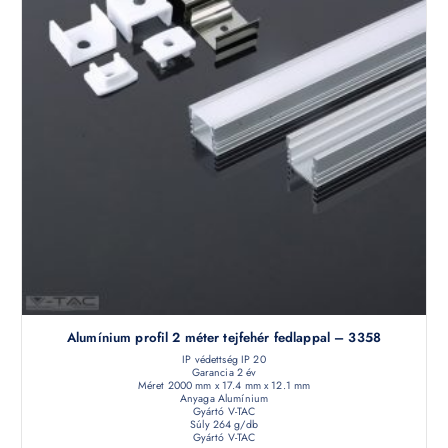
Alumínium profil 2 méter tejfehér fedlappal – 3358
IP védettség IP 20
Garancia 2 év
Méret 2000 mm x 17.4 mm x 12.1 mm
Anyaga Alumínium
Gyártó V-TAC
Súly 264 g/db
Gyártó V-TAC