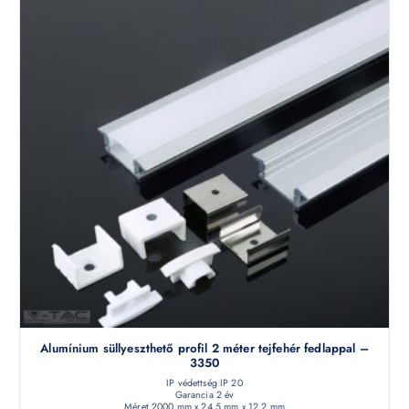
Alumínium süllyeszthető profil 2 méter tejfehér fedlappal –
3350
IP védettség IP 20
Garancia 2 év
Méret 2000 mm x 24.5 mm x 12.2 mm