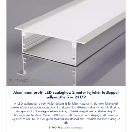
Alumínium profil LED szalaghoz 2 méter tejfehér fedlappal
süllyeszthető – 23179
A LED szalagokat direkt világításként is fel lehet használni, de nem feltétlenül
dekoratívak szabadon ragasztva. Az aluprofilok tökéletes alternatívát kínálnak az
öntapadós LED szalagok eltakarására, hűtésük megoldására, illetve fényük
homogénné tételére. Méret: 2000 mm x 50 mm x 20 mm Anyaga: Alumínium
Gyártó: V-TAC Súly: 890 g/db Házhozszállításnál min. rendelhető mennyiség: 5
db
5 790
Ft
(készletről érdeklődjön)