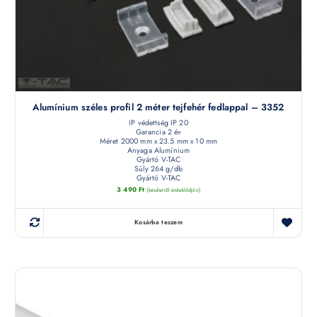
Alumínium széles profil 2 méter tejfehér fedlappal – 3352
IP védettség IP 20
Garancia 2 év
Méret 2000 mm x 23.5 mm x 10 mm
Anyaga Alumínium
Gyártó V-TAC
Súly 264 g/db
Gyártó V-TAC
3 490
Ft
(készletről érdeklődjön)
Kosárba teszem