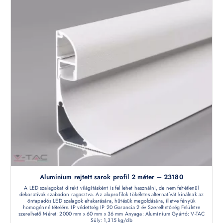
Alumínium rejtett sarok profil 2 méter – 23180
A LED szalagokat direkt világításként is fel lehet használni, de nem feltétlenül
dekoratívak szabadon ragasztva. Az aluprofilok tökéletes alternatívát kínálnak az
öntapadós LED szalagok eltakarására, hűtésük megoldására, illetve fényük
homogénné tételére. IP védettség IP 20 Garancia 2 év Szerelhetőség Felületre
szerelhető Méret: 2000 mm x 60 mm x 36 mm Anyaga: Alumínium Gyártó: V-TAC
Súly: 1,315 kg/db