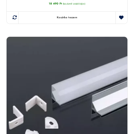
18 490
Ft
(készletről érdeklődjön)
Kosárba teszem