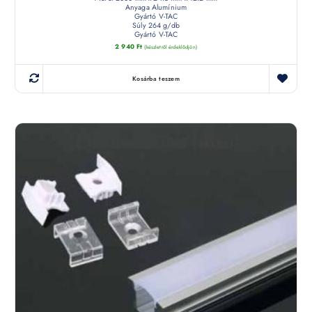
Anyaga Alumínium
Gyártó V-TAC
Súly 264 g/db
Gyártó V-TAC
2 940
Ft
(készletről érdeklődjön)
Kosárba teszem