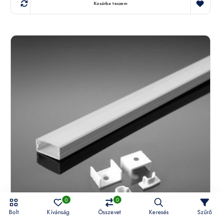
Kosárba teszem
0
0
Bolt
Kívánság
Összevet
Keresés
Szűrő