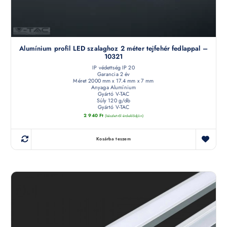
Alumínium profil LED szalaghoz 2 méter tejfehér fedlappal –
10321
IP védettség IP 20
Garancia 2 év
Méret 2000 mm x 17.4 mm x 7 mm
Anyaga Alumínium
Gyártó V-TAC
Súly 120 g/db
Gyártó V-TAC
2 940
Ft
(készletről érdeklődjön)
Kosárba teszem