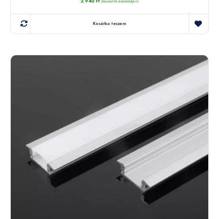
2 940
Ft
(készletről érdeklődjön)
Kosárba teszem