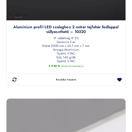
Alumínium profil LED szalaghoz 2 méter tejfehér fedlappal
süllyeszthető – 10320
IP védettség IP 20
Garancia 2 év
Méret 2000 mm x 24.7 mm x 7 mm
Anyaga Alumínium
Gyártó V-TAC
Súly 140 g/db
Gyártó V-TAC
2 940
Ft
(készletről érdeklődjön)
Kosárba teszem