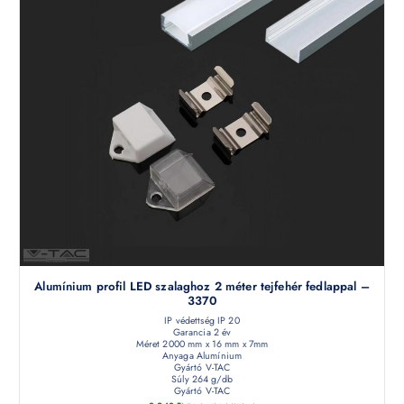
Alumínium profil LED szalaghoz 2 méter tejfehér fedlappal –
3370
IP védettség IP 20
Garancia 2 év
Méret 2000 mm x 16 mm x 7mm
Anyaga Alumínium
Gyártó V-TAC
Súly 264 g/db
Gyártó V-TAC