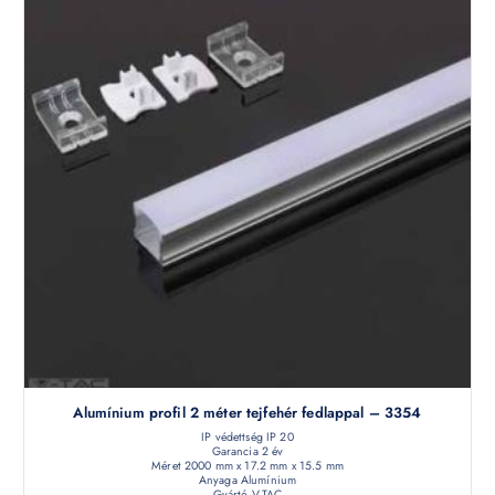
Alumínium profil 2 méter tejfehér fedlappal – 3354
IP védettség IP 20
Garancia 2 év
Méret 2000 mm x 17.2 mm x 15.5 mm
Anyaga Alumínium
Gyártó V-TAC