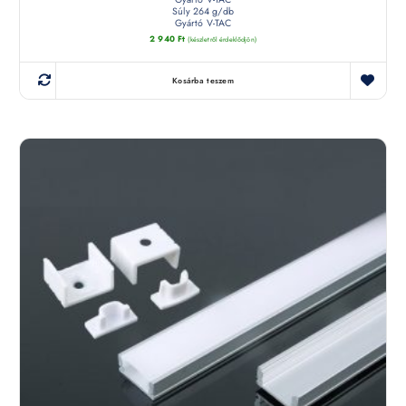
Súly 264 g/db
Gyártó V-TAC
2 940
Ft
(készletről érdeklődjön)
Kosárba teszem