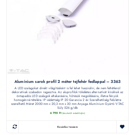
Alumínium sarok profil 2 méter tejfehér fedlappal – 3363
A LED szalagokat direkt világításként is fel lehet használni, de nem feltétlenül
dekoratívak szabadon ragasztva. Az aluprofilok tökéletes alternatívát kínálnak az
öntapadós LED szalagok eltakarására, hűtésük megoldására, illetve fényük
homogénné tételére. IP védettség IP 20 Garancia 2 év Szerelhetőség Felületre
szerelhető Méret 2000 mm x 20,3 mm x 30 mm Anyaga Alumínium Gyártó V-TAC
Súly 526 g/db
6 790
Ft
(készletről érdeklődjön)
Kosárba teszem