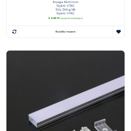
Anyaga Alumínium
Gyártó V-TAC
Súly 264 g/db
Gyártó V-TAC
3 240
Ft
(készletről érdeklődjön)
Kosárba teszem