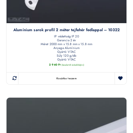
Alumínium sarok profil 2 méter tejfehér fedlappal – 10322
IP védettség IP 20
Garancia 2 év
Méret 2000 mm x 15.8 mm x 15.8 mm
Anyaga Alumínium
Gyártó V-TAC
Súly 120 g/db
Gyártó V-TAC
2 940
Ft
(készletről érdeklődjön)
Kosárba teszem