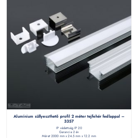
Alumínium süllyeszthető profil 2 méter tejfehér fedlappal –
3357
IP védettség IP 20
Garancia 2 év
Méret 2000 mm x 24.5 mm x 12.2 mm