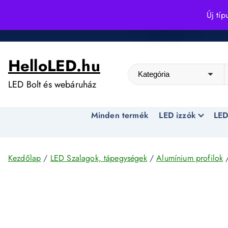
S
Új típ
k
Kedvező árak egész évben!
i
p
HelloLED.hu
t
o
LED Bolt és webáruház
c
o
Minden termék
LED izzók
LED
n
t
e
n
Kezdőlap
/
LED Szalagok, tápegységek
/
Alumínium profilok
/
t