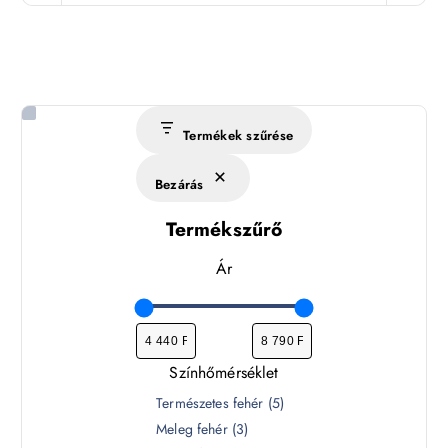
Termékek szűrése
Bezárás
Termékszűrő
Ár
Színhőmérséklet
S
Természetes fehér
(
5
)
z
Meleg fehér
(
3
)