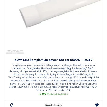
40W LED komplett lámpatest 120 cm 6500K – 8049
Telepítése roppant egyszerű, a felfogatáshoz szükséges klipszeket a csomag
tartalmazza! Energiatakarékos fényhatékonyság Nagy hatékonyságú SMD-
Samsung chippel szerelt Akár 85%-os energiamegtakarítást tesz lehetővé Hosszú
élettartam, alacsony karbantartási igény Nincs villogás Nincs UV sugárzás
Teljesítmény 40 W Fényáram 4 800 lumen Sugárzási szög 120 ° IP védettség IP 20
Garancia 3 év Feszültség AC:220-240V,50Hz Szerelhetőség Felületre szerelhető
Kelvin: 6 500 K Színvisszaadási index (CRI) : >80 Szín: Fehér Chip típus: SMD
Méret: 1200 mm x 75 mm x 24 mm Anyaga: Műanyag Tanúsítványok: CE, ROSH
Gyártó: V-TAC Súly: 0,42 g/db
6 490
Ft
(készletről érdeklődjön)
Kosárba teszem