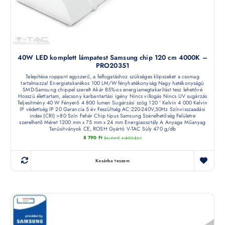
40W LED komplett lámpatest Samsung chip 120 cm 4000K –
PRO20351
Telepítése roppant egyszerű, a felfogatáshoz szükséges klipszeket a csomag
tartalmazza! Energiatakarékos 100 LM/W fényhatékonyság Nagy hatékonyságú
SMD-Samsung chippel szerelt Akár 85%-os energiamegtakarítást tesz lehetővé
Hosszú élettartam, alacsony karbantartási igény Nincs villogás Nincs UV sugárzás
Teljesítmény 40 W Fényerő 4 800 lumen Sugárzási szög 120 ° Kelvin 4 000 Kelvin
IP védettség IP 20 Garancia 5 év Feszültség AC:220-240V,50Hz Színvisszaadási
index (CRI) >80 Szín Fehér Chip típus Samsung Szerelhetőség Felületre
szerelhető Méret 1200 mm x 75 mm x 24 mm Energiaosztály A Anyaga Műanyag
Tanúsítványok CE, ROSH Gyártó V-TAC Súly 470 g/db
8 790
Ft
(készletről érdeklődjön)
Kosárba teszem