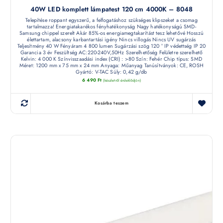
40W LED komplett lámpatest 120 cm 4000K – 8048
Telepítése roppant egyszerű, a felfogatáshoz szükséges klipszeket a csomag
tartalmazza! Energiatakarékos fényhatékonyság Nagy hatékonyságú SMD-
Samsung chippel szerelt Akár 85%-os energiamegtakarítást tesz lehetővé Hosszú
élettartam, alacsony karbantartási igény Nincs villogás Nincs UV sugárzás
Teljesítmény 40 W Fényáram 4 800 lumen Sugárzási szög 120 ° IP védettség IP 20
Garancia 3 év Feszültség AC:220-240V,50Hz Szerelhetőség Felületre szerelhető
Kelvin: 4 000 K Színvisszaadási index (CRI) : >80 Szín: Fehér Chip típus: SMD
Méret: 1200 mm x 75 mm x 24 mm Anyaga: Műanyag Tanúsítványok: CE, ROSH
Gyártó: V-TAC Súly: 0,42 g/db
6 490
Ft
(készletről érdeklődjön)
Kosárba teszem