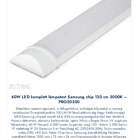
40W LED komplett lámpatest Samsung chip 120 cm 3000K –
PRO20350
Telepítése roppant egyszerű, a felfogatáshoz szükséges klipszeket a csomag
tartalmazza! Energiatakarékos 100 LM/W fényhatékonyság Nagy hatékonyságú
SMD-Samsung chippel szerelt Akár 85%-os energiamegtakarítást tesz lehetővé
Hosszú élettartam, alacsony karbantartási igény Nincs villogás Nincs UV sugárzás
Teljesítmény 40 W Fényerő 4 000 lumen Sugárzási szög 120 ° Kelvin 3 000 Kelvin
IP védettség IP 20 Garancia 5 év Feszültség AC:220-240V,50Hz Színvisszaadási
index (CRI) >80 Szín Fehér Chip típus Samsung Szerelhetőség Felületre
szerelhető Méret 1200 mm x 75 mm x 24 mm Energiaosztály A Anyaga Műanyag