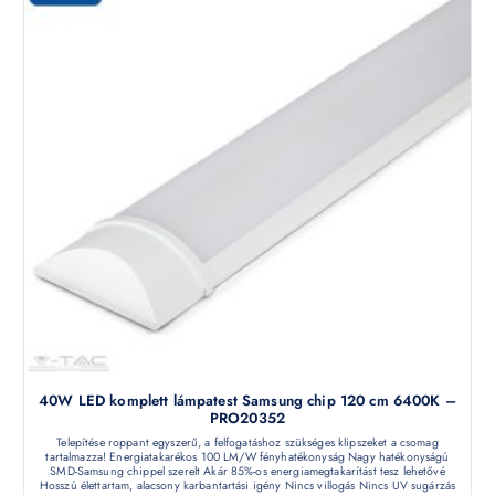
40W LED komplett lámpatest Samsung chip 120 cm 6400K –
PRO20352
Telepítése roppant egyszerű, a felfogatáshoz szükséges klipszeket a csomag
tartalmazza! Energiatakarékos 100 LM/W fényhatékonyság Nagy hatékonyságú
SMD-Samsung chippel szerelt Akár 85%-os energiamegtakarítást tesz lehetővé
Hosszú élettartam, alacsony karbantartási igény Nincs villogás Nincs UV sugárzás