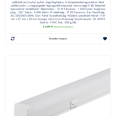
szállodák és konyhai pultok megvilágítására. A lámpatesteket egymáshoz lehet
csatlakoztatni, a megengedett legnagyobb kapcsolat mennyisége 5 db. Beépített
kapcsolóval rendelkezik! Teljesítmény : 16 W Fényáram : 1 600 lumen Sugárzási
szög : 120 ° Kelvin: 4 000 Kelvin IP védettség : IP 20 Garancia: 5 év Feszültség :
AC:220-240V,50Hz Szín: Fehér Szerelhetőség: Felületre szerelhető Méret: 1151
mm x 27 mm x 30 mm Anyaga: Alumínium Műanyag Tanúsítványok: CE, ROHS
Gyártó: V-TAC Súly: 250 g/db
4 440
Ft
(készletről érdeklődjön)
Kosárba teszem