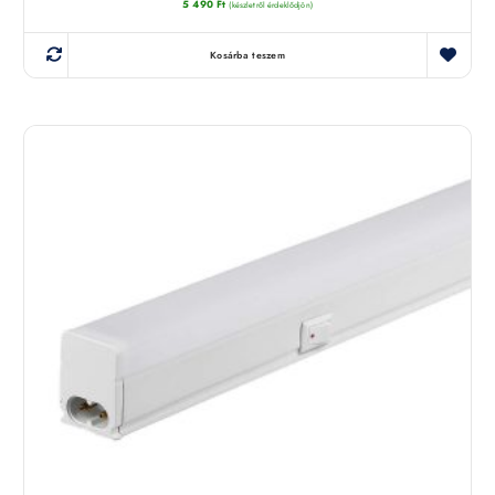
5 490
Ft
(készletről érdeklődjön)
Kosárba teszem