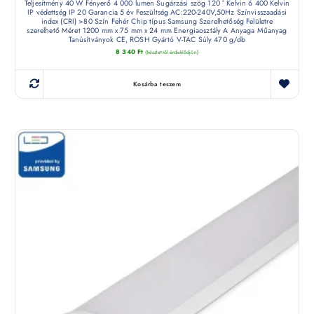
Teljesítmény 40 W Fényerő 4 000 lumen Sugárzási szög 120 ° Kelvin 6 400 Kelvin
IP védettség IP 20 Garancia 5 év Feszültség AC:220-240V,50Hz Színvisszaadási
index (CRI) >80 Szín Fehér Chip típus Samsung Szerelhetőség Felületre
szerelhető Méret 1200 mm x 75 mm x 24 mm Energiaosztály A Anyaga Műanyag
Tanúsítványok CE, ROSH Gyártó V-TAC Súly 470 g/db
8 340
Ft
(készletről érdeklődjön)
Kosárba teszem