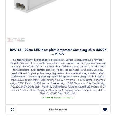
16W T5 120cm LED Komplett lámpatest Samsung chip 6500K
– 21697
Költséghatékony, biztonságos és tökéletes kiváltója a hagyományos fénycső
lámpatesteknek. Hosszú élettartam jellemzi és nagymértékű energiatakarékosság.
Kapható 30, 60 és 120 cm-es változatban. Tökéletes mind otthoni, mind üzleti
felhasználásra. Kifejezetten ajánljuk irodák, lépcsőházak, áruházak, üzletek,
szállodák és konyhai pultok megvilágítására. A lámpatesteket egymáshoz lehet
csatlakoztatni, a megengedett legnagyobb kapcsolat mennyisége 5 db. Beépített
kapcsolóval rendelkezik! Teljesítmény : 16 W Fényáram : 1 600 lumen Sugárzási
szög : 120 ° Kelvin: 6 500 Kelvin IP védettség : IP 20 Garancia: 5 év Feszültség :
AC:220-240V,50Hz Szín: Fehér Szerelhetőség: Felületre szerelhető Méret: 1151
mm x 27 mm x 30 mm Anyaga: Alumínium Műanyag Tanúsítványok: CE, ROHS
Gyártó: V-TAC Súly: 250 g/db
4 440
Ft
(készletről érdeklődjön)
Kosárba teszem