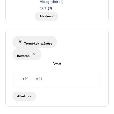
í
Hideg fehér
(
4
)
n
CCT
(
0
)
h
Alkalmaz
ő
m
é
r
s
Termékek szűrése
é
k
Bezárás
l
Watt
e
t
W
16
(
4
)
40
(
9
)
a
t
t
Alkalmaz