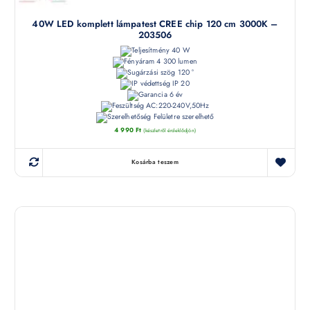
40W LED komplett lámpatest CREE chip 120 cm 3000K –
203506
40 W
4 300 lumen
120 °
IP 20
6 év
AC:220-240V,50Hz
Felületre szerelhető
4 990
Ft
(készletről érdeklődjön)
Kosárba teszem