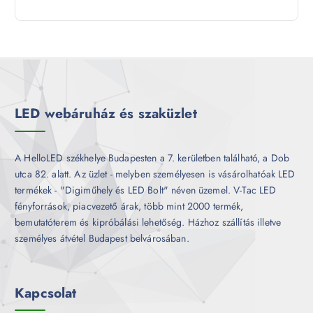
9
e
m
k
t
r
é
e
m
k
r
é
m
k
é
k
LED webáruház és szaküzlet
A HelloLED székhelye Budapesten a 7. kerületben található, a Dob
utca 82. alatt. Az üzlet - melyben személyesen is vásárolhatóak LED
termékek - "Digiműhely és LED Bolt" néven üzemel. V-Tac LED
fényforrások, piacvezető árak, több mint 2000 termék,
bemutatóterem és kipróbálási lehetőség. Házhoz szállítás illetve
személyes átvétel Budapest belvárosában.
Kapcsolat