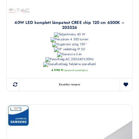
40W LED komplett lámpatest CREE chip 120 cm 6500K –
203526
40 W
4 300 lumen
120 °
IP 20
6 év
AC:220-240V,50Hz
Felületre szerelhető
4 990
Ft
(készletről érdeklődjön)
Kosárba teszem