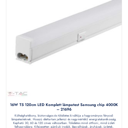
16W T5 120cm LED Komplett lámpatest Samsung chip 4000K
– 21696
Költséghatékony, biztonságos és tökéletes kiváltója a hagyományos fénycső
lámpatesteknek. Hosszú élettartam jellemzi és nagymértékű energiatakarékosság.
Kapható 30, 60 és 120 cm-es változatban. Tökéletes mind otthoni, mind üzleti
felhasználásra. Kifejezetten ajánljuk irodák, lépcsőházak, áruházak, üzletek,