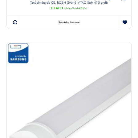
Tanúsítványok CE, ROSH Gyártó V-TAC Súly 470 g/db
8 340
Ft
(készletről érdeklődjön)
Kosárba teszem