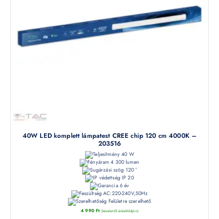
40W LED komplett lámpatest CREE chip 120 cm 4000K –
203516
40 W
4 300 lumen
120 °
IP 20
6 év
AC:220-240V,50Hz
Felületre szerelhető
4 990
Ft
(készletről érdeklődjön)