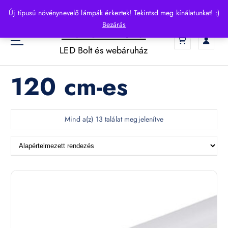
S
Új típusú növénynevelő lámpák érkeztek! Tekintsd meg kínálatunkat! :)
k
Bezárás
HelloLED.hu
i
0
p
LED Bolt és webáruház
t
o
120 cm-es
c
o
n
t
Mind a(z) 13 találat megjelenítve
e
n
t