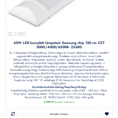
40W LED komplett lámpatest Samsung chip 120 cm CCT
3000/4000/6500K- 23680
Ez a lámpatest költséghatékony, biztonságos és hosszú élettartam jellemzi, emellett
nagymértékű energiatakarékosság. Tökéletes mind otthoni, mind üzleti
felhasználásra. Kifejezetten ajánljuk irodák, lépcsőházak, áruházak, üzletek,
szállodák és konyhai pultok megvilágítására. Telepítése roppant egyszerű, a
felfogatáshoz szükséges klipszeket a csomag tartalmazza! Energiatakarékos
fényhatékonyság Nagy hatékonyságú SMD-Samsung chippel szerelt Akár 85%-os
energiamegtakarítást tesz lehetővé Hosszú élettartam, alacsony karbantartási igény
Nincs villogás Nincs UV sugárzás Teljesítmény 40 W Fényáram 4 800 lumen
Sugárzási szög 120 ° IP védettség IP 20 Garancia 5 év Feszültség AC:220-
240V,50Hz
Színhőmérséklet Meleg/Napfény/Hideg
Szerelhetőség Felületre szerelhető Színvisszaadási index (CRI) : >80 Szín: Fehér
Chip típus: Samsung Méret: 1166 mm x 26 mm x 76 mm Anyaga: Műanyag
Tanúsítványok: CE, ROSH Gyártó: V-TAC Súly: 440 g/db
6 790
Ft
(készletről érdeklődjön)
Kosárba teszem