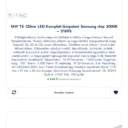
16W T5 120cm LED Komplett lámpatest Samsung chip 3000K
– 21695
Költséghatékony, biztonságos és tökéletes kiváltója a hagyományos fénycső
lámpatesteknek. Hosszú élettartam jellemzi és nagymértékű energiatakarékosság.
Kapható 30, 60 és 120 cm-es változatban. Tökéletes mind otthoni, mind üzleti
felhasználásra. Kifejezetten ajánljuk irodák, lépcsőházak, áruházak, üzletek,
szállodák és konyhai pultok megvilágítására. A lámpatesteket egymáshoz lehet
csatlakoztatni, a megengedett legnagyobb kapcsolat mennyisége 5 db. Beépített
kapcsolóval rendelkezik! Teljesítmény : 16 W Fényáram : 1 600 lumen Sugárzási
szög : 120 ° Kelvin: 3 000 Kelvin IP védettség : IP 20 Garancia: 5 év Feszültség :
AC:220-240V,50Hz Szín: Fehér Szerelhetőség: Felületre szerelhető Méret: 1151
mm x 27 mm x 30 mm Anyaga: Alumínium Műanyag Tanúsítványok: CE, ROHS
Gyártó: V-TAC Súly: 250 g/db
4 440
Ft
(készletről érdeklődjön)
Kosárba teszem