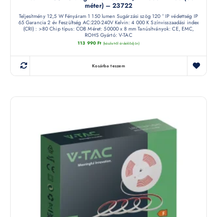
méter) – 23722
Teljesítmény 12,5 W Fényáram 1 150 lumen Sugárzási szög 120 ° IP védettség IP
65 Garancia 2 év Feszültség AC:220-240V Kelvin: 4 000 K Színvisszaadási index
(CRI) : >80 Chip típus: COB Méret: 50000 x 8 mm Tanúsítványok: CE, EMC,
ROHS Gyártó: V-TAC
113 990
Ft
(készletről érdeklődjön)
Kosárba teszem