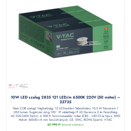
10W LED szalag 2835 121 LED/m 6500K 220V (50 méter) –
23735
Nem COB szalag! Vághatóság: 12 LED-enként Teljesítmény 10,5 W Fényáram 1
050 lumen Sugárzási szög 120 ° IP védettség IP 65 Garancia 2 év Feszültség
AC:220-240V Kelvin: 6 500 K Színvisszaadási index (CRI) : >80 Chip típus: SMD
Méret: 50000 x 8 mm Tanúsítványok: CE, EMC, ROHS Gyártó: V-TAC
62 990
Ft
(készletről érdeklődjön)