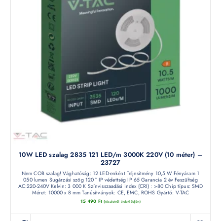
10W LED szalag 2835 121 LED/m 3000K 220V (10 méter) –
23727
Nem COB szalag! Vághatóság: 12 LED-enként Teljesítmény 10,5 W Fényáram 1
050 lumen Sugárzási szög 120 ° IP védettség IP 65 Garancia 2 év Feszültség
AC:220-240V Kelvin: 3 000 K Színvisszaadási index (CRI) : >80 Chip típus: SMD
Méret: 10000 x 8 mm Tanúsítványok: CE, EMC, ROHS Gyártó: V-TAC
15 490
Ft
(készletről érdeklődjön)