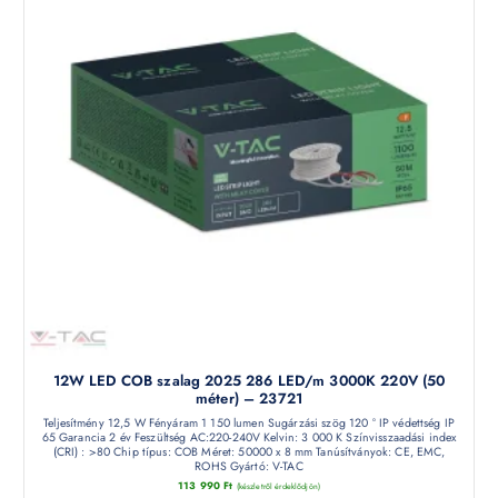
12W LED COB szalag 2025 286 LED/m 3000K 220V (50
méter) – 23721
Teljesítmény 12,5 W Fényáram 1 150 lumen Sugárzási szög 120 ° IP védettség IP
65 Garancia 2 év Feszültség AC:220-240V Kelvin: 3 000 K Színvisszaadási index
(CRI) : >80 Chip típus: COB Méret: 50000 x 8 mm Tanúsítványok: CE, EMC,
ROHS Gyártó: V-TAC
113 990
Ft
(készletről érdeklődjön)