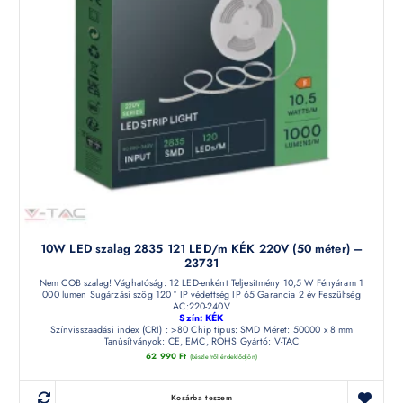
10W LED szalag 2835 121 LED/m KÉK 220V (50 méter) –
23731
Nem COB szalag! Vághatóság: 12 LED-enként Teljesítmény 10,5 W Fényáram 1
000 lumen Sugárzási szög 120 ° IP védettség IP 65 Garancia 2 év Feszültség
AC:220-240V
Szín: KÉK
Színvisszaadási index (CRI) : >80 Chip típus: SMD Méret: 50000 x 8 mm
Tanúsítványok: CE, EMC, ROHS Gyártó: V-TAC
62 990
Ft
(készletről érdeklődjön)
Kosárba teszem