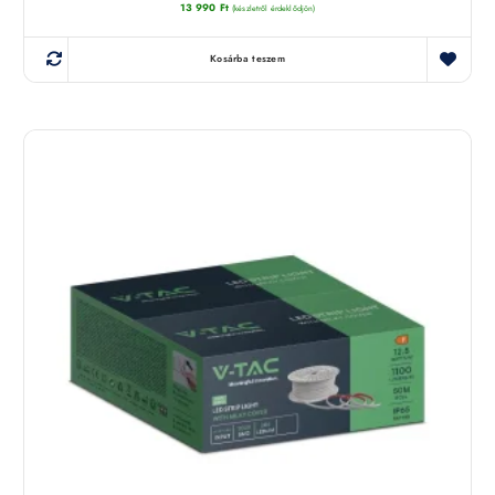
13 990
Ft
(készletről érdeklődjön)
Kosárba teszem