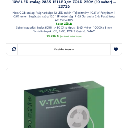
10W LED szalag 2835 121 LED/m ZÖLD 220V (10 méter) –
23726
Nem COB szalag! Vághatóság: 12 LED-enként Teljesítmény 10,5 W Fényáram 1
050 lumen Sugárzási szög 120 ° IP védettség IP 65 Garancia 2 év Feszültség
AC:220-240V
Szín: ZÖLD
Színvisszaadási index (CRI) : >80 Chip típus: SMD Méret: 10000 x 8 mm
Tanúsítványok: CE, EMC, ROHS Gyártó: V-TAC
15 490
Ft
(készletről érdeklődjön)
Kosárba teszem