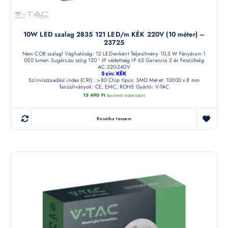
10W LED szalag 2835 121 LED/m KÉK 220V (10 méter) –
23725
Nem COB szalag! Vághatóság: 12 LED-enként Teljesítmény 10,5 W Fényáram 1
050 lumen Sugárzási szög 120 ° IP védettség IP 65 Garancia 2 év Feszültség
AC:220-240V
Szín: KÉK
Színvisszaadási index (CRI) : >80 Chip típus: SMD Méret: 10000 x 8 mm
Tanúsítványok: CE, EMC, ROHS Gyártó: V-TAC
15 490
Ft
(készletről érdeklődjön)
Kosárba teszem