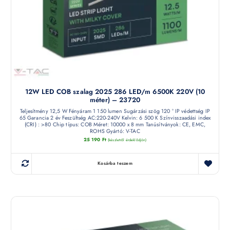
12W LED COB szalag 2025 286 LED/m 6500K 220V (10
méter) – 23720
Teljesítmény 12,5 W Fényáram 1 150 lumen Sugárzási szög 120 ° IP védettség IP
65 Garancia 2 év Feszültség AC:220-240V Kelvin: 6 500 K Színvisszaadási index
(CRI) : >80 Chip típus: COB Méret: 10000 x 8 mm Tanúsítványok: CE, EMC,
ROHS Gyártó: V-TAC
25 190
Ft
(készletről érdeklődjön)
Kosárba teszem