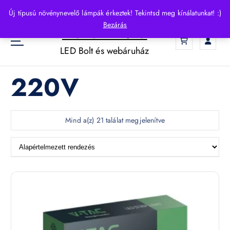
S
Új típusú növénynevelő lámpák érkeztek! Tekintsd meg kínálatunkat! :)
k
Bezárás
HelloLED.hu
i
0
p
LED Bolt és webáruház
t
o
220V
c
o
n
t
Mind a(z) 21 találat megjelenítve
e
n
t