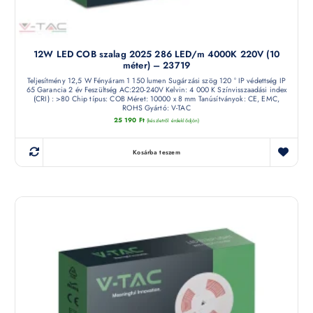
12W LED COB szalag 2025 286 LED/m 4000K 220V (10
méter) – 23719
Teljesítmény 12,5 W Fényáram 1 150 lumen Sugárzási szög 120 ° IP védettség IP
65 Garancia 2 év Feszültség AC:220-240V Kelvin: 4 000 K Színvisszaadási index
(CRI) : >80 Chip típus: COB Méret: 10000 x 8 mm Tanúsítványok: CE, EMC,
ROHS Gyártó: V-TAC
25 190
Ft
(készletről érdeklődjön)
Kosárba teszem