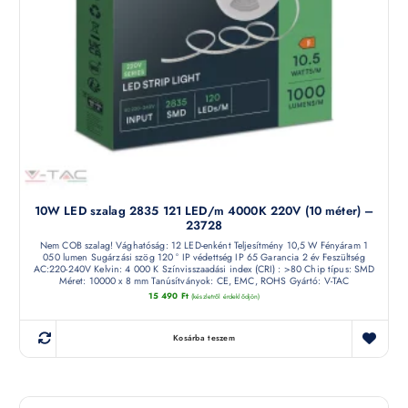
10W LED szalag 2835 121 LED/m 4000K 220V (10 méter) –
23728
Nem COB szalag! Vághatóság: 12 LED-enként Teljesítmény 10,5 W Fényáram 1
050 lumen Sugárzási szög 120 ° IP védettség IP 65 Garancia 2 év Feszültség
AC:220-240V Kelvin: 4 000 K Színvisszaadási index (CRI) : >80 Chip típus: SMD
Méret: 10000 x 8 mm Tanúsítványok: CE, EMC, ROHS Gyártó: V-TAC
15 490
Ft
(készletről érdeklődjön)
Kosárba teszem