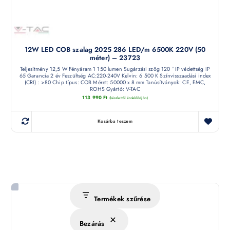
12W LED COB szalag 2025 286 LED/m 6500K 220V (50
méter) – 23723
Teljesítmény 12,5 W Fényáram 1 150 lumen Sugárzási szög 120 ° IP védettség IP
65 Garancia 2 év Feszültség AC:220-240V Kelvin: 6 500 K Színvisszaadási index
(CRI) : >80 Chip típus: COB Méret: 50000 x 8 mm Tanúsítványok: CE, EMC,
ROHS Gyártó: V-TAC
113 990
Ft
(készletről érdeklődjön)
Kosárba teszem
Termékek szűrése
Bezárás