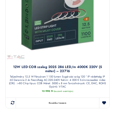
12W LED COB szalag 2025 286 LED/m 4000K 220V (5
méter) – 23716
Teljesítmény 12,5 W Fényáram 1 150 lumen Sugárzási szög 120 ° IP védettség IP
65 Garancia 2 év Feszültség AC:220-240V Kelvin: 4 000 K Színvisszaadási index
(CRI) : >80 Chip típus: COB Méret: 5000 x 8 mm Tanúsítványok: CE, EMC, ROHS
Gyártó: V-TAC
13 990
Ft
(készletről érdeklődjön)
Kosárba teszem