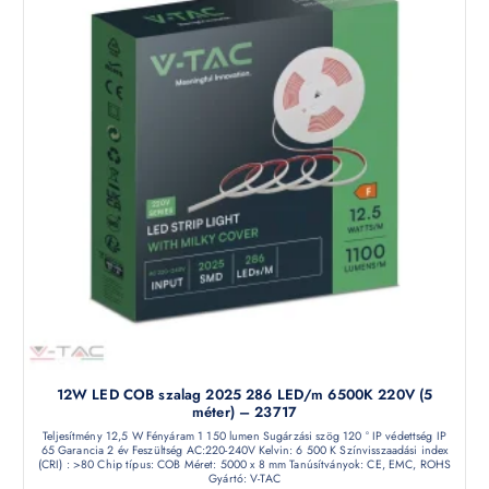
12W LED COB szalag 2025 286 LED/m 6500K 220V (5
méter) – 23717
Teljesítmény 12,5 W Fényáram 1 150 lumen Sugárzási szög 120 ° IP védettség IP
65 Garancia 2 év Feszültség AC:220-240V Kelvin: 6 500 K Színvisszaadási index
(CRI) : >80 Chip típus: COB Méret: 5000 x 8 mm Tanúsítványok: CE, EMC, ROHS
Gyártó: V-TAC