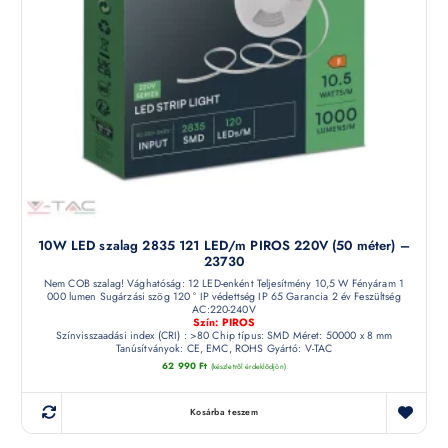
10W LED szalag 2835 121 LED/m PIROS 220V (50 méter) –
23730
Nem COB szalag! Vághatóság: 12 LED-enként Teljesítmény 10,5 W Fényáram 1
000 lumen Sugárzási szög 120 ° IP védettség IP 65 Garancia 2 év Feszültség
AC:220-240V
Szín: PIROS
Színvisszaadási index (CRI) : >80 Chip típus: SMD Méret: 50000 x 8 mm
Tanúsítványok: CE, EMC, ROHS Gyártó: V-TAC
62 990
Ft
(készletről érdeklődjön)
Kosárba teszem