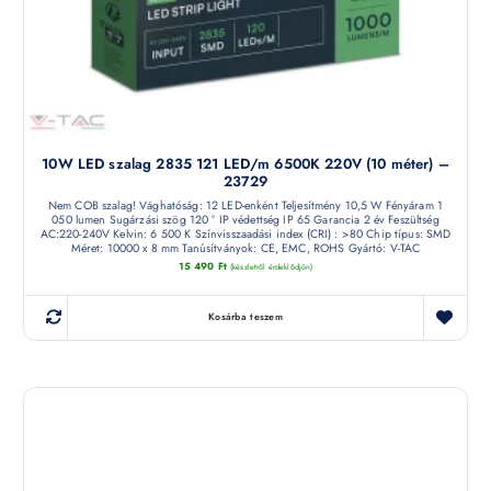
10W LED szalag 2835 121 LED/m 6500K 220V (10 méter) –
23729
Nem COB szalag! Vághatóság: 12 LED-enként Teljesítmény 10,5 W Fényáram 1
050 lumen Sugárzási szög 120 ° IP védettség IP 65 Garancia 2 év Feszültség
AC:220-240V Kelvin: 6 500 K Színvisszaadási index (CRI) : >80 Chip típus: SMD
Méret: 10000 x 8 mm Tanúsítványok: CE, EMC, ROHS Gyártó: V-TAC
15 490
Ft
(készletről érdeklődjön)
Kosárba teszem