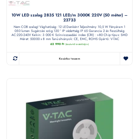
10W LED szalag 2835 121 LED/m 3000K 220V (50 méter) –
23733
Nem COB szalag! Vághatóság: 12 LED-enként Teljesítmény 10,5 W Fényáram 1
050 lumen Sugárzási szög 120 ° IP védettség IP 65 Garancia 2 év Feszültség
AC:220-240V Kelvin: 3 000 K Színvisszaadási index (CRI) : >80 Chip típus: SMD
Méret: 50000 x 8 mm Tanúsítványok: CE, EMC, ROHS Gyártó: V-TAC
62 990
Ft
(készletről érdeklődjön)
Kosárba teszem