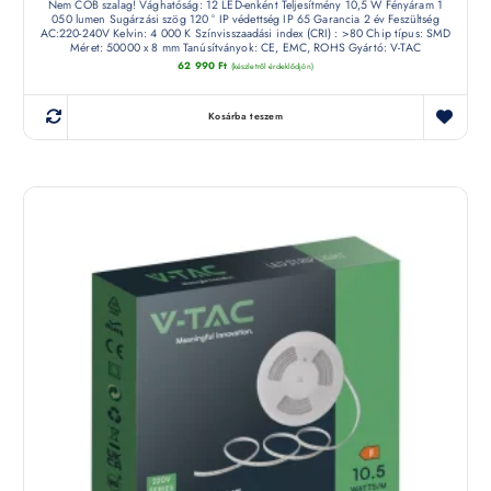
Nem COB szalag! Vághatóság: 12 LED-enként Teljesítmény 10,5 W Fényáram 1
050 lumen Sugárzási szög 120 ° IP védettség IP 65 Garancia 2 év Feszültség
AC:220-240V Kelvin: 4 000 K Színvisszaadási index (CRI) : >80 Chip típus: SMD
Méret: 50000 x 8 mm Tanúsítványok: CE, EMC, ROHS Gyártó: V-TAC
62 990
Ft
(készletről érdeklődjön)
Kosárba teszem