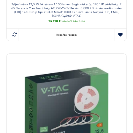
Teljesítmény 12,5 W Fényáram 1 150 lumen Sugárzási szög 120 ° IP védettség IP
65 Garancia 2 év Feszültség AC:220-240V Kelvin: 3 000 K Színvisszaadási index
(CRI) : >80 Chip típus: COB Méret: 10000 x 8 mm Tanúsítványok: CE, EMC,
ROHS Gyártó: V-TAC
25 190
Ft
(készletről érdeklődjön)
Kosárba teszem