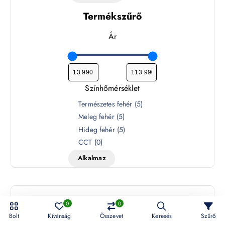
Termékszűrő
Ár
Színhőmérséklet
S
Természetes fehér
(
5
)
z
Meleg fehér
(
5
)
í
Hideg fehér
(
5
)
n
CCT
(
0
)
h
Alkalmaz
ő
m
é
r
0
0
s
Termékek szűrése
Bolt
Kívánság
Összevet
Keresés
Szűrő
é