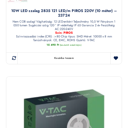
10W LED szalag 2835 121 LED/m PIROS 220V (10 méter) –
23724
Nem COB szalag! Vághatóság: 12 LED-enként Teljesítmény 10,5 W Fényáram 1
050 lumen Sugárzási szög 120 ° IP védettség IP 65 Garancia 2 év Feszültség
AC:220-240V
Szín: PIROS
Színvisszaadási index (CRI) : >80 Chip típus: SMD Méret: 10000 x 8 mm
Tanúsítványok: CE, EMC, ROHS Gyártó: V-TAC
15 490
Ft
(készletről érdeklődjön)
Kosárba teszem