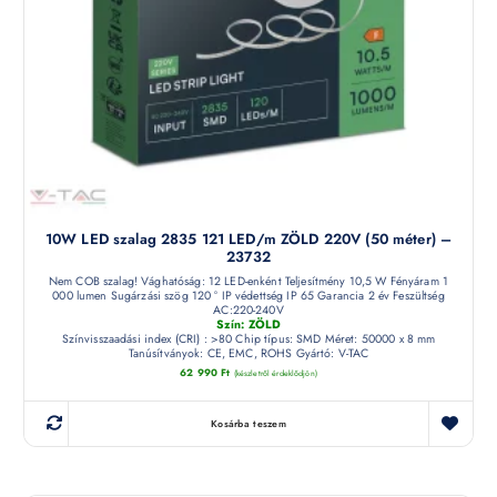
10W LED szalag 2835 121 LED/m ZÖLD 220V (50 méter) –
23732
Nem COB szalag! Vághatóság: 12 LED-enként Teljesítmény 10,5 W Fényáram 1
000 lumen Sugárzási szög 120 ° IP védettség IP 65 Garancia 2 év Feszültség
AC:220-240V
Szín: ZÖLD
Színvisszaadási index (CRI) : >80 Chip típus: SMD Méret: 50000 x 8 mm
Tanúsítványok: CE, EMC, ROHS Gyártó: V-TAC
62 990
Ft
(készletről érdeklődjön)
Kosárba teszem