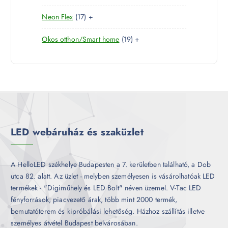
0
e
m
k
1
Neon Flex
17
+
t
r
é
7
e
m
k
1
Okos otthon/Smart home
19
+
t
r
é
9
e
m
k
t
r
é
e
m
k
r
é
m
k
é
k
LED webáruház és szaküzlet
A HelloLED székhelye Budapesten a 7. kerületben található, a Dob
utca 82. alatt. Az üzlet - melyben személyesen is vásárolhatóak LED
termékek - "Digiműhely és LED Bolt" néven üzemel. V-Tac LED
fényforrások, piacvezető árak, több mint 2000 termék,
bemutatóterem és kipróbálási lehetőség. Házhoz szállítás illetve
személyes átvétel Budapest belvárosában.