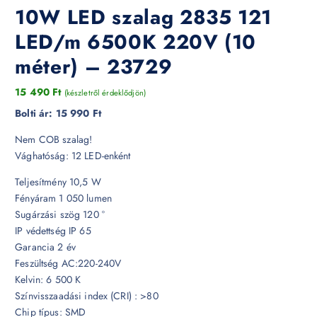
10W LED szalag 2835 121
LED/m 6500K 220V (10
méter) – 23729
15 490
Ft
(készletről érdeklődjön)
Bolti ár:
15 990 Ft
Nem COB szalag!
Vághatóság: 12 LED-enként
Teljesítmény 10,5 W
Fényáram 1 050 lumen
Sugárzási szög 120 °
IP védettség IP 65
Garancia 2 év
Feszültség AC:220-240V
Kelvin: 6 500 K
Színvisszaadási index (CRI) : >80
Chip típus: SMD