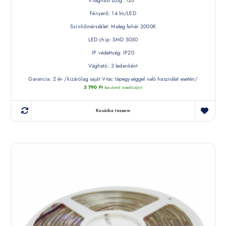
Világítási szög: 120 °
Fényerő: 14 lm/LED
Színhőmérséklet: Meleg fehér 3000K
LED chip: SMD 5050
IP védettség: IP20
Vágható: 3 ledenként
Garancia: 2 év /kizárólag saját V-tac tápegységgel való használat esetén/
3 790
Ft
(készletről érdeklődjön)
Kosárba teszem