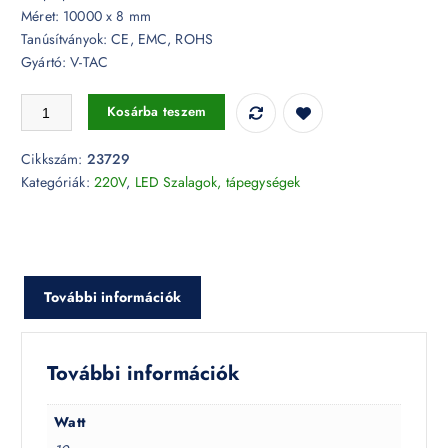
Méret: 10000 x 8 mm
Tanúsítványok: CE, EMC, ROHS
Gyártó: V-TAC
10W LED szalag 2835 121 LED/m 6500K 220V (10 méter) - 23729 me
Kosárba teszem
Cikkszám:
23729
Kategóriák:
220V
,
LED Szalagok, tápegységek
További információk
További információk
Watt