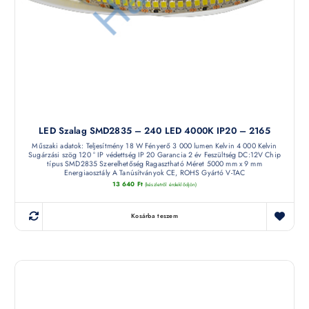
LED Szalag SMD2835 – 240 LED 4000K IP20 – 2165
Műszaki adatok: Teljesítmény 18 W Fényerő 3 000 lumen Kelvin 4 000 Kelvin
Sugárzási szög 120 ° IP védettség IP 20 Garancia 2 év Feszültség DC:12V Chip
típus SMD2835 Szerelhetőség Ragasztható Méret 5000 mm x 9 mm
Energiaosztály A Tanúsítványok CE, ROHS Gyártó V-TAC
13 640
Ft
(készletről érdeklődjön)
Kosárba teszem