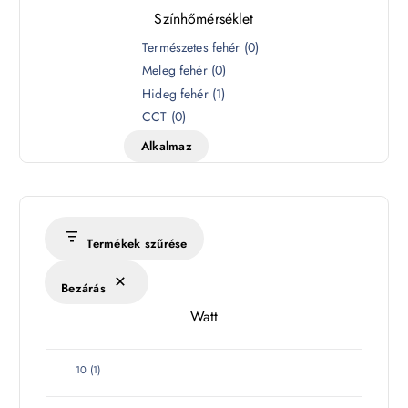
Színhőmérséklet
S
Természetes fehér
(
0
)
z
Meleg fehér
(
0
)
í
Hideg fehér
(
1
)
n
CCT
(
0
)
h
Alkalmaz
ő
m
é
r
s
Termékek szűrése
é
k
Bezárás
l
Watt
e
t
W
10
(
1
)
a