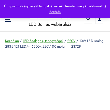
S
Új típusú növénynevelő lámpák érkeztek! Tekintsd meg kínálatunkat! :)
k
Bezárás
HelloLED.hu
i
0
p
LED Bolt és webáruház
t
o
c
Kezdőlap
/
LED Szalagok, tápegységek
/
220V
/ 10W LED szalag
o
2835 121 LED/m 6500K 220V (10 méter) – 23729
n
t
e
n
t