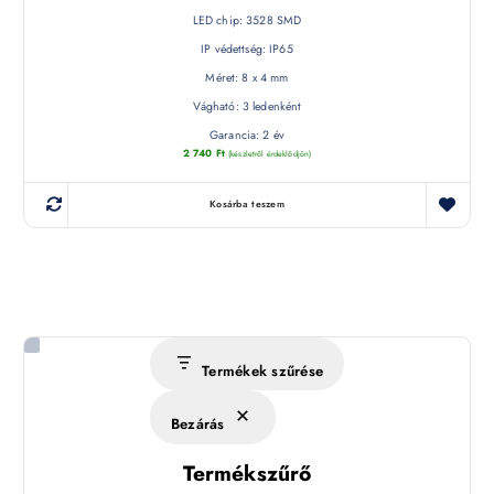
LED chip: 3528 SMD
IP védettség: IP65
Méret: 8 x 4 mm
Vágható: 3 ledenként
Garancia: 2 év
2 740
Ft
(készletről érdeklődjön)
Kosárba teszem
Termékek szűrése
Bezárás
Termékszűrő