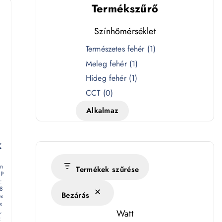
Termékszűrő
Színhőmérséklet
S
Természetes fehér
(
1
)
z
Meleg fehér
(
1
)
í
Hideg fehér
(
1
)
n
CCT
(
0
)
h
Alkalmaz
ő
m
é
K
r
en
s
Termékek szűrése
IP
é
:
58
Bezárás
k
ex
x
l
,
Watt
: