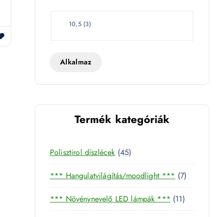
e
t
W
10,5
(
3
)
a
t
t
Alkalmaz
Termék kategóriák
4
Polisztirol díszlécek
45
5
7
*** Hangulatvilágítás/moodlight ***
7
t
t
e
1
*** Növénynevelő LED lámpák ***
11
e
r
1
r