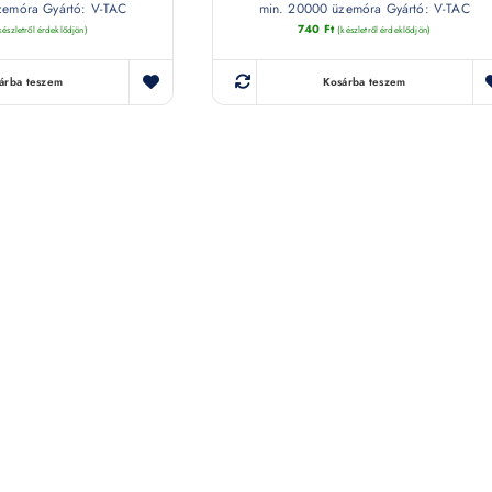
zemóra Gyártó: V-TAC
min. 20000 üzemóra Gyártó: V-TAC
740
Ft
készletről érdeklődjön)
(készletről érdeklődjön)
árba teszem
Kosárba teszem