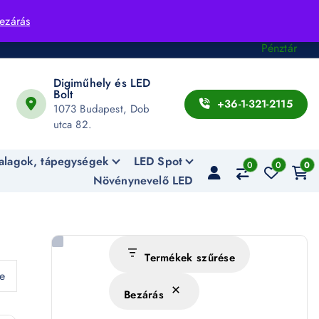
Fiók
ezárás
Kosár
Pénztár
Digiműhely és LED
Bolt
+36-1-321-2115
1073 Budapest, Dob
utca 82.
alagok, tápegységek
LED Spot
0
0
0
Növénynevelő LED
Termékek szűrése
ve
Bezárás