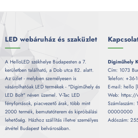
LED webáruház és szaküzlet
Kapcsola
A HelloLED székhelye Budapesten a 7.
Digiműhely K
kerületben található, a Dob utca 82. alatt.
Cím: 1073 Bu
Az üzlet - melyben személyesen is
Telefon: +36-
vásárolhatóak LED termékek - "Digiműhely és
E-mail: hello 
LED Bolt" néven üzemel. V-Tac LED
Web: https://
fényforrások, piacvezető árak, több mint
Számlaszám:
2000 termék, bemutatóterem és kipróbálási
00000000
lehetőség. Házhoz szállítás illetve személyes
Adószám: 25
átvétel Budapest belvárosában.