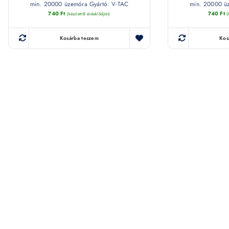
min. 20000 üzemóra Gyártó: V-TAC
min. 20000 ü
740
Ft
740
Ft
(készletről érdeklődjön)
(
Kosárba teszem
Kos