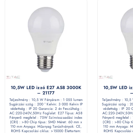
10,5W LED izzó E27 A58 3000K
10,5W LED i
– 21177
–
Teljesítmény : 10,5 W Fényáram : 1 055 lumen
Teljesítmény : 10,
Sugárzási szög : 200 ° Kelvin: 3 000 Kelvin IP
Sugárzási szög : 20
védettség : IP 20 Garancia: 2 év Feszültség :
védettség : IP 20 
AC:220-240V,50Hz Foglalat: E27 Típus: A58
AC:220-240V,50Hz 
Fényerő megfelel : 75W Színvisszaadási index
Fényerő megfelel :
(CRI) : >80 Chip típus: SMD Méret: 60 mm x
(CRI) : >80 Chip 
110 mm Anyaga: Műanyag Tanúsítványok: CE,
110 mm Anyaga: Mű
ROHS Kapcsolási ciklus: >15000 Élettartam:
ROHS Kapcsolási c