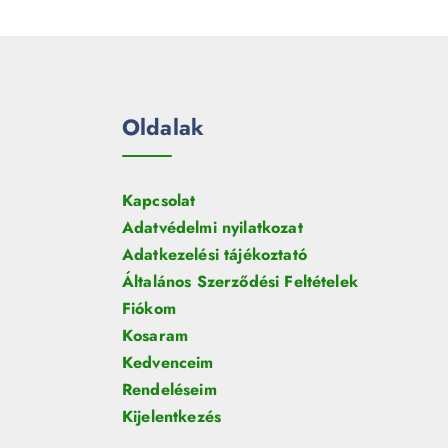
e
m
k
r
é
m
k
é
k
Oldalak
Kapcsolat
Adatvédelmi nyilatkozat
Adatkezelési tájékoztató
Általános Szerződési Feltételek
Fiókom
Kosaram
Kedvenceim
Rendeléseim
Kijelentkezés