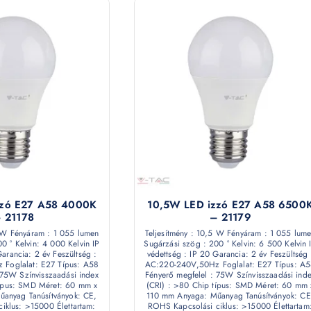
zzó E27 A58 4000K
10,5W LED izzó E27 A58 6500
 21178
– 21179
5 W Fényáram : 1 055 lumen
Teljesítmény : 10,5 W Fényáram : 1 055 lum
0 ° Kelvin: 4 000 Kelvin IP
Sugárzási szög : 200 ° Kelvin: 6 500 Kelvin 
Garancia: 2 év Feszültség :
védettség : IP 20 Garancia: 2 év Feszültség 
Foglalat: E27 Típus: A58
AC:220-240V,50Hz Foglalat: E27 Típus: A
 75W Színvisszaadási index
Fényerő megfelel : 75W Színvisszaadási ind
típus: SMD Méret: 60 mm x
(CRI) : >80 Chip típus: SMD Méret: 60 mm 
anyag Tanúsítványok: CE,
110 mm Anyaga: Műanyag Tanúsítványok: CE
iklus: >15000 Élettartam:
ROHS Kapcsolási ciklus: >15000 Élettartam