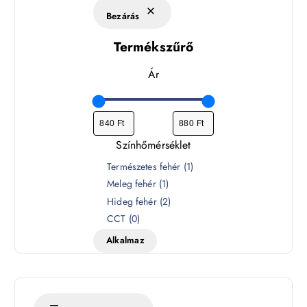
Bezárás
Termékszűrő
Ár
Színhőmérséklet
S
Természetes fehér
(
1
)
z
Meleg fehér
(
1
)
í
Hideg fehér
(
2
)
n
CCT
(
0
)
h
Alkalmaz
ő
m
é
r