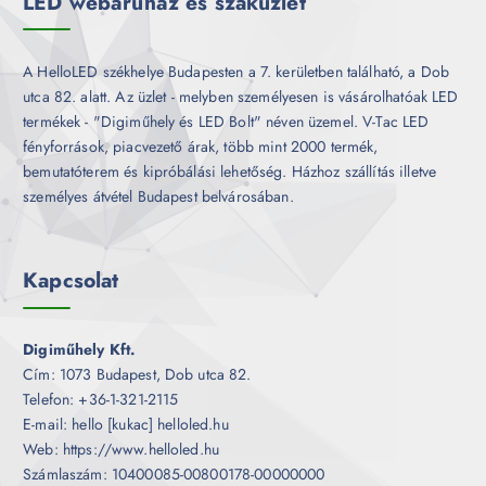
LED webáruház és szaküzlet
A HelloLED székhelye Budapesten a 7. kerületben található, a Dob
utca 82. alatt. Az üzlet - melyben személyesen is vásárolhatóak LED
termékek - "Digiműhely és LED Bolt" néven üzemel. V-Tac LED
fényforrások, piacvezető árak, több mint 2000 termék,
bemutatóterem és kipróbálási lehetőség. Házhoz szállítás illetve
személyes átvétel Budapest belvárosában.
Kapcsolat
Digiműhely Kft.
Cím: 1073 Budapest, Dob utca 82.
Telefon: +36-1-321-2115
E-mail: hello [kukac] helloled.hu
Web: https://www.helloled.hu
Számlaszám: 10400085-00800178-00000000