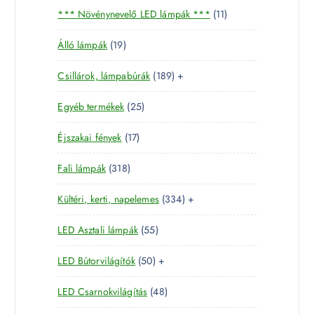
e
1
*** Növénynevelő LED lámpák ***
11
e
r
1
r
m
1
Álló lámpák
19
t
m
é
9
e
é
k
1
Csillárok, lámpabúrák
189
+
t
r
k
8
e
m
2
Egyéb termékek
25
9
r
é
5
t
m
k
1
Éjszakai fények
17
t
e
é
7
e
r
k
3
Fali lámpák
318
t
r
m
1
e
m
é
3
Kültéri, kerti, napelemes
334
+
8
r
é
k
3
t
m
k
5
LED Asztali lámpák
55
4
e
é
5
t
r
k
5
LED Bútorvilágítók
50
+
t
e
m
0
e
r
é
4
LED Csarnokvilágítás
48
t
r
m
k
8
e
m
é