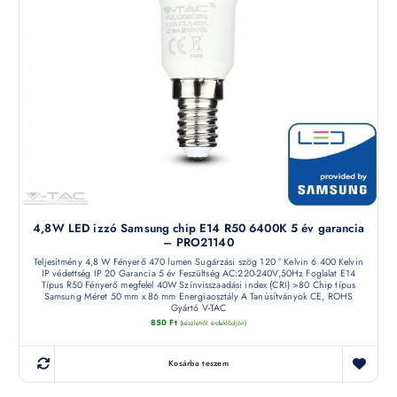
4,8W LED izzó Samsung chip E14 R50 6400K 5 év garancia
– PRO21140
Teljesítmény 4,8 W Fényerő 470 lumen Sugárzási szög 120 ° Kelvin 6 400 Kelvin
IP védettség IP 20 Garancia 5 év Feszültség AC:220-240V,50Hz Foglalat E14
Típus R50 Fényerő megfelel 40W Színvisszaadási index (CRI) >80 Chip típus
Samsung Méret 50 mm x 86 mm Energiaosztály A Tanúsítványok CE, ROHS
Gyártó V-TAC
850
Ft
(készletről érdeklődjön)
Kosárba teszem