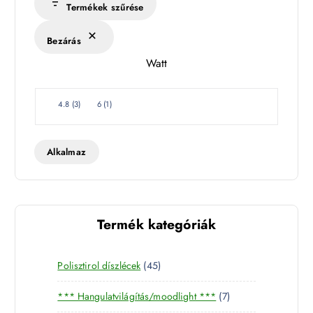
s
Termékek szűrése
é
k
Bezárás
l
Watt
e
t
W
4.8
(
3
)
6
(
1
)
a
t
t
Alkalmaz
Termék kategóriák
4
Polisztirol díszlécek
45
5
7
*** Hangulatvilágítás/moodlight ***
7
t
t