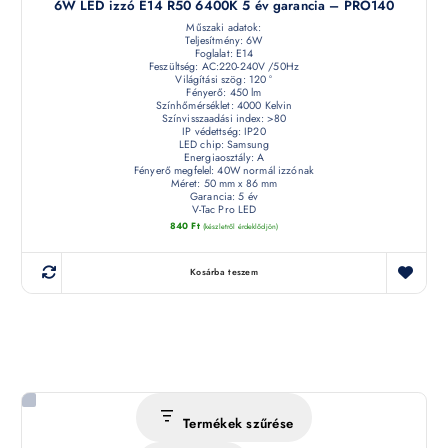
6W LED izzó E14 R50 6400K 5 év garancia – PRO140
Műszaki adatok:
Teljesítmény: 6W
Foglalat: E14
Feszültség: AC:220-240V /50Hz
Világítási szög: 120 °
Fényerő: 450 lm
Színhőmérséklet: 4000 Kelvin
Színvisszaadási index: >80
IP védettség: IP20
LED chip: Samsung
Energiaosztály: A
Fényerő megfelel: 40W normál izzónak
Méret: 50 mm x 86 mm
Garancia: 5 év
V-Tac Pro LED
840
Ft
(készletről érdeklődjön)
Kosárba teszem
Termékek szűrése