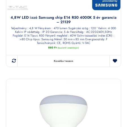
4,8W LED izzó Samsung chip E14 R50 4000K 5 év garancia
– 21139
Teljesítmény : 4,8 W Fényáram : 470 lumen Sugárzási szög : 120 ° Kelvin: 4 000
Kelvin IP védettség : IP 20 Garancia: 5 év Feszültség : AC:220-240V,50Hz
Foglalat: E14 Típus: R50 Fényerő megfelel : 40W Színvisszaadási index (CRI) :
>80 Chip típus: Samsung Méret: 50 mm x 85 mm Energiaosztály: F
Tanúsítványok: CE, ROHS Gyártó: V-TAC
880
Ft
(készletről érdeklődjön)
Kosárba teszem