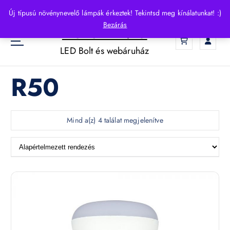
S
Új típusú növénynevelő lámpák érkeztek! Tekintsd meg kínálatunkat! :)
k
Bezárás
HelloLED.hu
i
0
p
LED Bolt és webáruház
t
o
R50
c
o
n
t
Mind a(z) 4 találat megjelenítve
e
n
t