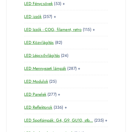
5
LED Fénycsövek
53
+
t
r
é
k
3
e
m
k
2
LED izzók
257
+
t
r
é
5
e
m
k
1
LED Izzók - COG, filament, retro
115
+
7
r
é
1
t
m
k
8
LED Közvilágítás
82
5
e
é
2
t
r
k
2
LED Lépcsővilágítás
24
t
e
m
4
e
r
é
2
LED Mennyezeti lámpák
287
+
t
r
m
k
8
e
m
é
2
LED Modulok
25
7
r
é
k
5
t
m
k
2
LED Panelek
277
+
t
e
é
7
e
r
k
3
LED Reflektorok
336
+
7
r
m
3
t
m
é
2
LED Spotlámpák: G4, G9, GU10, stb...
235
+
6
e
é
k
3
t
r
k