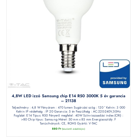
4,8W LED izzó Samsung chip E14 R50 3000K 5 év garancia
– 21138
Teljesítmény : 4,8 W Fényáram : 470 lumen Sugárzási szög : 120 ° Kelvin: 3 000
Kelvin IP védettség : IP 20 Garancia: 5 év Feszültség : AC:220-240V,50Hz
Foglalat: E14 Típus: R50 Fényerő megfelel : 40W Színvisszaadási index (CRI) :
>80 Chip típus: Samsung Méret: 50 mm x 85 mm Energiaosztály: F
Tanúsítványok: CE, ROHS Gyártó: V-TAC
880
Ft
(készletről érdeklődjön)