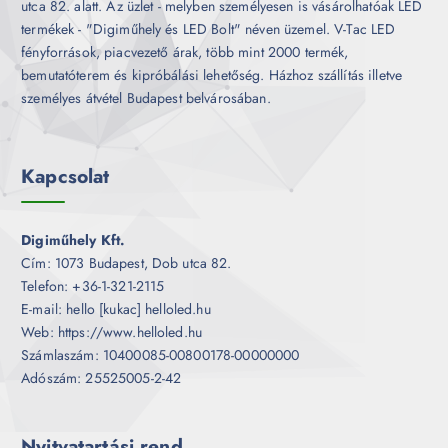
utca 82. alatt. Az üzlet - melyben személyesen is vásárolhatóak LED
termékek - "Digiműhely és LED Bolt" néven üzemel. V-Tac LED
fényforrások, piacvezető árak, több mint 2000 termék,
bemutatóterem és kipróbálási lehetőség. Házhoz szállítás illetve
személyes átvétel Budapest belvárosában.
Kapcsolat
Digiműhely Kft.
Cím: 1073 Budapest, Dob utca 82.
Telefon: +36-1-321-2115
E-mail: hello [kukac] helloled.hu
Web: https://www.helloled.hu
Számlaszám: 10400085-00800178-00000000
Adószám: 25525005-2-42
Nyitvatartási rend