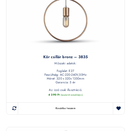
Kör csillár bronz – 3835
Műszaki adatok:
Foglalat: E27
Feszültség: AC:220-240V,50Hz
Méret: 320 x 320x 1350mm
Garancia: 5 év
Az izzó csak illusztráció.
4 290
Ft
(készletről érdeklődjön)
Kosárba teszem