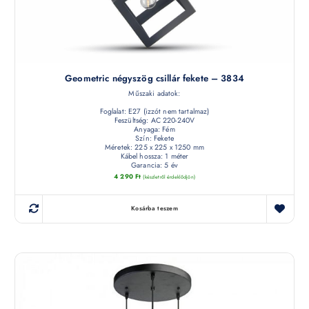
Geometric négyszög csillár fekete – 3834
Műszaki adatok:
Foglalat: E27 (izzót nem tartalmaz)
Feszültség: AC 220-240V
Anyaga: Fém
Szín: Fekete
Méretek: 225 x 225 x 1250 mm
Kábel hossza: 1 méter
Garancia: 5 év
4 290
Ft
(készletről érdeklődjön)
Kosárba teszem