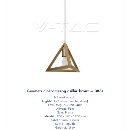
Geometric háromszög csillár bronz – 3831
Műszaki adatok:
Foglalat: E27 (izzót nem tartalmaz)
Feszültség: AC 220-240V
Anyaga: Fém
Szín: Bronz
Méretek: 250 x 190 x 1250 mm
Kábel hossza: 1 méter
Súly 1,1 kg/db
Garancia: 5 év