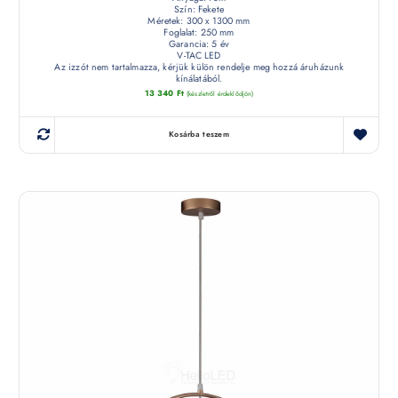
Szín: Fekete
Méretek: 300 x 1300 mm
Foglalat: 250 mm
Garancia: 5 év
V-TAC LED
Az izzót nem tartalmazza, kérjük külön rendelje meg hozzá áruházunk
kínálatából.
13 340
Ft
(készletről érdeklődjön)
Kosárba teszem