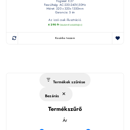
Foglalat: E27
Feszültség: AC:220-240V,50Hz
Méret: 320 x 320x 1350mm
Garancia: 5 év
Az izzó csak illusztráció.
4 290
Ft
(készletről érdeklődjön)
Kosárba teszem
Termékek szűrése
Bezárás
Termékszűrő
Ár