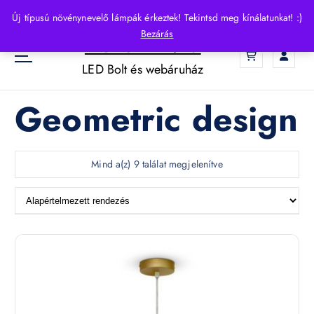
S
Új típusú növénynevelő lámpák érkeztek! Tekintsd meg kínálatunkat! :)
k
Bezárás
HelloLED.hu
i
0
p
LED Bolt és webáruház
t
o
Geometric design
c
o
n
t
Mind a(z) 9 találat megjelenítve
e
n
t