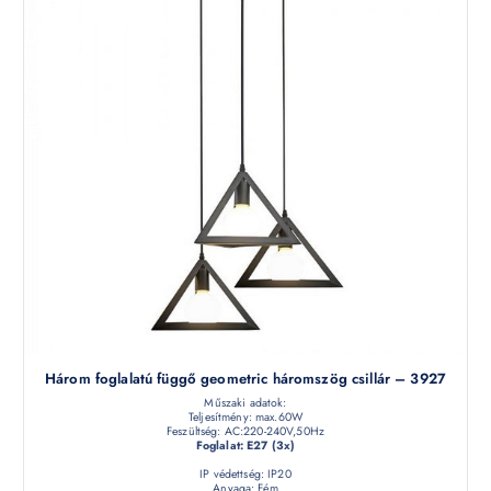
Három foglalatú függő geometric háromszög csillár – 3927
Műszaki adatok:
Teljesítmény: max.60W
Feszültség: AC:220-240V,50Hz
Foglalat: E27 (3x)
IP védettség: IP20
Anyaga: Fém