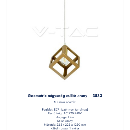
Geometric négyszög csillár arany – 3833
Műszaki adatok:
Foglalat: E27 (izzót nem tartalmaz)
Feszültség: AC 220-240V
Anyaga: Fém
Szín: Arany
Méretek: 225 x 225 x 1250 mm
Kábel hossza: 1 méter