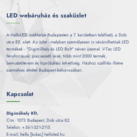
é
k
LED webáruház és szaküzlet
A HelloLED székhelye Budapesten a 7. kerületben található, a Dob
utca 82. alatt. Az üzlet - melyben személyesen is vásárolhatóak LED
termékek - "Digiműhely és LED Bolt" néven üzemel. V-Tac LED
fényforrások, piacvezető árak, több mint 2000 termék,
bemutatóterem és kipróbálási lehetőség. Házhoz szállítás illetve
személyes átvétel Budapest belvárosában.
Kapcsolat
Digiműhely Kft.
Cím: 1073 Budapest, Dob utca 82.
Telefon: +36-1-321-2115
E-mail: hello [kukac] helloled.hu