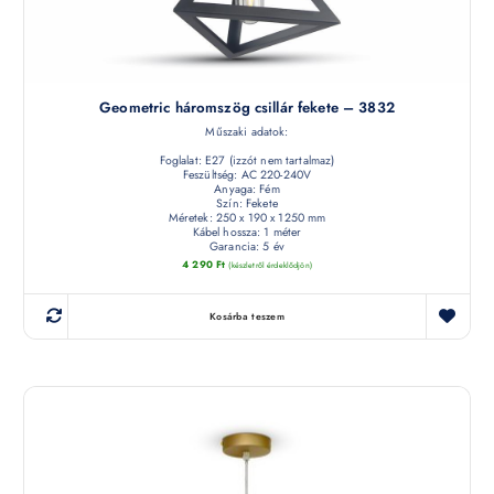
Geometric háromszög csillár fekete – 3832
Műszaki adatok:
Foglalat: E27 (izzót nem tartalmaz)
Feszültség: AC 220-240V
Anyaga: Fém
Szín: Fekete
Méretek: 250 x 190 x 1250 mm
Kábel hossza: 1 méter
Garancia: 5 év
4 290
Ft
(készletről érdeklődjön)
Kosárba teszem