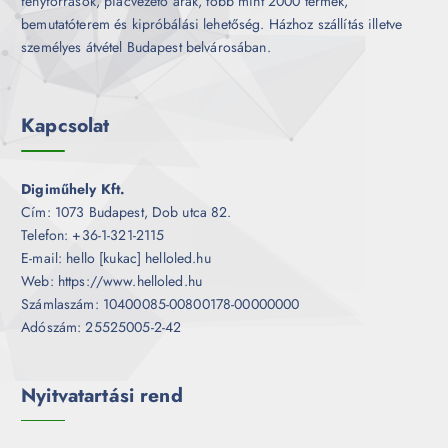
fényforrások, piacvezető árak, több mint 2000 termék,
bemutatóterem és kipróbálási lehetőség. Házhoz szállítás illetve
személyes átvétel Budapest belvárosában.
Kapcsolat
Digiműhely Kft.
Cím: 1073 Budapest, Dob utca 82.
Telefon: +36-1-321-2115
E-mail: hello [kukac] helloled.hu
Web: https://www.helloled.hu
Számlaszám: 10400085-00800178-00000000
Adószám: 25525005-2-42
Nyitvatartási rend