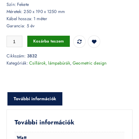
Szín: Fekete
Méretek: 250 x 190 x 1250 mm
Kábel hossza: 1 méter
Garancia: 5 év
Geometric háromszög csillár fekete - 3832 mennyiség
Kosárba teszem
Cikkszám:
3832
Kategóriák:
Csillárok, lámpabúrák
,
Geometric design
További információk
További információk
Watt