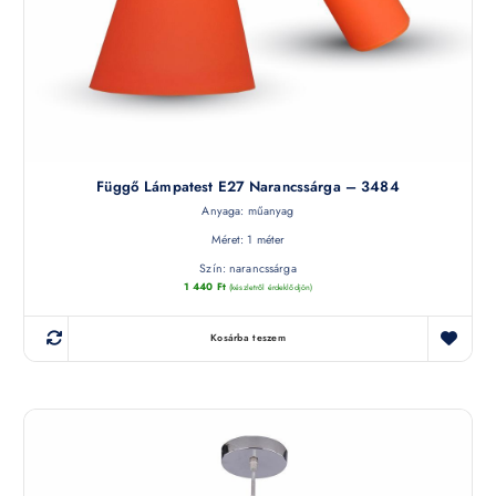
Függő Lámpatest E27 Narancssárga – 3484
Anyaga: műanyag
Méret: 1 méter
Szín: narancssárga
1 440
Ft
(készletről érdeklődjön)
Kosárba teszem