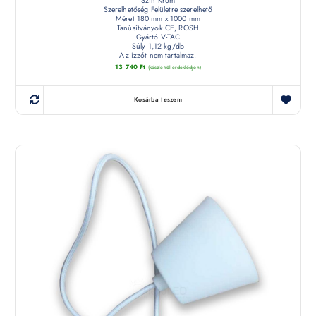
Szín Króm
Szerelhetőség Felületre szerelhető
Méret 180 mm x 1000 mm
Tanúsítványok CE, ROSH
Gyártó V-TAC
Súly 1,12 kg/db
Az izzót nem tartalmaz.
13 740
Ft
(készletről érdeklődjön)
Kosárba teszem