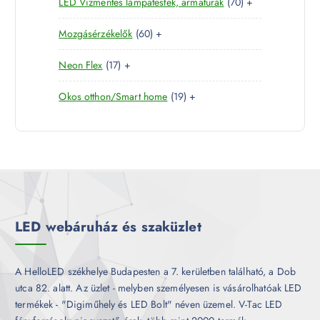
7
LED Vízmentes lámpatestek, armatúrák
70
+
t
r
m
k
0
e
m
é
6
Mozgásérzékelők
60
+
t
r
é
k
0
e
m
k
1
Neon Flex
17
+
t
r
é
7
e
m
k
1
Okos otthon/Smart home
19
+
t
r
é
9
e
m
k
t
r
é
e
m
k
r
é
m
k
é
k
LED webáruház és szaküzlet
A HelloLED székhelye Budapesten a 7. kerületben található, a Dob
utca 82. alatt. Az üzlet - melyben személyesen is vásárolhatóak LED
termékek - "Digiműhely és LED Bolt" néven üzemel. V-Tac LED