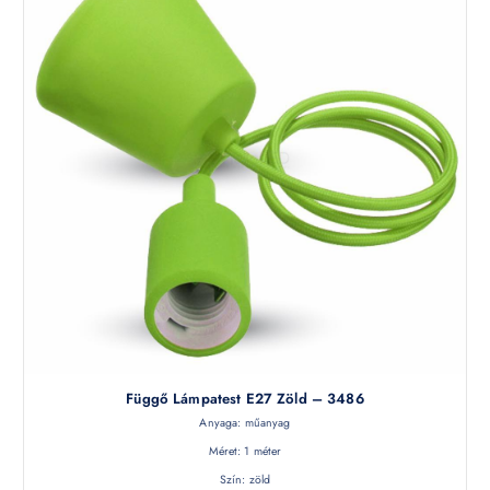
Függő Lámpatest E27 Zöld – 3486
Anyaga: műanyag
Méret: 1 méter
Szín: zöld