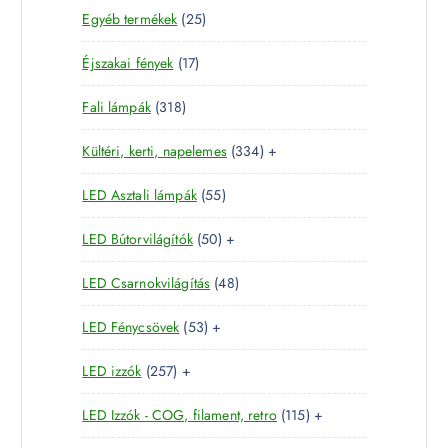
m
2
Egyéb termékek
25
9
r
é
5
t
m
k
1
Éjszakai fények
17
t
e
é
7
e
r
k
3
Fali lámpák
318
t
r
m
1
e
m
é
3
Kültéri, kerti, napelemes
334
+
8
r
é
k
3
t
m
k
5
LED Asztali lámpák
55
4
e
é
5
t
r
k
5
LED Bútorvilágítók
50
+
t
e
m
0
e
r
é
4
LED Csarnokvilágítás
48
t
r
m
k
8
e
m
é
5
LED Fénycsövek
53
+
t
r
é
k
3
e
m
k
2
LED izzók
257
+
t
r
é
5
e
m
k
1
LED Izzók - COG, filament, retro
115
+
7
r
é
1
t
m
k