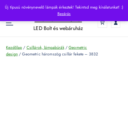
S
Új típusú növénynevelő lámpák érkeztek! Tekintsd meg kínálatunkat! :)
k
Bezárás
HelloLED.hu
i
0
p
LED Bolt és webáruház
t
o
c
Kezdőlap
/
Csillárok, lámpabúrák
/
Geometric
o
design
/ Geometric háromszög csillár fekete – 3832
n
t
e
n
t