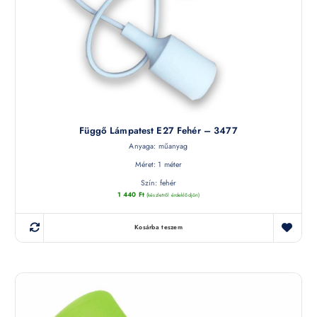
Függő Lámpatest E27 Fehér – 3477
Anyaga: műanyag
Méret: 1 méter
Szín: fehér
1 440
Ft
(készletről érdeklődjön)
Kosárba teszem