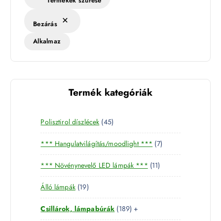
Termékek szűrése
Bezárás
Alkalmaz
Termék kategóriák
4
Polisztirol díszlécek
45
5
7
*** Hangulatvilágítás/moodlight ***
7
t
t
e
1
*** Növénynevelő LED lámpák ***
11
e
r
1
r
m
1
Álló lámpák
19
t
m
é
9
e
é
k
1
Csillárok, lámpabúrák
189
+
t
r
k
8
e