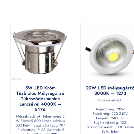
5W LED Króm
20W LED Mélysugárz
Tűzbiztos Mélysugárzó
3000K – 1273
Tükröződésmentes
Műszaki adatok:
Lencsével 4000K –
8176
Teljesítmény: 20W
Feszültség: 220-240V
Műszaki adatok: Teljesítmény 5
Fényerő: 2400 lm
W Fényerő 500 lumen Kelvin 4
Sugárzási szög: 120°
000 Kelvin Sugárzási szög 70 °
Színhőmérséklet: 3000 Kelvin
IP védettség IP 65 Garancia 5
Szín: fehér