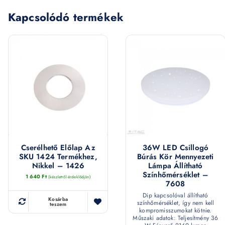
Kapcsolódó termékek
Cserélhető Előlap Az
36W LED Csillogó
SKU 1424 Termékhez,
Búrás Kör Mennyezeti
Nikkel – 1426
Lámpa Állítható
Színhőmérséklet –
1 640
Ft
(készletről érdeklődjön)
7608
Dip kapcsolóval állítható
Kosárba
színhőmérséklet, így nem kell
teszem
kompromisszumokat kötnie.
Műszaki adatok: Teljesítmény 36