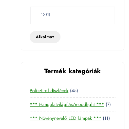
e
t
W
16
(
1
)
a
t
t
Alkalmaz
Termék kategóriák
4
Polisztirol díszlécek
45
5
7
*** Hangulatvilágítás/moodlight ***
7
t
t
0K - 21695 mennyiség
e
1
*** Növénynevelő LED lámpák ***
11
e
r
1
r