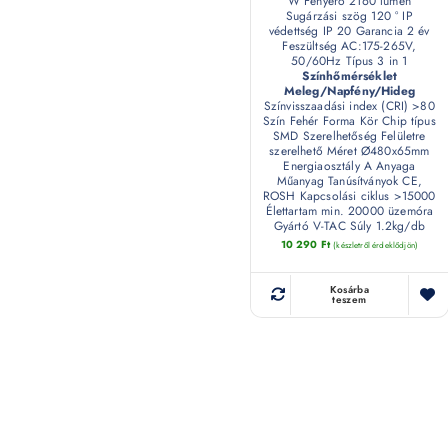
W Fényerő 2160 lumen
Sugárzási szög 120 ° IP
védettség IP 20 Garancia 2 év
Feszültség AC:175-265V,
50/60Hz Típus 3 in 1
Színhőmérséklet
Meleg/Napfény/Hideg
Színvisszaadási index (CRI) >80
Szín Fehér Forma Kör Chip típus
SMD Szerelhetőség Felületre
szerelhető Méret Ø480x65mm
Energiaosztály A Anyaga
Műanyag Tanúsítványok CE,
ROSH Kapcsolási ciklus >15000
Élettartam min. 20000 üzemóra
Gyártó V-TAC Súly 1.2kg/db
10 290
Ft
(készletről érdeklődjön)
Kosárba
teszem