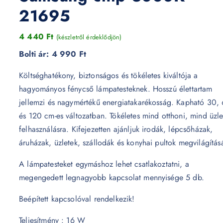
21695
4 440
Ft
(készletről érdeklődjön)
Bolti ár:
4 990 Ft
Költséghatékony, biztonságos és tökéletes kiváltója a
hagyományos fénycső lámpatesteknek. Hosszú élettartam
jellemzi és nagymértékű energiatakarékosság. Kapható 30,
és 120 cm-es változatban. Tökéletes mind otthoni, mind üzle
felhasználásra. Kifejezetten ajánljuk irodák, lépcsőházak,
áruházak, üzletek, szállodák és konyhai pultok megvilágítás
A lámpatesteket egymáshoz lehet csatlakoztatni, a
megengedett legnagyobb kapcsolat mennyisége 5 db.
Beépített kapcsolóval rendelkezik!
Teljesítmény : 16 W