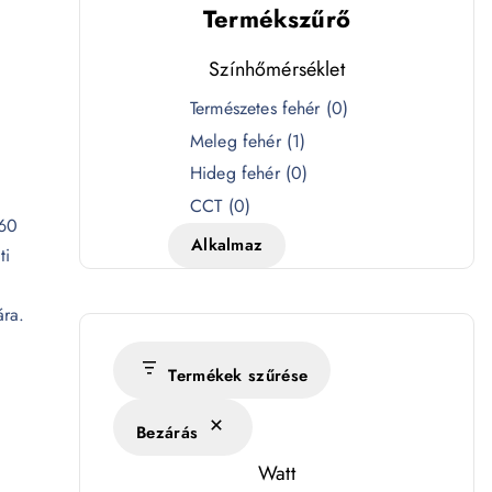
Termékszűrő
Színhőmérséklet
S
Természetes fehér
(
0
)
z
Meleg fehér
(
1
)
í
Hideg fehér
(
0
)
n
CCT
(
0
)
 60
h
Alkalmaz
ti
ő
m
ára.
é
r
s
Termékek szűrése
é
Bezárás
k
l
Watt