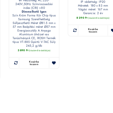
év Feszültség AC:220-
IP védettség: IP20
240V,50Hz Színvisszaadási
Méretek: 180 x 83 mm
index (CRI) >80
Vágási méret: 167 mm
Dimmelhető Igen
Garancia: 2 év
Szín Króm Forma Kör Chip típus
8 290
Ft
(készletről érdeklődjön)
Samsung Szerelhetőség
Süllyeszthető Méret Ø81.5 mm x
57 mm Beépítési méret Ø57 mm
Kosárba
Energiaosztály A Anyaga
teszem
Alumínium ötvözet vas
Tanúsítványok CE, ROSH Termék
típus VT-885 Gyártó V-TAC Súly
245,2 g/db
3 890
Ft
(készletről érdeklődjön)
Kosárba
teszem