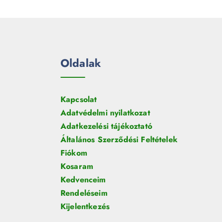
e
m
k
r
é
m
k
é
k
Oldalak
Kapcsolat
Adatvédelmi nyilatkozat
Adatkezelési tájékoztató
Általános Szerződési Feltételek
Fiókom
Kosaram
Kedvenceim
Rendeléseim
Kijelentkezés