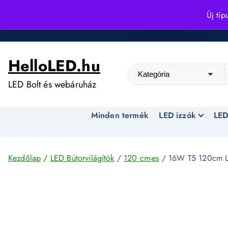
S
Új típ
k
Kedvező árak egész évben!
i
p
HelloLED.hu
t
o
LED Bolt és webáruház
c
o
Minden termék
LED izzók
LED
n
t
e
n
Kezdőlap
/
LED Bútorvilágítók
/
120 cm-es
/ 16W T5 120cm L
t