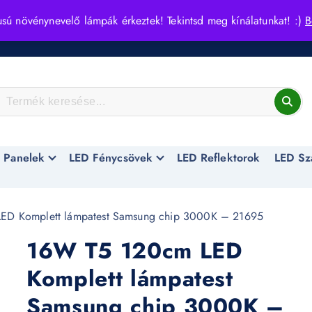
usú növénynevelő lámpák érkeztek! Tekintsd meg kínálatunkat! :)
B
 Panelek
LED Fénycsövek
LED Reflektorok
LED Sz
ED Komplett lámpatest Samsung chip 3000K – 21695
16W T5 120cm LED
Komplett lámpatest
Samsung chip 3000K –