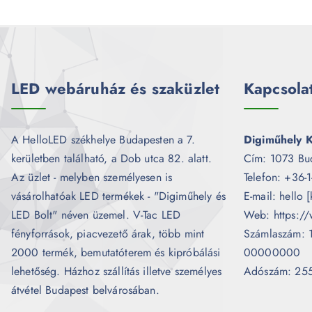
LED webáruház és szaküzlet
Kapcsola
A HelloLED székhelye Budapesten a 7.
Digiműhely K
kerületben található, a Dob utca 82. alatt.
Cím: 1073 Bu
Az üzlet - melyben személyesen is
Telefon: +36-
vásárolhatóak LED termékek - "Digiműhely és
E-mail: hello 
LED Bolt" néven üzemel. V-Tac LED
Web: https://
fényforrások, piacvezető árak, több mint
Számlaszám:
2000 termék, bemutatóterem és kipróbálási
00000000
lehetőség. Házhoz szállítás illetve személyes
Adószám: 25
átvétel Budapest belvárosában.