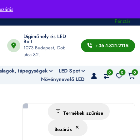
Fiók
ezárás
Kosár
Pénztár
Digiműhely és LED
Bolt
+36-1-321-2115
1073 Budapest, Dob
utca 82.
alagok, tápegységek
LED Spot
0
0
0
Növénynevelő LED
Termékek szűrése
Bezárás