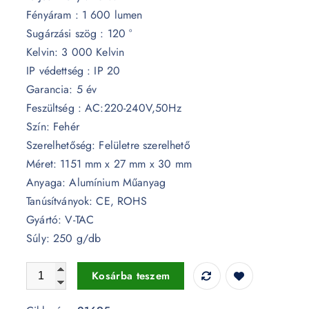
Fényáram : 1 600 lumen
Sugárzási szög : 120 °
Kelvin: 3 000 Kelvin
IP védettség : IP 20
Garancia: 5 év
Feszültség : AC:220-240V,50Hz
Szín: Fehér
Szerelhetőség: Felületre szerelhető
Méret: 1151 mm x 27 mm x 30 mm
Anyaga: Alumínium Műanyag
Tanúsítványok: CE, ROHS
Gyártó: V-TAC
Súly: 250 g/db
16W T5 120cm LED Komplett lámpatest Samsung chip 300
Kosárba teszem