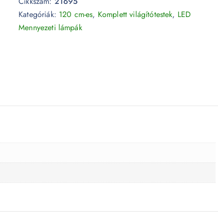
Cikkszám:
21695
Kategóriák:
120 cm-es
,
Komplett világítótestek
,
LED
Mennyezeti lámpák