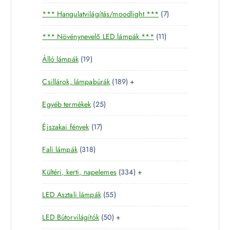
5
7
*** Hangulatvilágítás/moodlight ***
7
t
t
e
1
*** Növénynevelő LED lámpák ***
11
e
r
1
r
m
1
Álló lámpák
19
t
m
é
9
e
é
k
1
Csillárok, lámpabúrák
189
+
t
r
k
8
e
m
2
Egyéb termékek
25
9
r
é
5
t
m
k
1
Éjszakai fények
17
t
e
é
7
e
r
k
3
Fali lámpák
318
t
r
m
1
e
m
é
3
Kültéri, kerti, napelemes
334
+
8
r
é
k
3
t
m
k
5
LED Asztali lámpák
55
4
e
é
5
t
r
k
5
LED Bútorvilágítók
50
+
t
e
m
0
e