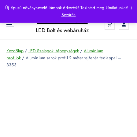
S
Új típusú növénynevelő lámpák érkeztek! Tekintsd meg kínálatunkat! :)
k
Bezárás
HelloLED.hu
i
0
p
LED Bolt és webáruház
t
o
c
Kezdőlap
/
LED Szalagok, tápegységek
/
Alumínium
o
profilok
/ Alumínium sarok profil 2 méter tejfehér fedlappal –
n
3353
t
e
n
t