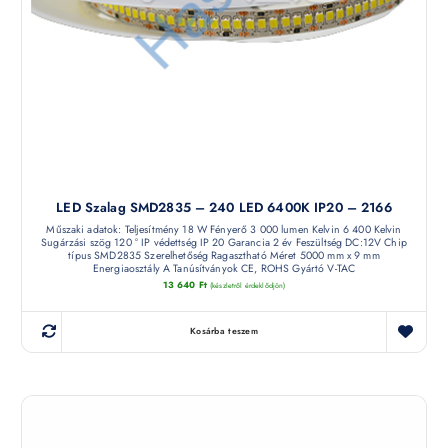
LED Szalag SMD2835 – 240 LED 6400K IP20 – 2166
Műszaki adatok: Teljesítmény 18 W Fényerő 3 000 lumen Kelvin 6 400 Kelvin
Sugárzási szög 120 ° IP védettség IP 20 Garancia 2 év Feszültség DC:12V Chip
típus SMD2835 Szerelhetőség Ragasztható Méret 5000 mm x 9 mm
Energiaosztály A Tanúsítványok CE, ROHS Gyártó V-TAC
13 640
Ft
(készletről érdeklődjön)
Kosárba teszem