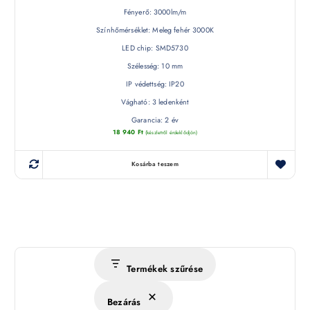
Fényerő: 3000lm/m
Színhőmérséklet: Meleg fehér 3000K
LED chip: SMD5730
Szélesség: 10 mm
IP védettség: IP20
Vágható: 3 ledenként
Garancia: 2 év
18 940
Ft
(készletről érdeklődjön)
Kosárba teszem
Termékek szűrése
Bezárás