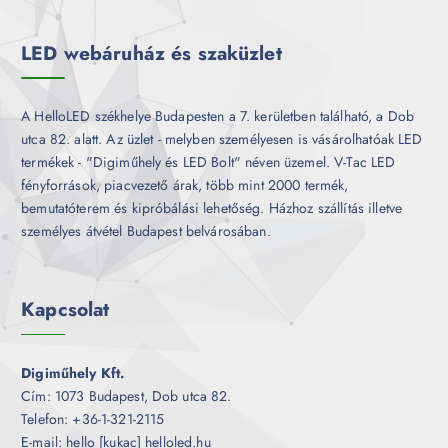
é
k
LED webáruház és szaküzlet
A HelloLED székhelye Budapesten a 7. kerületben található, a Dob
utca 82. alatt. Az üzlet - melyben személyesen is vásárolhatóak LED
termékek - "Digiműhely és LED Bolt" néven üzemel. V-Tac LED
fényforrások, piacvezető árak, több mint 2000 termék,
bemutatóterem és kipróbálási lehetőség. Házhoz szállítás illetve
személyes átvétel Budapest belvárosában.
Kapcsolat
Digiműhely Kft.
Cím: 1073 Budapest, Dob utca 82.
Telefon: +36-1-321-2115
E-mail: hello [kukac] helloled.hu