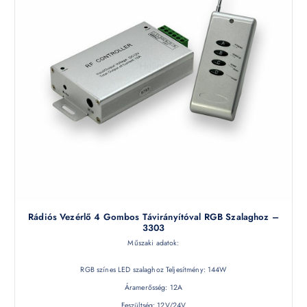
Rádiós Vezérlő 4 Gombos Távirányítóval RGB Szalaghoz –
3303
Műszaki adatok:
RGB színes LED szalaghoz Teljesítmény: 144W
Áramerősség: 12A
Feszültség: 12V/24V