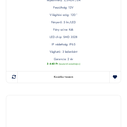
Teljesítmény: 3,6W/m /3A
Feszültség: 12V
Világítási szög: 120 °
Fényerő: 5 lm/LED
Fény színe: Kék
LED chip: SMD 3528
IP védettség: IP65
Vágható: 3 ledenként
Garancia: 2 év
3 440
Ft
(készletről érdeklődjön)
Kosárba teszem