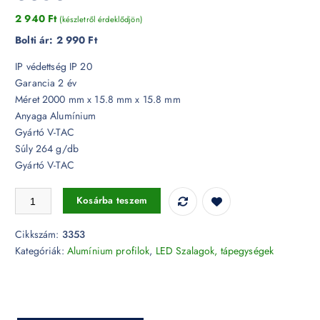
2 940
Ft
(készletről érdeklődjön)
Bolti ár:
2 990 Ft
IP védettség IP 20
Garancia 2 év
Méret 2000 mm x 15.8 mm x 15.8 mm
Anyaga Alumínium
Gyártó V-TAC
Súly 264 g/db
Gyártó V-TAC
Alumínium sarok profil 2 méter tejfehér fedlappal - 3353 mennyiség
Kosárba teszem
Cikkszám:
3353
Kategóriák:
Alumínium profilok
,
LED Szalagok, tápegységek