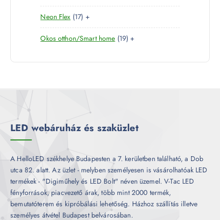
0
e
m
k
1
Neon Flex
17
+
t
r
é
7
e
m
k
1
Okos otthon/Smart home
19
+
t
r
é
9
e
m
k
t
r
é
e
m
k
r
é
m
k
é
k
LED webáruház és szaküzlet
A HelloLED székhelye Budapesten a 7. kerületben található, a Dob
utca 82. alatt. Az üzlet - melyben személyesen is vásárolhatóak LED
termékek - "Digiműhely és LED Bolt" néven üzemel. V-Tac LED
fényforrások, piacvezető árak, több mint 2000 termék,
bemutatóterem és kipróbálási lehetőség. Házhoz szállítás illetve
személyes átvétel Budapest belvárosában.