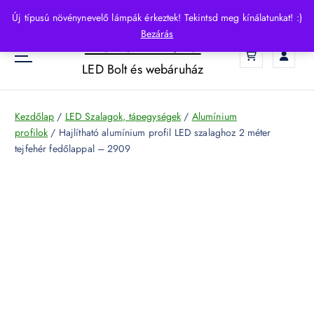
S
Új típusú növénynevelő lámpák érkeztek! Tekintsd meg kínálatunkat! :)
k
Bezárás
HelloLED.hu
i
0
p
LED Bolt és webáruház
t
o
c
Kezdőlap
/
LED Szalagok, tápegységek
/
Alumínium
o
profilok
/ Hajlítható alumínium profil LED szalaghoz 2 méter
n
tejfehér fedőlappal – 2909
t
e
n
t