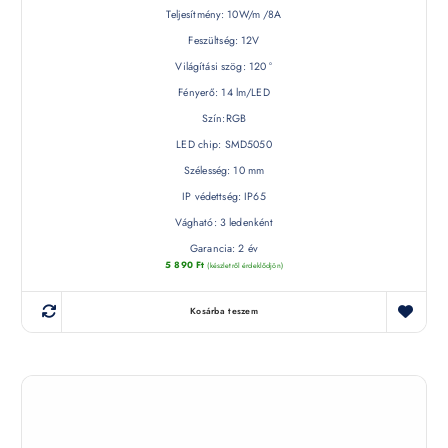
Teljesítmény: 10W/m /8A
Feszültség: 12V
Világítási szög: 120 °
Fényerő: 14 lm/LED
Szín:RGB
LED chip: SMD5050
Szélesség: 10 mm
IP védettség: IP65
Vágható: 3 ledenként
Garancia: 2 év
5 890
Ft
(készletről érdeklődjön)
Kosárba teszem