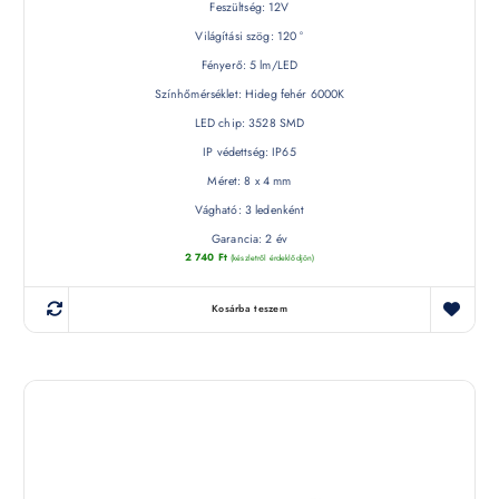
Feszültség: 12V
Világítási szög: 120 °
Fényerő: 5 lm/LED
Színhőmérséklet: Hideg fehér 6000K
LED chip: 3528 SMD
IP védettség: IP65
Méret: 8 x 4 mm
Vágható: 3 ledenként
Garancia: 2 év
2 740
Ft
(készletről érdeklődjön)
Kosárba teszem