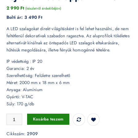
2 990
Ft
(készletről érdeklődjön)
Bolti ár:
3 490 Ft
A LED szalagokat direkt világításként is fel lehet használni, de nem
feltétlenül dekoratívak szabadon ragasztva. Az aluprofilok tökéletes
alternatívát kínálnak az öntapadós LED szalagok eltakarására,
hűtésük megoldására, illetve fényük homogénné tételére.
IP védettség : IP 20
Garancia: 2 év
Szerelhetőség: Felületre szerelhető
Méret: 2000 mm x 18 mm x 6 mm
Anyaga: Alumínium
Gyártó: V-TAC
Súly: 170 g/db
Hajlítható alumínium profil LED szalaghoz 2 méter tejfehér fedőlappal
Kosárba teszem
Cikkszám:
2909