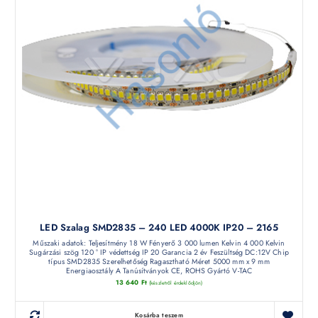
LED Szalag SMD2835 – 240 LED 4000K IP20 – 2165
Műszaki adatok: Teljesítmény 18 W Fényerő 3 000 lumen Kelvin 4 000 Kelvin
Sugárzási szög 120 ° IP védettség IP 20 Garancia 2 év Feszültség DC:12V Chip
típus SMD2835 Szerelhetőség Ragasztható Méret 5000 mm x 9 mm
Energiaosztály A Tanúsítványok CE, ROHS Gyártó V-TAC
13 640
Ft
(készletről érdeklődjön)
Kosárba teszem