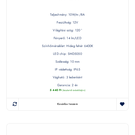
Teljesítmény: 10W/m /8A
Feszültség: 12V
Világítási szög: 120 °
Fényerő: 14 lm/LED
Színhőmérséklet: Hideg fehér 6400K
LED chip: SMD5050
Szélesség: 10 mm
IP védettség: IP65
Vágható: 3 ledenként
Garancia: 2 év
5 440
Ft
(készletről érdeklődjön)
Kosárba teszem