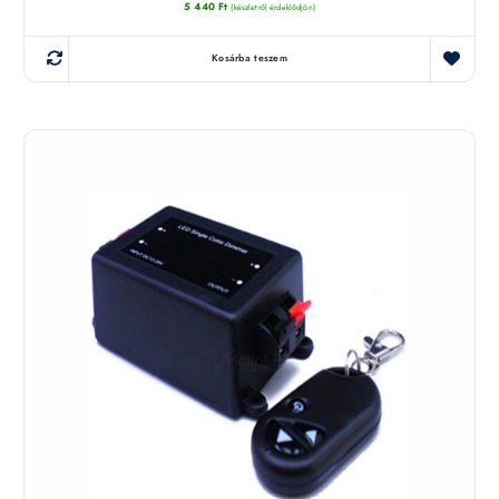
5 440
Ft
(készletről érdeklődjön)
Kosárba teszem