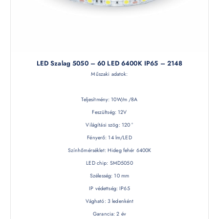
LED Szalag 5050 – 60 LED 6400K IP65 – 2148
Műszaki adatok:
Teljesítmény: 10W/m /8A
Feszültség: 12V
Világítási szög: 120 °
Fényerő: 14 lm/LED
Színhőmérséklet: Hideg fehér 6400K
LED chip: SMD5050
Szélesség: 10 mm
IP védettség: IP65
Vágható: 3 ledenként
Garancia: 2 év