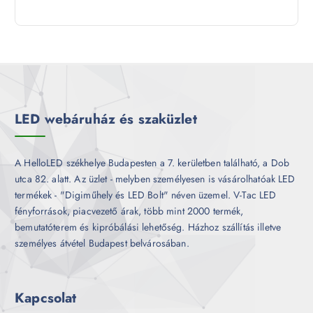
9
e
m
k
t
r
é
e
m
k
r
é
m
k
é
k
LED webáruház és szaküzlet
A HelloLED székhelye Budapesten a 7. kerületben található, a Dob
utca 82. alatt. Az üzlet - melyben személyesen is vásárolhatóak LED
termékek - "Digiműhely és LED Bolt" néven üzemel. V-Tac LED
fényforrások, piacvezető árak, több mint 2000 termék,
bemutatóterem és kipróbálási lehetőség. Házhoz szállítás illetve
személyes átvétel Budapest belvárosában.
Kapcsolat