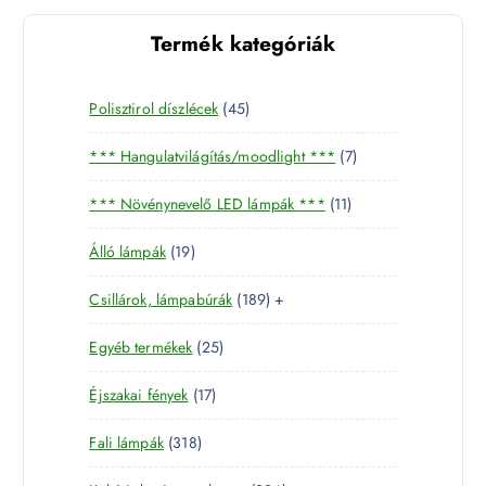
Termék kategóriák
4
Polisztirol díszlécek
45
5
7
*** Hangulatvilágítás/moodlight ***
7
t
t
e
1
*** Növénynevelő LED lámpák ***
11
e
r
1
r
m
1
Álló lámpák
19
t
m
é
9
e
é
k
1
Csillárok, lámpabúrák
189
+
t
r
k
8
e
m
2
Egyéb termékek
25
9
r
é
5
t
m
k
1
Éjszakai fények
17
t
e
é
7
e
r
k
3
Fali lámpák
318
t
r
m
1
e
m
é