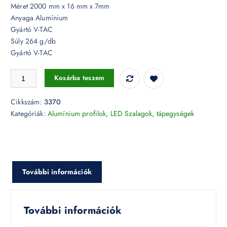
Méret 2000 mm x 16 mm x 7mm
Anyaga Alumínium
Gyártó V-TAC
Súly 264 g/db
Gyártó V-TAC
Alumínium profil LED szalaghoz 2 méter tejfehér fedlappal - 3370 men
Kosárba teszem
Cikkszám:
3370
Kategóriák:
Alumínium profilok
,
LED Szalagok, tápegységek
További információk
További információk