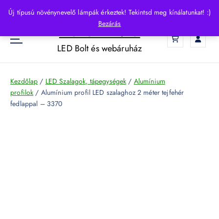
S
Új típusú növénynevelő lámpák érkeztek! Tekintsd meg kínálatunkat! :)
k
Bezárás
HelloLED.hu
i
0
p
LED Bolt és webáruház
t
o
c
Kezdőlap
/
LED Szalagok, tápegységek
/
Alumínium
o
profilok
/ Alumínium profil LED szalaghoz 2 méter tejfehér
n
fedlappal – 3370
t
e
n
t