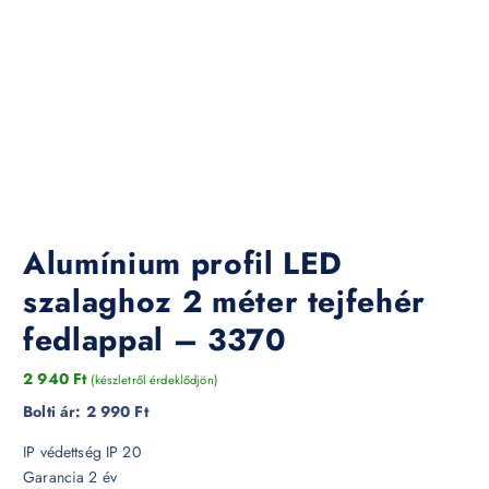
Alumínium profil LED
szalaghoz 2 méter tejfehér
fedlappal – 3370
2 940
Ft
(készletről érdeklődjön)
Bolti ár:
2 990 Ft
IP védettség IP 20
Garancia 2 év