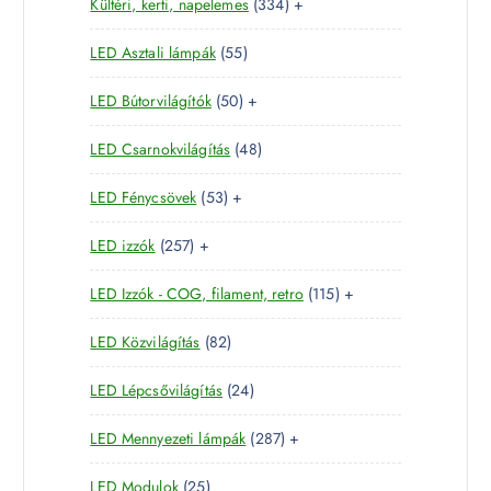
3
Kültéri, kerti, napelemes
334
+
8
r
é
k
3
t
m
k
5
LED Asztali lámpák
55
4
e
é
5
t
r
k
5
LED Bútorvilágítók
50
+
t
e
m
0
e
r
é
4
LED Csarnokvilágítás
48
t
r
m
k
8
e
m
é
5
LED Fénycsövek
53
+
t
r
é
k
3
e
m
k
2
LED izzók
257
+
t
r
é
5
e
m
k
1
LED Izzók - COG, filament, retro
115
+
7
r
é
1
t
m
k
8
LED Közvilágítás
82
5
e
é
2
t
r
k
2
LED Lépcsővilágítás
24
t
e
m
4
e
r
é
2
LED Mennyezeti lámpák
287
+
t
r
m
k
8
e
m
é
2
LED Modulok
25
7
r