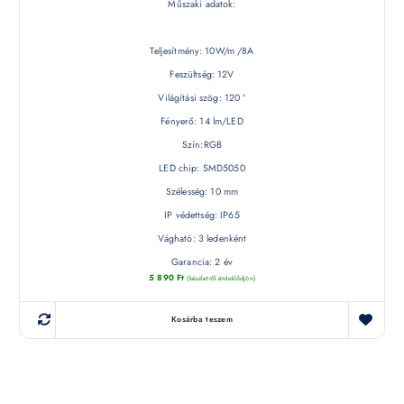
Műszaki adatok:
Teljesítmény: 10W/m /8A
Feszültség: 12V
Világítási szög: 120 °
Fényerő: 14 lm/LED
Szín:RGB
LED chip: SMD5050
Szélesség: 10 mm
IP védettség: IP65
Vágható: 3 ledenként
Garancia: 2 év
5 890
Ft
(készletről érdeklődjön)
Kosárba teszem