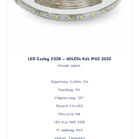
LED Szalag 3528 – 60LEDs Kék IP65 2035
Műszaki adatok:
Teljesítmény: 3,6W/m /3A
Feszültség: 12V
Világítási szög: 120 °
Fényerő: 5 lm/LED
Fény színe: Kék
LED chip: SMD 3528
IP védettség: IP65
Vágható: 3 ledenként