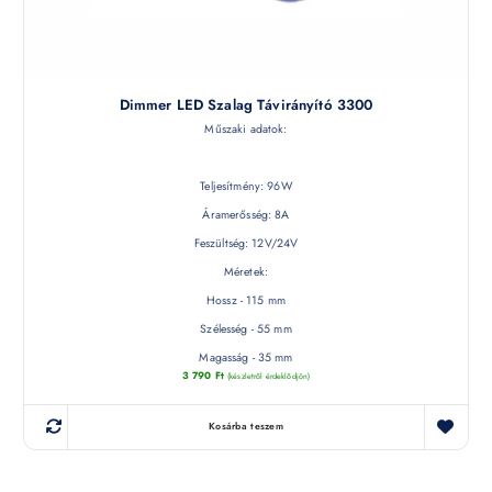
Dimmer LED Szalag Távirányító 3300
Műszaki adatok:
Teljesítmény: 96W
Áramerősség: 8A
Feszültség: 12V/24V
Méretek:
Hossz - 115 mm
Szélesség - 55 mm
Magasság - 35 mm
3 790
Ft
(készletről érdeklődjön)
Kosárba teszem