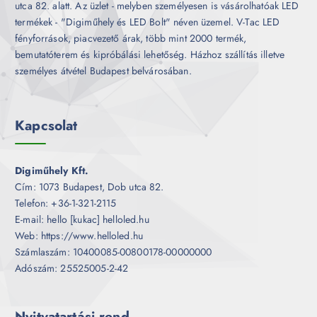
utca 82. alatt. Az üzlet - melyben személyesen is vásárolhatóak LED
termékek - "Digiműhely és LED Bolt" néven üzemel. V-Tac LED
fényforrások, piacvezető árak, több mint 2000 termék,
bemutatóterem és kipróbálási lehetőség. Házhoz szállítás illetve
személyes átvétel Budapest belvárosában.
Kapcsolat
Digiműhely Kft.
Cím: 1073 Budapest, Dob utca 82.
Telefon: +36-1-321-2115
E-mail: hello [kukac] helloled.hu
Web: https://www.helloled.hu
Számlaszám: 10400085-00800178-00000000
Adószám: 25525005-2-42
Nyitvatartási rend