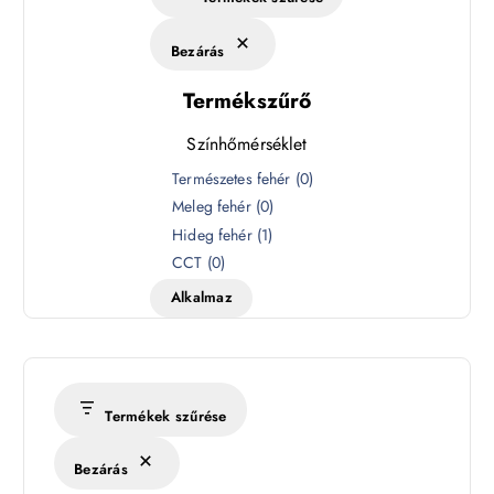
Bezárás
Termékszűrő
Színhőmérséklet
S
Természetes fehér
(
0
)
z
Meleg fehér
(
0
)
í
Hideg fehér
(
1
)
n
CCT
(
0
)
h
Alkalmaz
ő
m
é
r
s
Termékek szűrése
é
k
Bezárás
l