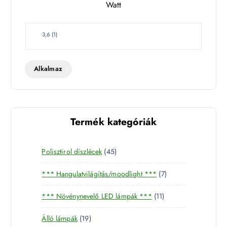
Watt
e
t
W
3,6
(
1
)
a
t
t
Alkalmaz
Termék kategóriák
4
Polisztirol díszlécek
45
5
7
*** Hangulatvilágítás/moodlight ***
7
t
t
e
1
*** Növénynevelő LED lámpák ***
11
e
r
1
r
m
1
Álló lámpák
19
t
m
é