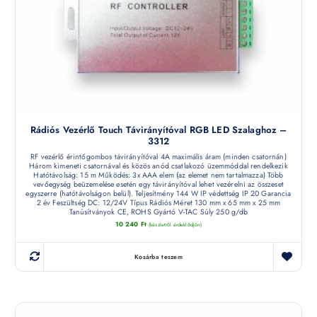
Rádiós Vezérlő Touch Távirányítóval RGB LED Szalaghoz –
3312
RF vezérlő érintőgombos távirányítóval 4A maximális áram (minden csatornán)
Három kimeneti csatornával és közös anód csatlakozó üzemmóddal rendelkezik
Hatótávolság: 15 m Működés: 3x AAA elem (az elemet nem tartalmazza) Több
vevőegység beüzemelése esetén egy távirányítóval lehet vezérelni az összeset
egyszerre (hatótávolságon belül). Teljesítmény 144 W IP védettség IP 20 Garancia
2 év Feszültség DC: 12/24V Típus Rádiós Méret 130 mm x 65 mm x 25 mm
Tanúsítványok CE, ROHS Gyártó V-TAC Súly 250 g/db
10 240
Ft
(készletről érdeklődjön)
Kosárba teszem