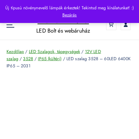
S
Új típusú növénynevelő lámpák érkeztek! Tekintsd meg kínálatunkat! :)
k
Bezárás
HelloLED.hu
i
0
p
LED Bolt és webáruház
t
o
c
Kezdőlap
/
LED Szalagok, tápegységek
/
12V LED
o
szalag
/
3528
/
IP65 (kültéri)
/ LED szalag 3528 – 60LED 6400K
n
IP65 – 2031
t
e
n
t