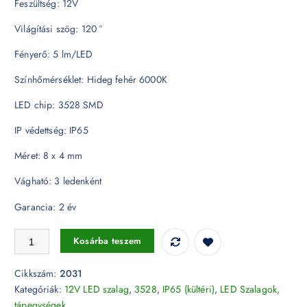
Feszültség: 12V
Világítási szög: 120 °
Fényerő: 5 lm/LED
Színhőmérséklet: Hideg fehér 6000K
LED chip: 3528 SMD
IP védettség: IP65
Méret: 8 x 4 mm
Vágható: 3 ledenként
Garancia: 2 év
LED szalag 3528 - 60LED 6400K IP65 - 2031 mennyiség
Kosárba teszem
Cikkszám:
2031
Kategóriák:
12V LED szalag
,
3528
,
IP65 (kültéri)
,
LED Szalagok,
tápegységek