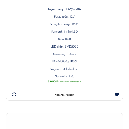
Teljesítmény: 10W/m /8A
Feszültség: 12V
Világítási szög: 120 °
Fényerő: 14 lm/LED
Szín:RGB
LED chip: SMD5050
Szélesség: 10 mm
IP védettség: IP65
Vágható: 3 ledenként
Garancia: 2 év
5 890
Ft
(készletről érdeklődjön)
Kosárba teszem