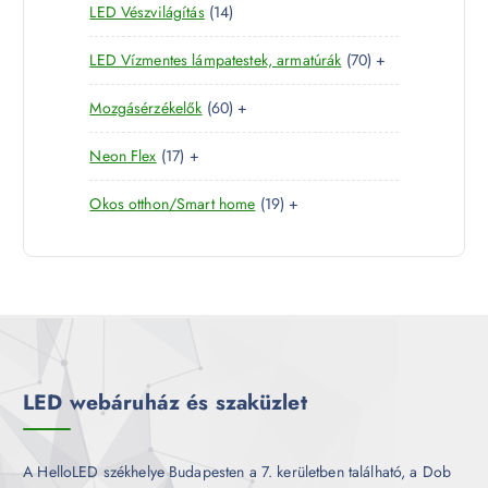
1
LED Vészvilágítás
14
t
e
m
k
4
e
r
é
7
LED Vízmentes lámpatestek, armatúrák
70
+
t
r
m
k
0
e
m
é
6
Mozgásérzékelők
60
+
t
r
é
k
0
e
m
k
1
Neon Flex
17
+
t
r
é
7
e
m
k
1
Okos otthon/Smart home
19
+
t
r
é
9
e
m
k
t
r
é
e
m
k
r
é
m
k
é
k
LED webáruház és szaküzlet
A HelloLED székhelye Budapesten a 7. kerületben található, a Dob