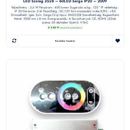
LED Szalag 3528 – 60LED Sárga IP20 – 2009
Teljesítmény : 3,6 W Fényáram : 400 lumen Sugárzási szög : 120 ° IP védettség :
IP 20 Garancia: 2 év Feszültség : DC:12V Színvisszaadási index (CRI) : >80
Dimmelhető: Igen Szín: Sárga Chip típus: SMD3528 Szerelhetőség: Ragasztható
Méret: 5000 mm x 8 mm Energiaosztály: A Tanúsítványok: CE, ROHS LED-ek
száma: 60 db/méter Gyártó: V-TAC
2 340
Ft
(készletről érdeklődjön)
Kosárba teszem