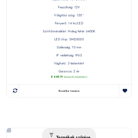
Feszültség: 12V
Világítási szög: 120 °
Fényerő: 14 lm/LED
Színhőmérséklet: Hideg fehér 6400K
LED chip: SMD5050
Szélesség: 10 mm
IP védettség: IP65
Vágható: 3 ledenként
Garancia: 2 év
5 440
Ft
(készletről érdeklődjön)
Kosárba teszem
Termékek szűrése