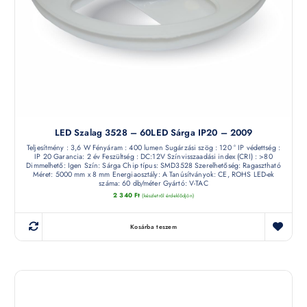
LED Szalag 3528 – 60LED Sárga IP20 – 2009
Teljesítmény : 3,6 W Fényáram : 400 lumen Sugárzási szög : 120 ° IP védettség :
IP 20 Garancia: 2 év Feszültség : DC:12V Színvisszaadási index (CRI) : >80
Dimmelhető: Igen Szín: Sárga Chip típus: SMD3528 Szerelhetőség: Ragasztható
Méret: 5000 mm x 8 mm Energiaosztály: A Tanúsítványok: CE, ROHS LED-ek
száma: 60 db/méter Gyártó: V-TAC
2 340
Ft
(készletről érdeklődjön)
Kosárba teszem