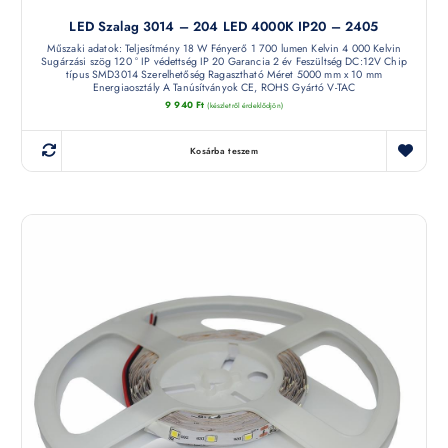
LED Szalag 3014 – 204 LED 4000K IP20 – 2405
Műszaki adatok: Teljesítmény 18 W Fényerő 1 700 lumen Kelvin 4 000 Kelvin
Sugárzási szög 120 ° IP védettség IP 20 Garancia 2 év Feszültség DC:12V Chip
típus SMD3014 Szerelhetőség Ragasztható Méret 5000 mm x 10 mm
Energiaosztály A Tanúsítványok CE, ROHS Gyártó V-TAC
9 940
Ft
(készletről érdeklődjön)
Kosárba teszem