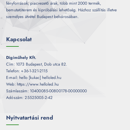
fényforrások, piacvezető árak, több mint 2000 termék,
bemutatóterem és kipróbálási lehetőség. Házhoz szállítás illetve
személyes átvétel Budapest belvárosában.
Kapcsolat
Digiműhely Kft.
Cím: 1073 Budapest, Dob utca 82.
Telefon: +36-1-321-2115
E-mail: hello [kukac] helloled.hu
Web: https://www.helloled.hu
Számlaszám: 10400085-00800178-00000000
Adószám: 25525005-2-42
Nyitvatartási rend