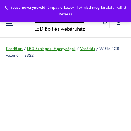
S
Új típusú növénynevelő lámpák érkeztek! Tekintsd meg kínálatunkat! :)
k
Bezárás
HelloLED.hu
i
0
p
LED Bolt és webáruház
t
o
c
Kezdőlap
/
LED Szalagok, tápegységek
/
Vezérlők
/ WIFI-s RGB
o
vezérlő – 3322
n
t
e
n
t