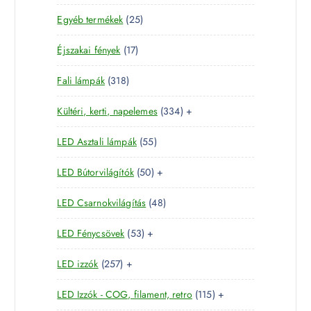
8
e
m
2
Egyéb termékek
25
9
r
é
5
t
m
k
1
Éjszakai fények
17
t
e
é
7
e
r
k
3
Fali lámpák
318
t
r
m
1
e
m
é
3
Kültéri, kerti, napelemes
334
+
8
r
é
k
3
t
m
k
5
LED Asztali lámpák
55
4
e
é
5
t
r
k
5
LED Bútorvilágítók
50
+
t
e
m
0
e
r
é
4
LED Csarnokvilágítás
48
t
r
m
k
8
e
m
é
5
LED Fénycsövek
53
+
t
r
é
k
3
e
m
k
2
LED izzók
257
+
t
r
é
5
e
m
k
1
LED Izzók - COG, filament, retro
115
+
7
r
é
1