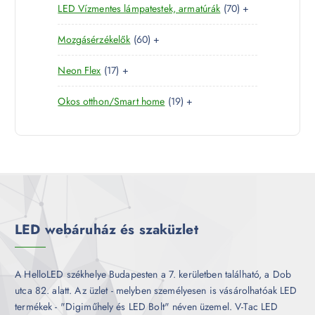
7
LED Vízmentes lámpatestek, armatúrák
70
+
t
r
m
k
0
e
m
é
6
Mozgásérzékelők
60
+
t
r
é
k
0
e
m
k
1
Neon Flex
17
+
t
r
é
7
e
m
k
1
Okos otthon/Smart home
19
+
t
r
é
9
e
m
k
t
r
é
e
m
k
r
é
m
k
é
k
LED webáruház és szaküzlet
A HelloLED székhelye Budapesten a 7. kerületben található, a Dob
utca 82. alatt. Az üzlet - melyben személyesen is vásárolhatóak LED
termékek - "Digiműhely és LED Bolt" néven üzemel. V-Tac LED