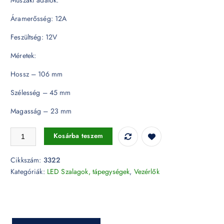
Áramerősség: 12A
Feszültség: 12V
Méretek:
Hossz – 106 mm
Szélesség – 45 mm
Magasság – 23 mm
WIFI-s RGB vezérlő - 3322 mennyiség
Kosárba teszem
Cikkszám:
3322
Kategóriák:
LED Szalagok, tápegységek
,
Vezérlők