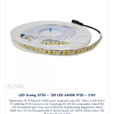
LED Szalag 5730 – 120 LED 6400K IP20 – 2161
Teljesítmény 18 W Fényerő 3 000 lumen Sugárzási szög 120 ° Kelvin 6 400 Kelvin
IP védettség IP 20 Garancia 2 év Feszültség DC:12V Színvisszaadási index (CRI)
>95 Dimmelhető Igen Chip típus SMD5730 Szerelhetőség Ragasztható Méret
5000 mm x 10 mm Energiaosztály A Tanúsítványok CE, ROHS LED-ek száma 120
db/méter Gyártó V-TAC