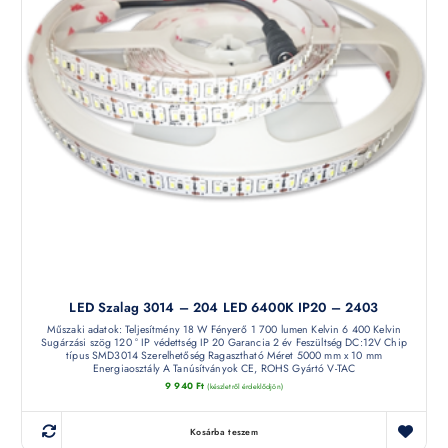
LED Szalag 3014 – 204 LED 6400K IP20 – 2403
Műszaki adatok: Teljesítmény 18 W Fényerő 1 700 lumen Kelvin 6 400 Kelvin
Sugárzási szög 120 ° IP védettség IP 20 Garancia 2 év Feszültség DC:12V Chip
típus SMD3014 Szerelhetőség Ragasztható Méret 5000 mm x 10 mm
Energiaosztály A Tanúsítványok CE, ROHS Gyártó V-TAC
9 940
Ft
(készletről érdeklődjön)
Kosárba teszem