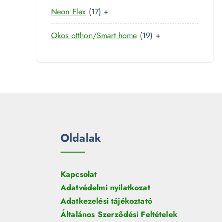
0
r
é
1
Neon Flex
17
+
t
m
k
7
e
é
1
Okos otthon/Smart home
19
+
t
r
k
9
e
m
t
r
é
e
m
k
r
é
m
k
é
k
Oldalak
Kapcsolat
Adatvédelmi nyilatkozat
Adatkezelési tájékoztató
Általános Szerződési Feltételek