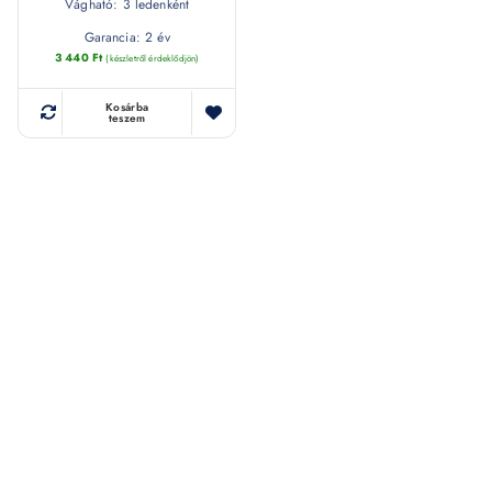
Vágható: 3 ledenként
Garancia: 2 év
3 440
Ft
(készletről érdeklődjön)
Kosárba
teszem