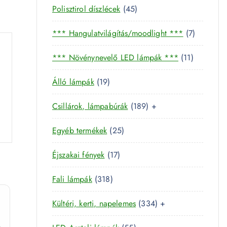
4
Polisztirol díszlécek
45
5
7
*** Hangulatvilágítás/moodlight ***
7
t
t
e
1
*** Növénynevelő LED lámpák ***
11
e
r
1
r
m
1
Álló lámpák
19
t
m
é
9
e
é
k
1
Csillárok, lámpabúrák
189
+
t
r
k
8
e
m
2
Egyéb termékek
25
9
r
é
5
t
m
k
1
Éjszakai fények
17
t
e
é
7
e
r
k
3
Fali lámpák
318
t
r
m
1
e
m
é
3
Kültéri, kerti, napelemes
334
+
8
r
é
k
3
t
m
k