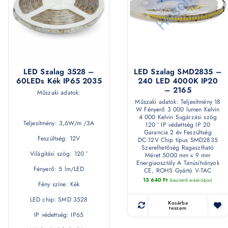
LED Szalag 3528 –
LED Szalag SMD2835 –
60LEDs Kék IP65 2035
240 LED 4000K IP20
– 2165
Műszaki adatok:
Műszaki adatok: Teljesítmény 18
W Fényerő 3 000 lumen Kelvin
4 000 Kelvin Sugárzási szög
Teljesítmény: 3,6W/m /3A
120 ° IP védettség IP 20
Garancia 2 év Feszültség
Feszültség: 12V
DC:12V Chip típus SMD2835
Szerelhetőség Ragasztható
Világítási szög: 120 °
Méret 5000 mm x 9 mm
Energiaosztály A Tanúsítványok
Fényerő: 5 lm/LED
CE, ROHS Gyártó V-TAC
13 640
Ft
(készletről érdeklődjön)
Fény színe: Kék
LED chip: SMD 3528
Kosárba
teszem
IP védettség: IP65