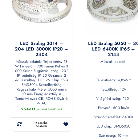
LED Szalag 3014 –
LED Szalag 5050 – 3
204 LED 3000K IP20 –
LED 6400K IP65 –
2404
2144
Műszaki adatok: Teljesítmény 18
Műszaki adatok:
W Fényerő 1 700 lumen Kelvin 3
000 Kelvin Sugárzási szög 120 °
IP védettség IP 20 Garancia 2
év Feszültség DC:12V Chip típus
Teljesítmény: 4,8W/m
SMD3014 Szerelhetőség
Ragasztható Méret 5000 mm x
Feszültség: 12V
10 mm Energiaosztály A
Tanúsítványok CE, ROHS Gyártó
Világítási szög: 120 °
V-TAC
Fényerő: 500 lm/m
9 940
Ft
(készletről érdeklődjön)
Színhőmérséklet: 6400K
Kosárba
LED chip: SMD5050
teszem
Szélesség: 10 mm