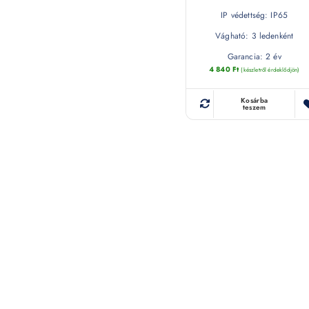
IP védettség: IP65
Vágható: 3 ledenként
Garancia: 2 év
4 840
Ft
(készletről érdeklődjön)
Kosárba
teszem