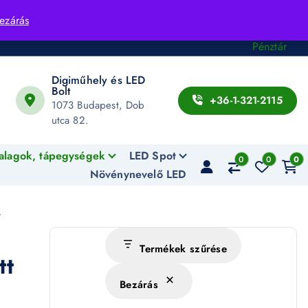
Fiók
ezárás
Kosár
Pénztár
Digiműhely és LED
Bolt
+36-1-321-2115
1073 Budapest, Dob
utca 82.
alagok, tápegységek
LED Spot
0
0
0
Növénynevelő LED
–
Termékek szűrése
tt
Bezárás