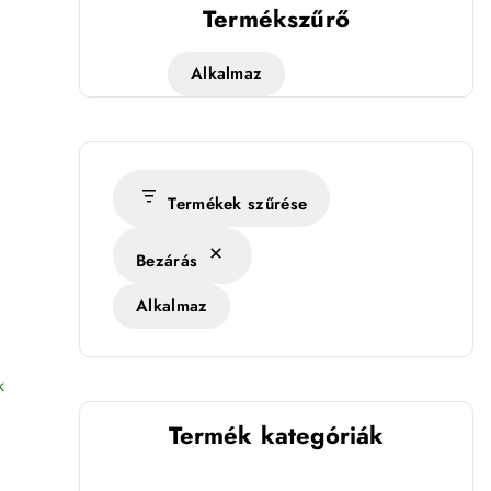
Termékszűrő
Alkalmaz
Termékek szűrése
Bezárás
ag) - 99572 mennyiség
Alkalmaz
k
Termék kategóriák