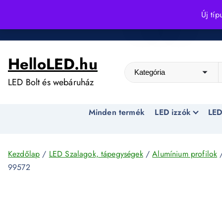
S
Új típ
k
Kedvező árak egész évben!
i
p
HelloLED.hu
t
o
LED Bolt és webáruház
c
o
Minden termék
LED izzók
LED
n
t
e
n
Kezdőlap
/
LED Szalagok, tápegységek
/
Alumínium profilok
/
t
99572