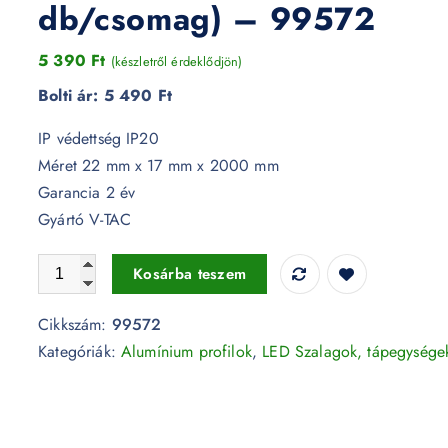
db/csomag) – 99572
5 390
Ft
(készletről érdeklődjön)
Bolti ár:
5 490 Ft
IP védettség IP20
Méret 22 mm x 17 mm x 2000 mm
Garancia 2 év
Gyártó V-TAC
Alumínium sarok profil matt fedlappal 2 méter (2 db/csom
Kosárba teszem
Cikkszám:
99572
Kategóriák:
Alumínium profilok
,
LED Szalagok, tápegysége