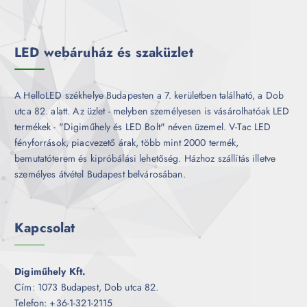
m
k
é
k
LED webáruház és szaküzlet
A HelloLED székhelye Budapesten a 7. kerületben található, a Dob
utca 82. alatt. Az üzlet - melyben személyesen is vásárolhatóak LED
termékek - "Digiműhely és LED Bolt" néven üzemel. V-Tac LED
fényforrások, piacvezető árak, több mint 2000 termék,
bemutatóterem és kipróbálási lehetőség. Házhoz szállítás illetve
személyes átvétel Budapest belvárosában.
Kapcsolat
Digiműhely Kft.
Cím: 1073 Budapest, Dob utca 82.
Telefon: +36-1-321-2115