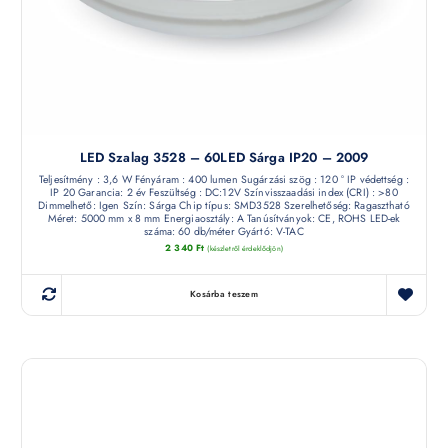
LED Szalag 3528 – 60LED Sárga IP20 – 2009
Teljesítmény : 3,6 W Fényáram : 400 lumen Sugárzási szög : 120 ° IP védettség :
IP 20 Garancia: 2 év Feszültség : DC:12V Színvisszaadási index (CRI) : >80
Dimmelhető: Igen Szín: Sárga Chip típus: SMD3528 Szerelhetőség: Ragasztható
Méret: 5000 mm x 8 mm Energiaosztály: A Tanúsítványok: CE, ROHS LED-ek
száma: 60 db/méter Gyártó: V-TAC
2 340
Ft
(készletről érdeklődjön)
Kosárba teszem