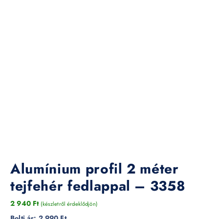
Alumínium profil 2 méter
tejfehér fedlappal – 3358
2 940
Ft
(készletről érdeklődjön)
Bolti ár:
2 990 Ft