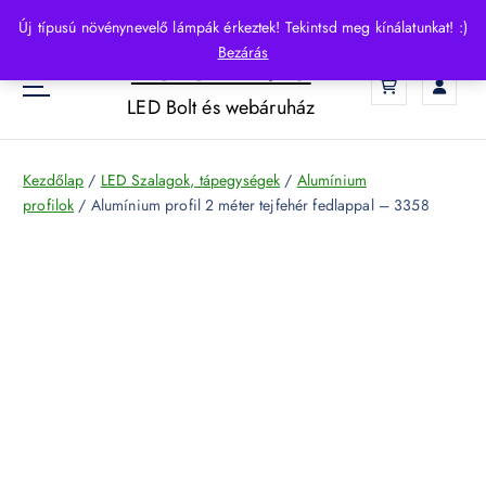
S
Új típusú növénynevelő lámpák érkeztek! Tekintsd meg kínálatunkat! :)
k
Bezárás
HelloLED.hu
i
0
p
LED Bolt és webáruház
t
o
c
Kezdőlap
/
LED Szalagok, tápegységek
/
Alumínium
o
profilok
/ Alumínium profil 2 méter tejfehér fedlappal – 3358
n
t
e
n
t