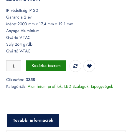
IP védettség IP 20
Garancia 2 év
Méret 2000 mm x 17.4 mm x 12.1 mm
Anyaga Alumínium
Gyártó V-TAC
Súly 264 g/db
Gyártó V-TAC
Alumínium profil 2 méter tejfehér fedlappal - 3358 mennyiség
Kosárba teszem
Cikkszám:
3358
Kategóriák:
Alumínium profilok
,
LED Szalagok, tápegységek
További információk