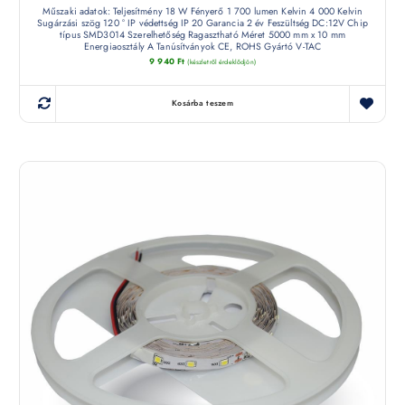
Műszaki adatok: Teljesítmény 18 W Fényerő 1 700 lumen Kelvin 4 000 Kelvin
Sugárzási szög 120 ° IP védettség IP 20 Garancia 2 év Feszültség DC:12V Chip
típus SMD3014 Szerelhetőség Ragasztható Méret 5000 mm x 10 mm
Energiaosztály A Tanúsítványok CE, ROHS Gyártó V-TAC
9 940
Ft
(készletről érdeklődjön)
Kosárba teszem