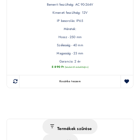
Bementi feszültség: AC 90-264V
Kimeneti feszültség: 12V
IP besorolás: IP65
Méretek:
Hossz - 250 mm
Szélesség - 40 mm
Magasság - 23 mm
Garancia: 2 év
5 890
Ft
(készletről érdeklődjön)
Kosárba teszem
Termékek szűrése