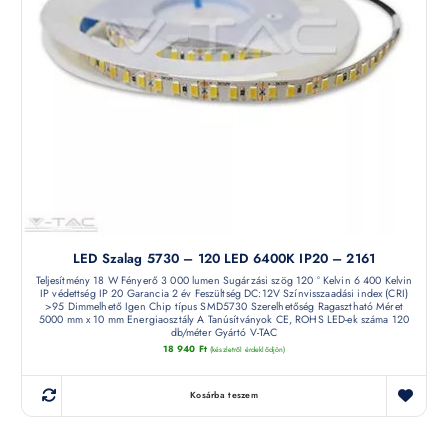
LED Szalag 5730 – 120 LED 6400K IP20 – 2161
Teljesítmény 18 W Fényerő 3 000 lumen Sugárzási szög 120 ° Kelvin 6 400 Kelvin
IP védettség IP 20 Garancia 2 év Feszültség DC:12V Színvisszaadási index (CRI)
>95 Dimmelhető Igen Chip típus SMD5730 Szerelhetőség Ragasztható Méret
5000 mm x 10 mm Energiaosztály A Tanúsítványok CE, ROHS LED-ek száma 120
db/méter Gyártó V-TAC
18 940
Ft
(készletről érdeklődjön)
Kosárba teszem