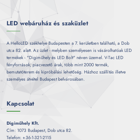
m
k
é
k
LED webáruház és szaküzlet
A HelloLED székhelye Budapesten a 7. kerületben található, a Dob
utca 82. alatt. Az üzlet - melyben személyesen is vásárolhatóak LED
termékek - "Digiműhely és LED Bolt" néven üzemel. V-Tac LED
fényforrások, piacvezető árak, több mint 2000 termék,
bemutatóterem és kipróbálási lehetőség. Házhoz szállítás illetve
személyes átvétel Budapest belvárosában.
Kapcsolat
Digiműhely Kft.
Cím: 1073 Budapest, Dob utca 82.
Telefon: +36-1-321-2115