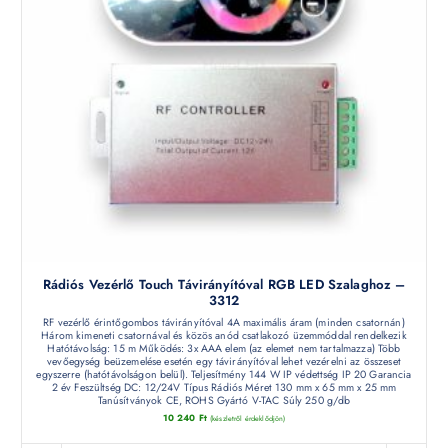
Rádiós Vezérlő Touch Távirányítóval RGB LED Szalaghoz –
3312
RF vezérlő érintőgombos távirányítóval 4A maximális áram (minden csatornán)
Három kimeneti csatornával és közös anód csatlakozó üzemmóddal rendelkezik
Hatótávolság: 15 m Működés: 3x AAA elem (az elemet nem tartalmazza) Több
vevőegység beüzemelése esetén egy távirányítóval lehet vezérelni az összeset
egyszerre (hatótávolságon belül). Teljesítmény 144 W IP védettség IP 20 Garancia
2 év Feszültség DC: 12/24V Típus Rádiós Méret 130 mm x 65 mm x 25 mm
Tanúsítványok CE, ROHS Gyártó V-TAC Súly 250 g/db
10 240
Ft
(készletről érdeklődjön)