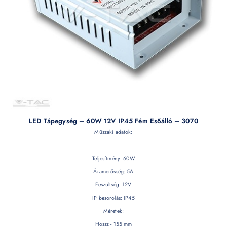
LED Tápegység – 60W 12V IP45 Fém Esőálló – 3070
Műszaki adatok:
Teljesítmény: 60W
Áramerősség: 5A
Feszültség: 12V
IP besorolás: IP45
Méretek:
Hossz - 155 mm