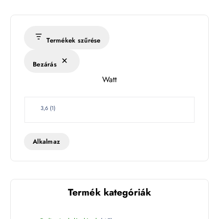
Termékek szűrése
Bezárás
Watt
W
3,6
(
1
)
a
t
t
Alkalmaz
Termék kategóriák