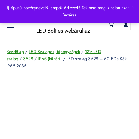
S
Új típusú növénynevelő lámpák érkeztek! Tekintsd meg kínálatunkat! :)
k
Bezárás
HelloLED.hu
i
0
p
LED Bolt és webáruház
t
o
c
Kezdőlap
/
LED Szalagok, tápegységek
/
12V LED
o
szalag
/
3528
/
IP65 (kültéri)
/ LED szalag 3528 – 60LEDs Kék
n
IP65 2035
t
e
n
t