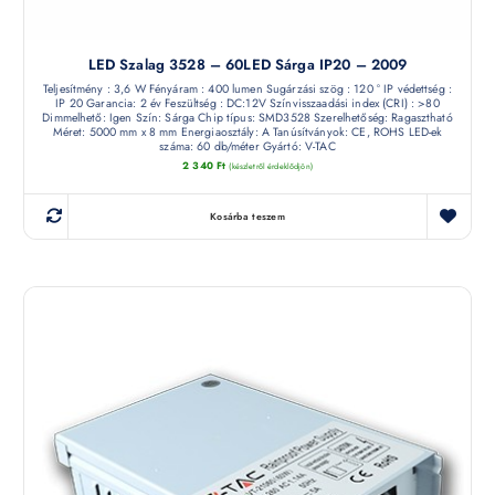
LED Szalag 3528 – 60LED Sárga IP20 – 2009
Teljesítmény : 3,6 W Fényáram : 400 lumen Sugárzási szög : 120 ° IP védettség :
IP 20 Garancia: 2 év Feszültség : DC:12V Színvisszaadási index (CRI) : >80
Dimmelhető: Igen Szín: Sárga Chip típus: SMD3528 Szerelhetőség: Ragasztható
Méret: 5000 mm x 8 mm Energiaosztály: A Tanúsítványok: CE, ROHS LED-ek
száma: 60 db/méter Gyártó: V-TAC
2 340
Ft
(készletről érdeklődjön)
Kosárba teszem