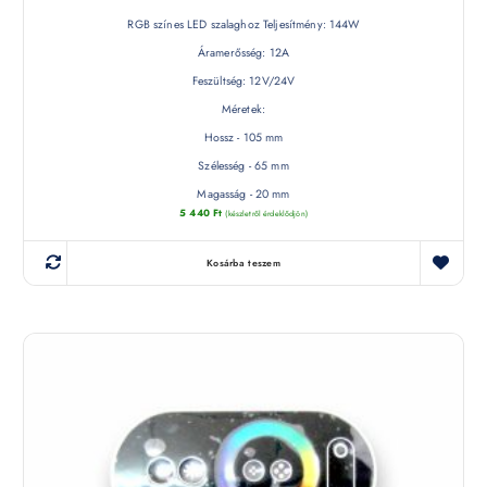
RGB színes LED szalaghoz Teljesítmény: 144W
Áramerősség: 12A
Feszültség: 12V/24V
Méretek:
Hossz - 105 mm
Szélesség - 65 mm
Magasság - 20 mm
5 440
Ft
(készletről érdeklődjön)
Kosárba teszem