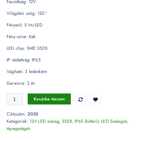
Feszültség: 12V
Világítási szög: 120 °
Fényerő: 5 lm/LED
Fény színe: Kék
LED chip: SMD 3528
IP védettség: IP65
Vágható: 3 ledenként
Garancia: 2 év
LED szalag 3528 - 60LEDs Kék IP65 2035 mennyiség
Kosárba teszem
Cikkszám:
2035
Kategóriák:
12V LED szalag
,
3528
,
IP65 (kültéri)
,
LED Szalagok,
tápegységek