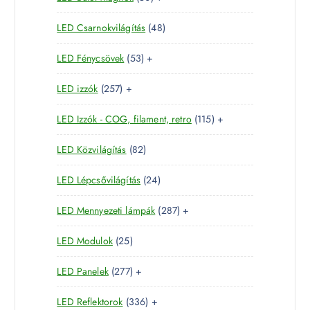
m
0
e
r
é
4
LED Csarnokvilágítás
48
t
r
m
k
8
e
m
é
5
LED Fénycsövek
53
+
t
r
é
k
3
e
m
k
2
LED izzók
257
+
t
r
é
5
e
m
k
1
LED Izzók - COG, filament, retro
115
+
7
r
é
1
t
m
k
8
LED Közvilágítás
82
5
e
é
2
t
r
k
2
LED Lépcsővilágítás
24
t
e
m
4
e
r
é
2
LED Mennyezeti lámpák
287
+
t
r
m
k
8
e
m
é
2
LED Modulok
25
7
r
é
k
5
t
m
k
2
LED Panelek
277
+
t
e
é
7
e
r
k
3
LED Reflektorok
336
+
7
r
m