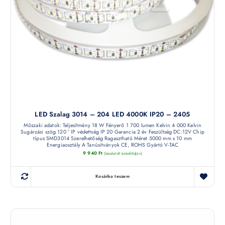
LED Szalag 3014 – 204 LED 4000K IP20 – 2405
Műszaki adatok: Teljesítmény 18 W Fényerő 1 700 lumen Kelvin 4 000 Kelvin
Sugárzási szög 120 ° IP védettség IP 20 Garancia 2 év Feszültség DC:12V Chip
típus SMD3014 Szerelhetőség Ragasztható Méret 5000 mm x 10 mm
Energiaosztály A Tanúsítványok CE, ROHS Gyártó V-TAC
9 940
Ft
(készletről érdeklődjön)
Kosárba teszem