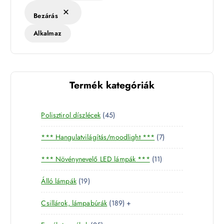
Bezárás
Alkalmaz
Termék kategóriák
4
Polisztirol díszlécek
45
5
7
*** Hangulatvilágítás/moodlight ***
7
t
t
e
1
*** Növénynevelő LED lámpák ***
11
e
r
1
r
m
1
Álló lámpák
19
t
m
é
9
e
é
k
1
Csillárok, lámpabúrák
189
+
t
r
k
8
e
m