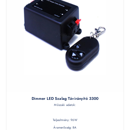
Dimmer LED Szalag Távirányító 3300
Műszaki adatok:
Teljesítmény: 96W
Áramerősség: 8A