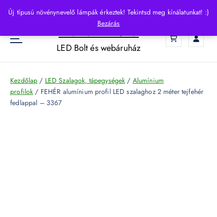
S
Új típusú növénynevelő lámpák érkeztek! Tekintsd meg kínálatunkat! :)
k
Bezárás
HelloLED.hu
i
0
p
LED Bolt és webáruház
t
o
c
Kezdőlap
/
LED Szalagok, tápegységek
/
Alumínium
o
profilok
/ FEHÉR alumínium profil LED szalaghoz 2 méter tejfehér
n
fedlappal – 3367
t
e
n
t