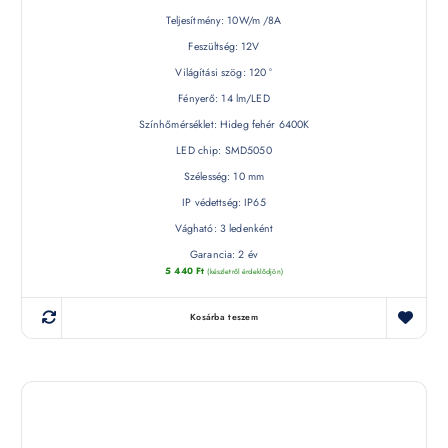
Teljesítmény: 10W/m /8A
Feszültség: 12V
Világítási szög: 120 °
Fényerő: 14 lm/LED
Színhőmérséklet: Hideg fehér 6400K
LED chip: SMD5050
Szélesség: 10 mm
IP védettség: IP65
Vágható: 3 ledenként
Garancia: 2 év
5 440
Ft
(készletről érdeklődjön)
Kosárba teszem