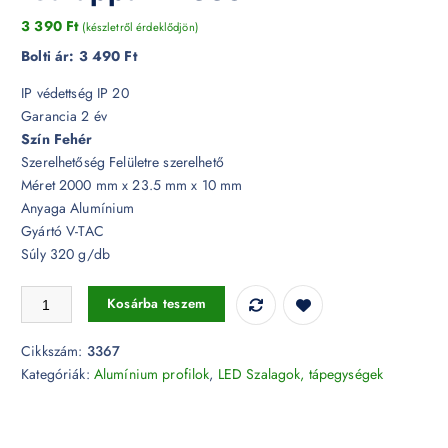
3 390
Ft
(készletről érdeklődjön)
Bolti ár:
3 490 Ft
IP védettség IP 20
Garancia 2 év
Szín Fehér
Szerelhetőség Felületre szerelhető
Méret 2000 mm x 23.5 mm x 10 mm
Anyaga Alumínium
Gyártó V-TAC
Súly 320 g/db
FEHÉR alumínium profil LED szalaghoz 2 méter tejfehér fedlappal - 3
Kosárba teszem
Cikkszám:
3367
Kategóriák:
Alumínium profilok
,
LED Szalagok, tápegységek