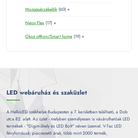
0
e
m
é
6
Mozgásérzékelők
60
+
t
r
é
k
0
e
m
k
1
Neon Flex
17
+
t
r
é
7
e
m
k
1
Okos otthon/Smart home
19
+
t
r
é
9
e
m
k
t
r
é
e
m
k
r
é
m
k
é
k
LED webáruház és szaküzlet
A HelloLED székhelye Budapesten a 7. kerületben található, a Dob
utca 82. alatt. Az üzlet - melyben személyesen is vásárolhatóak LED
termékek - "Digiműhely és LED Bolt" néven üzemel. V-Tac LED
fényforrások, piacvezető árak, több mint 2000 termék,