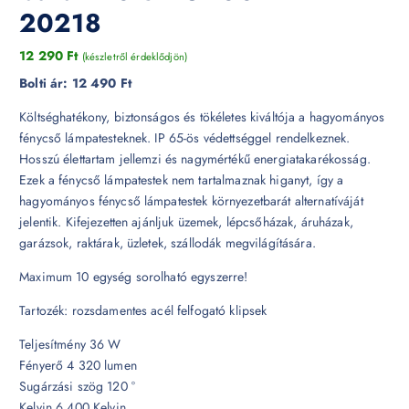
20218
12 290
Ft
(készletről érdeklődjön)
Bolti ár:
12 490 Ft
Költséghatékony, biztonságos és tökéletes kiváltója a hagyományos
fénycső lámpatesteknek. IP 65-ös védettséggel rendelkeznek.
Hosszú élettartam jellemzi és nagymértékű energiatakarékosság.
Ezek a fénycső lámpatestek nem tartalmaznak higanyt, így a
hagyományos fénycső lámpatestek környezetbarát alternatíváját
jelentik. Kifejezetten ajánljuk üzemek, lépcsőházak, áruházak,
garázsok, raktárak, üzletek, szállodák megvilágítására.
Maximum 10 egység sorolható egyszerre!
Tartozék: rozsdamentes acél felfogató klipsek
Teljesítmény 36 W
Fényerő 4 320 lumen
Sugárzási szög 120 °
Kelvin 6 400 Kelvin