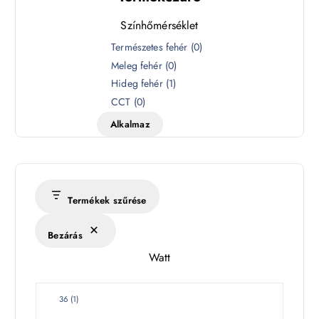
Színhőmérséklet
S
Természetes fehér
(
0
)
z
Meleg fehér
(
0
)
í
Hideg fehér
(
1
)
n
CCT
(
0
)
h
Alkalmaz
ő
m
é
r
s
Termékek szűrése
é
k
Bezárás
l
Watt
e
t
W
36
(
1
)
a