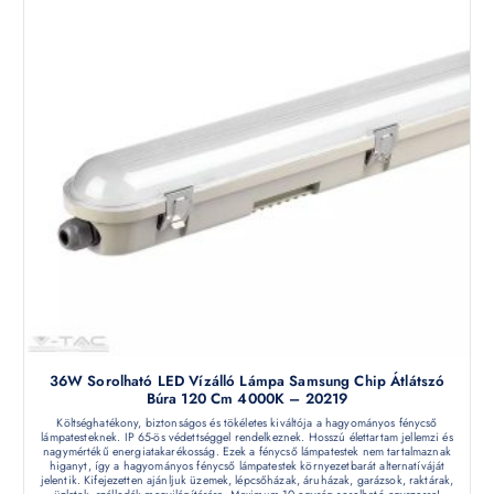
36W Sorolható LED Vízálló Lámpa Samsung Chip Átlátszó
Búra 120 Cm 4000K – 20219
Költséghatékony, biztonságos és tökéletes kiváltója a hagyományos fénycső
lámpatesteknek. IP 65-ös védettséggel rendelkeznek. Hosszú élettartam jellemzi és
nagymértékű energiatakarékosság. Ezek a fénycső lámpatestek nem tartalmaznak
higanyt, így a hagyományos fénycső lámpatestek környezetbarát alternatíváját
jelentik. Kifejezetten ajánljuk üzemek, lépcsőházak, áruházak, garázsok, raktárak,