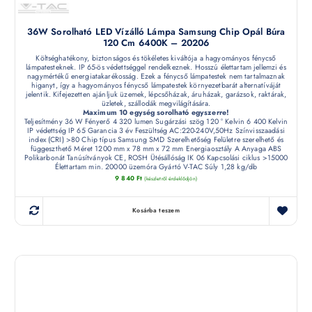
36W Sorolható LED Vízálló Lámpa Samsung Chip Opál Búra
120 Cm 6400K – 20206
Költséghatékony, biztonságos és tökéletes kiváltója a hagyományos fénycső
lámpatesteknek. IP 65-ös védettséggel rendelkeznek. Hosszú élettartam jellemzi és
nagymértékű energiatakarékosság. Ezek a fénycső lámpatestek nem tartalmaznak
higanyt, így a hagyományos fénycső lámpatestek környezetbarát alternatíváját
jelentik. Kifejezetten ajánljuk üzemek, lépcsőházak, áruházak, garázsok, raktárak,
üzletek, szállodák megvilágítására.
Maximum 10 egység sorolható egyszerre!
Teljesítmény 36 W Fényerő 4 320 lumen Sugárzási szög 120 ° Kelvin 6 400 Kelvin
IP védettség IP 65 Garancia 3 év Feszültség AC:220-240V,50Hz Színvisszaadási
index (CRI) >80 Chip típus Samsung SMD Szerelhetőség Felületre szerelhető és
függeszthető Méret 1200 mm x 78 mm x 72 mm Energiaosztály A Anyaga ABS
Polikarbonát Tanúsítványok CE, ROSH Ütésállóság IK 06 Kapcsolási ciklus >15000
Élettartam min. 20000 üzemóra Gyártó V-TAC Súly 1,28 kg/db
9 840
Ft
(készletről érdeklődjön)
Kosárba teszem