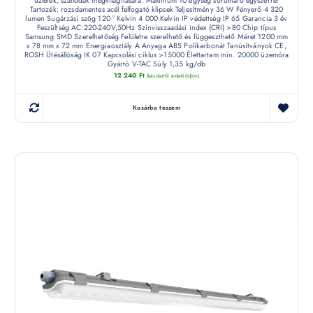
üzletek, szállodák megvilágítására. Maximum 10 egység sorolható egyszerre!
Tartozék: rozsdamentes acél felfogató klipsek Teljesítmény 36 W Fényerő 4 320
lumen Sugárzási szög 120 ° Kelvin 4 000 Kelvin IP védettség IP 65 Garancia 3 év
Feszültség AC:220-240V,50Hz Színvisszaadási index (CRI) >80 Chip típus
Samsung SMD Szerelhetőség Felületre szerelhető és függeszthető Méret 1200 mm
x 78 mm x 72 mm Energiaosztály A Anyaga ABS Polikarbonát Tanúsítványok CE,
ROSH Ütésállóság IK 07 Kapcsolási ciklus >15000 Élettartam min. 20000 üzemóra
Gyártó V-TAC Súly 1,35 kg/db
12 240
Ft
(készletről érdeklődjön)
Kosárba teszem