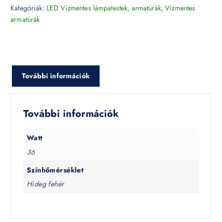
Kategóriák:
LED Vízmentes lámpatestek, armatúrák
,
Vízmentes
armatúrák
További információk
További információk
Watt
36
Színhőmérséklet
Hideg fehér