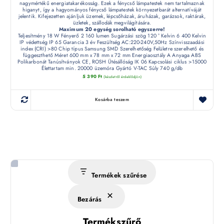
nagymértékű energiatakarékosság. Ezek a fénycső lámpatestek nem tartalmaznak
higanyt, így a hagyományos fénycső lámpatestek környezetbarát alternatíváját
jelentik. Kifejezetten ajánljuk üzemek, lépcsőházak, áruházak, garázsok, raktárak,
üzletek, szállodák megvilágítására.
Maximum 20 egység sorolható egyszerre!
Teljesítmény 18 W Fényerő 2 160 lumen Sugárzási szög 120 ° Kelvin 6 400 Kelvin
IP védettség IP 65 Garancia 3 év Feszültség AC:220-240V,50Hz Színvisszaadási
index (CRI) >80 Chip típus Samsung SMD Szerelhetőség Felületre szerelhető és
függeszthető Méret 600 mm x 78 mm x 72 mm Energiaosztály A Anyaga ABS
Polikarbonát Tanúsítványok CE, ROSH Ütésállóság IK 06 Kapcsolási ciklus >15000
Élettartam min. 20000 üzemóra Gyártó V-TAC Súly 740 g/db
5 390
Ft
(készletről érdeklődjön)
Kosárba teszem
Termékek szűrése
Bezárás
Termékszűrő