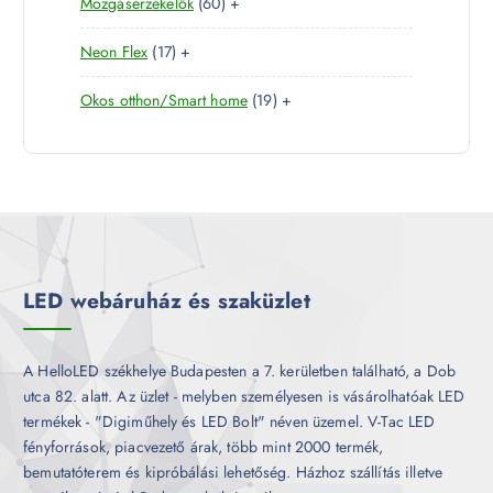
6
Mozgásérzékelők
60
+
t
r
é
k
0
e
m
k
1
Neon Flex
17
+
t
r
é
7
e
m
k
1
Okos otthon/Smart home
19
+
t
r
é
9
e
m
k
t
r
é
e
m
k
r
é
m
k
é
k
LED webáruház és szaküzlet
A HelloLED székhelye Budapesten a 7. kerületben található, a Dob
utca 82. alatt. Az üzlet - melyben személyesen is vásárolhatóak LED
termékek - "Digiműhely és LED Bolt" néven üzemel. V-Tac LED
fényforrások, piacvezető árak, több mint 2000 termék,
bemutatóterem és kipróbálási lehetőség. Házhoz szállítás illetve