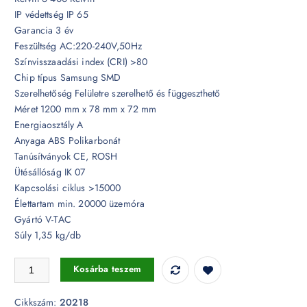
IP védettség IP 65
Garancia 3 év
Feszültség AC:220-240V,50Hz
Színvisszaadási index (CRI) >80
Chip típus Samsung SMD
Szerelhetőség Felületre szerelhető és függeszthető
Méret 1200 mm x 78 mm x 72 mm
Energiaosztály A
Anyaga ABS Polikarbonát
Tanúsítványok CE, ROSH
Ütésállóság IK 07
Kapcsolási ciklus >15000
Élettartam min. 20000 üzemóra
Gyártó V-TAC
Súly 1,35 kg/db
36W Sorolható LED Vízálló lámpa Samsung chip opál búra 120 cm 6
Kosárba teszem
Cikkszám:
20218