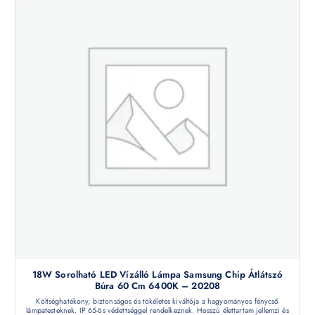
18W Sorolható LED Vízálló Lámpa Samsung Chip Átlátszó
Búra 60 Cm 6400K – 20208
Költséghatékony, biztonságos és tökéletes kiváltója a hagyományos fénycső
lámpatesteknek. IP 65-ös védettséggel rendelkeznek. Hosszú élettartam jellemzi és