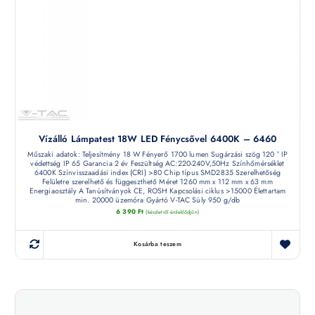
Vízálló Lámpatest 18W LED Fénycsővel 6400K – 6460
Műszaki adatok: Teljesítmény 18 W Fényerő 1700 lumen Sugárzási szög 120 ° IP
védettség IP 65 Garancia 2 év Feszültség AC:220-240V,50Hz Színhőmérséklet
6400K Színvisszaadási index (CRI) >80 Chip típus SMD2835 Szerelhetőség
Felületre szerelhető és függeszthető Méret 1260 mm x 112 mm x 63 mm
Energiaosztály A Tanúsítványok CE, ROSH Kapcsolási ciklus >15000 Élettartam
min. 20000 üzemóra Gyártó V-TAC Súly 950 g/db
6 390
Ft
(készletről érdeklődjön)
Kosárba teszem