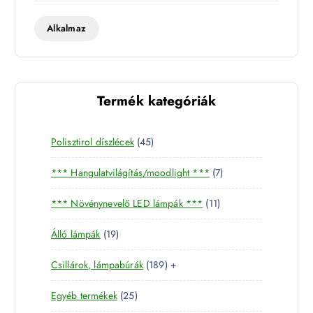
t
t
Alkalmaz
Termék kategóriák
4
Polisztirol díszlécek
45
5
7
*** Hangulatvilágítás/moodlight ***
7
t
t
e
1
*** Növénynevelő LED lámpák ***
11
e
r
1
r
m
1
Álló lámpák
19
t
m
é
9
e
é
k
1
Csillárok, lámpabúrák
189
+
t
r
k
8
e
m
2
Egyéb termékek
25
9
r
é
5
t