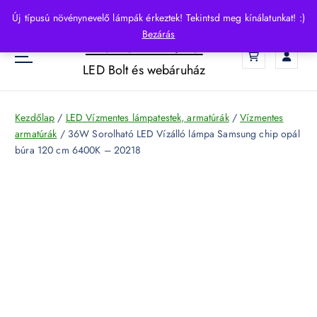
S
Új típusú növénynevelő lámpák érkeztek! Tekintsd meg kínálatunkat! :)
k
Bezárás
HelloLED.hu
i
0
p
LED Bolt és webáruház
t
o
c
Kezdőlap
/
LED Vízmentes lámpatestek, armatúrák
/
Vízmentes
o
armatúrák
/ 36W Sorolható LED Vízálló lámpa Samsung chip opál
n
búra 120 cm 6400K – 20218
t
e
n
t