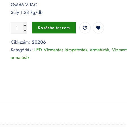
Gyártó V-TAC
Súly 1,28 kg/db
36W Sorolható LED Vízálló lámpa Samsung chip opál bú
Kosárba teszem
Cikkszám:
20206
Kategóriák:
LED Vízmentes lámpatestek, armatúrák
,
Vízmen
armatúrák