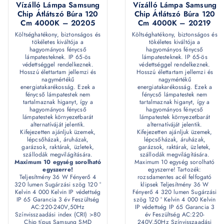
Vízálló Lámpa Samsung
Vízálló Lámpa Samsung
Chip Átlátszó Búra 120
Chip Átlátszó Búra 120
Cm 4000K – 20205
Cm 4000K – 20219
Költséghatékony, biztonságos és
Költséghatékony, biztonságos és
tökéletes kiváltója a
tökéletes kiváltója a
hagyományos fénycső
hagyományos fénycső
lámpatesteknek. IP 65-ös
lámpatesteknek. IP 65-ös
védettséggel rendelkeznek.
védettséggel rendelkeznek.
Hosszú élettartam jellemzi és
Hosszú élettartam jellemzi és
nagymértékű
nagymértékű
energiatakarékosság. Ezek a
energiatakarékosság. Ezek a
fénycső lámpatestek nem
fénycső lámpatestek nem
tartalmaznak higanyt, így a
tartalmaznak higanyt, így a
hagyományos fénycső
hagyományos fénycső
lámpatestek környezetbarát
lámpatestek környezetbarát
alternatíváját jelentik.
alternatíváját jelentik.
Kifejezetten ajánljuk üzemek,
Kifejezetten ajánljuk üzemek,
lépcsőházak, áruházak,
lépcsőházak, áruházak,
garázsok, raktárak, üzletek,
garázsok, raktárak, üzletek,
szállodák megvilágítására.
szállodák megvilágítására.
Maximum 10 egység sorolható
Maximum 10 egység sorolható
egyszerre!
egyszerre! Tartozék:
Teljesítmény 36 W Fényerő 4
rozsdamentes acél felfogató
320 lumen Sugárzási szög 120 °
klipsek Teljesítmény 36 W
Kelvin 4 000 Kelvin IP védettség
Fényerő 4 320 lumen Sugárzási
IP 65 Garancia 3 év Feszültség
szög 120 ° Kelvin 4 000 Kelvin
AC:220-240V,50Hz
IP védettség IP 65 Garancia 3
Színvisszaadási index (CRI) >80
év Feszültség AC:220-
Chip típus Samsung SMD
240V,50Hz Színvisszaadási