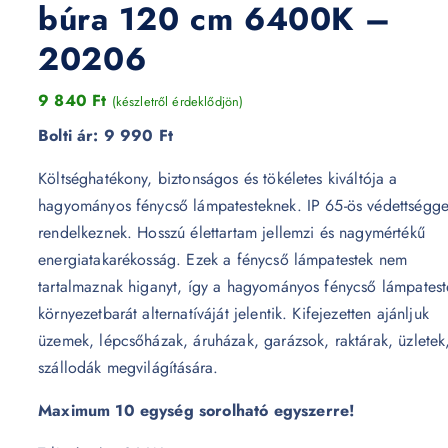
búra 120 cm 6400K –
20206
9 840
Ft
(készletről érdeklődjön)
Bolti ár:
9 990 Ft
Költséghatékony, biztonságos és tökéletes kiváltója a
hagyományos fénycső lámpatesteknek. IP 65-ös védettségge
rendelkeznek. Hosszú élettartam jellemzi és nagymértékű
energiatakarékosság. Ezek a fénycső lámpatestek nem
tartalmaznak higanyt, így a hagyományos fénycső lámpatest
környezetbarát alternatíváját jelentik. Kifejezetten ajánljuk
üzemek, lépcsőházak, áruházak, garázsok, raktárak, üzletek
szállodák megvilágítására.
Maximum 10 egység sorolható egyszerre!