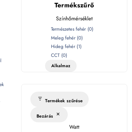
Termékszűrő
Színhőmérséklet
S
Természetes fehér
(
0
)
z
Meleg fehér
(
0
)
í
Hideg fehér
(
1
)
n
CCT
(
0
)
l
h
Alkalmaz
ő
m
ek
é
r
,
s
Termékek szűrése
é
Bezárás
k
l
Watt