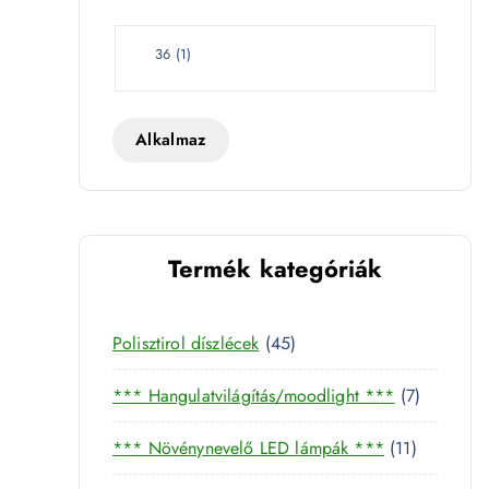
e
t
W
36
(
1
)
a
t
t
Alkalmaz
Termék kategóriák
4
Polisztirol díszlécek
45
5
7
*** Hangulatvilágítás/moodlight ***
7
t
t
e
1
*** Növénynevelő LED lámpák ***
11
e
r
1
r