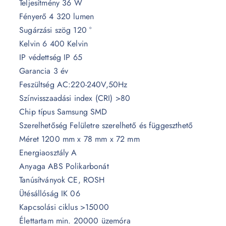
Teljesítmény 36 W
Fényerő 4 320 lumen
Sugárzási szög 120 °
Kelvin 6 400 Kelvin
IP védettség IP 65
Garancia 3 év
Feszültség AC:220-240V,50Hz
Színvisszaadási index (CRI) >80
Chip típus Samsung SMD
Szerelhetőség Felületre szerelhető és függeszthető
Méret 1200 mm x 78 mm x 72 mm
Energiaosztály A
Anyaga ABS Polikarbonát
Tanúsítványok CE, ROSH
Ütésállóság IK 06
Kapcsolási ciklus >15000
Élettartam min. 20000 üzemóra