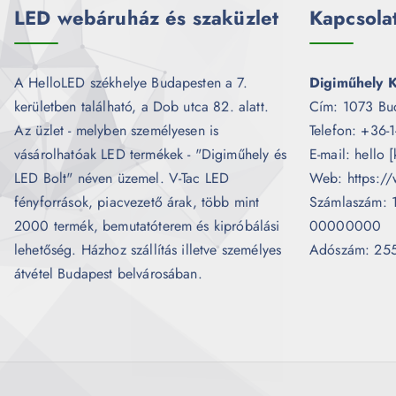
LED webáruház és szaküzlet
Kapcsola
A HelloLED székhelye Budapesten a 7.
Digiműhely K
kerületben található, a Dob utca 82. alatt.
Cím: 1073 Bu
Az üzlet - melyben személyesen is
Telefon: +36-
vásárolhatóak LED termékek - "Digiműhely és
E-mail: hello 
LED Bolt" néven üzemel. V-Tac LED
Web: https://
fényforrások, piacvezető árak, több mint
Számlaszám:
2000 termék, bemutatóterem és kipróbálási
00000000
lehetőség. Házhoz szállítás illetve személyes
Adószám: 25
átvétel Budapest belvárosában.