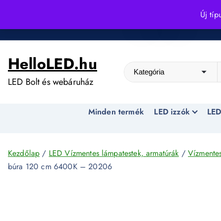
S
Új típ
k
Kedvező árak egész évben!
i
p
HelloLED.hu
t
o
LED Bolt és webáruház
c
o
Minden termék
LED izzók
LED
n
t
e
n
Kezdőlap
/
LED Vízmentes lámpatestek, armatúrák
/
Vízmentes
t
búra 120 cm 6400K – 20206