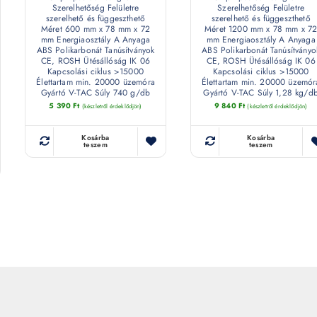
Szerelhetőség Felületre
Szerelhetőség Felületre
szerelhető és függeszthető
szerelhető és függeszthető
Méret 600 mm x 78 mm x 72
Méret 1200 mm x 78 mm x 7
mm Energiaosztály A Anyaga
mm Energiaosztály A Anyaga
ABS Polikarbonát Tanúsítványok
ABS Polikarbonát Tanúsítványo
CE, ROSH Ütésállóság IK 06
CE, ROSH Ütésállóság IK 06
Kapcsolási ciklus >15000
Kapcsolási ciklus >15000
Élettartam min. 20000 üzemóra
Élettartam min. 20000 üzemór
Gyártó V-TAC Súly 740 g/db
Gyártó V-TAC Súly 1,28 kg/d
5 390
Ft
9 840
Ft
(készletről érdeklődjön)
(készletről érdeklődjön)
Kosárba
Kosárba
teszem
teszem