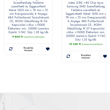
Szerelhetőség Felületre
index (CRI) >80 Chip típus
szerelhető és függeszthető
Samsung SMD Szerelhetőség
Méret 1200 mm x 78 mm x 72
Felületre szerelhető és
mm Energiaosztály A Anyaga
függeszthető Méret 1200 mm x
ABS Polikarbonát Tanúsítványok
78 mm x 72 mm Energiaosztály
CE, ROSH Ütésállóság IK 06
A Anyaga ABS Polikarbonát
Kapcsolási ciklus >15000
Tanúsítványok CE, ROSH
Élettartam min. 20000 üzemóra
Ütésállóság IK 07 Kapcsolási
Gyártó V-TAC Súly 1,28 kg/db
ciklus >15000 Élettartam min.
20000 üzemóra Gyártó V-TAC
9 840
Ft
(készletről érdeklődjön)
Súly 1,35 kg/db
12 240
Ft
(készletről érdeklődjön)
Kosárba
teszem
Kosárba
teszem