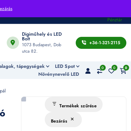
Fiók
ezárás
Kosár
Pénztár
Digiműhely és LED
Bolt
+36-1-321-2115
1073 Budapest, Dob
utca 82.
alagok, tápegységek
LED Spot
0
0
0
Növénynevelő LED
pál
Termékek szűrése
ló
Bezárás