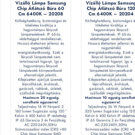
Vízálló Lámpa Samsung
Vízálló Lámpa Samsun
Chip Átlátszó Búra 60
Chip Átlátszó Búra 12
Cm 6400K – 20208
Cm 6400K – 20204
Költséghatékony, biztonságos és
Költséghatékony, biztonságos 
tökéletes kiváltója a
tökéletes kiváltója a
hagyományos fénycső
hagyományos fénycső
lámpatesteknek. IP 65-ös
lámpatesteknek. IP 65-ös
védettséggel rendelkeznek.
védettséggel rendelkeznek.
Hosszú élettartam jellemzi és
Hosszú élettartam jellemzi és
nagymértékű
nagymértékű
energiatakarékosság. Ezek a
energiatakarékosság. Ezek a
fénycső lámpatestek nem
fénycső lámpatestek nem
tartalmaznak higanyt, így a
tartalmaznak higanyt, így a
hagyományos fénycső
hagyományos fénycső
lámpatestek környezetbarát
lámpatestek környezetbarát
alternatíváját jelentik.
alternatíváját jelentik.
Kifejezetten ajánljuk üzemek,
Kifejezetten ajánljuk üzemek,
lépcsőházak, áruházak,
lépcsőházak, áruházak,
garázsok, raktárak, üzletek,
garázsok, raktárak, üzletek,
szállodák megvilágítására.
szállodák megvilágítására.
Maximum 20 egység
Maximum 10 egység sorolha
sorolható egyszerre!
egyszerre!
Teljesítmény 18 W Fényerő 2
Teljesítmény 36 W Fényerő 4
160 lumen Sugárzási szög 120 °
320 lumen Sugárzási szög 120
Kelvin 6 400 Kelvin IP védettség
Kelvin 6 400 Kelvin IP védetts
IP 65 Garancia 3 év Feszültség
IP 65 Garancia 3 év Feszültsé
AC:220-240V,50Hz
AC:220-240V,50Hz
Színvisszaadási index (CRI) >80
Színvisszaadási index (CRI) >
Chip típus Samsung SMD
Chip típus Samsung SMD