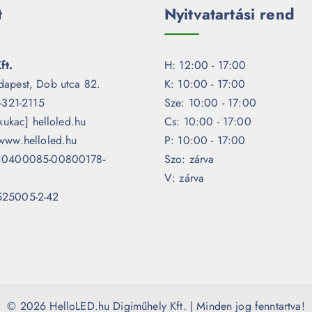
t
Nyitvatartási rend
ft.
H: 12:00 - 17:00
dapest, Dob utca 82.
K: 10:00 - 17:00
1-321-2115
Sze: 10:00 - 17:00
[kukac] helloled.hu
Cs: 10:00 - 17:00
www.helloled.hu
P: 10:00 - 17:00
 10400085-00800178-
Szo: zárva
V: zárva
525005-2-42
© 2026 HelloLED.hu Digiműhely Kft. | Minden jog fenntartva!