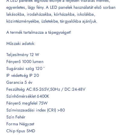
A LED panelek legfőbb előnye a teljesen vibrálás mentes,
egyenletes, lágy fény. A LED panelek használatát első sorban
lakásokba, irodaházakba, kórházakba, iskolákba,
közintézményekbe, üzletekbe, tárgyalókba ajánljuk.
A termék tartalmazza a tápegységet!
Műszaki adatok:
Teljesítmény 12 W
Fényerő 1000 lumen
Sugárzási szög 120 °
IP védettség IP 20
Garancia 5 év
Feszültség AC:85-265V,50Hz / DC:24-48V
Színhőmérséklet 6400K
Fényerő megfelel 75W
Színvisszaadási index (CRI) >80
Szín Fehér
Forma Négyzet
Chip típus SMD