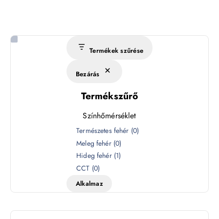
Termékek szűrése
Bezárás
Termékszűrő
Színhőmérséklet
S
Természetes fehér
(
0
)
z
Meleg fehér
(
0
)
í
Hideg fehér
(
1
)
n
CCT
(
0
)
h
Alkalmaz
ő
m
é