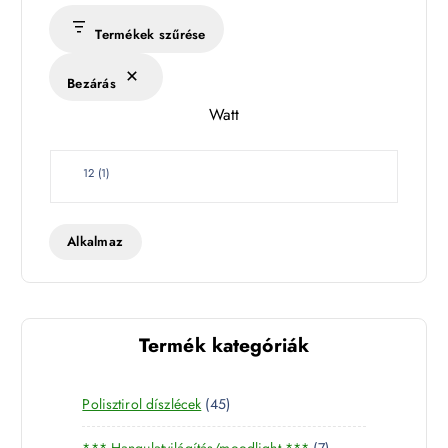
r
s
Termékek szűrése
é
k
Bezárás
l
Watt
e
t
W
12
(
1
)
a
t
t
Alkalmaz
Termék kategóriák
4
Polisztirol díszlécek
45
5
7