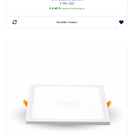
V-TAC LED
5 840
Ft
(készletről érdeklődjön)
Kosárba teszem