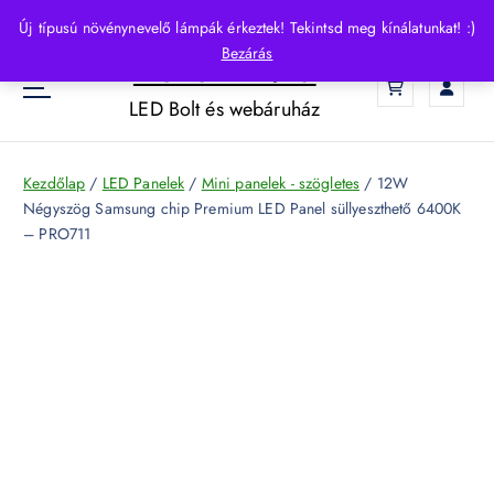
S
Új típusú növénynevelő lámpák érkeztek! Tekintsd meg kínálatunkat! :)
k
Bezárás
HelloLED.hu
i
0
p
LED Bolt és webáruház
t
o
c
Kezdőlap
/
LED Panelek
/
Mini panelek - szögletes
/ 12W
o
Négyszög Samsung chip Premium LED Panel süllyeszthető 6400K
n
– PRO711
t
e
n
t