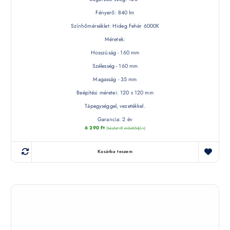
Fényerő: 840 lm
Színhőmérséklet: Hideg Fehér 6000K
Méretek:
Hosszúság - 160 mm
Szélesség - 160 mm
Magasság - 35 mm
Beépítési méretei: 120 x 120 mm
Tápegységgel, vezetékkel.
Garancia: 2 év
6 290
Ft
(készletről érdeklődjön)
Kosárba teszem