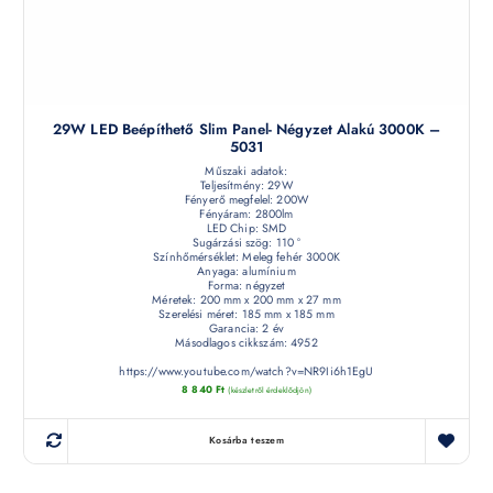
29W LED Beépíthető Slim Panel- Négyzet Alakú 3000K –
5031
Műszaki adatok:
Teljesítmény: 29W
Fényerő megfelel: 200W
Fényáram: 2800lm
LED Chip: SMD
Sugárzási szög: 110 °
Színhőmérséklet: Meleg fehér 3000K
Anyaga: alumínium
Forma: négyzet
Méretek: 200 mm x 200 mm x 27 mm
Szerelési méret: 185 mm x 185 mm
Garancia: 2 év
Másodlagos cikkszám: 4952
https://www.youtube.com/watch?v=NR9Ii6h1EgU
8 840
Ft
(készletről érdeklődjön)
Kosárba teszem