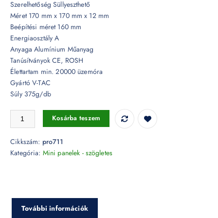
Szerelhetőség Süllyeszthető
Méret 170 mm x 170 mm x 12 mm
Beépítési méret 160 mm
Energiaosztály A
Anyaga Alumínium Műanyag
Tanúsítványok CE, ROSH
Élettartam min. 20000 üzemóra
Gyártó V-TAC
Súly 375g/db
12W Négyszög Samsung chip Premium LED Panel süllyeszthető 6400K
Kosárba teszem
Cikkszám:
pro711
Kategória:
Mini panelek - szögletes
További információk