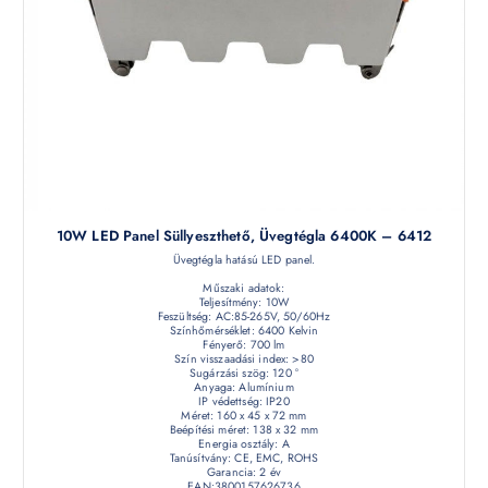
10W LED Panel Süllyeszthető, Üvegtégla 6400K – 6412
Üvegtégla hatású LED panel.
Műszaki adatok:
Teljesítmény: 10W
Feszültség: AC:85-265V, 50/60Hz
Színhőmérséklet: 6400 Kelvin
Fényerő: 700 lm
Szín visszaadási index: >80
Sugárzási szög: 120 °
Anyaga: Alumínium
IP védettség: IP20
Méret: 160 x 45 x 72 mm
Beépítési méret: 138 x 32 mm
Energia osztály: A
Tanúsítvány: CE, EMC, ROHS
Garancia: 2 év
EAN:3800157626736