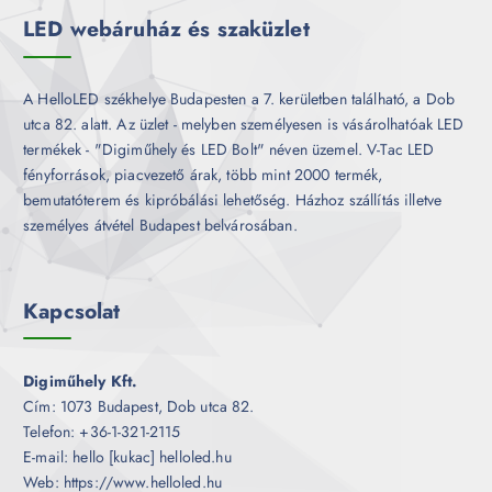
k
LED webáruház és szaküzlet
A HelloLED székhelye Budapesten a 7. kerületben található, a Dob
utca 82. alatt. Az üzlet - melyben személyesen is vásárolhatóak LED
termékek - "Digiműhely és LED Bolt" néven üzemel. V-Tac LED
fényforrások, piacvezető árak, több mint 2000 termék,
bemutatóterem és kipróbálási lehetőség. Házhoz szállítás illetve
személyes átvétel Budapest belvárosában.
Kapcsolat
Digiműhely Kft.
Cím: 1073 Budapest, Dob utca 82.
Telefon: +36-1-321-2115
E-mail: hello [kukac] helloled.hu
Web: https://www.helloled.hu