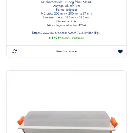
Színhőmérséklet: Hideg fehér 6400K
Anyaga: alumínium
Forma: négyzet
Méretek: 200 mm x 200 mm x 27 mm
Szerelési méret: 185 mm x 185 mm
Garancia: 2 év
Másodlagos cikkszám: 4954
https://www.youtube.com/watch?v=NR9Ii6h1EgU
8 840
Ft
(készletről érdeklődjön)
Kosárba teszem