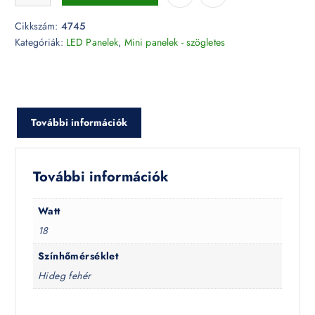
Cikkszám:
4745
Kategóriák:
LED Panelek
,
Mini panelek - szögletes
További információk
További információk
Watt
18
Színhőmérséklet
Hideg fehér