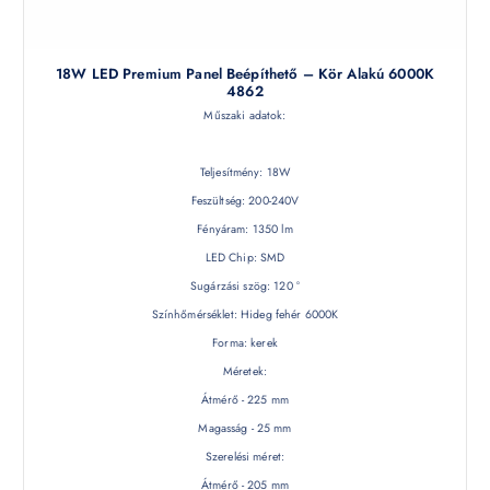
18W LED Premium Panel Beépíthető – Kör Alakú 6000K
4862
Műszaki adatok:
Teljesítmény: 18W
Feszültség: 200-240V
Fényáram: 1350 lm
LED Chip: SMD
Sugárzási szög: 120 °
Színhőmérséklet: Hideg fehér 6000K
Forma: kerek
Méretek:
Átmérő - 225 mm
Magasság - 25 mm
Szerelési méret:
Átmérő - 205 mm