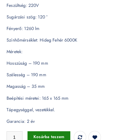
Feszültség: 220V
Sugárzási szög: 120 °
Fényerő: 1260 lm
Színhőmérséklet: Hideg Fehér 6000K
Méretek:
Hosszúság – 190 mm
Szélesség – 190 mm
Magasság – 35 mm
Beépítési méretei: 165 x 165 mm
Tápegységgel, vezetékkel.
Garancia: 2 év
18W Üveg LED Mini Panel / LED lámpatest - szögletes 6000K - 4745 
Kosárba teszem