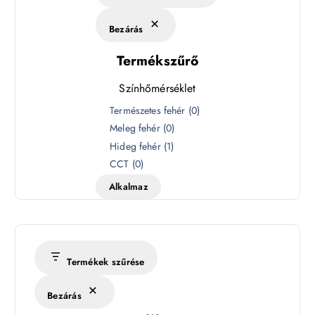
Bezárás
Termékszűrő
Színhőmérséklet
S
Természetes fehér
(
0
)
z
Meleg fehér
(
0
)
í
Hideg fehér
(
1
)
n
CCT
(
0
)
h
Alkalmaz
ő
m
é
r
s
Termékek szűrése
é
k
Bezárás
l