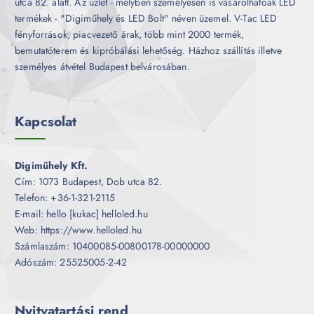
utca 82. alatt. Az üzlet - melyben személyesen is vásárolhatóak LED
termékek - "Digiműhely és LED Bolt" néven üzemel. V-Tac LED
fényforrások, piacvezető árak, több mint 2000 termék,
bemutatóterem és kipróbálási lehetőség. Házhoz szállítás illetve
személyes átvétel Budapest belvárosában.
Kapcsolat
Digiműhely Kft.
Cím: 1073 Budapest, Dob utca 82.
Telefon: +36-1-321-2115
E-mail: hello [kukac] helloled.hu
Web: https://www.helloled.hu
Számlaszám: 10400085-00800178-00000000
Adószám: 25525005-2-42
Nyitvatartási rend