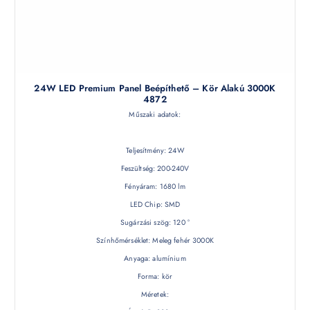
24W LED Premium Panel Beépíthető – Kör Alakú 3000K
4872
Műszaki adatok:
Teljesítmény: 24W
Feszültség: 200-240V
Fényáram: 1680 lm
LED Chip: SMD
Sugárzási szög: 120 °
Színhőmérséklet: Meleg fehér 3000K
Anyaga: alumínium
Forma: kör
Méretek: