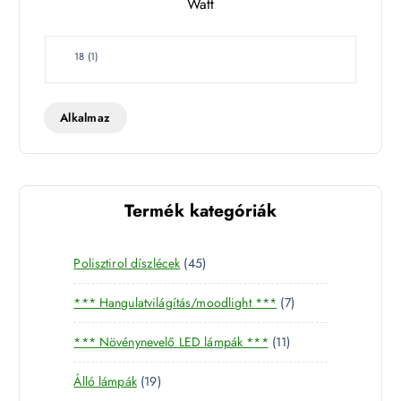
Watt
e
t
W
18
(
1
)
a
t
t
Alkalmaz
Termék kategóriák
4
Polisztirol díszlécek
45
5
7
*** Hangulatvilágítás/moodlight ***
7
t
t
e
1
*** Növénynevelő LED lámpák ***
11
e
r
1
r
m
1
Álló lámpák
19
t
m
é