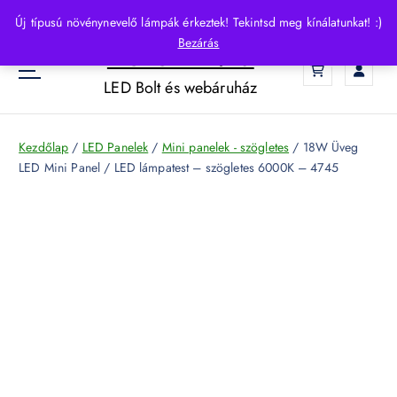
S
Új típusú növénynevelő lámpák érkeztek! Tekintsd meg kínálatunkat! :)
k
Bezárás
HelloLED.hu
i
0
p
LED Bolt és webáruház
t
o
c
Kezdőlap
/
LED Panelek
/
Mini panelek - szögletes
/ 18W Üveg
o
LED Mini Panel / LED lámpatest – szögletes 6000K – 4745
n
t
e
n
t