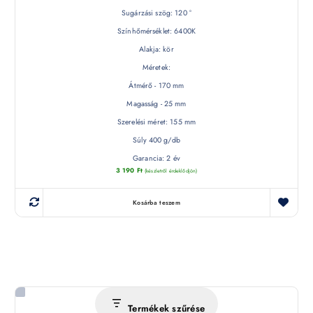
Sugárzási szög: 120 °
Színhőmérséklet: 6400K
Alakja: kör
Méretek:
Átmérő - 170 mm
Magasság - 25 mm
Szerelési méret: 155 mm
Súly 400 g/db
Garancia: 2 év
3 190
Ft
(készletről érdeklődjön)
Kosárba teszem
Termékek szűrése