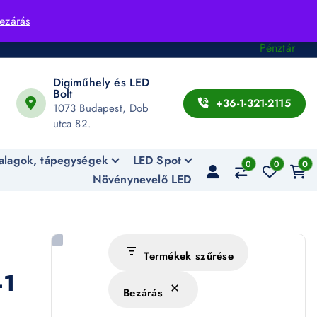
Fiók
ezárás
Kosár
Pénztár
Digiműhely és LED
Bolt
+36-1-321-2115
1073 Budapest, Dob
utca 82.
alagok, tápegységek
LED Spot
0
0
0
Növénynevelő LED
Termékek szűrése
41
Bezárás