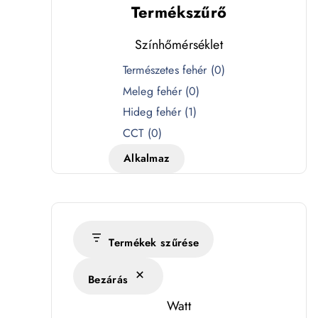
Termékszűrő
Színhőmérséklet
S
Természetes fehér
(
0
)
z
Meleg fehér
(
0
)
í
Hideg fehér
(
1
)
n
CCT
(
0
)
h
Alkalmaz
ő
m
é
r
s
Termékek szűrése
é
Bezárás
k
l
Watt