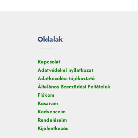
e
m
k
r
é
m
k
é
k
Oldalak
Kapcsolat
Adatvédelmi nyilatkozat
Adatkezelési tájékoztató
Általános Szerződési Feltételek
Fiókom
Kosaram
Kedvenceim
Rendeléseim
Kijelentkezés