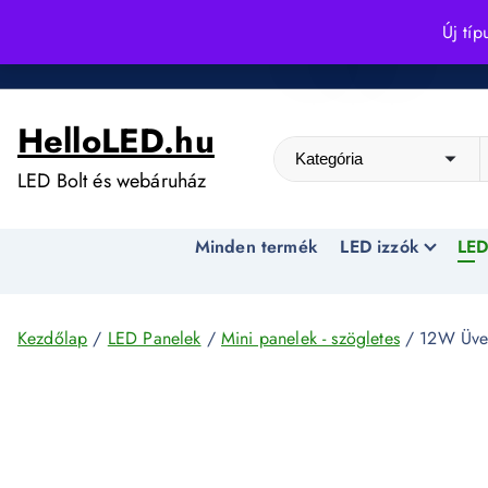
S
Új típ
k
Kedvező árak egész évben!
i
p
HelloLED.hu
t
o
LED Bolt és webáruház
c
o
Minden termék
LED izzók
LED
n
t
e
n
Kezdőlap
/
LED Panelek
/
Mini panelek - szögletes
/ 12W Üveg
t