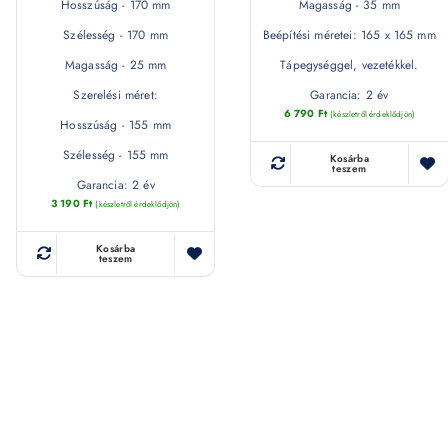
Hosszúság - 170 mm
Magasság - 35 mm
Szélesség - 170 mm
Beépítési méretei: 165 x 165 mm
Magasság - 25 mm
Tápegységgel, vezetékkel.
Szerelési méret:
Garancia: 2 év
6 790
Ft
(készletről érdeklődjön)
Hosszúság - 155 mm
Szélesség - 155 mm
Kosárba
teszem
Garancia: 2 év
3 190
Ft
(készletről érdeklődjön)
Kosárba
teszem