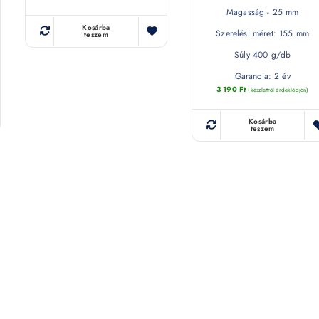
Magasság - 25 mm
Kosárba
Szerelési méret: 155 mm
teszem
Súly 400 g/db
Garancia: 2 év
3 190
Ft
(készletről érdeklődjön)
Kosárba
teszem