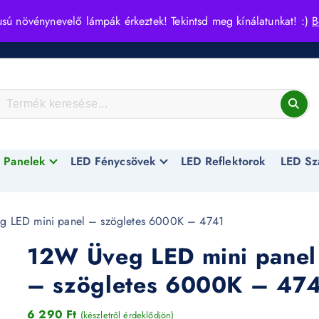
usú növénynevelő lámpák érkeztek! Tekintsd meg kínálatunkat! :)
B
 Panelek
LED Fénycsövek
LED Reflektorok
LED Sz
 LED mini panel – szögletes 6000K – 4741
12W Üveg LED mini panel
– szögletes 6000K – 47
6 290
Ft
(készletről érdeklődjön)