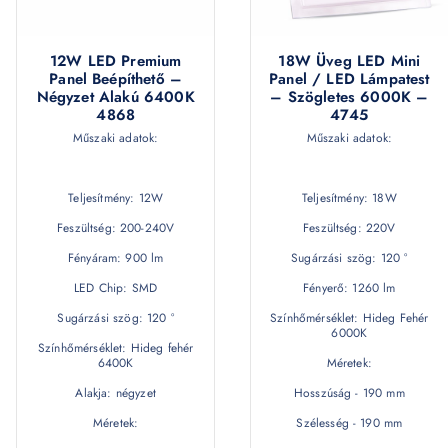
12W LED Premium
18W Üveg LED Mini
Panel Beépíthető –
Panel / LED Lámpatest
Négyzet Alakú 6400K
– Szögletes 6000K –
4868
4745
Műszaki adatok:
Műszaki adatok:
Teljesítmény: 12W
Teljesítmény: 18W
Feszültség: 200-240V
Feszültség: 220V
Fényáram: 900 lm
Sugárzási szög: 120 °
LED Chip: SMD
Fényerő: 1260 lm
Sugárzási szög: 120 °
Színhőmérséklet: Hideg Fehér
6000K
Színhőmérséklet: Hideg fehér
6400K
Méretek:
Alakja: négyzet
Hosszúság - 190 mm
Méretek:
Szélesség - 190 mm