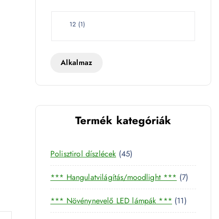
e
t
W
12
(
1
)
a
t
t
Alkalmaz
iség
Termék kategóriák
4
Polisztirol díszlécek
45
5
7
*** Hangulatvilágítás/moodlight ***
7
t
t
e
1
*** Növénynevelő LED lámpák ***
11
e
r
1
r