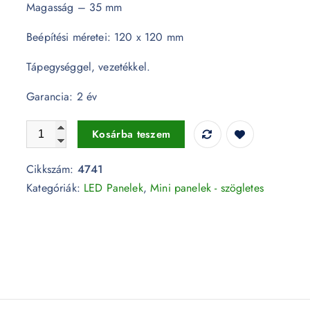
Magasság – 35 mm
Beépítési méretei: 120 x 120 mm
Tápegységgel, vezetékkel.
Garancia: 2 év
12W Üveg LED mini panel - szögletes 6000K - 4741 menny
Kosárba teszem
Cikkszám:
4741
Kategóriák:
LED Panelek
,
Mini panelek - szögletes