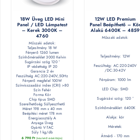
18W Üveg LED Mini
12W LED Premium
Panel / LED Lámpatest
Panel Beépíthető – Kö
– Kerek 3000K –
Alakú 6400K – 4859
4760
Műszaki adatok:
Műszaki adatok:
Teljesítmény 18 W
Fényerő 1260 lumen
Teljesítmény: 12W
Színhőmérséklet 3000 Kelvin
Sugárzási szög 120 °
Feszültség: AC:220-240V
IP védettség IP 20
/DC:30-42V
Garancia 2 év
Feszültség AC:220-240V,50Hz
Fényáram: 1000 lm
Fényerő megfelel 100W
Színvisszaadási index (CRI) >80
LED Chip: SMD
Szín Fehér
Forma Kör
Sugárzási szög: 120 °
Chip típus SMD
Szerelhetőség Süllyeszthető
Színhőmérséklet: 6400K
Méret 198 mm x 40 mm
Beépítési méret 178 mm
Alakja: kör
Energiaosztály A
Anyaga Üveg
Méretek:
Gyártó V-TAC
Súly 1 kg/db
Átmérő - 170 mm
6 790
Ft
(készletről érdeklődjön)