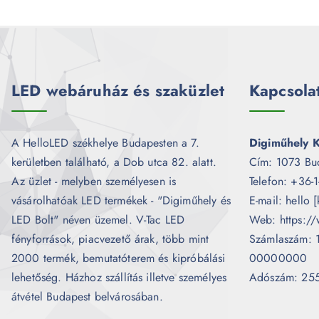
LED webáruház és szaküzlet
Kapcsola
A HelloLED székhelye Budapesten a 7.
Digiműhely K
kerületben található, a Dob utca 82. alatt.
Cím: 1073 Bu
Az üzlet - melyben személyesen is
Telefon: +36-
vásárolhatóak LED termékek - "Digiműhely és
E-mail: hello 
LED Bolt" néven üzemel. V-Tac LED
Web: https://
fényforrások, piacvezető árak, több mint
Számlaszám:
2000 termék, bemutatóterem és kipróbálási
00000000
lehetőség. Házhoz szállítás illetve személyes
Adószám: 25
átvétel Budapest belvárosában.