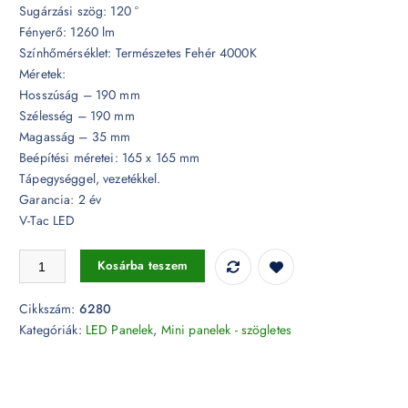
Sugárzási szög: 120 °
Fényerő: 1260 lm
Színhőmérséklet: Természetes Fehér 4000K
Méretek:
Hosszúság – 190 mm
Szélesség – 190 mm
Magasság – 35 mm
Beépítési méretei: 165 x 165 mm
Tápegységgel, vezetékkel.
Garancia: 2 év
V-Tac LED
18W Üveg LED Mini Panel / LED lámpatest - szögletes 4000K - 6280 
Kosárba teszem
Cikkszám:
6280
Kategóriák:
LED Panelek
,
Mini panelek - szögletes