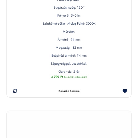
Sugárzási szög: 120 °
Fényerő: 540 lm
Színhőmérséklet: Meleg Fehér 3000K
Méretek:
Átmérő - 94 mm
Magasság - 32 mm
Beépítési átmérő: 74 mm
Tápegységgel, vezetékkel.
Garancia: 2 év
3 790
Ft
(készletről érdeklődjön)
Kosárba teszem