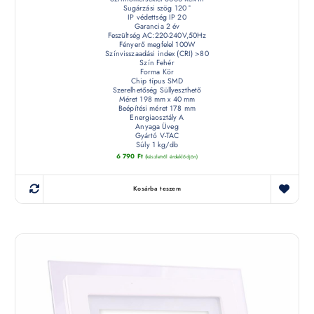
Sugárzási szög 120 °
IP védettség IP 20
Garancia 2 év
Feszültség AC:220-240V,50Hz
Fényerő megfelel 100W
Színvisszaadási index (CRI) >80
Szín Fehér
Forma Kör
Chip típus SMD
Szerelhetőség Süllyeszthető
Méret 198 mm x 40 mm
Beépítési méret 178 mm
Energiaosztály A
Anyaga Üveg
Gyártó V-TAC
Súly 1 kg/db
6 790
Ft
(készletről érdeklődjön)
Kosárba teszem