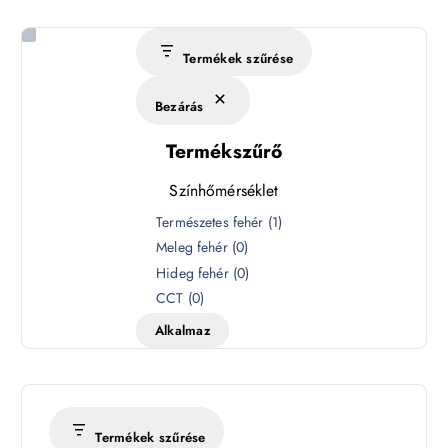
Termékek szűrése
Bezárás
Termékszűrő
Színhőmérséklet
S
Természetes fehér
(
1
)
z
Meleg fehér
(
0
)
í
Hideg fehér
(
0
)
n
CCT
(
0
)
h
Alkalmaz
ő
m
é
r
s
Termékek szűrése