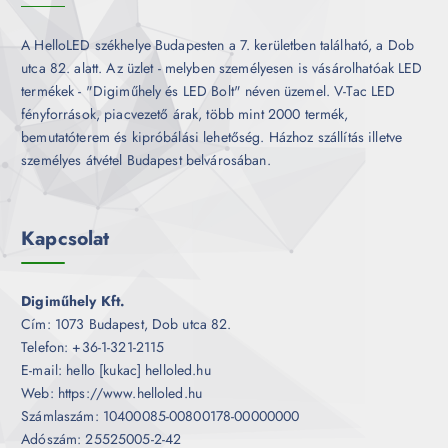
A HelloLED székhelye Budapesten a 7. kerületben található, a Dob
utca 82. alatt. Az üzlet - melyben személyesen is vásárolhatóak LED
termékek - "Digiműhely és LED Bolt" néven üzemel. V-Tac LED
fényforrások, piacvezető árak, több mint 2000 termék,
bemutatóterem és kipróbálási lehetőség. Házhoz szállítás illetve
személyes átvétel Budapest belvárosában.
Kapcsolat
Digiműhely Kft.
Cím: 1073 Budapest, Dob utca 82.
Telefon: +36-1-321-2115
E-mail: hello [kukac] helloled.hu
Web: https://www.helloled.hu
Számlaszám: 10400085-00800178-00000000
Adószám: 25525005-2-42