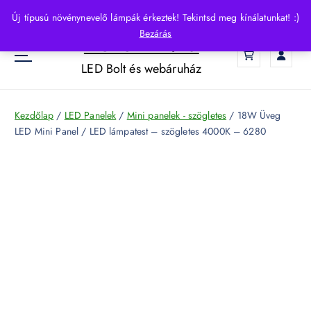
S
Új típusú növénynevelő lámpák érkeztek! Tekintsd meg kínálatunkat! :)
k
Bezárás
HelloLED.hu
i
0
p
LED Bolt és webáruház
t
o
c
Kezdőlap
/
LED Panelek
/
Mini panelek - szögletes
/ 18W Üveg
o
LED Mini Panel / LED lámpatest – szögletes 4000K – 6280
n
t
e
n
t