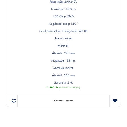
Feszültség: 200-240V
Fényáram: 1350 lm
LED Chip: SMD
Sugárzási szög: 120 °
Színhőmérséklet: Hideg fehér 6000K
Forma: kerek
Méretek:
Átmérő - 225 mm
Magasság - 25 mm
Szerelési méret:
Átmérő - 205 mm
Garancia: 2 év
3 790
Ft
(készletről érdeklődjön)
Kosárba teszem