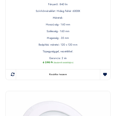
Fényerő: 840 lm
Színhőmérséklet: Hideg Fehér 6000K
Méretek:
Hosszúság - 160 mm
Szélesség - 160 mm
Magasság - 35 mm
Beépítési méretei: 120 x 120 mm
Tápegységgel, vezetékkel.
Garancia: 2 év
6 290
Ft
(készletről érdeklődjön)
Kosárba teszem