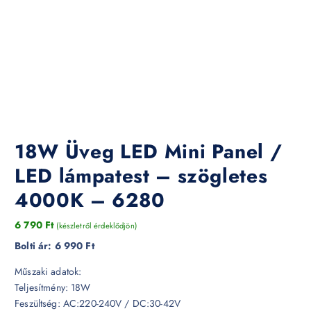
18W Üveg LED Mini Panel /
LED lámpatest – szögletes
4000K – 6280
6 790
Ft
(készletről érdeklődjön)
Bolti ár:
6 990 Ft
Műszaki adatok:
Teljesítmény: 18W
Feszültség: AC:220-240V / DC:30-42V