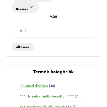
é
k
Bezárás
l
Watt
e
t
W
18
(
1
)
a
t
t
Alkalmaz
Termék kategóriák
4
Polisztirol díszlécek
45
5
7
*** Hangulatvilágítás/moodlight ***
7
t
t
e
1
*** Növénynevelő LED lámpák ***
11