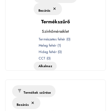
Bezárás
Termékszűrő
Színhőmérséklet
S
Természetes fehér
(
0
)
z
Meleg fehér
(
1
)
í
Hideg fehér
(
0
)
n
CCT
(
0
)
h
Alkalmaz
ő
m
é
r
s
Termékek szűrése
é
k
Bezárás
l