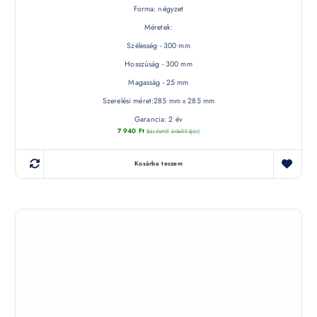
Forma: négyzet
Méretek:
Szélesség - 300 mm
Hosszúság - 300 mm
Magasság - 25 mm
Szerelési méret:285 mm x 285 mm
Garancia: 2 év
7 940
Ft
(készletről érdeklődjön)
Kosárba teszem