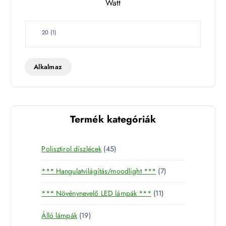
Watt
e
t
W
20
(
1
)
a
t
t
Alkalmaz
Termék kategóriák
4
Polisztirol díszlécek
45
5
7
*** Hangulatvilágítás/moodlight ***
7
t
t
e
1
*** Növénynevelő LED lámpák ***
11
e
r
1
r
m
1
Álló lámpák
19
t
m
é