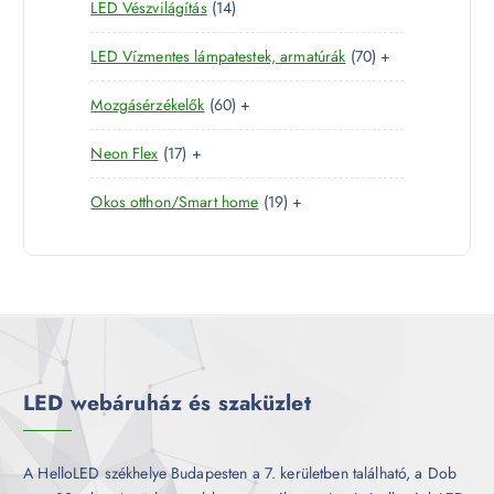
1
LED Vészvilágítás
14
t
e
m
k
4
e
r
é
7
LED Vízmentes lámpatestek, armatúrák
70
+
t
r
m
k
0
e
m
é
6
Mozgásérzékelők
60
+
t
r
é
k
0
e
m
k
1
Neon Flex
17
+
t
r
é
7
e
m
k
1
Okos otthon/Smart home
19
+
t
r
é
9
e
m
k
t
r
é
e
m
k
r
é
m
k
é
k
LED webáruház és szaküzlet
A HelloLED székhelye Budapesten a 7. kerületben található, a Dob