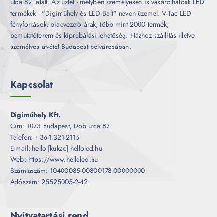
utca 82. alatt. Az üzlet - melyben személyesen is vásárolhatóak LED
termékek - "Digiműhely és LED Bolt" néven üzemel. V-Tac LED
fényforrások, piacvezető árak, több mint 2000 termék,
bemutatóterem és kipróbálási lehetőség. Házhoz szállítás illetve
személyes átvétel Budapest belvárosában.
Kapcsolat
Digiműhely Kft.
Cím: 1073 Budapest, Dob utca 82.
Telefon: +36-1-321-2115
E-mail: hello [kukac] helloled.hu
Web: https://www.helloled.hu
Számlaszám: 10400085-00800178-00000000
Adószám: 25525005-2-42
Nyitvatartási rend