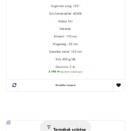
Sugárzási szög: 120 °
Színhőmérséklet: 4000K
Alakja: kör
Méretek:
Átmérő - 170 mm
Magasság - 25 mm
Szerelési méret: 155 mm
Súly 400 g/db
Garancia: 2 év
3 190
Ft
(készletről érdeklődjön)
Kosárba teszem
Termékek szűrése