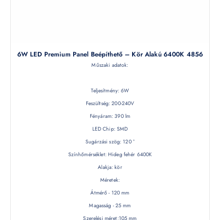
6W LED Premium Panel Beépíthető – Kör Alakú 6400K 4856
Műszaki adatok:
Teljesítmény: 6W
Feszültség: 200-240V
Fényáram: 390 lm
LED Chip: SMD
Sugárzási szög: 120 °
Színhőmérséklet: Hideg fehér 6400K
Alakja: kör
Méretek:
Átmérő - 120 mm
Magasság - 25 mm
Szerelési méret:105 mm