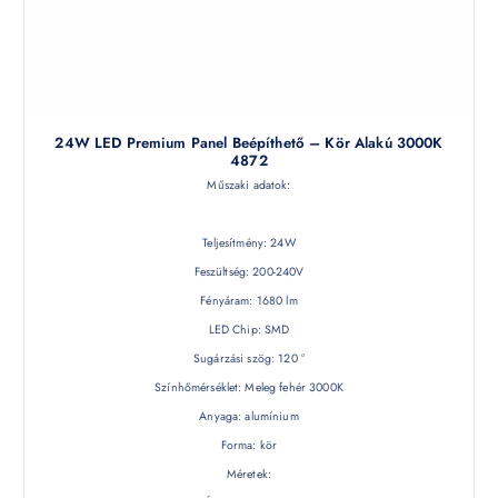
24W LED Premium Panel Beépíthető – Kör Alakú 3000K
4872
Műszaki adatok:
Teljesítmény: 24W
Feszültség: 200-240V
Fényáram: 1680 lm
LED Chip: SMD
Sugárzási szög: 120 °
Színhőmérséklet: Meleg fehér 3000K
Anyaga: alumínium
Forma: kör
Méretek: