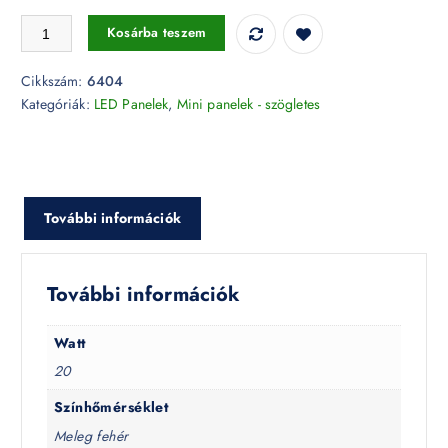
20W LED panel süllyeszthető egyenes, lapos felület 3000K - 6404 men
Kosárba teszem
Cikkszám:
6404
Kategóriák:
LED Panelek
,
Mini panelek - szögletes
További információk
További információk
Watt
20
Színhőmérséklet
Meleg fehér