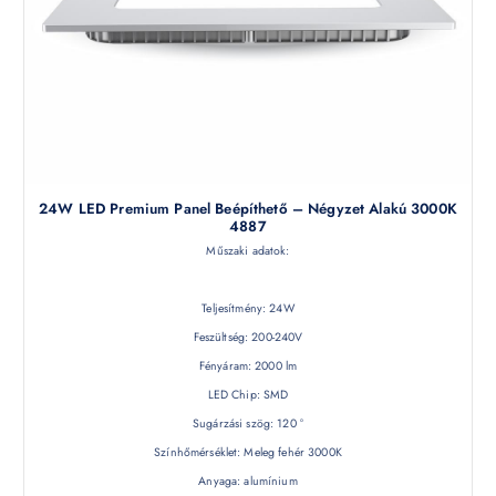
24W LED Premium Panel Beépíthető – Négyzet Alakú 3000K
4887
Műszaki adatok:
Teljesítmény: 24W
Feszültség: 200-240V
Fényáram: 2000 lm
LED Chip: SMD
Sugárzási szög: 120 °
Színhőmérséklet: Meleg fehér 3000K
Anyaga: alumínium