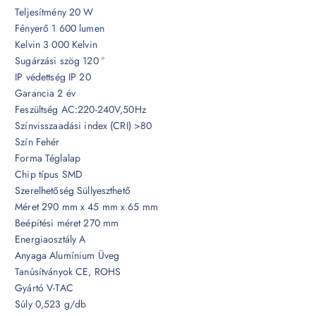
Teljesítmény 20 W
Fényerő 1 600 lumen
Kelvin 3 000 Kelvin
Sugárzási szög 120 °
IP védettség IP 20
Garancia 2 év
Feszültség AC:220-240V,50Hz
Színvisszaadási index (CRI) >80
Szín Fehér
Forma Téglalap
Chip típus SMD
Szerelhetőség Süllyeszthető
Méret 290 mm x 45 mm x 65 mm
Beépítési méret 270 mm
Energiaosztály A
Anyaga Alumínium Üveg
Tanúsítványok CE, ROHS
Gyártó V-TAC
Súly 0,523 g/db