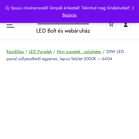
S
Új típusú növénynevelő lámpák érkeztek! Tekintsd meg kínálatunkat! :)
k
Bezárás
HelloLED.hu
i
0
p
LED Bolt és webáruház
t
o
c
Kezdőlap
/
LED Panelek
/
Mini panelek - szögletes
/ 20W LED
o
panel süllyeszthető egyenes, lapos felület 3000K – 6404
n
t
e
n
t