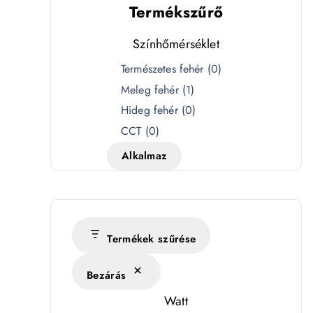
Termékszűrő
Színhőmérséklet
S
Természetes fehér
(
0
)
z
Meleg fehér
(
1
)
í
Hideg fehér
(
0
)
n
CCT
(
0
)
h
Alkalmaz
ő
m
é
r
s
Termékek szűrése
é
Bezárás
k
l
Watt