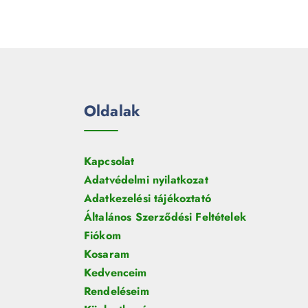
e
m
k
r
é
m
k
é
k
Oldalak
Kapcsolat
Adatvédelmi nyilatkozat
Adatkezelési tájékoztató
Általános Szerződési Feltételek
Fiókom
Kosaram
Kedvenceim
Rendeléseim