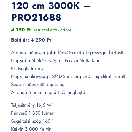
120 cm 3000K –
PRO21688
4 190
Ft
(készletről érdeklődjön)
Bolti ár:
4 290 Ft
A nano műanyag jobb fényáteresztő képességet biztosít
Nagyobb állóképesség és hosszú élettartam
Költséghatékony
Nagy hatékonyságú SMD-Samsung LED chipekkel szerelt
Szuper hővezető képesség
Állandó áramú integrált IC meghajtó
Teljesítmény 16,5 W
Fényerő 1 850 lumen
Sugárzási szög 160 °
Kelvin 3 000 Kelvin