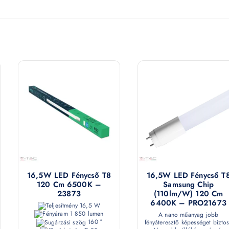
16,5W LED Fénycső T8
16,5W LED Fénycső T
120 Cm 6500K –
Samsung Chip
23873
(110lm/W) 120 Cm
6400K – PRO21673
16,5 W
1 850 lumen
A nano műanyag jobb
160 °
fényáteresztő képességet biztos