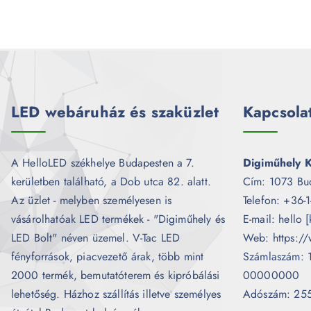
LED webáruház és szaküzlet
Kapcsola
A HelloLED székhelye Budapesten a 7.
Digiműhely K
kerületben található, a Dob utca 82. alatt.
Cím: 1073 Bu
Az üzlet - melyben személyesen is
Telefon: +36-
vásárolhatóak LED termékek - "Digiműhely és
E-mail: hello 
LED Bolt" néven üzemel. V-Tac LED
Web: https://
fényforrások, piacvezető árak, több mint
Számlaszám:
2000 termék, bemutatóterem és kipróbálási
00000000
lehetőség. Házhoz szállítás illetve személyes
Adószám: 25