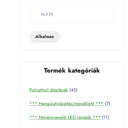
e
t
W
16,5
(
1
)
a
t
t
Alkalmaz
Termék kategóriák
4
Polisztirol díszlécek
45
5
7
*** Hangulatvilágítás/moodlight ***
7
t
t
e
1
*** Növénynevelő LED lámpák ***
11
e
r
1
r