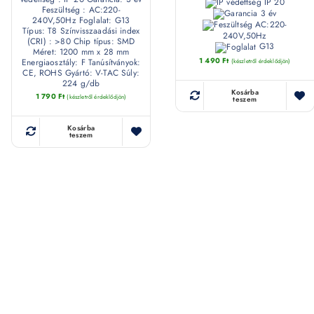
IP 20
Feszültség : AC:220-
3 év
240V,50Hz Foglalat: G13
AC:220-
Típus: T8 Színvisszaadási index
240V,50Hz
(CRI) : >80 Chip típus: SMD
G13
Méret: 1200 mm x 28 mm
1 490
Ft
Energiaosztály: F Tanúsítványok:
(készletről érdeklődjön)
CE, ROHS Gyártó: V-TAC Súly:
224 g/db
Kosárba
1 790
Ft
(készletről érdeklődjön)
teszem
Kosárba
teszem