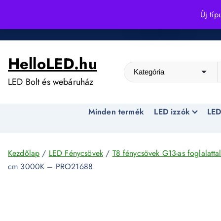
S
Új típ
k
Kedvező árak egész évben!
i
p
HelloLED.hu
t
o
LED Bolt és webáruház
c
o
Minden termék
LED izzók
LED
n
t
e
n
Kezdőlap
/
LED Fénycsövek
/
T8 fénycsövek G13-as foglalatta
t
cm 3000K – PRO21688