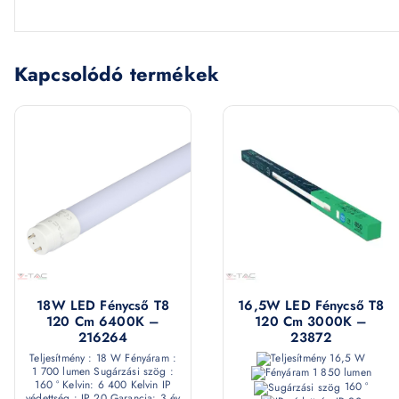
Kapcsolódó termékek
18W LED Fénycső T8
16,5W LED Fénycső T8
120 Cm 6400K –
120 Cm 3000K –
216264
23872
Teljesítmény : 18 W Fényáram :
16,5 W
1 700 lumen Sugárzási szög :
1 850 lumen
160 ° Kelvin: 6 400 Kelvin IP
160 °
védettség : IP 20 Garancia: 3 év