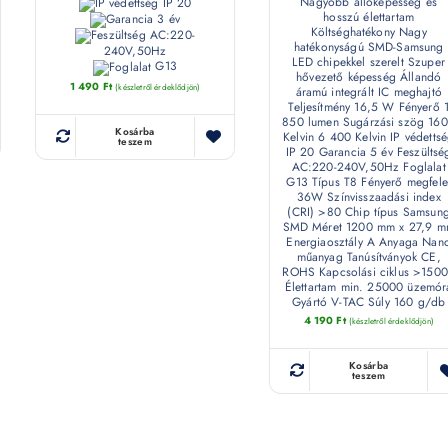
Nagyobb állóképesség és
IP 20
hosszú élettartam
3 év
Költséghatékony Nagy
AC:220-
hatékonyságú SMD-Samsung
240V,50Hz
LED chipekkel szerelt Szuper
G13
hővezető képesség Állandó
1 490
Ft
(készletről érdeklődjön)
áramú integrált IC meghajtó
Teljesítmény 16,5 W Fényerő 
850 lumen Sugárzási szög 160
Kosárba
Kelvin 6 400 Kelvin IP védetts
teszem
IP 20 Garancia 5 év Feszültsé
AC:220-240V,50Hz Foglalat
G13 Típus T8 Fényerő megfele
36W Színvisszaadási index
(CRI) >80 Chip típus Samsun
SMD Méret 1200 mm x 27,9 
Energiaosztály A Anyaga Nan
műanyag Tanúsítványok CE,
ROHS Kapcsolási ciklus >150
Élettartam min. 25000 üzemór
Gyártó V-TAC Súly 160 g/db
4 190
Ft
(készletről érdeklődjön)
Kosárba
teszem