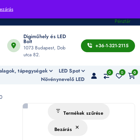
Fiók
ezárás
Kosár
Pénztár
Digiműhely és LED
Bolt
+36-1-321-2115
1073 Budapest, Dob
utca 82.
alagok, tápegységek
LED Spot
0
0
0
Növénynevelő LED
0
Termékek szűrése
Bezárás