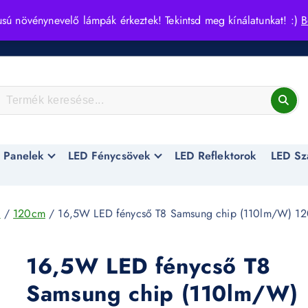
usú növénynevelő lámpák érkeztek! Tekintsd meg kínálatunkat! :)
B
 Panelek
LED Fénycsövek
LED Reflektorok
LED Sz
l
/
120cm
/ 16,5W LED fénycső T8 Samsung chip (110lm/W) 12
16,5W LED fénycső T8
Samsung chip (110lm/W)