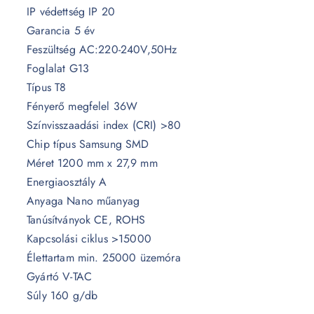
IP védettség IP 20
Garancia 5 év
Feszültség AC:220-240V,50Hz
Foglalat G13
Típus T8
Fényerő megfelel 36W
Színvisszaadási index (CRI) >80
Chip típus Samsung SMD
Méret 1200 mm x 27,9 mm
Energiaosztály A
Anyaga Nano műanyag
Tanúsítványok CE, ROHS
Kapcsolási ciklus >15000
Élettartam min. 25000 üzemóra
Gyártó V-TAC
Súly 160 g/db