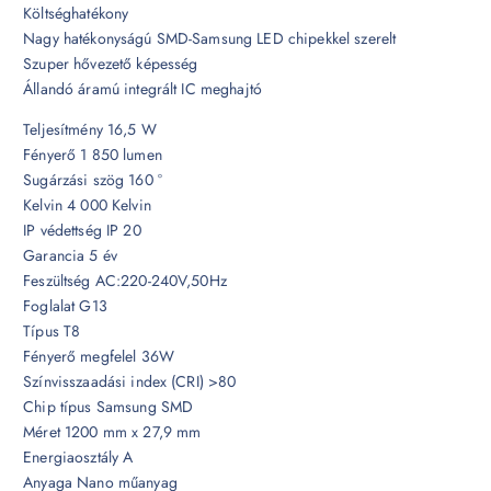
Költséghatékony
Nagy hatékonyságú SMD-Samsung LED chipekkel szerelt
Szuper hővezető képesség
Állandó áramú integrált IC meghajtó
Teljesítmény 16,5 W
Fényerő 1 850 lumen
Sugárzási szög 160 °
Kelvin 4 000 Kelvin
IP védettség IP 20
Garancia 5 év
Feszültség AC:220-240V,50Hz
Foglalat G13
Típus T8
Fényerő megfelel 36W
Színvisszaadási index (CRI) >80
Chip típus Samsung SMD
Méret 1200 mm x 27,9 mm
Energiaosztály A
Anyaga Nano műanyag