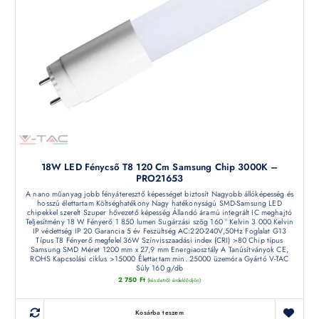
18W LED Fénycső T8 120 Cm Samsung Chip 3000K –
PRO21653
A nano műanyag jobb fényáteresztő képességet biztosít Nagyobb állóképesség és
hosszú élettartam Költséghatékony Nagy hatékonyságú SMD-Samsung LED
chipekkel szerelt Szuper hővezető képesség Állandó áramú integrált IC meghajtó
Teljesítmény 18 W Fényerő 1 850 lumen Sugárzási szög 160 ° Kelvin 3 000 Kelvin
IP védettség IP 20 Garancia 5 év Feszültség AC:220-240V,50Hz Foglalat G13
Típus T8 Fényerő megfelel 36W Színvisszaadási index (CRI) >80 Chip típus
Samsung SMD Méret 1200 mm x 27,9 mm Energiaosztály A Tanúsítványok CE,
ROHS Kapcsolási ciklus >15000 Élettartam min. 25000 üzemóra Gyártó V-TAC
Súly 160 g/db
2 750
Ft
(készletről érdeklődjön)
Kosárba teszem