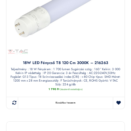
18W LED Fénycső T8 120 Cm 3000K – 216263
Teljesítmény : 18 W Fényáram : 1 700 lumen Sugárzási szög : 160 ° Kelvin: 3 000
Kelvin IP védettség : IP 20 Garancia: 3 év Feszültség : AC:220-240V,50Hz
Foglalat: G13 Típus: T8 Színvisszaadási index (CRI) : >80 Chip típus: SMD Méret:
1200 mm x 28 mm Energiaosztály: F Tanúsítványok: CE, ROHS Gyártó: V-TAC
Súly: 224 g/db
1 790
Ft
(készletről érdeklődjön)
Kosárba teszem