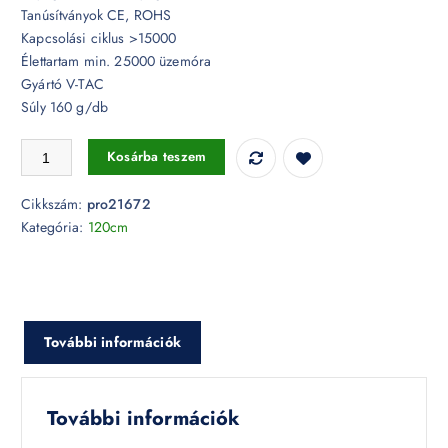
Tanúsítványok CE, ROHS
Kapcsolási ciklus >15000
Élettartam min. 25000 üzemóra
Gyártó V-TAC
Súly 160 g/db
16,5W LED fénycső T8 Samsung chip (110lm/W) 120 cm 4000K - PR
Kosárba teszem
Cikkszám:
pro21672
Kategória:
120cm
További információk
További információk