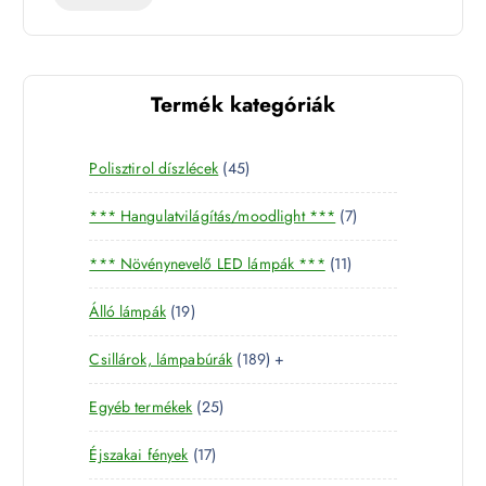
Termék kategóriák
4
Polisztirol díszlécek
45
5
7
*** Hangulatvilágítás/moodlight ***
7
t
t
e
1
*** Növénynevelő LED lámpák ***
11
e
r
1
r
m
1
Álló lámpák
19
t
m
é
9
e
é
k
1
Csillárok, lámpabúrák
189
+
t
r
k
8
e
m
2
Egyéb termékek
25
9
r
é
5
t
m
k
1
Éjszakai fények
17
t
e
é
7
e
r
k