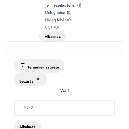
S
Természetes fehér
(
1
)
z
Meleg fehér
(
0
)
í
Hideg fehér
(
0
)
n
CCT
(
0
)
h
Alkalmaz
ő
m
é
r
s
Termékek szűrése
é
k
Bezárás
l
Watt
e
t
W
16,5
(
1
)
a
t
t
Alkalmaz