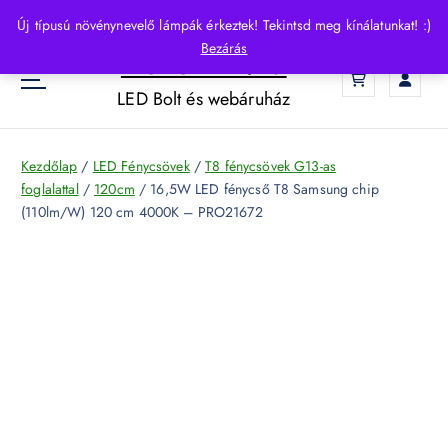
S
Új típusú növénynevelő lámpák érkeztek! Tekintsd meg kínálatunkat! :)
k
Bezárás
HelloLED.hu
i
0
p
LED Bolt és webáruház
t
o
c
Kezdőlap
/
LED Fénycsövek
/
T8 fénycsövek G13-as
o
foglalattal
/
120cm
/ 16,5W LED fénycső T8 Samsung chip
n
(110lm/W) 120 cm 4000K – PRO21672
t
e
n
t