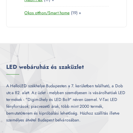
t
r
é
7
e
m
k
1
Okos otthon/Smart home
19
+
t
r
é
9
e
m
k
t
r
é
e
m
k
r
é
m
k
é
k
LED webáruház és szaküzlet
A HelloLED székhelye Budapesten a 7. kerületben található, a Dob
utca 82. alatt. Az üzlet - melyben személyesen is vásárolhatóak LED
termékek - "Digiműhely és LED Bolt" néven üzemel. V-Tac LED
fényforrások, piacvezető árak, több mint 2000 termék,
bemutatóterem és kipróbálási lehetőség. Házhoz szállítás illetve
személyes átvétel Budapest belvárosában.