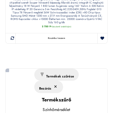
chipekkel szerelt Szuper hővezető képesség Állandó áramú integrált IC meghajtó
Teljesítmény 18 W Fényerő 1 850 lumen Sugárzási szög 160 ° Kelvin 6 500 Kelvin
IP védettség IP 20 Garancia 5 év Feszültség AC:220-240V,50Hz Foglalat G13
Típus T8 Fényerő megfelel 36W Színvisszaadási index (CRI) >80 Chip típus
Samsung SMD Méret 1200 mm x 27,9 mm Energiaosztály A Tanúsítványok CE,
ROHS Kapcsolási ciklus >15000 Élettartam min. 25000 üzemóra Gyártó V-TAC
Súly 160 g/db
2 750
Ft
(készletről érdeklődjön)
Kosárba teszem
Termékek szűrése
Bezárás
Termékszűrő
Színhőmérséklet