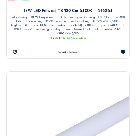
18W LED Fénycső T8 120 Cm 6400K – 216264
Teljesítmény : 18 W Fényáram : 1 700 lumen Sugárzási szög : 160 ° Kelvin: 6 400
Kelvin IP védettség : IP 20 Garancia: 3 év Feszültség : AC:220-240V,50Hz
Foglalat: G13 Típus: T8 Színvisszaadási index (CRI) : >80 Chip típus: SMD Méret:
1200 mm x 28 mm Energiaosztály: F Tanúsítványok: CE, ROHS Gyártó: V-TAC
Súly: 224 g/db
1 790
Ft
(készletről érdeklődjön)
Kosárba teszem