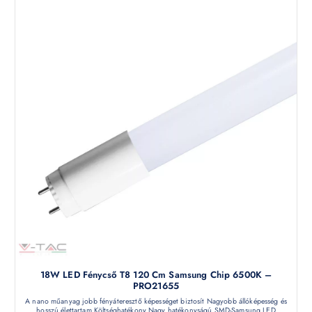
18W LED Fénycső T8 120 Cm Samsung Chip 6500K –
PRO21655
A nano műanyag jobb fényáteresztő képességet biztosít Nagyobb állóképesség és
hosszú élettartam Költséghatékony Nagy hatékonyságú SMD-Samsung LED