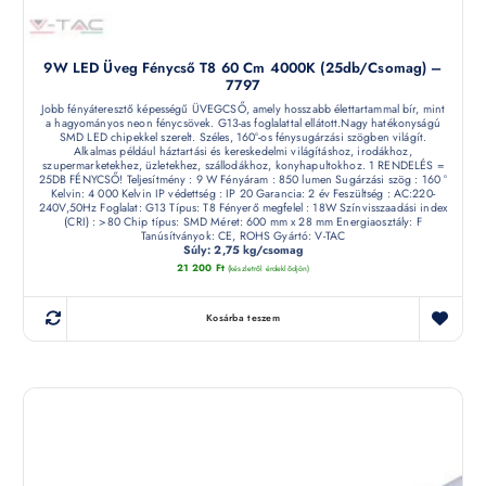
9W LED Üveg Fénycső T8 60 Cm 4000K (25db/csomag) –
7797
Jobb fényáteresztő képességű ÜVEGCSŐ, amely hosszabb élettartammal bír, mint
a hagyományos neon fénycsövek. G13-as foglalattal ellátott.Nagy hatékonyságú
SMD LED chipekkel szerelt. Széles, 160°-os fénysugárzási szögben világít.
Alkalmas például háztartási és kereskedelmi világításhoz, irodákhoz,
szupermarketekhez, üzletekhez, szállodákhoz, konyhapultokhoz. 1 RENDELÉS =
25DB FÉNYCSŐ! Teljesítmény : 9 W Fényáram : 850 lumen Sugárzási szög : 160 °
Kelvin: 4 000 Kelvin IP védettség : IP 20 Garancia: 2 év Feszültség : AC:220-
240V,50Hz Foglalat: G13 Típus: T8 Fényerő megfelel : 18W Színvisszaadási index
(CRI) : >80 Chip típus: SMD Méret: 600 mm x 28 mm Energiaosztály: F
Tanúsítványok: CE, ROHS Gyártó: V-TAC
Súly: 2,75 kg/csomag
21 200
Ft
(készletről érdeklődjön)
Kosárba teszem