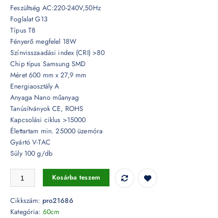
Feszültség AC:220-240V,50Hz
Foglalat G13
Típus T8
Fényerő megfelel 18W
Színvisszaadási index (CRI) >80
Chip típus Samsung SMD
Méret 600 mm x 27,9 mm
Energiaosztály A
Anyaga Nano műanyag
Tanúsítványok CE, ROHS
Kapcsolási ciklus >15000
Élettartam min. 25000 üzemóra
Gyártó V-TAC
Súly 100 g/db
7,5W LED fénycső T8 Samsung chip 60 cm forgatható 4000K - PRO2
Kosárba teszem
Cikkszám:
pro21686
Kategória:
60cm