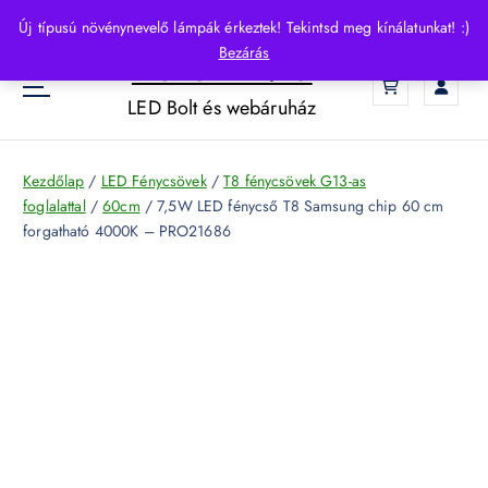
S
Új típusú növénynevelő lámpák érkeztek! Tekintsd meg kínálatunkat! :)
k
Bezárás
HelloLED.hu
i
0
p
LED Bolt és webáruház
t
o
c
Kezdőlap
/
LED Fénycsövek
/
T8 fénycsövek G13-as
o
foglalattal
/
60cm
/ 7,5W LED fénycső T8 Samsung chip 60 cm
n
forgatható 4000K – PRO21686
t
e
n
t