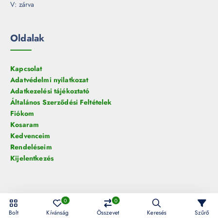
V: zárva
Oldalak
Kapcsolat
Adatvédelmi nyilatkozat
Adatkezelési tájékoztató
Általános Szerződési Feltételek
Fiókom
Kosaram
Kedvenceim
Rendeléseim
Kijelentkezés
0
0
© 2026 HelloLED.hu Digiműhely Kft. | Minden jog fenntartva!
Bolt
Kívánság
Összevet
Keresés
Szűrő