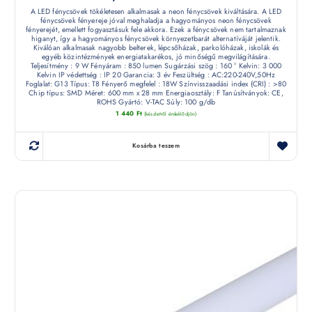
A LED fénycsövek tökéletesen alkalmasak a neon fénycsövek kiváltására. A LED
fénycsövek fényereje jóval meghaladja a hagyományos neon fénycsövek
fényerejét, emellett fogyasztásuk fele akkora. Ezek a fénycsövek nem tartalmaznak
higanyt, így a hagyományos fénycsövek környezetbarát alternatíváját jelentik.
Kiválóan alkalmasak nagyobb belterek, lépcsőházak, parkolóházak, iskolák és
egyéb közintézmények energiatakarékos, jó minőségű megvilágítására.
Teljesítmény : 9 W Fényáram : 850 lumen Sugárzási szög : 160 ° Kelvin: 3 000
Kelvin IP védettség : IP 20 Garancia: 3 év Feszültség : AC:220-240V,50Hz
Foglalat: G13 Típus: T8 Fényerő megfelel : 18W Színvisszaadási index (CRI) : >80
Chip típus: SMD Méret: 600 mm x 28 mm Energiaosztály: F Tanúsítványok: CE,
ROHS Gyártó: V-TAC Súly: 100 g/db
1 440
Ft
(készletről érdeklődjön)
Kosárba teszem