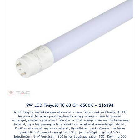
9W LED Fénycső T8 60 Cm 6500K – 216394
A LED fénycsövek tökéletesen alkalmasak a neon fénycsövek kiváltására. A LED
fénycsövek fényereje jóval meghaladja a hagyományos neon fénycsövek
fényerejét, emellett fogyasztásuk fele akkora. Ezek a fénycsövek nem tartalmaznak
higanyt, így a hagyományos fénycsövek környezetbarát alternatíváját jelentik.
Kiválóan alkalmasak nagyobb belterek, lépcsőházak, parkolóházak, iskolák és
egyéb közintézmények energiatakarékos, jó minőségű megvilágítására.
Teljesítmény : 9 W Fényáram : 850 lumen Sugárzási szög : 160 ° Kelvin: 6 500