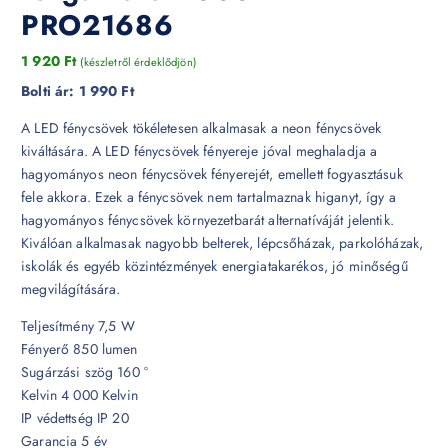
PRO21686
1 920
Ft
(készletről érdeklődjön)
Bolti ár:
1 990 Ft
A LED fénycsövek tökéletesen alkalmasak a neon fénycsövek
kiváltására. A LED fénycsövek fényereje jóval meghaladja a
hagyományos neon fénycsövek fényerejét, emellett fogyasztásuk
fele akkora. Ezek a fénycsövek nem tartalmaznak higanyt, így a
hagyományos fénycsövek környezetbarát alternatíváját jelentik.
Kiválóan alkalmasak nagyobb belterek, lépcsőházak, parkolóházak,
iskolák és egyéb közintézmények energiatakarékos, jó minőségű
megvilágítására.
Teljesítmény 7,5 W
Fényerő 850 lumen
Sugárzási szög 160 °
Kelvin 4 000 Kelvin
IP védettség IP 20
Garancia 5 év