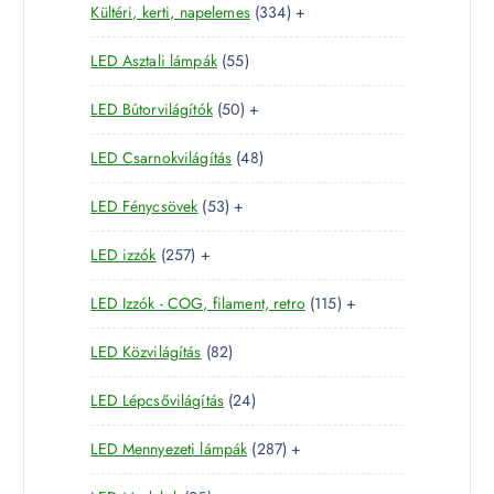
3
Kültéri, kerti, napelemes
334
+
8
r
é
k
3
t
m
k
5
LED Asztali lámpák
55
4
e
é
5
t
r
k
5
LED Bútorvilágítók
50
+
t
e
m
0
e
r
é
4
LED Csarnokvilágítás
48
t
r
m
k
8
e
m
é
5
LED Fénycsövek
53
+
t
r
é
k
3
e
m
k
2
LED izzók
257
+
t
r
é
5
e
m
k
1
LED Izzók - COG, filament, retro
115
+
7
r
é
1
t
m
k
8
LED Közvilágítás
82
5
e
é
2
t
r
k
2
LED Lépcsővilágítás
24
t
e
m
4
e
r
é
2
LED Mennyezeti lámpák
287
+
t
r
m
k
8
e
m
é