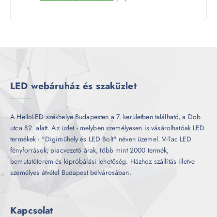
é
9
e
m
k
t
r
é
e
m
k
r
é
m
k
é
k
LED webáruház és szaküzlet
A HelloLED székhelye Budapesten a 7. kerületben található, a Dob
utca 82. alatt. Az üzlet - melyben személyesen is vásárolhatóak LED
termékek - "Digiműhely és LED Bolt" néven üzemel. V-Tac LED
fényforrások, piacvezető árak, több mint 2000 termék,
bemutatóterem és kipróbálási lehetőség. Házhoz szállítás illetve
személyes átvétel Budapest belvárosában.
Kapcsolat