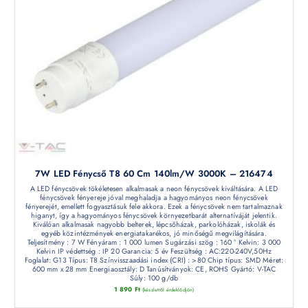
7W LED Fénycső T8 60 Cm 140lm/W 3000K – 216474
A LED fénycsövek tökéletesen alkalmasak a neon fénycsövek kiváltására. A LED
fénycsövek fényereje jóval meghaladja a hagyományos neon fénycsövek
fényerejét, emellett fogyasztásuk fele akkora. Ezek a fénycsövek nem tartalmaznak
higanyt, így a hagyományos fénycsövek környezetbarát alternatíváját jelentik.
Kiválóan alkalmasak nagyobb belterek, lépcsőházak, parkolóházak, iskolák és
egyéb közintézmények energiatakarékos, jó minőségű megvilágítására.
Teljesítmény : 7 W Fényáram : 1 000 lumen Sugárzási szög : 160 ° Kelvin: 3 000
Kelvin IP védettség : IP 20 Garancia: 5 év Feszültség : AC:220-240V,50Hz
Foglalat: G13 Típus: T8 Színvisszaadási index (CRI) : >80 Chip típus: SMD Méret:
600 mm x 28 mm Energiaosztály: D Tanúsítványok: CE, ROHS Gyártó: V-TAC
Súly: 100 g/db
1 890
Ft
(készletről érdeklődjön)