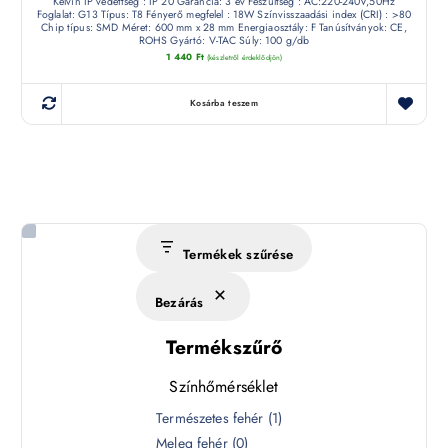
Kelvin IP védettség : IP 20 Garancia: 3 év Feszültség : AC:220-240V,50Hz
Foglalat: G13 Típus: T8 Fényerő megfelel : 18W Színvisszaadási index (CRI) : >80
Chip típus: SMD Méret: 600 mm x 28 mm Energiaosztály: F Tanúsítványok: CE,
ROHS Gyártó: V-TAC Súly: 100 g/db
1 440
Ft
(készletről érdeklődjön)
Kosárba teszem
Termékek szűrése
Bezárás
Termékszűrő
Színhőmérséklet
S
Természetes fehér
(
1
)
z
Meleg fehér
(
0
)