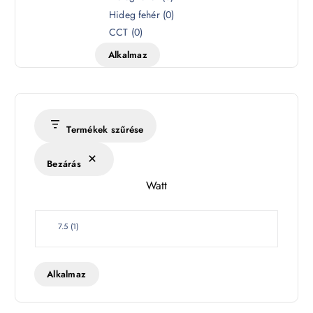
í
Hideg fehér
(
0
)
n
CCT
(
0
)
h
Alkalmaz
ő
m
é
r
s
Termékek szűrése
é
k
Bezárás
l
Watt
e
t
W
7.5
(
1
)
a
t
t
Alkalmaz