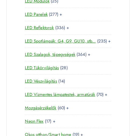
2
LED Modulok
25
7
r
é
k
5
t
m
k
2
LED Panelek
277
+
t
e
é
7
e
r
k
3
LED Reflektorok
336
+
7
r
m
3
t
m
é
2
LED Spotlámpák: G4, G9, GU10, stb...
235
+
6
e
é
k
3
t
r
k
3
LED Szalagok, tápegységek
364
+
5
e
m
6
t
r
é
2
LED Tükörvilágítás
28
4
e
m
k
8
t
r
é
1
LED Vészvilágítás
14
t
e
m
k
4
e
r
é
7
LED Vízmentes lámpatestek, armatúrák
70
+
t
r
m
k
0
e
m
é
6
Mozgásérzékelők
60
+
t
r
é
k
0
e
m
k
1
Neon Flex
17
+
t
r
é
7
e
m
k
1
Okos otthon/Smart home
19
+
t
r