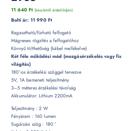
11 640
Ft
(készletről érdeklődjön)
Bolti ár:
11 990 Ft
Ragasztható/fúrható felfogató
Mágneses rögzítés a felfogatóhoz
Könnyű tölthetőség (kábel mellékelve)
Két féle működési mód (mozgásérzékelés vagy fix
világítás)
180°-os érzékelési szöggel tervezve
5V, 1A bemeneti teljesítmény
3–5 méteres érzékelési távolság
Akkumulátor: Lithium 2200mA
Teljesítmény : 2 W
Fényáram : 160 lumen
Sugárzási szög : 180 °