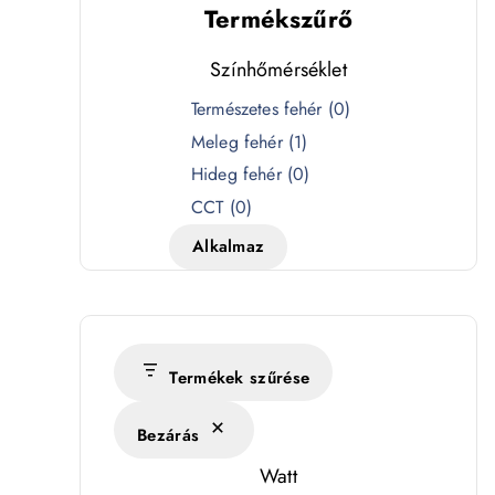
Termékszűrő
Színhőmérséklet
S
Természetes fehér
(
0
)
z
Meleg fehér
(
1
)
í
Hideg fehér
(
0
)
n
CCT
(
0
)
h
Alkalmaz
ő
m
é
r
s
Termékek szűrése
é
Bezárás
k
l
Watt