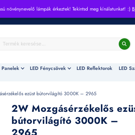
usú növénynevelő lámpák érkeztek! Tekintsd meg kínálatunkat! :)
B
 Panelek
LED Fénycsövek
LED Reflektorok
LED Sz
érzékelős ezüst bútorvilágító 3000K – 2965
2W Mozgásérzékelős ezü
bútorvilágító 3000K –
2965