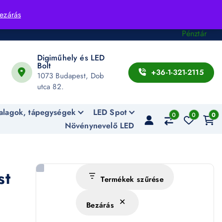
Fiók
ezárás
Kosár
Pénztár
Digiműhely és LED
Bolt
+36-1-321-2115
1073 Budapest, Dob
utca 82.
alagok, tápegységek
LED Spot
0
0
0
Növénynevelő LED
st
Termékek szűrése
Bezárás