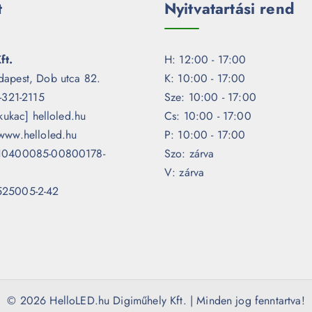
t
Nyitvatartási rend
ft.
H: 12:00 - 17:00
dapest, Dob utca 82.
K: 10:00 - 17:00
1-321-2115
Sze: 10:00 - 17:00
[kukac] helloled.hu
Cs: 10:00 - 17:00
www.helloled.hu
P: 10:00 - 17:00
 10400085-00800178-
Szo: zárva
V: zárva
525005-2-42
© 2026 HelloLED.hu Digiműhely Kft. | Minden jog fenntartva!