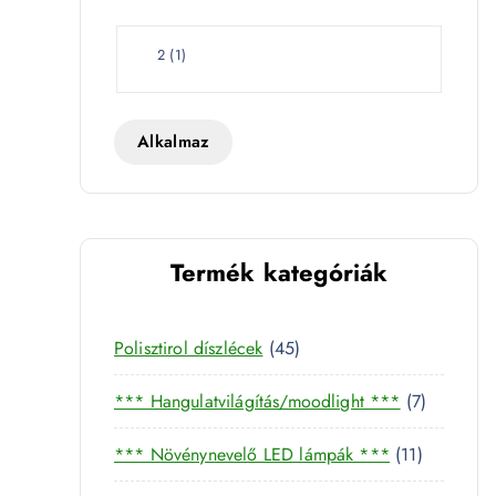
e
t
W
2
(
1
)
a
t
t
Alkalmaz
Termék kategóriák
4
Polisztirol díszlécek
45
5
7
*** Hangulatvilágítás/moodlight ***
7
t
t
e
1
*** Növénynevelő LED lámpák ***
11
e
r
1
r