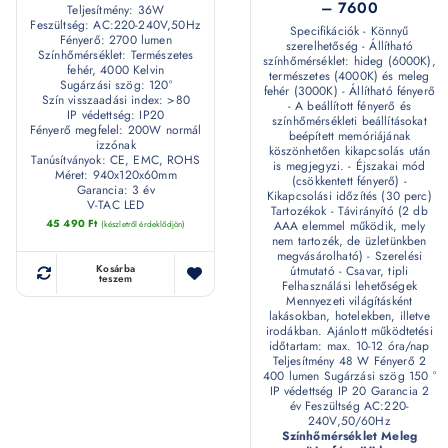
– 7600
Teljesítmény: 36W
Feszültség: AC:220-240V,50Hz
Specifikációk - Könnyű
Fényerő: 2700 lumen
szerelhetőség - Állítható
Színhőmérséklet: Természetes
színhőmérséklet: hideg (6000K),
fehér, 4000 Kelvin
természetes (4000K) és meleg
Sugárzási szög: 120°
fehér (3000K) - Állítható fényerő
Szín visszaadási index: >80
- A beállított fényerő és
IP védettség: IP20
színhőmérsékleti beállításokat
Fényerő megfelel: 200W normál
beépített memóriájának
izzónak
köszönhetően kikapcsolás után
Tanúsítványok: CE, EMC, ROHS
is megjegyzi. - Éjszakai mód
Méret: 940x120x60mm
(csökkentett fényerő) -
Garancia: 3 év
Kikapcsolási időzítés (30 perc)
V-TAC LED
Tartozékok - Távirányító (2 db
45 490
Ft
AAA elemmel működik, mely
(készletről érdeklődjön)
nem tartozék, de üzletünkben
megvásárolható) - Szerelési
Kosárba
útmutató - Csavar, tipli
teszem
Felhasználási lehetőségek
Mennyezeti világításként
lakásokban, hotelekben, illetve
irodákban. Ajánlott működtetési
időtartam: max. 10-12 óra/nap
Teljesítmény 48 W Fényerő 2
400 lumen Sugárzási szög 150 °
IP védettség IP 20 Garancia 2
év Feszültség AC:220-
240V,50/60Hz
Színhőmérséklet Meleg