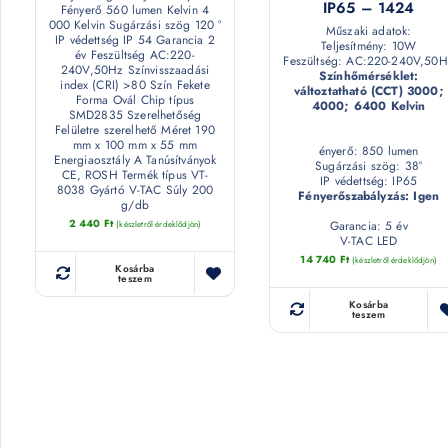
IP65 – 1424
Fényerő 560 lumen Kelvin 4
000 Kelvin Sugárzási szög 120 °
Műszaki adatok:
IP védettség IP 54 Garancia 2
Teljesítmény: 10W
év Feszültség AC:220-
Feszültség: AC:220-240V,50H
240V,50Hz Színvisszaadási
Színhőmérséklet:
index (CRI) >80 Szín Fekete
változtatható (CCT) 3000;
Forma Ovál Chip típus
4000; 6400 Kelvin
SMD2835 Szerelhetőség
Felületre szerelhető Méret 190
mm x 100 mm x 55 mm
ényerő: 850 lumen
Energiaosztály A Tanúsítványok
Sugárzási szög: 38°
CE, ROSH Termék típus VT-
IP védettség: IP65
8038 Gyártó V-TAC Súly 200
Fényerőszabályzás: Igen
g/db
2 440
Ft
Garancia: 5 év
(készletről érdeklődjön)
V-TAC LED
14 740
Ft
(készletről érdeklődjön)
Kosárba
teszem
Kosárba
teszem