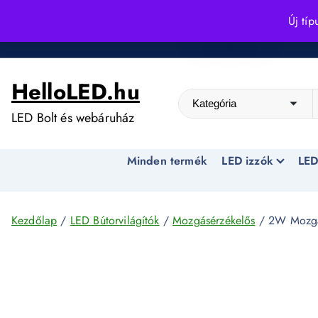
S
Új típ
k
Kedvező árak egész évben!
i
p
HelloLED.hu
t
o
LED Bolt és webáruház
c
o
Minden termék
LED izzók
LED
n
t
e
n
Kezdőlap
/
LED Bútorvilágítók
/
Mozgásérzékelős
/ 2W Mozgás
t