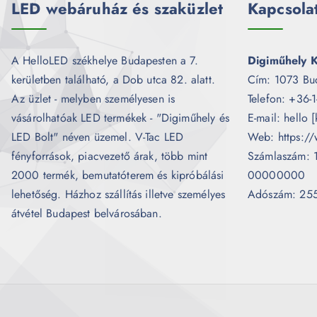
LED webáruház és szaküzlet
Kapcsola
A HelloLED székhelye Budapesten a 7.
Digiműhely K
kerületben található, a Dob utca 82. alatt.
Cím: 1073 Bu
Az üzlet - melyben személyesen is
Telefon: +36-
vásárolhatóak LED termékek - "Digiműhely és
E-mail: hello 
LED Bolt" néven üzemel. V-Tac LED
Web: https://
fényforrások, piacvezető árak, több mint
Számlaszám:
2000 termék, bemutatóterem és kipróbálási
00000000
lehetőség. Házhoz szállítás illetve személyes
Adószám: 25
átvétel Budapest belvárosában.