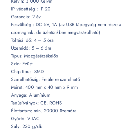
Kelvin: 3 000 Kelvin
IP védettség : IP 20
Garancia: 2 év
Feszültség : DC 5V, 1A (az USB tápegység nem része a
csomagnak, de üzletünkben megvásárolható)
Töltési idő: 4 – 5 óra
Üzemidő: 5 – 6 óra
Típus: Mozgásérzékelős
Szín: Ezüst
Chip típus: SMD
Szerelhetőség: Felületre szerelhető
Méret: 400 mm x 40 mm x 9 mm
Anyaga: Alumínium
Tanúsítványok: CE, ROHS
Élettartam: min. 20000 üzemóra
Gyártó: V-TAC
Súly: 230 g/db