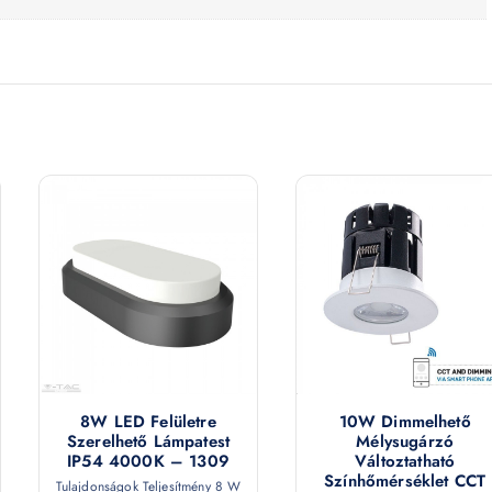
8W LED Felületre
10W Dimmelhető
Szerelhető Lámpatest
Mélysugárzó
IP54 4000K – 1309
Változtatható
Színhőmérséklet CCT
Tulajdonságok Teljesítmény 8 W