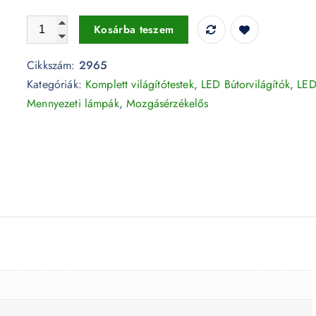
2W Mozgásérzékelős ezüst bútorvilágító 3000K - 2965 me
Kosárba teszem
Cikkszám:
2965
Kategóriák:
Komplett világítótestek
,
LED Bútorvilágítók
,
LE
Mennyezeti lámpák
,
Mozgásérzékelős