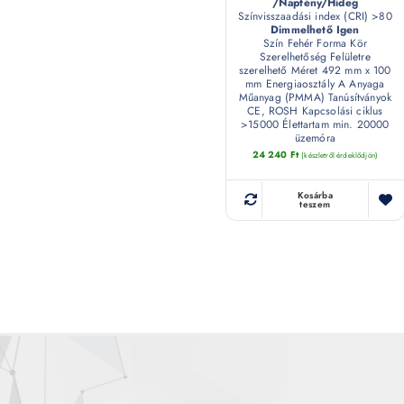
/Napfény/Hideg
Színvisszaadási index (CRI) >80
Dimmelhető Igen
Szín Fehér Forma Kör
Szerelhetőség Felületre
szerelhető Méret 492 mm x 100
mm Energiaosztály A Anyaga
Műanyag (PMMA) Tanúsítványok
CE, ROSH Kapcsolási ciklus
>15000 Élettartam min. 20000
üzemóra
24 240
Ft
(készletről érdeklődjön)
Kosárba
teszem