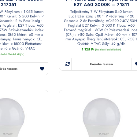
 217351
E27 A60 3000K – 71811
5 W Fényáram : 1 055 lumen
Teljesítmény 7 W Fényáram 840 lumen
0 ° Kelvin: 6 500 Kelvin IP
Sugárzási szög 300 ° IP védettség IP 20
Garancia: 2 év Feszültség :
Garancia 2 év Feszültség AC:220-240V,50H
Foglalat: E27 Típus: A60
Foglalat E27 Kelvin: 3 000 K Típus: A60
 75W Színvisszaadási index
Fényerő megfelel : 60W Színvisszaadási ind
típus: SMD Méret: 60 mm x
(CRI) : >80 Szín: Opál Méret: 60 mm x 10
anyag Tanúsítványok: CE,
mm Anyaga: Üveg Tanúsítványok: CE, ROS
iklus: >15000 Élettartam:
Gyártó: V-TAC Súly: 49 g/db
zemóra Gyártó: V-TAC
1 125
Ft
(készletről érdeklődjön)
készletről érdeklődjön)
Kosárba teszem
árba teszem