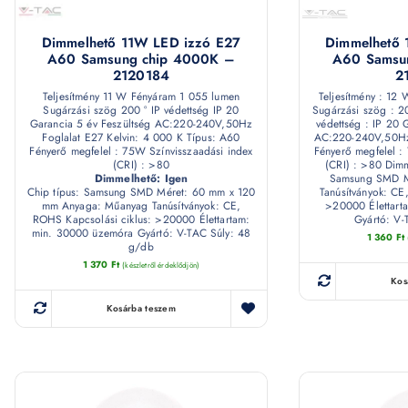
Dimmelhető 11W LED izzó E27
Dimmelhető 
A60 Samsung chip 4000K –
A60 Samsu
2120184
2
Teljesítmény 11 W Fényáram 1 055 lumen
Teljesítmény : 12
Sugárzási szög 200 ° IP védettség IP 20
Sugárzási szög : 20
Garancia 5 év Feszültség AC:220-240V,50Hz
védettség : IP 20 
Foglalat E27 Kelvin: 4 000 K Típus: A60
AC:220-240V,50Hz 
Fényerő megfelel : 75W Színvisszaadási index
Fényerő megfelel :
(CRI) : >80
(CRI) : >80 Dimm
Dimmelhető: Igen
Samsung SMD M
Chip típus: Samsung SMD Méret: 60 mm x 120
Tanúsítványok: CE
mm Anyaga: Műanyag Tanúsítványok: CE,
>20000 Élettart
ROHS Kapcsolási ciklus: >20000 Élettartam:
Gyártó: V-
min. 30000 üzemóra Gyártó: V-TAC Súly: 48
1 360
Ft
g/db
1 370
Ft
(készletről érdeklődjön)
Kos
Kosárba teszem