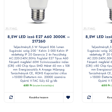
8,5W LED izzó E27 A60 3000K –
8,5W LED izz
217260
Teljesítmény8,5 W Fényerő 806 lumen
Teljesítmény8,
Sugárzási szög 200 ° Kelvin 3 000 Kelvin IP
Sugárzási szög 20
védettség IP 20 Garancia 2 év Feszültség
védettség IP 20 
AC:220-240V,50Hz Foglalat E27 Típus A60
AC:220-240V,50Hz
Fényerő megfelel 60W Színvisszaadási index
Fényerő megfelel 
(CRI) >80 Chip típus SMD Méret 60 mm x 108
(CRI) >80 Chip tí
mm Energiaosztály A Anyaga Műanyag
mm Energiaosz
Tanúsítványok CE, ROHS Kapcsolási ciklus
Tanúsítványok CE
>15000 Élettartam min. 20000 üzemóra
>15000 Élettar
Gyártó V-TAC Súly 62 g/db
Gyártó V-
650
Ft
650
Ft
(készletről érdeklődjön)
(
Kosárba teszem
Kos