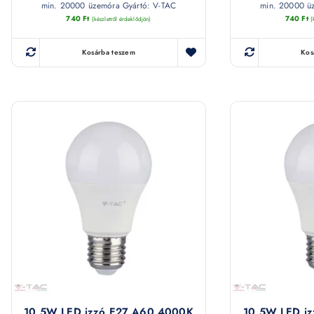
min. 20000 üzemóra Gyártó: V-TAC
min. 20000 ü
740
Ft
740
Ft
(készletről érdeklődjön)
(
Kosárba teszem
Kos
10,5W LED izzó E27 A60 4000K
10,5W LED i