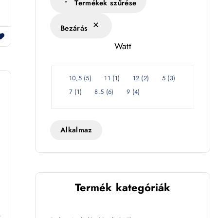
s
Termékek szűrése
é
Bezárás
k
l
Watt
e
t
W
10,5
(
5
)
11
(
1
)
12
(
2
)
5
(
3
)
a
7
(
1
)
8.5
(
6
)
9
(
4
)
t
t
Alkalmaz
Termék kategóriák
t