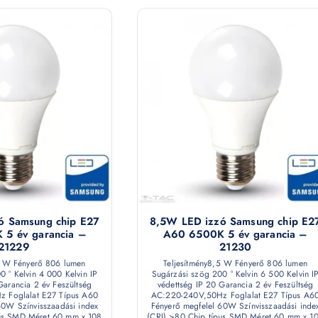
ó Samsung chip E27
8,5W LED izzó Samsung chip E2
5 év garancia –
A60 6500K 5 év garancia –
21229
21230
5 W Fényerő 806 lumen
Teljesítmény8,5 W Fényerő 806 lumen
0 ° Kelvin 4 000 Kelvin IP
Sugárzási szög 200 ° Kelvin 6 500 Kelvin I
Garancia 2 év Feszültség
védettség IP 20 Garancia 2 év Feszültség
 Foglalat E27 Típus A60
AC:220-240V,50Hz Foglalat E27 Típus A6
60W Színvisszaadási index
Fényerő megfelel 60W Színvisszaadási inde
pus SMD Méret 60 mm x 108
(CRI) >80 Chip típus SMD Méret 60 mm x 1