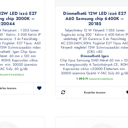
12W LED izzó E27
Dimmelhető 12W LED izzó E27
ng chip 3000K –
A60 Samsung chip 6400K –
120044
20185
 W Fényáram : 1 055 lumen
Teljesítmény 12 W Fényerő 1 055 lumen
0 ° Kelvin: 3 000 Kelvin IP
Sugárzási szög 200 ° Kelvin 6 400 Kelvin I
Garancia: 5 év Feszültség :
védettség IP 20 Garancia 5 év Feszültség
Foglalat: E27 Típus: A60
AC:220-240V,50Hz Foglalat E27 Típus A6
 75W Színvisszaadási index
Fényerő megfelel 75W Színvisszaadási inde
elhető: Igen Chip típus:
(CRI) >80
éret: 60 mm x 120 mm
Dimmelhető Igen
, ROHS Kapcsolási ciklus:
Chip típus Samsung SMD Méret 60 mm x 12
am: min. 30000 üzemóra
mm Energiaosztály A Tanúsítványok CE, RO
TAC Súly: 60 g/db
Kapcsolási ciklus >20000 Élettartam min.
30000 üzemóra Gyártó V-TAC Súly 60 g/d
(készletről érdeklődjön)
1 390
Ft
(készletről érdeklődjön)
árba teszem
Kosárba teszem