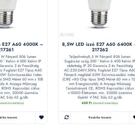
ó E27 A60 4000K –
8,5W LED izzó E27 A60 6400K
217261
217262
5 W Fényerő 806 lumen
Teljesítmény8,5 W Fényerő 806 lumen
0 ° Kelvin 4 000 Kelvin IP
Sugárzási szög 200 ° Kelvin 6 400 Kelvin I
Garancia 2 év Feszültség
védettség IP 20 Garancia 2 év Feszültség
 Foglalat E27 Típus A60
AC:220-240V,50Hz Foglalat E27 Típus A6
60W Színvisszaadási index
Fényerő megfelel 60W Színvisszaadási inde
pus SMD Méret 60 mm x 108
(CRI) >80 Chip típus SMD Méret 60 mm x 1
tály A Anyaga Műanyag
mm Energiaosztály A Anyaga Műanyag
, ROHS Kapcsolási ciklus
Tanúsítványok CE, ROHS Kapcsolási ciklus
tam min. 20000 üzemóra
>15000 Élettartam min. 20000 üzemóra
TAC Súly 62 g/db
Gyártó V-TAC Súly 62 g/db
650
Ft
készletről érdeklődjön)
(készletről érdeklődjön)
árba teszem
Kosárba teszem