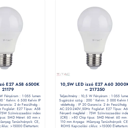
zzó E27 A58 6500K
10,5W LED izzó E27 A60 3000
 21179
– 217350
5 W Fényáram : 1 055 lumen
Teljesítmény : 10,5 W Fényáram : 1 055 lum
0 ° Kelvin: 6 500 Kelvin IP
Sugárzási szög : 200 ° Kelvin: 3 000 Kelvin 
Garancia: 2 év Feszültség :
védettség : IP 20 Garancia: 2 év Feszültség 
Foglalat: E27 Típus: A58
AC:220-240V,50Hz Foglalat: E27 Típus: A
 75W Színvisszaadási index
Fényerő megfelel : 75W Színvisszaadási ind
típus: SMD Méret: 60 mm x
(CRI) : >80 Chip típus: SMD Méret: 60 mm 
anyag Tanúsítványok: CE,
110 mm Anyaga: Műanyag Tanúsítványok: CE
iklus: >15000 Élettartam:
ROHS Kapcsolási ciklus: >15000 Élettartam