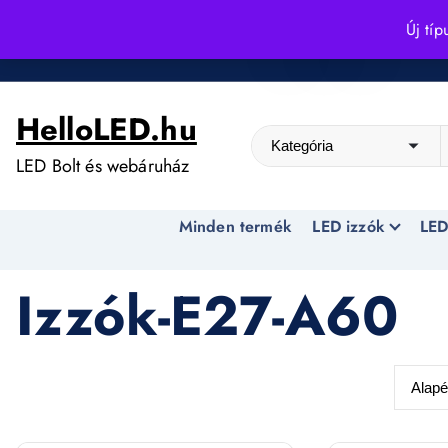
S
Új típ
k
Kedvező árak egész évben!
i
p
HelloLED.hu
t
o
LED Bolt és webáruház
c
o
Minden termék
LED izzók
LED
n
t
e
Izzók-E27-A60
n
t