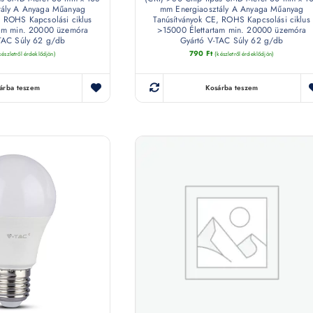
tály A Anyaga Műanyag
mm Energiaosztály A Anyaga Műanyag
, ROHS Kapcsolási ciklus
Tanúsítványok CE, ROHS Kapcsolási ciklus
tam min. 20000 üzemóra
>15000 Élettartam min. 20000 üzemóra
TAC Súly 62 g/db
Gyártó V-TAC Súly 62 g/db
790
Ft
készletről érdeklődjön)
(készletről érdeklődjön)
árba teszem
Kosárba teszem