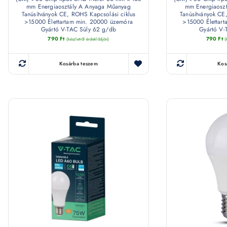
mm Energiaosztály A Anyaga Műanyag
mm Energiaosz
Tanúsítványok CE, ROHS Kapcsolási ciklus
Tanúsítványok CE
>15000 Élettartam min. 20000 üzemóra
>15000 Élettar
Gyártó V-TAC Súly 62 g/db
Gyártó V-
790
Ft
790
Ft
(készletről érdeklődjön)
(
Kosárba teszem
Kos