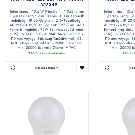
– 217349
–
Teljesítmény : 10,5 W Fényáram : 1 055 lumen
Teljesítmény : 10,
Sugárzási szög : 200 ° Kelvin: 4 000 Kelvin IP
Sugárzási szög : 20
védettség : IP 20 Garancia: 2 év Feszültség :
védettség : IP 20 
AC:220-240V,50Hz Foglalat: E27 Típus: A60
AC:220-240V,50Hz 
Fényerő megfelel : 75W Színvisszaadási index
Fényerő megfelel :
(CRI) : >80 Chip típus: SMD Méret: 60 mm x
(CRI) : >80 Chip 
110 mm Anyaga: Műanyag Tanúsítványok: CE,
110 mm Anyaga: Mű
ROHS Kapcsolási ciklus: >15000 Élettartam:
ROHS Kapcsolási c
min. 20000 üzemóra Gyártó: V-TAC
min. 20000 ü
740
Ft
740
Ft
(készletről érdeklődjön)
(
Kosárba teszem
Kos