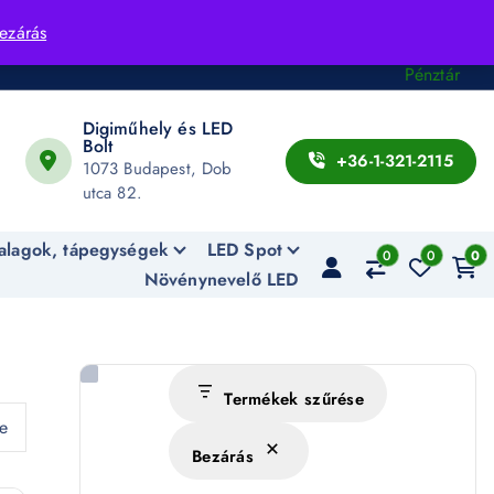
Fiók
ezárás
Kosár
Pénztár
Digiműhely és LED
Bolt
+36-1-321-2115
1073 Budapest, Dob
utca 82.
alagok, tápegységek
LED Spot
0
0
0
Növénynevelő LED
Termékek szűrése
ve
Bezárás