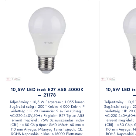
10,5W LED izzó E27 A58 4000K
10,5W LED i
– 21178
–
Teljesítmény : 10,5 W Fényáram : 1 055 lumen
Teljesítmény : 10,
Sugárzási szög : 200 ° Kelvin: 4 000 Kelvin IP
Sugárzási szög : 20
védettség : IP 20 Garancia: 2 év Feszültség :
védettség : IP 20 
AC:220-240V,50Hz Foglalat: E27 Típus: A58
AC:220-240V,50Hz 
Fényerő megfelel : 75W Színvisszaadási index
Fényerő megfelel :
(CRI) : >80 Chip típus: SMD Méret: 60 mm x
(CRI) : >80 Chip 
110 mm Anyaga: Műanyag Tanúsítványok: CE,
110 mm Anyaga: Mű
ROHS Kapcsolási ciklus: >15000 Élettartam:
ROHS Kapcsolási c