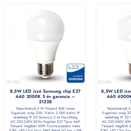
8,5W LED izzó Samsung chip E27
8,5W LED izz
A60 3000K 5 év garancia –
A60 4000K 
21228
Teljesítmény8,5 W Fényerő 806 lumen
Teljesítmény8,
Sugárzási szög 200 ° Kelvin 3 000 Kelvin IP
Sugárzási szög 20
védettség IP 20 Garancia 2 év Feszültség
védettség IP 20 
AC:220-240V,50Hz Foglalat E27 Típus A60
AC:220-240V,50Hz
Fényerő megfelel 60W Színvisszaadási index
Fényerő megfelel 
(CRI) >80 Chip típus SMD Méret 60 mm x 108
(CRI) >80 Chip tí