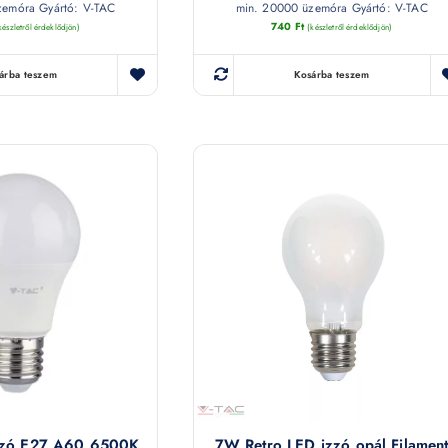
zemóra Gyártó: V-TAC
min. 20000 üzemóra Gyártó: V-TAC
740
Ft
készletről érdeklődjön)
(készletről érdeklődjön)
árba teszem
Kosárba teszem
zzó E27 A60 6500K
7W Retro LED izzó opál Filamen