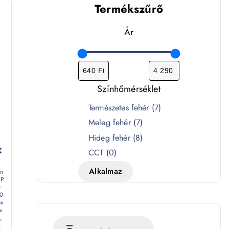
Termékszűrő
Ár
Színhőmérséklet
S
Természetes fehér
(
7
)
z
Meleg fehér
(
7
)
í
Hideg fehér
(
8
)
n
K
CCT
(
0
)
h
Alkalmaz
en
ő
IP
:
m
60
é
ex
x
r
,
: