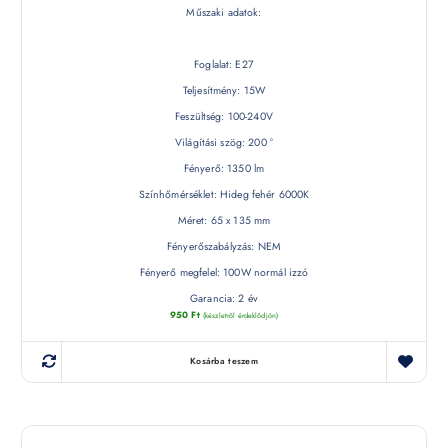
Műszaki adatok:
Foglalat: E27
Teljesítmény: 15W
Feszültség: 100-240V
Világítási szög: 200 °
Fényerő: 1350 lm
Színhőmérséklet: Hideg fehér 6000K
Méret: 65 x 135 mm
Fényerőszabályzás: NEM
Fényerő megfelel: 100W normál izzó
Garancia: 2 év
950
Ft
(készletről érdeklődjön)
Kosárba teszem