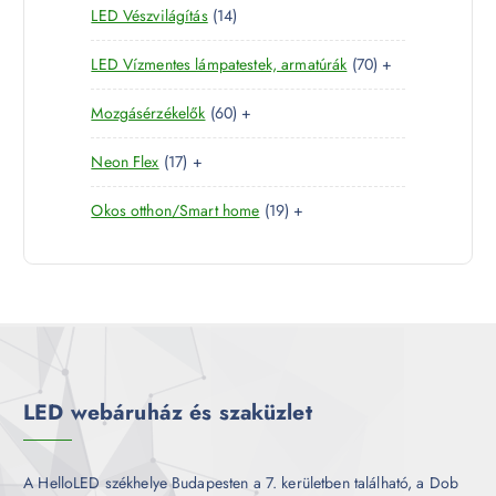
1
LED Vészvilágítás
14
t
e
m
k
4
e
r
é
7
LED Vízmentes lámpatestek, armatúrák
70
+
t
r
m
k
0
e
m
é
6
Mozgásérzékelők
60
+
t
r
é
k
0
e
m
k
1
Neon Flex
17
+
t
r
é
7
e
m
k
1
Okos otthon/Smart home
19
+
t
r
é
9
e
m
k
t
r
é
e
m
k
r
é
m
k
é
k
LED webáruház és szaküzlet
A HelloLED székhelye Budapesten a 7. kerületben található, a Dob