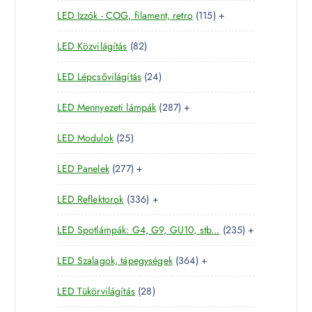
5
e
m
k
1
LED Izzók - COG, filament, retro
115
+
7
r
é
1
t
m
k
8
LED Közvilágítás
82
5
e
é
2
t
r
k
2
LED Lépcsővilágítás
24
t
e
m
4
e
r
é
2
LED Mennyezeti lámpák
287
+
t
r
m
k
8
e
m
é
2
LED Modulok
25
7
r
é
k
5
t
m
k
2
LED Panelek
277
+
t
e
é
7
e
r
k
3
LED Reflektorok
336
+
7
r
m
3
t
m
é
2
LED Spotlámpák: G4, G9, GU10, stb...
235
+
6
e
é
k
3
t
r
k
3
LED Szalagok, tápegységek
364
+
5
e
m
6
t
r
é
2
LED Tükörvilágítás
28
4
e
m
k
8
t
r
é