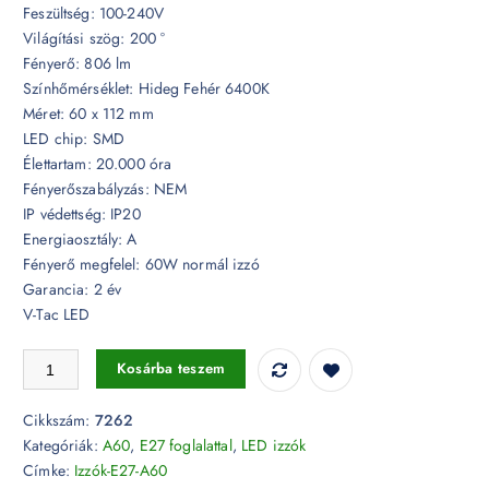
Feszültség: 100-240V
Világítási szög: 200 °
Fényerő: 806 lm
Színhőmérséklet: Hideg Fehér 6400K
Méret: 60 x 112 mm
LED chip: SMD
Élettartam: 20.000 óra
Fényerőszabályzás: NEM
IP védettség: IP20
Energiaosztály: A
Fényerő megfelel: 60W normál izzó
Garancia: 2 év
V-Tac LED
LED izzó - 9W E27 A60 Thermoplastic 6400K - 7262 mennyiség
Kosárba teszem
Cikkszám:
7262
Kategóriák:
A60
,
E27 foglalattal
,
LED izzók
Címke:
Izzók-E27-A60