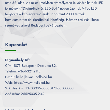
utca 82. alatt. Az üzlet - melyben személyesen is vásárolhatóak LED
termékek - "Digiműhely és LED Bolt" néven üzemel. V-Tac LED
fényforrások, piacvezető árak, több mint 2000 termék,
bemutatóterem és kipróbálási lehetőség. Házhoz szállítás illetve
személyes átvétel Budapest belvárosában.
Kapcsolat
Digiműhely Kft.
Cím: 1073 Budapest, Dob utca 82.
Telefon: +36-1-321-2115
E-mail: hello [kukac] helloled.hu
Web: https://www.helloled.hu
Számlaszám: 10400085-00800178-00000000
Adószám: 25525005-2-42