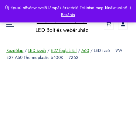
S
Új típusú növénynevelő lámpák érkeztek! Tekintsd meg kínálatunkat! :)
k
Bezárás
HelloLED.hu
i
0
p
LED Bolt és webáruház
t
o
c
Kezdőlap
/
LED izzók
/
E27 foglalattal
/
A60
/ LED izzó – 9W
o
E27 A60 Thermoplastic 6400K – 7262
n
t
e
n
t