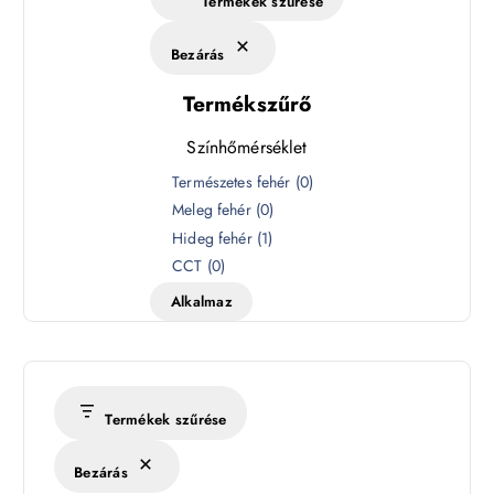
Termékek szűrése
Bezárás
Termékszűrő
Színhőmérséklet
S
Természetes fehér
(
0
)
z
Meleg fehér
(
0
)
í
Hideg fehér
(
1
)
n
CCT
(
0
)
h
Alkalmaz
ő
m
é
r
s
Termékek szűrése
é
k
Bezárás
l