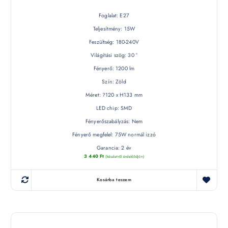
Foglalat: E27
Teljesítmény: 15W
Feszültség: 180-240V
Világítási szög: 30 °
Fényerő: 1200 lm
Szín: Zöld
Méret: ?120 x H133 mm
LED chip: SMD
Fényerőszabályzás: Nem
Fényerő megfelel: 75W normál izzó
Garancia: 2 év
3 440
Ft
(készletről érdeklődjön)
Kosárba teszem