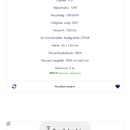
Foglalat: E27
Teljesítmény: 15W
Feszültség: 100-240V
Világítási szög: 200 °
Fényerő: 1350 lm
Színhőmérséklet: Meleg fehér 2700K
Méret: 65 x 134 mm
Fényerőszabályzás: NEM
Fényerő megfelel: 90W normál izzó
Garancia: 2 év
950
Ft
(készletről érdeklődjön)
Kosárba teszem