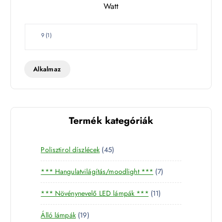
Watt
e
t
W
9
(
1
)
a
t
t
Alkalmaz
Termék kategóriák
4
Polisztirol díszlécek
45
5
7
*** Hangulatvilágítás/moodlight ***
7
t
t
e
1
*** Növénynevelő LED lámpák ***
11
e
r
1
r
m
1
Álló lámpák
19
t
m
é