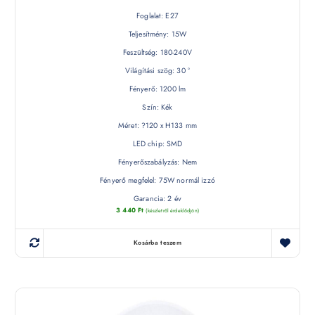
Foglalat: E27
Teljesítmény: 15W
Feszültség: 180-240V
Világítási szög: 30 °
Fényerő: 1200 lm
Szín: Kék
Méret: ?120 x H133 mm
LED chip: SMD
Fényerőszabályzás: Nem
Fényerő megfelel: 75W normál izzó
Garancia: 2 év
3 440
Ft
(készletről érdeklődjön)
Kosárba teszem