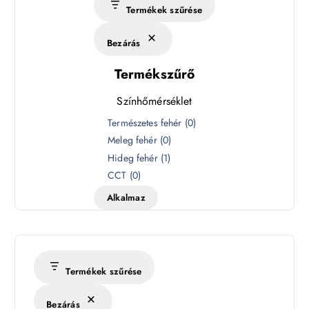
Termékek szűrése
Bezárás
Termékszűrő
Színhőmérséklet
S
Természetes fehér
(
0
)
z
Meleg fehér
(
0
)
í
Hideg fehér
(
1
)
n
CCT
(
0
)
h
Alkalmaz
ő
m
é
r
s
Termékek szűrése
é
k
Bezárás