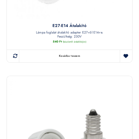
E27-E14 Átalakító
Lámpa foglalat átalakító adapter E27-ről E14-re.
Feszültség: 230V
540
Ft
(készletről érdeklődjön)
Kosárba teszem