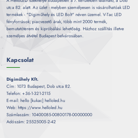
A HelloLED székhelye Budapesten a 7. kerületben található, a Dob
utca 82. alatt. Az üzlet - melyben személyesen is vásárolhatóak LED
termékek - "Digiműhely és LED Bolt" néven üzemel. V-Tac LED
fényforrások, piacvezető árak, több mint 2000 termék,
bemutatóterem és kipróbálási lehetőség. Házhoz szállítás illetve
személyes átvétel Budapest belvárosában.
Kapcsolat
Digiműhely Kft.
Cím: 1073 Budapest, Dob utca 82.
Telefon: +36-1-321-2115
E-mail: hello [kukac] helloled.hu
Web: https://www.helloled.hu
Számlaszám: 10400085-00800178-00000000
Adószám: 25525005-2-42