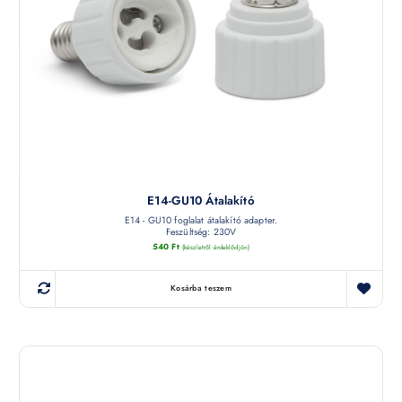
E14-GU10 Átalakító
E14 - GU10 foglalat átalakító adapter.
Feszültség: 230V
540
Ft
(készletről érdeklődjön)
Kosárba teszem