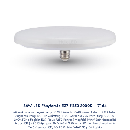
36W LED Fényforrás E27 F250 3000K – 7164
Műszaki adatok: Teljesítmény 36 W Fényerő 3 240 lumen Kelvin 3 000 Kelvin
Sugárzási szög 120 ° IP védettség IP 20 Garancia 2 év Feszültség AC:220-
240V,50Hz Foglalat E27 Típus F250 Fényerő megfelel 190W Színvisszaadási
index (CRI) >80 Chip típus SMD Méret 250 mm x 80 mm Energiaosztály A
Tanúsítványok CE, ROHS Gyártó V-TAC Súly 565 g/db