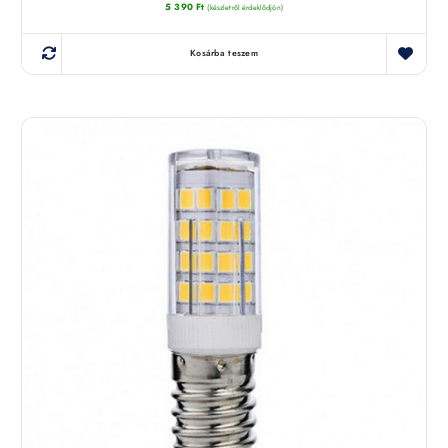
5 390
Ft
(készletről érdeklődjön)
Kosárba teszem