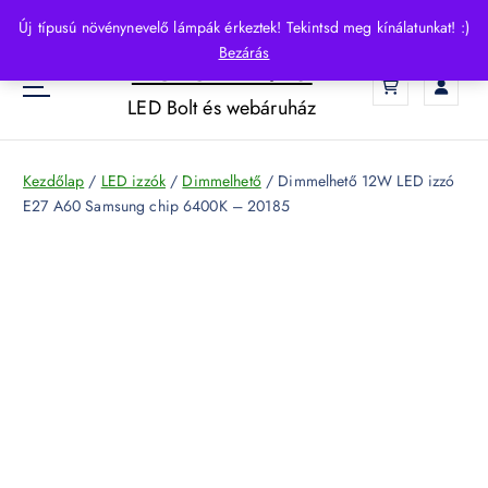
S
Új típusú növénynevelő lámpák érkeztek! Tekintsd meg kínálatunkat! :)
k
Bezárás
HelloLED.hu
i
0
p
LED Bolt és webáruház
t
o
c
Kezdőlap
/
LED izzók
/
Dimmelhető
/ Dimmelhető 12W LED izzó
o
E27 A60 Samsung chip 6400K – 20185
n
t
e
n
t