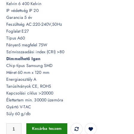
Kelvin 6 400 Kelvin
IP védettség IP 20
Garancia 5 év
Feszültség AC:220-240V,50Hz
Foglalat E27
Típus A60
Fényerő megfelel 75W
Színvisszaadási index (CRI) >80
Dimmelhető Igen
Chip típus Samsung SMD
Méret 60 mm x 120 mm
Energiaosztály A
Tanúsítványok CE, ROHS
Kapcsolási ciklus >20000
Élettartam min. 30000 üzemóra
Gyártó V-TAC
Súly 60 g/db
Dimmelhető 12W LED izzó E27 A60 Samsung chip 6400K - 20185 me
Kosárba teszem