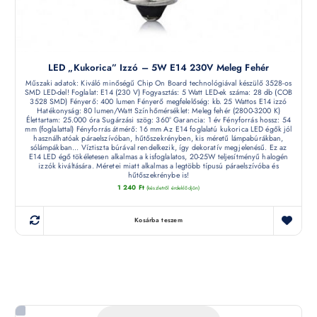
LED „kukorica” Izzó – 5W E14 230V Meleg Fehér
Műszaki adatok: Kiváló minőségű Chip On Board technológiával készülő 3528-os
SMD LED-del! Foglalat: E14 (230 V) Fogyasztás: 5 Watt LED-ek száma: 28 db (COB
3528 SMD) Fényerő: 400 lumen Fényerő megfelelőség: kb. 25 Wattos E14 izzó
Hatékonyság: 80 lumen/Watt Színhőmérséklet: Meleg fehér (2800-3200 K)
Élettartam: 25.000 óra Sugárzási szög: 360° Garancia: 1 év Fényforrás hossz: 54
mm (foglalattal) Fényforrás átmérő: 16 mm Az E14 foglalatú kukorica LED égők jól
használhatóak páraelszívóban, hűtőszekrényben, kis méretű lámpabúrákban,
sólámpákban... Víztiszta búrával rendelkezik, így dekoratív megjelenésű. Ez az
E14 LED égő tökéletesen alkalmas a kisfoglalatos, 20-25W teljesítményű halogén
izzók kiváltására. Méretei miatt alkalmas a legtöbb típusú páraelszívóba és
hűtőszekrénybe is!
1 240
Ft
(készletről érdeklődjön)
Kosárba teszem