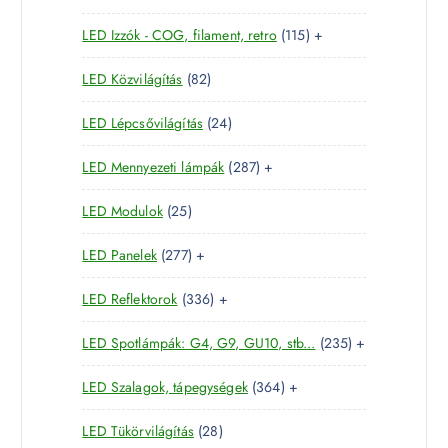
5
e
m
k
1
LED Izzók - COG, filament, retro
115
+
7
r
é
1
t
m
k
8
LED Közvilágítás
82
5
e
é
2
t
r
k
2
LED Lépcsővilágítás
24
t
e
m
4
e
r
é
2
LED Mennyezeti lámpák
287
+
t
r
m
k
8
e
m
é
2
LED Modulok
25
7
r
é
k
5
t
m
k
2
LED Panelek
277
+
t
e
é
7
e
r
k
3
LED Reflektorok
336
+
7
r
m
3
t
m
é
2
LED Spotlámpák: G4, G9, GU10, stb...
235
+
6
e
é
k
3
t
r
k
3
LED Szalagok, tápegységek
364
+
5
e
m
6
t
r
é
2
LED Tükörvilágítás
28
4
e
m
k