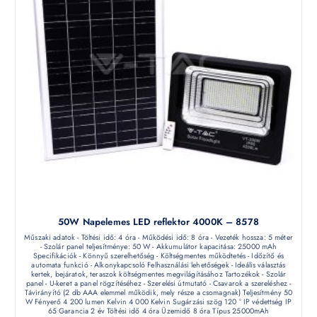
50W Napelemes LED reflektor 4000K – 8578
Műszaki adatok - Töltési idő: 4 óra - Működési idő: 8 óra - Vezeték hossza: 5 méter
- Szolár panel teljesítménye: 50 W - Akkumulátor kapacitása: 25000 mAh
Specifikációk - Könnyű szerelhetőség - Költségmentes működtetés - Időzítő és
automata funkció - Alkonykapcsoló Felhasználási lehetőségek - Ideális választás
kertek, bejáratok, teraszok költségmentes megvilágításához Tartozékok - Szolár
panel - U-keret a panel rögzítéséhez - Szerelési útmutató - Csavarok a szereléshez -
Távirányító (2 db AAA elemmel működik, mely része a csomagnak) Teljesítmény 50
W Fényerő 4 200 lumen Kelvin 4 000 Kelvin Sugárzási szög 120 ° IP védettség IP
65 Garancia 2 év Töltési idő 4 óra Üzemidő 8 óra Típus 25000mAh