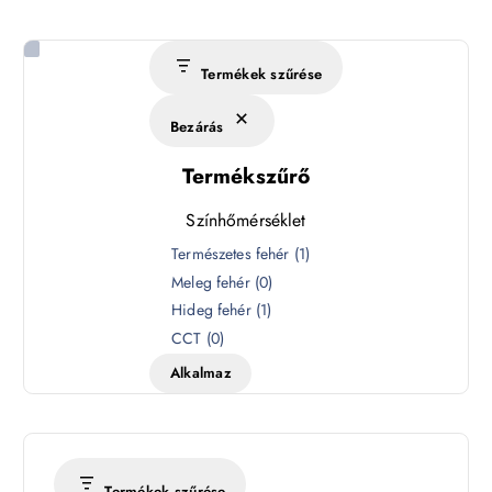
Termékek szűrése
Bezárás
Termékszűrő
Színhőmérséklet
S
Természetes fehér
(
1
)
z
Meleg fehér
(
0
)
í
Hideg fehér
(
1
)
n
CCT
(
0
)
h
Alkalmaz
ő
m
é
r
s
Termékek szűrése