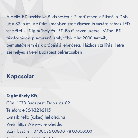
A HelloLED székhelye Budapesten a 7. kerületben található, a Dob
utca 82. alatt. Az üzlet - melyben személyesen is vásárolhatóak LED
termékek - "Digiműhely és LED Bolt" néven üzemel. V-Tac LED
fényforrások, piacvezető árak, több mint 2000 termék,
bemutatóterem és kipróbálási lehetőség. Házhoz szállítás illetve
személyes átvétel Budapest belvárosában.
Kapcsolat
Digiműhely Kft.
Cím: 1073 Budapest, Dob utca 82.
Telefon: +36-1-321-2115
E-mail: hello [kukac] helloled.hu
Web: https://www.helloled.hu
Számlaszám: 10400085-00800178-00000000