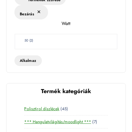
é
k
Bezárás
l
Watt
e
t
W
50
(
2
)
a
t
t
Alkalmaz
Termék kategóriák
4
Polisztirol díszlécek
45
5
7
*** Hangulatvilágítás/moodlight ***
7
t
t
e