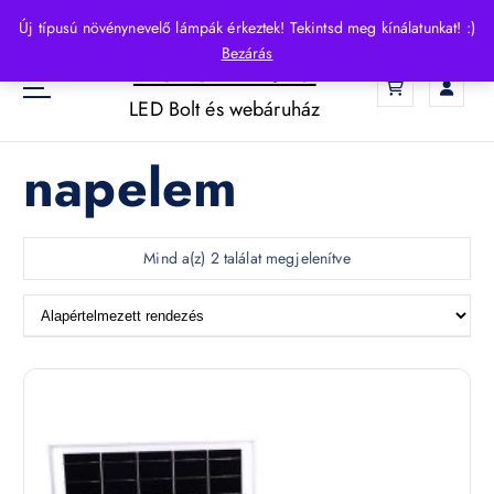
S
Új típusú növénynevelő lámpák érkeztek! Tekintsd meg kínálatunkat! :)
k
Bezárás
HelloLED.hu
i
0
p
LED Bolt és webáruház
t
o
napelem
c
o
n
t
Mind a(z) 2 találat megjelenítve
e
n
t