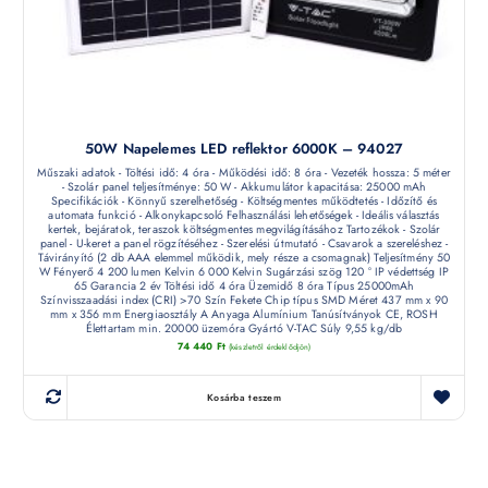
50W Napelemes LED reflektor 6000K – 94027
Műszaki adatok - Töltési idő: 4 óra - Működési idő: 8 óra - Vezeték hossza: 5 méter
- Szolár panel teljesítménye: 50 W - Akkumulátor kapacitása: 25000 mAh
Specifikációk - Könnyű szerelhetőség - Költségmentes működtetés - Időzítő és
automata funkció - Alkonykapcsoló Felhasználási lehetőségek - Ideális választás
kertek, bejáratok, teraszok költségmentes megvilágításához Tartozékok - Szolár
panel - U-keret a panel rögzítéséhez - Szerelési útmutató - Csavarok a szereléshez -
Távirányító (2 db AAA elemmel működik, mely része a csomagnak) Teljesítmény 50
W Fényerő 4 200 lumen Kelvin 6 000 Kelvin Sugárzási szög 120 ° IP védettség IP
65 Garancia 2 év Töltési idő 4 óra Üzemidő 8 óra Típus 25000mAh
Színvisszaadási index (CRI) >70 Szín Fekete Chip típus SMD Méret 437 mm x 90
mm x 356 mm Energiaosztály A Anyaga Alumínium Tanúsítványok CE, ROSH
Élettartam min. 20000 üzemóra Gyártó V-TAC Súly 9,55 kg/db
74 440
Ft
(készletről érdeklődjön)
Kosárba teszem