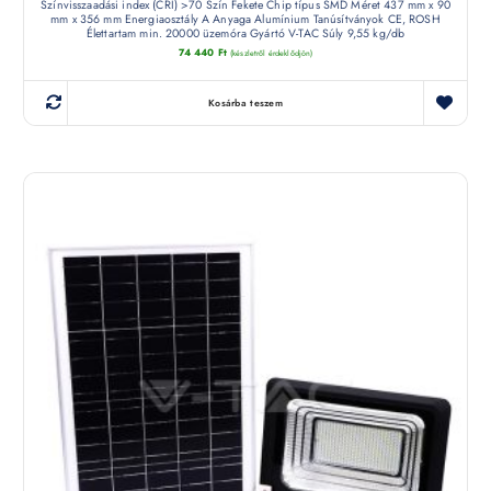
Színvisszaadási index (CRI) >70 Szín Fekete Chip típus SMD Méret 437 mm x 90
mm x 356 mm Energiaosztály A Anyaga Alumínium Tanúsítványok CE, ROSH
Élettartam min. 20000 üzemóra Gyártó V-TAC Súly 9,55 kg/db
74 440
Ft
(készletről érdeklődjön)
Kosárba teszem