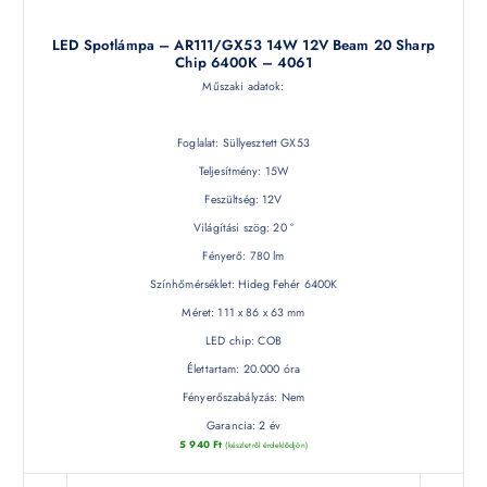
LED Spotlámpa – AR111/GX53 14W 12V Beam 20 Sharp
Chip 6400K – 4061
Műszaki adatok:
Foglalat: Süllyesztett GX53
Teljesítmény: 15W
Feszültség: 12V
Világítási szög: 20 °
Fényerő: 780 lm
Színhőmérséklet: Hideg Fehér 6400K
Méret: 111 x 86 x 63 mm
LED chip: COB
Élettartam: 20.000 óra
Fényerőszabályzás: Nem
Garancia: 2 év
5 940
Ft
(készletről érdeklődjön)