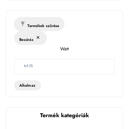
m
é
r
s
Termékek szűrése
é
k
Bezárás
l
Watt
e
t
W
6,5
(
1
)
a
t
t
Alkalmaz
Termék kategóriák