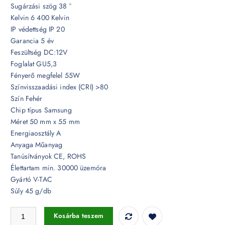
Sugárzási szög 38 °
Kelvin 6 400 Kelvin
IP védettség IP 20
Garancia 5 év
Feszültség DC:12V
Foglalat GU5,3
Fényerő megfelel 55W
Színvisszaadási index (CRI) >80
Szín Fehér
Chip típus Samsung
Méret 50 mm x 55 mm
Energiaosztály A
Anyaga Műanyag
Tanúsítványok CE, ROHS
Élettartam min. 30000 üzemóra
Gyártó V-TAC
Súly 45 g/db
6,5W LED spotlámpa MR16 Samsung chip 12V 38° 6400K - PRO209 
Kosárba teszem