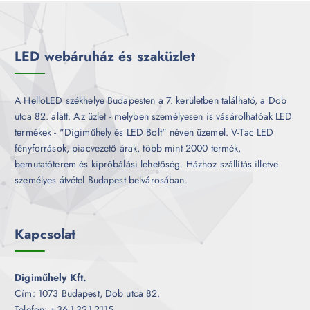
m
k
é
k
LED webáruház és szaküzlet
A HelloLED székhelye Budapesten a 7. kerületben található, a Dob
utca 82. alatt. Az üzlet - melyben személyesen is vásárolhatóak LED
termékek - "Digiműhely és LED Bolt" néven üzemel. V-Tac LED
fényforrások, piacvezető árak, több mint 2000 termék,
bemutatóterem és kipróbálási lehetőség. Házhoz szállítás illetve
személyes átvétel Budapest belvárosában.
Kapcsolat
Digiműhely Kft.
Cím: 1073 Budapest, Dob utca 82.
Telefon: +36-1-321-2115