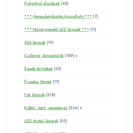
4
Polisztirol díszlécek
45
5
7
*** Hangulatvilágítás/moodlight ***
7
t
t
e
1
*** Növénynevelő LED lámpák ***
11
e
r
1
r
m
1
Álló lámpák
19
t
m
é
9
e
é
k
1
Csillárok, lámpabúrák
189
+
t
r
k
8
e
m
2
Egyéb termékek
25
9
r
é
5
t
m
k
1
Éjszakai fények
17
t
e
é
7
e
r
k
3
Fali lámpák
318
t
r
m
1
e
m
é
3
Kültéri, kerti, napelemes
334
+
8
r
é
k
3
t
m
k
5
LED Asztali lámpák
55
4
e
é
5
t
r
k