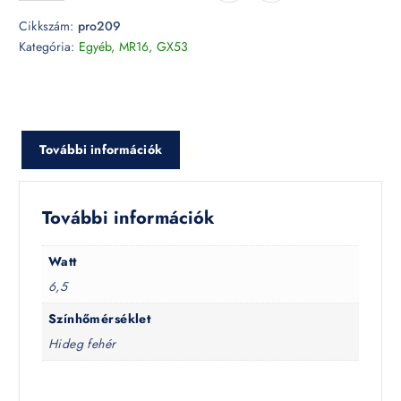
Cikkszám:
pro209
Kategória:
Egyéb, MR16, GX53
További információk
További információk
Watt
6,5
Színhőmérséklet
Hideg fehér