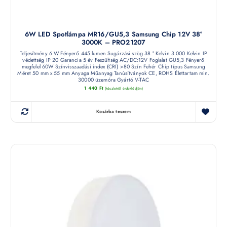
6W LED Spotlámpa MR16/GU5,3 Samsung Chip 12V 38°
3000K – PRO21207
Teljesítmény 6 W Fényerő 445 lumen Sugárzási szög 38 ° Kelvin 3 000 Kelvin IP
védettség IP 20 Garancia 5 év Feszültség AC/DC:12V Foglalat GU5,3 Fényerő
megfelel 60W Színvisszaadási index (CRI) >80 Szín Fehér Chip típus Samsung
Méret 50 mm x 55 mm Anyaga Műanyag Tanúsítványok CE, ROHS Élettartam min.
30000 üzemóra Gyártó V-TAC
1 440
Ft
(készletről érdeklődjön)
Kosárba teszem