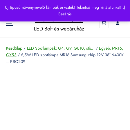
S
Új típusú növénynevelő lámpák érkeztek! Tekintsd meg kínálatunkat! :)
k
Bezárás
HelloLED.hu
i
0
p
LED Bolt és webáruház
t
o
c
Kezdőlap
/
LED Spotlámpák: G4, G9, GU10, stb...
/
Egyéb, MR16,
o
GX53
/ 6,5W LED spotlámpa MR16 Samsung chip 12V 38° 6400K
n
– PRO209
t
e
n
t