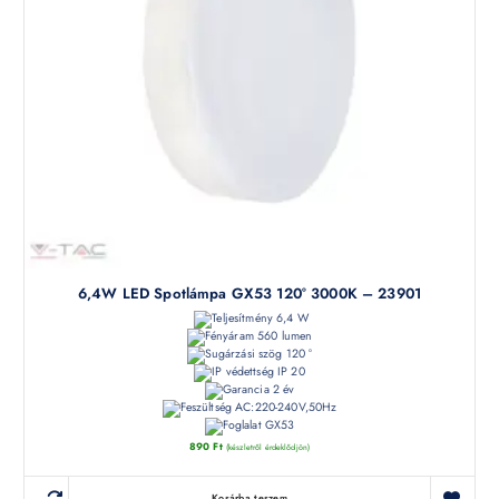
6,4W LED Spotlámpa GX53 120° 3000K – 23901
6,4 W
560 lumen
120 °
IP 20
2 év
AC:220-240V,50Hz
GX53
890
Ft
(készletről érdeklődjön)
Kosárba teszem