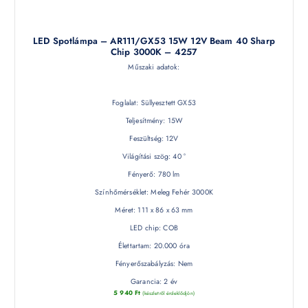
LED Spotlámpa – AR111/GX53 15W 12V Beam 40 Sharp
Chip 3000K – 4257
Műszaki adatok:
Foglalat: Süllyesztett GX53
Teljesítmény: 15W
Feszültség: 12V
Világítási szög: 40 °
Fényerő: 780 lm
Színhőmérséklet: Meleg Fehér 3000K
Méret: 111 x 86 x 63 mm
LED chip: COB
Élettartam: 20.000 óra
Fényerőszabályzás: Nem
Garancia: 2 év
5 940
Ft
(készletről érdeklődjön)