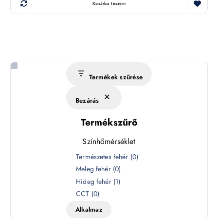
Kosárba teszem
Termékek szűrése
Bezárás
Termékszűrő
Színhőmérséklet
S
Természetes fehér
(
0
)
z
Meleg fehér
(
0
)
í
Hideg fehér
(
1
)
n
CCT
(
0
)
h
Alkalmaz
ő