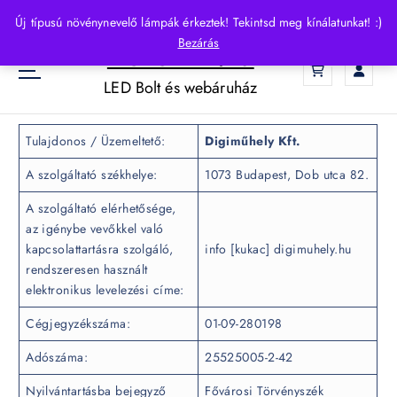
S
Új típusú növénynevelő lámpák érkeztek! Tekintsd meg kínálatunkat! :)
k
Bezárás
HelloLED.hu
i
0
p
LED Bolt és webáruház
t
o
c
Tulajdonos / Üzemeltető:
Digiműhely Kft.
o
n
A szolgáltató székhelye:
1073 Budapest, Dob utca 82.
t
A szolgáltató elérhetősége,
e
az igénybe vevőkkel való
n
kapcsolattartásra szolgáló,
info [kukac] digimuhely.hu
t
rendszeresen használt
elektronikus levelezési címe:
Cégjegyzékszáma:
01-09-280198
Adószáma:
25525005-2-42
Nyilvántartásba bejegyző
Fővárosi Törvényszék