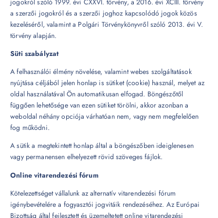
jogokról szóló 1999. évi CXXVI. törvény, a 2016. évi XCIII. törvény
a szerzői jogokról és a szerzői joghoz kapcsolódó jogok közös
kezeléséről, valamint a Polgári Törvénykönyvről szóló 2013. évi V.
törvény alapján.
Süti szabályzat
A felhasználói élmény növelése, valamint webes szolgáltatások
nyújtása céljából jelen honlap is sütiket (cookie) használ, melyet az
oldal használatával Ön automatikusan elfogad. Böngészőtől
függően lehetősége van ezen sütiket törölni, akkor azonban a
weboldal néhány opciója várhatóan nem, vagy nem megfelelően
fog működni.
A sütik a megtekintett honlap által a böngészőben ideiglenesen
vagy permanensen elhelyezett rövid szöveges fájlok.
Online vitarendezési fórum
Kötelezettséget vállalunk az alternatív vitarendezési fórum
igénybevételére a fogyasztói jogvitáik rendezéséhez. Az Európai
Bizottság által fejlesztett és üzemeltetett online vitarendezési