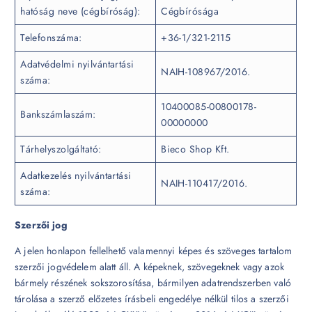
hatóság neve (cégbíróság):
Cégbírósága
Telefonszáma:
+36-1/321-2115
Adatvédelmi nyilvántartási
NAIH-108967/2016.
száma:
10400085-00800178-
Bankszámlaszám:
00000000
Tárhelyszolgáltató:
Bieco Shop Kft.
Adatkezelés nyilvántartási
NAIH-110417/2016.
száma:
Szerzői jog
A jelen honlapon fellelhető valamennyi képes és szöveges tartalom
szerzői jogvédelem alatt áll. A képeknek, szövegeknek vagy azok
bármely részének sokszorosítása, bármilyen adatrendszerben való
tárolása a szerző előzetes írásbeli engedélye nélkül tilos a szerzői