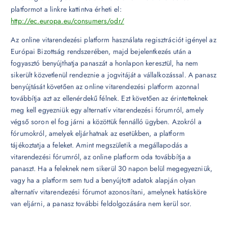
platformot a linkre kattintva érheti el:
http://ec.europa.eu/consumers/odr/
Az online vitarendezési platform használata regisztrációt igényel az
Európai Bizottság rendszerében, majd bejelentkezés után a
fogyasztó benyújthatja panaszát a honlapon keresztül, ha nem
sikerült közvetlenül rendeznie a jogvitáját a vállalkozással. A panasz
benyújtását követően az online vitarendezési platform azonnal
továbbítja azt az ellenérdekű félnek. Ezt követően az érintetteknek
meg kell egyezniük egy alternatív vitarendezési fórumról, amely
végső soron el fog járni a közöttük fennálló ügyben. Azokról a
fórumokról, amelyek eljárhatnak az esetükben, a platform
tájékoztatja a feleket. Amint megszületik a megállapodás a
vitarendezési fórumról, az online platform oda továbbítja a
panaszt. Ha a feleknek nem sikerül 30 napon belül megegyezniük,
vagy ha a platform sem tud a benyújtott adatok alapján olyan
alternatív vitarendezési fórumot azonosítani, amelynek hatásköre
van eljárni, a panasz további feldolgozására nem kerül sor.