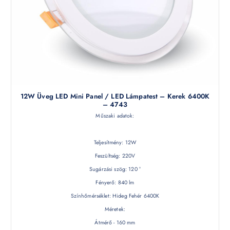
12W Üveg LED Mini Panel / LED Lámpatest – Kerek 6400K
– 4743
Műszaki adatok:
Teljesítmény: 12W
Feszültség: 220V
Sugárzási szög: 120 °
Fényerő: 840 lm
Színhőmérséklet: Hideg Fehér 6400K
Méretek:
Átmérő - 160 mm