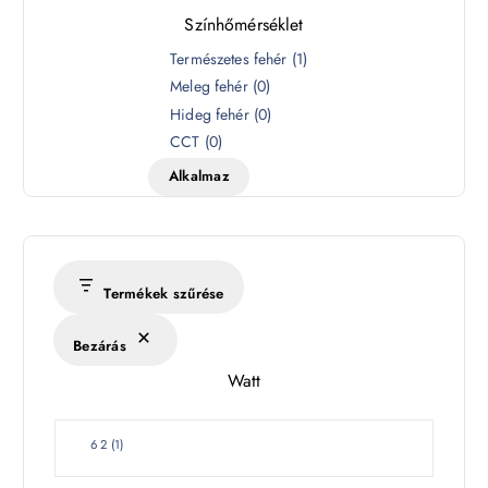
Színhőmérséklet
S
Természetes fehér
(
1
)
z
Meleg fehér
(
0
)
í
Hideg fehér
(
0
)
n
CCT
(
0
)
h
Alkalmaz
ő
m
é
r
s
Termékek szűrése
é
k
Bezárás
l
Watt
e
t
W
6 2
(
1
)
a