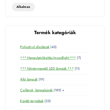
t
t
Alkalmaz
Termék kategóriák
4
Polisztirol díszlécek
45
5
7
*** Hangulatvilágítás/moodlight ***
7
t
t
e
1
*** Növénynevelő LED lámpák ***
11
e
r
1
r
m
1
Álló lámpák
19
t
m
é
9
e
é
k
1
Csillárok, lámpabúrák
189
+
t
r
k
8
e
m
2
Egyéb termékek
25
9
r
é
5
t
m
k