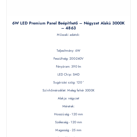
6W LED Premium Panel Beépíthető – Négyzet Alakú 3000K
– 4863
Műszaki adatok:
Teljesítmény: 6W
Feszültség: 200-240V
Fényáram: 390 lm
LED Chip: SMD
Sugárzási szög: 120 °
Színhőmérséklet: Meleg fehér 3000K
Alakja: négyzet
Méretek:
Hosszúság - 120 mm
Szélesség - 120 mm
Magasság - 25 mm