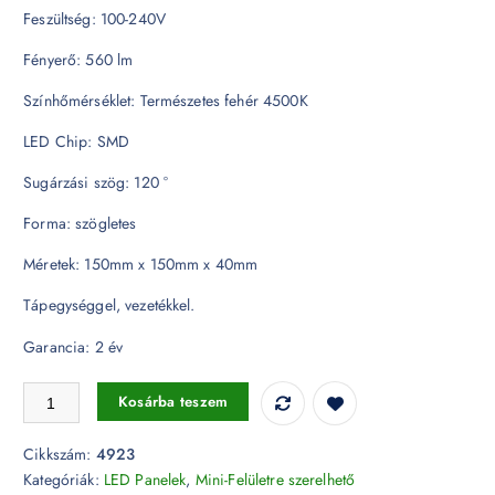
Feszültség: 100-240V
Fényerő: 560 lm
Színhőmérséklet: Természetes fehér 4500K
LED Chip: SMD
Sugárzási szög: 120 °
Forma: szögletes
Méretek: 150mm x 150mm x 40mm
Tápegységgel, vezetékkel.
Garancia: 2 év
6W 2W LED felületre szerelhető Panel - négyzet alakú 4500K - 4923 m
Kosárba teszem
Cikkszám:
4923
Kategóriák:
LED Panelek
,
Mini-Felületre szerelhető