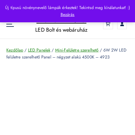
S
Új típusú növénynevelő lámpák érkeztek! Tekintsd meg kínálatunkat! :)
k
Bezárás
HelloLED.hu
i
0
p
LED Bolt és webáruház
t
o
c
Kezdőlap
/
LED Panelek
/
Mini-Felületre szerelhető
/ 6W 2W LED
o
felületre szerelhető Panel – négyzet alakú 4500K – 4923
n
t
e
n
t