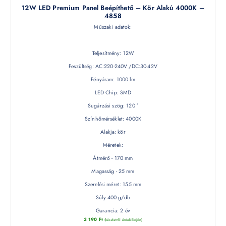
12W LED Premium Panel Beépíthető – Kör Alakú 4000K –
4858
Műszaki adatok:
Teljesítmény: 12W
Feszültség: AC:220-240V /DC:30-42V
Fényáram: 1000 lm
LED Chip: SMD
Sugárzási szög: 120 °
Színhőmérséklet: 4000K
Alakja: kör
Méretek:
Átmérő - 170 mm
Magasság - 25 mm
Szerelési méret: 155 mm
Súly 400 g/db
Garancia: 2 év
3 190
Ft
(készletről érdeklődjön)