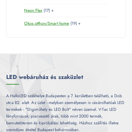
0
e
m
k
1
Neon Flex
17
+
t
r
é
7
e
m
k
1
Okos otthon/Smart home
19
+
t
r
é
9
e
m
k
t
r
é
e
m
k
r
é
m
k
é
k
LED webáruház és szaküzlet
A HelloLED székhelye Budapesten a 7. kerületben található, a Dob
utca 82. alatt. Az üzlet - melyben személyesen is vásárolhatóak LED
termékek - "Digiműhely és LED Bolt" néven üzemel. V-Tac LED
fényforrások, piacvezető árak, több mint 2000 termék,
bemutatóterem és kipróbálási lehetőség. Házhoz szállítás illetve
személyes átvétel Budapest belvárosában.