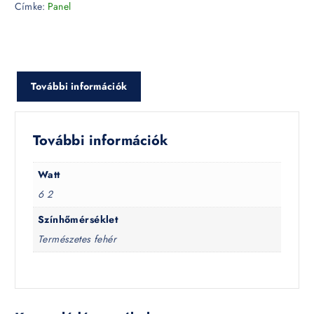
Címke:
Panel
További információk
További információk
Watt
6 2
Színhőmérséklet
Természetes fehér